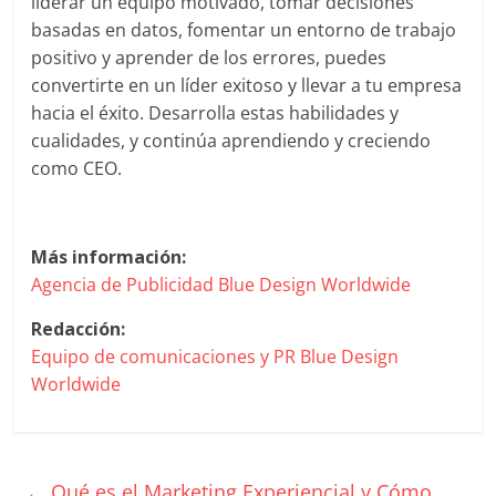
liderar un equipo motivado, tomar decisiones
Agencias,
basadas en datos, fomentar un entorno de trabajo
Empresas,
positivo y aprender de los errores, puedes
Negocios,
convertirte en un líder exitoso y llevar a tu empresa
Tendencias,
hacia el éxito. Desarrolla estas habilidades y
Trendings,
cualidades, y continúa aprendiendo y creciendo
Dinero,
como CEO.
Economía,
Diseño
Web,
Móviles,
Más información:
Estrategias
Agencia de Publicidad Blue Design Worldwide
Digitales,
Estrategias
Redacción:
Publicitarias,
Equipo de comunicaciones y PR Blue Design
Alianzas,
Worldwide
Clientes,
Innovación,
Tecnología,
Noticias,
←
Qué es el Marketing Experiencial y Cómo