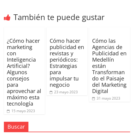
SEM,
Free
Press,
También te puede gustar
RRPP,
Spots,
Comerciales,
¿Cómo hacer
Cómo hacer
Cómo las
Periodismo,
marketing
publicidad en
Agencias de
Revistas,
con
revistas y
Publicidad en
Magazines
Inteligencia
periódicos:
Medellín
,
Artificial?
Estrategias
están
Algunos
para
Transforman
ATL,
consejos
impulsar tu
do el Paisaje
BTL,
para
negocio
del Marketing
Periódicos
aprovechar al
Digital
23 mayo 2023
y
máximo esta
31 mayo 2023
Producción
tecnología
Gráfica
15 mayo 2023
en
Colombia.
Buscar