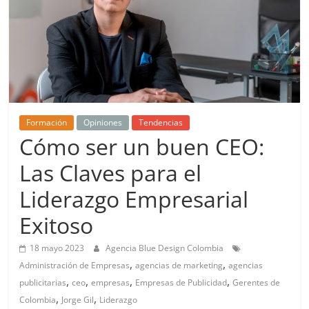
de
Marketing
en
Colombia
Formación
Opiniones
Tendencias
Cómo ser un buen CEO:
|
Las Claves para el
Liderazgo Empresarial
Revistas
Exitoso
de
18 mayo 2023
Agencia Blue Design Colombia
,
,
Administración de Empresas
agencias de marketing
agencias
Publicidad
,
,
,
,
publicitarias
ceo
empresas
Empresas de Publicidad
Gerentes de
,
,
Colombia
Jorge Gil
Liderazgo