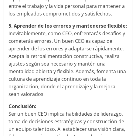
mirada
entre el trabajo y la vida personal para mantener a
estratégica
los empleados comprometidos y satisfechos.
y
versátil
5. Aprender de los errores y mantenerse flexible:
del
Inevitablemente, como CEO, enfrentarás desafíos y
Marketing
cometerás errores. Un buen CEO es capaz de
en
aprender de los errores y adaptarse rápidamente.
LATAM
Acepta la retroalimentación constructiva, realiza
|
ajustes según sea necesario y mantén una
Bitácora
mentalidad abierta y flexible. Además, fomenta una
social
cultura de aprendizaje continuo en toda la
de
organización, donde el aprendizaje y la mejora
Mercadeo
sean valorados.
Interactivo,
Medios,
Conclusión:
Publicidad,
Ser un buen CEO implica habilidades de liderazgo,
Marketing,
toma de decisiones estratégicas y construcción de
Campañas
un equipo talentoso. Al establecer una visión clara,
Publicitarias,