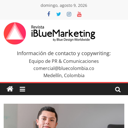
Saltar
domingo, agosto 9, 2026
al
contenido
Revista
iBlue
Información de contacto y copywriting:
Equipo de PR & Comunicaciones
Marketing
comercial@bluecolombia.co
Medellín, Colombia
Colombia
|
Revistas