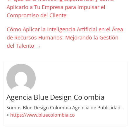
Artículos,
Aplicarlo a Tu Empresa para Impulsar el
Gente,
Compromiso del Cliente
Contenidos
de
Cómo Aplicar la Inteligencia Artificial en el Área
Calidad,
de Recursos Humanos: Mejorando la Gestión
Eventos
del Talento
→
de
Marketing,
Mercadotecnia,
Eventos
Publicitarios,
Colecciónes,
Marcas,
Agencia Blue Design Colombia
Insigns,
TV,
Somos Blue Design Colombia Agencia de Publicidad -
Radio,
>
https://www.bluecolombia.co
Creatividad,
SEO,