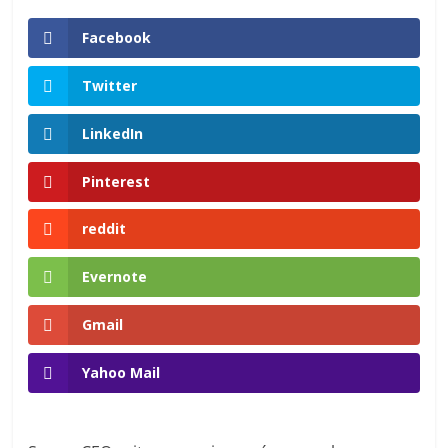
en
Facebook
Colombia
Twitter
|
LinkedIn
Magazine
Pinterest
de
reddit
Publicidad
Evernote
Gmail
y
Yahoo Mail
Marketing