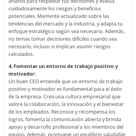
análisis para respaldar tus decisiones y evalúa
Publicidad,
cuidadosamente los riesgos y beneficios
Mercadeo
potenciales. Mantente actualizado sobre las
y
tendencias del mercado y la industria, y adapta tu
Medios
enfoque estratégico según sea necesario. Además,
de
no temas tomar decisiones difíciles cuando sea
la
necesario, incluso si implican asumir riesgos
Agencia
calculados.
Blue
Design
4. Fomentar un entorno de trabajo positivo y
Colombia
motivador:
y
Un buen CEO entiende que un entorno de trabajo
sus
positivo y motivador es fundamental para el éxito
filiales
de la empresa. Crea una cultura empresarial que
en
valore la colaboración, la innovación y el bienestar
América
de los empleados. Reconoce y recompensa los
Latina
logros, fomenta la comunicación abierta y brinda
|
apoyo y desarrollo profesional a los miembros del
Una
equipo. Además, promueve un equilibrio saludable