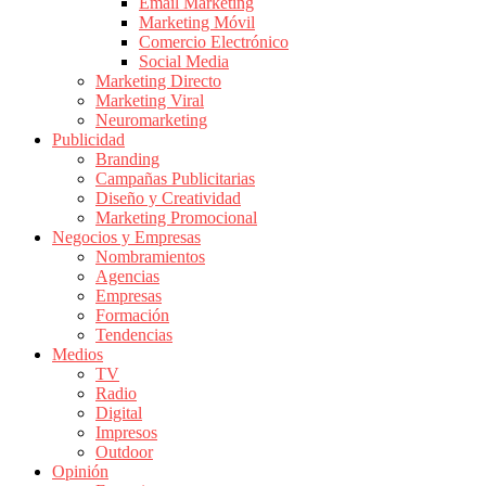
|
Email Marketing
Marketing Móvil
Revistas
Comercio Electrónico
de
Social Media
Publicidad
Marketing Directo
en
Marketing Viral
Colombia
Neuromarketing
Publicidad
|
Branding
Magazine
Campañas Publicitarias
de
Diseño y Creatividad
Publicidad
Marketing Promocional
Negocios y Empresas
y
Nombramientos
Marketing
Agencias
|
Empresas
Noticias
Formación
de
Tendencias
Medios
Actualidad
TV
y
Radio
Mercadeo
Digital
en
Impresos
Outdoor
Colombia
Opinión
|