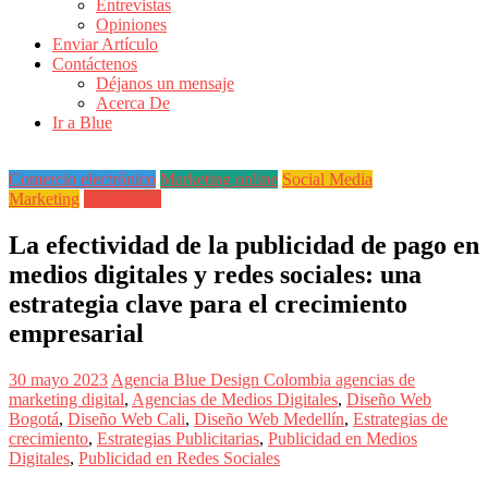
Entrevistas
Revistas
Opiniones
de
Enviar Artículo
Actualidad
Contáctenos
Déjanos un mensaje
en
Acerca De
Colombia
Ir a Blue
Revista
iBlue
Comercio electrónico
Marketing online
Social Media
Marketing
Marketing
Tendencias
|
Magazine
La efectividad de la publicidad de pago en
de
medios digitales y redes sociales: una
Publicidad,
Mercadeo
estrategia clave para el crecimiento
y
empresarial
Medios
de
la
30 mayo 2023
Agencia Blue Design Colombia
agencias de
Agencia
marketing digital
,
Agencias de Medios Digitales
,
Diseño Web
Blue
Bogotá
,
Diseño Web Cali
,
Diseño Web Medellín
,
Estrategias de
Design
crecimiento
,
Estrategias Publicitarias
,
Publicidad en Medios
Colombia
Digitales
,
Publicidad en Redes Sociales
y