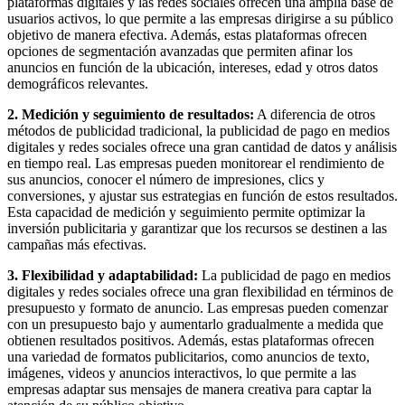
plataformas digitales y las redes sociales ofrecen una amplia base de
Publicitarias,
usuarios activos, lo que permite a las empresas dirigirse a su público
Agencias,
objetivo de manera efectiva. Además, estas plataformas ofrecen
Empresas,
opciones de segmentación avanzadas que permiten afinar los
Negocios,
anuncios en función de la ubicación, intereses, edad y otros datos
Tendencias,
demográficos relevantes.
Trendings,
Dinero,
2. Medición y seguimiento de resultados:
A diferencia de otros
Economía,
métodos de publicidad tradicional, la publicidad de pago en medios
Diseño
digitales y redes sociales ofrece una gran cantidad de datos y análisis
Web,
en tiempo real. Las empresas pueden monitorear el rendimiento de
Móviles,
sus anuncios, conocer el número de impresiones, clics y
Estrategias
conversiones, y ajustar sus estrategias en función de estos resultados.
Digitales,
Esta capacidad de medición y seguimiento permite optimizar la
Estrategias
inversión publicitaria y garantizar que los recursos se destinen a las
Publicitarias,
campañas más efectivas.
Alianzas,
Clientes,
3. Flexibilidad y adaptabilidad:
La publicidad de pago en medios
Innovación,
digitales y redes sociales ofrece una gran flexibilidad en términos de
Tecnología,
presupuesto y formato de anuncio. Las empresas pueden comenzar
Noticias,
con un presupuesto bajo y aumentarlo gradualmente a medida que
Artículos,
obtienen resultados positivos. Además, estas plataformas ofrecen
Gente,
una variedad de formatos publicitarios, como anuncios de texto,
Contenidos
imágenes, videos y anuncios interactivos, lo que permite a las
de
empresas adaptar sus mensajes de manera creativa para captar la
Calidad,