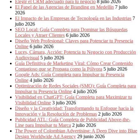
Elegir el CRM adecuado para tu negocio
8 julio 2026
El Papel de las Agencias de Branding en Medellín
7 julio
2026
El Impacto de las Empresas de Tecnología en las Industrias
7
julio 2026
SEO Local: Guía Completa para Dominar las Búsquedas
Locales y Atraer Clientes
6 julio 2026
Diseño Web Profesional: Claves para Potenciar tu Presencia
Online
6 julio 2026
Luces, Cámara, Acción: Potencia tu Negocio con Producción
Audiovisual
5 julio 2026
Guía Definitiva de Marketing Viral: Cómo Crear Contenido
Contagioso que se Propaga como la Pólvora
5 julio 2026
Google Ads: Guía Completa para Impulsar tu Presencia
Online
4 julio 2026
Optimización de Redes Sociales (SMO): Guía Completa para
Impulsar tu Presencia Online
4 julio 2026
Visibilidad en ChatGPT: Guía Completa para Maximizar tu
Visibilidad Online
3 julio 2026
Diseño y la Creatividad: Transformando tu Enfoque hacia la
Innovación y la Resolución de Problemas
2 julio 2026
Publicidad ATL: Guía Completa de Publicidad Above-the-
Line para Impulsar tu Marca
2 julio 2026
The Power of Colombian Advertising: A Deep Dive into Blue
Design Worldwide Ad Agency
29 junio 2026