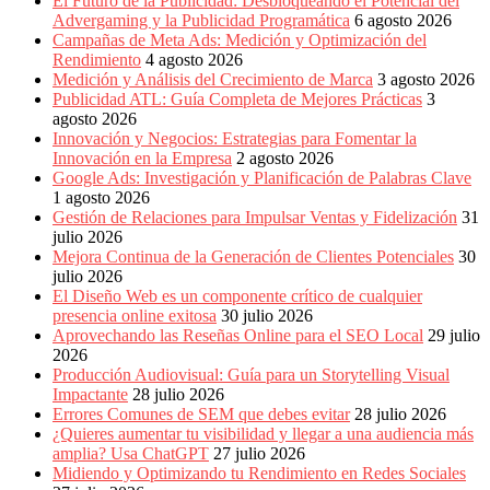
El Futuro de la Publicidad: Desbloqueando el Potencial del
Advergaming y la Publicidad Programática
6 agosto 2026
Campañas de Meta Ads: Medición y Optimización del
Rendimiento
4 agosto 2026
Medición y Análisis del Crecimiento de Marca
3 agosto 2026
Publicidad ATL: Guía Completa de Mejores Prácticas
3
agosto 2026
Innovación y Negocios: Estrategias para Fomentar la
Innovación en la Empresa
2 agosto 2026
Google Ads: Investigación y Planificación de Palabras Clave
1 agosto 2026
Gestión de Relaciones para Impulsar Ventas y Fidelización
31
julio 2026
Mejora Continua de la Generación de Clientes Potenciales
30
julio 2026
El Diseño Web es un componente crítico de cualquier
presencia online exitosa
30 julio 2026
Aprovechando las Reseñas Online para el SEO Local
29 julio
2026
Producción Audiovisual: Guía para un Storytelling Visual
Impactante
28 julio 2026
Errores Comunes de SEM que debes evitar
28 julio 2026
¿Quieres aumentar tu visibilidad y llegar a una audiencia más
amplia? Usa ChatGPT
27 julio 2026
Midiendo y Optimizando tu Rendimiento en Redes Sociales