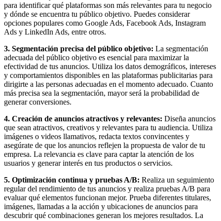
Periódicos
para identificar qué plataformas son más relevantes para tu negocio
y
y dónde se encuentra tu público objetivo. Puedes considerar
Producción
opciones populares como Google Ads, Facebook Ads, Instagram
Gráfica
Ads y LinkedIn Ads, entre otros.
en
Colombia.
3. Segmentación precisa del público objetivo:
La segmentación
adecuada del público objetivo es esencial para maximizar la
efectividad de tus anuncios. Utiliza los datos demográficos, intereses
y comportamientos disponibles en las plataformas publicitarias para
dirigirte a las personas adecuadas en el momento adecuado. Cuanto
más precisa sea la segmentación, mayor será la probabilidad de
generar conversiones.
4. Creación de anuncios atractivos y relevantes:
Diseña anuncios
que sean atractivos, creativos y relevantes para tu audiencia. Utiliza
imágenes o videos llamativos, redacta textos convincentes y
asegúrate de que los anuncios reflejen la propuesta de valor de tu
empresa. La relevancia es clave para captar la atención de los
usuarios y generar interés en tus productos o servicios.
5. Optimización continua y pruebas A/B:
Realiza un seguimiento
regular del rendimiento de tus anuncios y realiza pruebas A/B para
evaluar qué elementos funcionan mejor. Prueba diferentes titulares,
imágenes, llamadas a la acción y ubicaciones de anuncios para
descubrir qué combinaciones generan los mejores resultados. La