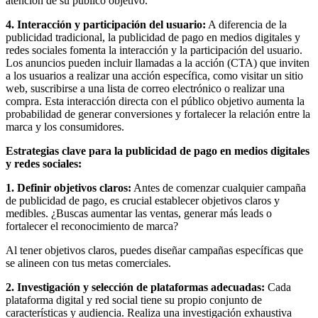
atención de su público objetivo.
Eventos
de
4. Interacción y participación del usuario:
A diferencia de la
Marketing,
publicidad tradicional, la publicidad de pago en medios digitales y
Mercadotecnia,
redes sociales fomenta la interacción y la participación del usuario.
Eventos
Los anuncios pueden incluir llamadas a la acción (CTA) que inviten
Publicitarios,
a los usuarios a realizar una acción específica, como visitar un sitio
Colecciónes,
web, suscribirse a una lista de correo electrónico o realizar una
Marcas,
compra. Esta interacción directa con el público objetivo aumenta la
Insigns,
probabilidad de generar conversiones y fortalecer la relación entre la
TV,
marca y los consumidores.
Radio,
Creatividad,
Estrategias clave para la publicidad de pago en medios digitales
SEO,
y redes sociales:
SEM,
Free
1. Definir objetivos claros:
Antes de comenzar cualquier campaña
Press,
de publicidad de pago, es crucial establecer objetivos claros y
RRPP,
medibles. ¿Buscas aumentar las ventas, generar más leads o
Spots,
fortalecer el reconocimiento de marca?
Comerciales,
Periodismo,
Al tener objetivos claros, puedes diseñar campañas específicas que
Revistas,
se alineen con tus metas comerciales.
Magazines
,
2. Investigación y selección de plataformas adecuadas:
Cada
ATL,
plataforma digital y red social tiene su propio conjunto de
BTL,
características y audiencia. Realiza una investigación exhaustiva