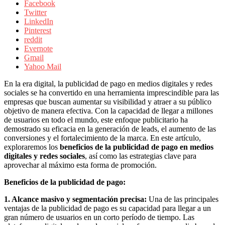
sus
Facebook
filiales
Twitter
en
LinkedIn
América
Pinterest
Latina
reddit
|
Evernote
Una
Gmail
mirada
Yahoo Mail
estratégica
y
En la era digital, la publicidad de pago en medios digitales y redes
versátil
sociales se ha convertido en una herramienta imprescindible para las
del
empresas que buscan aumentar su visibilidad y atraer a su público
Marketing
objetivo de manera efectiva. Con la capacidad de llegar a millones
en
de usuarios en todo el mundo, este enfoque publicitario ha
LATAM
demostrado su eficacia en la generación de leads, el aumento de las
|
conversiones y el fortalecimiento de la marca. En este artículo,
Bitácora
exploraremos los
beneficios de la publicidad de pago en medios
social
digitales y redes sociales
, así como las estrategias clave para
de
aprovechar al máximo esta forma de promoción.
Mercadeo
Interactivo,
Beneficios de la publicidad de pago:
Medios,
1. Alcance masivo y segmentación precisa:
Una de las principales
Publicidad,
ventajas de la publicidad de pago es su capacidad para llegar a un
Marketing,
gran número de usuarios en un corto período de tiempo. Las
Campañas