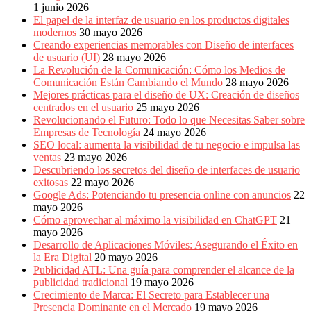
1 junio 2026
El papel de la interfaz de usuario en los productos digitales
modernos
30 mayo 2026
Creando experiencias memorables con Diseño de interfaces
de usuario (UI)
28 mayo 2026
La Revolución de la Comunicación: Cómo los Medios de
Comunicación Están Cambiando el Mundo
28 mayo 2026
Mejores prácticas para el diseño de UX: Creación de diseños
centrados en el usuario
25 mayo 2026
Revolucionando el Futuro: Todo lo que Necesitas Saber sobre
Empresas de Tecnología
24 mayo 2026
SEO local: aumenta la visibilidad de tu negocio e impulsa las
ventas
23 mayo 2026
Descubriendo los secretos del diseño de interfaces de usuario
exitosas
22 mayo 2026
Google Ads: Potenciando tu presencia online con anuncios
22
mayo 2026
Cómo aprovechar al máximo la visibilidad en ChatGPT
21
mayo 2026
Desarrollo de Aplicaciones Móviles: Asegurando el Éxito en
la Era Digital
20 mayo 2026
Publicidad ATL: Una guía para comprender el alcance de la
publicidad tradicional
19 mayo 2026
Crecimiento de Marca: El Secreto para Establecer una
Presencia Dominante en el Mercado
19 mayo 2026