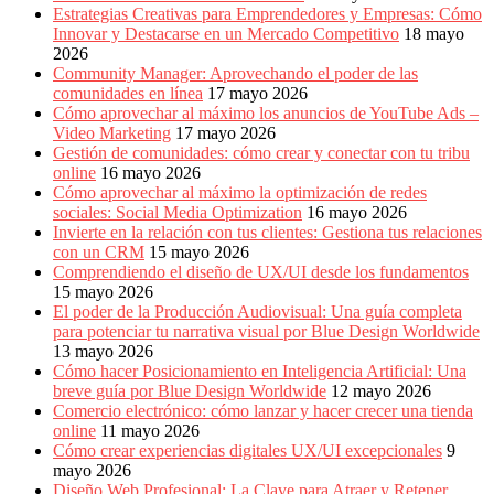
Estrategias Creativas para Emprendedores y Empresas: Cómo
Innovar y Destacarse en un Mercado Competitivo
18 mayo
2026
Community Manager: Aprovechando el poder de las
comunidades en línea
17 mayo 2026
Cómo aprovechar al máximo los anuncios de YouTube Ads –
Video Marketing
17 mayo 2026
Gestión de comunidades: cómo crear y conectar con tu tribu
online
16 mayo 2026
Cómo aprovechar al máximo la optimización de redes
sociales: Social Media Optimization
16 mayo 2026
Invierte en la relación con tus clientes: Gestiona tus relaciones
con un CRM
15 mayo 2026
Comprendiendo el diseño de UX/UI desde los fundamentos
15 mayo 2026
El poder de la Producción Audiovisual: Una guía completa
para potenciar tu narrativa visual por Blue Design Worldwide
13 mayo 2026
Cómo hacer Posicionamiento en Inteligencia Artificial: Una
breve guía por Blue Design Worldwide
12 mayo 2026
Comercio electrónico: cómo lanzar y hacer crecer una tienda
online
11 mayo 2026
Cómo crear experiencias digitales UX/UI excepcionales
9
mayo 2026
Diseño Web Profesional: La Clave para Atraer y Retener