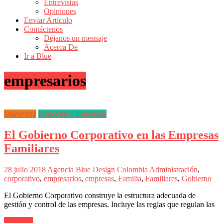
Entrevistas
Revistas
Opiniones
de
Enviar Artículo
Actualidad
Contáctenos
Déjanos un mensaje
en
Acerca De
Colombia
Ir a Blue
Revista
empresarios
iBlue
Marketing
|
Magazine
Marketing
Negocios y Empresas
de
Publicidad,
El Gobierno Corporativo en las Empresas
Mercadeo
y
Familiares
Medios
de
28 julio 2018
Agencia Blue Design Colombia
Administración
,
la
corporativo
,
empresarios
,
empresas
,
Familia
,
Familiares
,
Gobierno
Agencia
Blue
El Gobierno Corporativo construye la estructura adecuada de
Design
gestión y control de las empresas. Incluye las reglas que regulan las
Colombia
y
Leer más