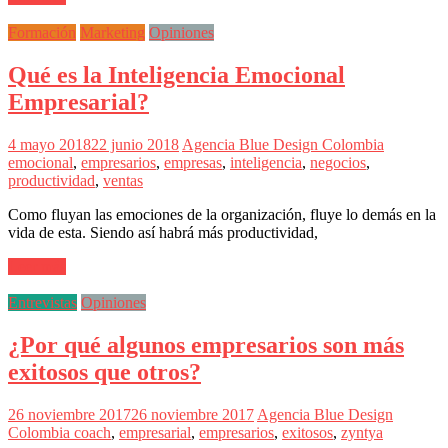
sus
filiales
Formación
Marketing
Opiniones
en
América
Qué es la Inteligencia Emocional
Latina
|
Empresarial?
Una
mirada
4 mayo 2018
22 junio 2018
Agencia Blue Design Colombia
estratégica
emocional
,
empresarios
,
empresas
,
inteligencia
,
negocios
,
y
productividad
,
ventas
versátil
del
Como fluyan las emociones de la organización, fluye lo demás en la
Marketing
vida de esta. Siendo así habrá más productividad,
en
LATAM
Leer más
|
Bitácora
Entrevistas
Opiniones
social
de
¿Por qué algunos empresarios son más
Mercadeo
Interactivo,
exitosos que otros?
Medios,
Publicidad,
26 noviembre 2017
26 noviembre 2017
Agencia Blue Design
Marketing,
Colombia
coach
,
empresarial
,
empresarios
,
exitosos
,
zyntya
Campañas