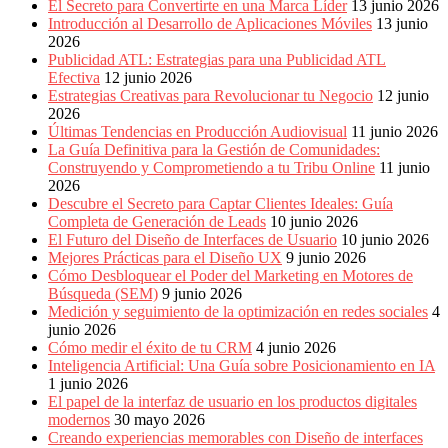
El Secreto para Convertirte en una Marca Líder
13 junio 2026
Introducción al Desarrollo de Aplicaciones Móviles
13 junio
2026
Publicidad ATL: Estrategias para una Publicidad ATL
Efectiva
12 junio 2026
Estrategias Creativas para Revolucionar tu Negocio
12 junio
2026
Últimas Tendencias en Producción Audiovisual
11 junio 2026
La Guía Definitiva para la Gestión de Comunidades:
Construyendo y Comprometiendo a tu Tribu Online
11 junio
2026
Descubre el Secreto para Captar Clientes Ideales: Guía
Completa de Generación de Leads
10 junio 2026
El Futuro del Diseño de Interfaces de Usuario
10 junio 2026
Mejores Prácticas para el Diseño UX
9 junio 2026
Cómo Desbloquear el Poder del Marketing en Motores de
Búsqueda (SEM)
9 junio 2026
Medición y seguimiento de la optimización en redes sociales
4
junio 2026
Cómo medir el éxito de tu CRM
4 junio 2026
Inteligencia Artificial: Una Guía sobre Posicionamiento en IA
1 junio 2026
El papel de la interfaz de usuario en los productos digitales
modernos
30 mayo 2026
Creando experiencias memorables con Diseño de interfaces