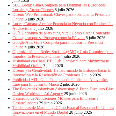
julio 2026
SEO Local: Guía Completa para Dominar las Búsquedas
Locales y Atraer Clientes
6 julio 2026
Diseño Web Profesional: Claves para Potenciar tu Presencia
Online
6 julio 2026
Luces, Cámara, Acción: Potencia tu Negocio con Producción
Audiovisual
5 julio 2026
Guía Definitiva de Marketing Viral: Cómo Crear Contenido
Contagioso que se Propaga como la Pólvora
5 julio 2026
Google Ads: Guía Completa para Impulsar tu Presencia
Online
4 julio 2026
Optimización de Redes Sociales (SMO): Guía Completa para
Impulsar tu Presencia Online
4 julio 2026
Visibilidad en ChatGPT: Guía Completa para Maximizar tu
Visibilidad Online
3 julio 2026
Diseño y la Creatividad: Transformando tu Enfoque hacia la
Innovación y la Resolución de Problemas
2 julio 2026
Publicidad ATL: Guía Completa de Publicidad Above-the-
Line para Impulsar tu Marca
2 julio 2026
The Power of Colombian Advertising: A Deep Dive into Blue
Design Worldwide Ad Agency
29 junio 2026
Desarrollo de Aplicaciones Móviles para Empresas y
Desarrolladores
29 junio 2026
Tendencias de Marketing: Cómo Estar al Paso con las Últimas
Innovaciones en el Mundo Digital
28 junio 2026