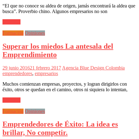
Publicitarias,
“El que no conoce su aldea de origen, jamás encontrará la aldea que
Agencias,
busca”. Proverbio chino. Algunos empresarios no son
Empresas,
Negocios,
Leer más
Tendencias,
Trendings,
Formación
Opiniones
Dinero,
Economía,
Superar los miedos La antesala del
Diseño
Web,
Emprendimiento
Móviles,
Estrategias
29 junio 2016
21 febrero 2017
Agencia Blue Design Colombia
Digitales,
emprendedores
,
empresarios
Estrategias
Publicitarias,
Muchos comienzan empresas, proyectos, y logran dirigirlos con
Alianzas,
éxito, otros se quedan en el camino, otros ni siquiera lo intentan,
Clientes,
Innovación,
Leer más
Tecnología,
Noticias,
Formación
Opiniones
Artículos,
Gente,
Emprendedores de Éxito: La idea es
Contenidos
de
brillar, No competir.
Calidad,