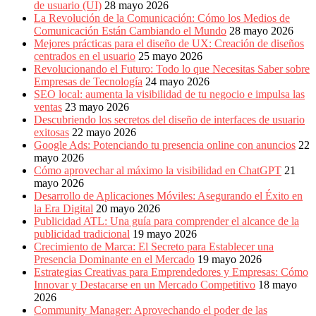
de usuario (UI)
28 mayo 2026
La Revolución de la Comunicación: Cómo los Medios de
Comunicación Están Cambiando el Mundo
28 mayo 2026
Mejores prácticas para el diseño de UX: Creación de diseños
centrados en el usuario
25 mayo 2026
Revolucionando el Futuro: Todo lo que Necesitas Saber sobre
Empresas de Tecnología
24 mayo 2026
SEO local: aumenta la visibilidad de tu negocio e impulsa las
ventas
23 mayo 2026
Descubriendo los secretos del diseño de interfaces de usuario
exitosas
22 mayo 2026
Google Ads: Potenciando tu presencia online con anuncios
22
mayo 2026
Cómo aprovechar al máximo la visibilidad en ChatGPT
21
mayo 2026
Desarrollo de Aplicaciones Móviles: Asegurando el Éxito en
la Era Digital
20 mayo 2026
Publicidad ATL: Una guía para comprender el alcance de la
publicidad tradicional
19 mayo 2026
Crecimiento de Marca: El Secreto para Establecer una
Presencia Dominante en el Mercado
19 mayo 2026
Estrategias Creativas para Emprendedores y Empresas: Cómo
Innovar y Destacarse en un Mercado Competitivo
18 mayo
2026
Community Manager: Aprovechando el poder de las