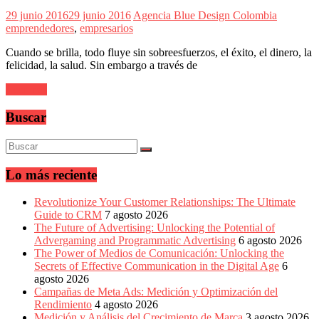
Eventos
29 junio 2016
29 junio 2016
Agencia Blue Design Colombia
de
emprendedores
,
empresarios
Marketing,
Mercadotecnia,
Cuando se brilla, todo fluye sin sobreesfuerzos, el éxito, el dinero, la
Eventos
felicidad, la salud. Sin embargo a través de
Publicitarios,
Colecciónes,
Leer más
Marcas,
Insigns,
Buscar
TV,
Radio,
Creatividad,
SEO,
SEM,
Lo más reciente
Free
Press,
Revolutionize Your Customer Relationships: The Ultimate
RRPP,
Guide to CRM
7 agosto 2026
Spots,
The Future of Advertising: Unlocking the Potential of
Comerciales,
Advergaming and Programmatic Advertising
6 agosto 2026
Periodismo,
The Power of Medios de Comunicación: Unlocking the
Revistas,
Secrets of Effective Communication in the Digital Age
6
Magazines
agosto 2026
,
Campañas de Meta Ads: Medición y Optimización del
ATL,
Rendimiento
4 agosto 2026
BTL,
Medición y Análisis del Crecimiento de Marca
3 agosto 2026