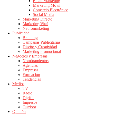
|
Email Marketing
Marketing Móvil
Revistas
Comercio Electrónico
de
Social Media
Publicidad
Marketing Directo
en
Marketing Viral
Colombia
Neuromarketing
Publicidad
|
Branding
Magazine
Campañas Publicitarias
de
Diseño y Creatividad
Publicidad
Marketing Promocional
Negocios y Empresas
y
Nombramientos
Marketing
Agencias
|
Empresas
Noticias
Formación
de
Tendencias
Medios
Actualidad
TV
y
Radio
Mercadeo
Digital
en
Impresos
Outdoor
Colombia
Opinión
|