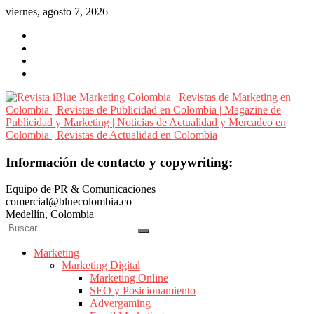
Saltar
viernes, agosto 7, 2026
al
contenido
Revista
Información de contacto y copywriting:
iBlue
Equipo de PR & Comunicaciones
Marketing
comercial@bluecolombia.co
Colombia
Medellín, Colombia
|
Revistas
de
Marketing
Marketing Digital
Marketing
Marketing Online
en
SEO y Posicionamiento
Colombia
Advergaming