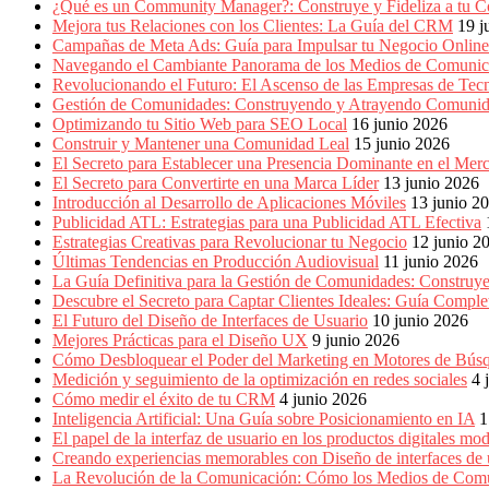
Marketing,
¿Qué es un Community Manager?: Construye y Fideliza a tu C
Mercadotecnia,
Mejora tus Relaciones con los Clientes: La Guía del CRM
19 j
Eventos
Campañas de Meta Ads: Guía para Impulsar tu Negocio Online
Publicitarios,
Navegando el Cambiante Panorama de los Medios de Comunic
Colecciónes,
Revolucionando el Futuro: El Ascenso de las Empresas de Tec
Marcas,
Gestión de Comunidades: Construyendo y Atrayendo Comuni
Insigns,
Optimizando tu Sitio Web para SEO Local
16 junio 2026
TV,
Construir y Mantener una Comunidad Leal
15 junio 2026
Radio,
El Secreto para Establecer una Presencia Dominante en el Mer
Creatividad,
El Secreto para Convertirte en una Marca Líder
13 junio 2026
SEO,
Introducción al Desarrollo de Aplicaciones Móviles
13 junio 2
SEM,
Publicidad ATL: Estrategias para una Publicidad ATL Efectiva
Free
Estrategias Creativas para Revolucionar tu Negocio
12 junio 2
Press,
Últimas Tendencias en Producción Audiovisual
11 junio 2026
RRPP,
La Guía Definitiva para la Gestión de Comunidades: Construy
Spots,
Descubre el Secreto para Captar Clientes Ideales: Guía Compl
Comerciales,
El Futuro del Diseño de Interfaces de Usuario
10 junio 2026
Periodismo,
Mejores Prácticas para el Diseño UX
9 junio 2026
Revistas,
Cómo Desbloquear el Poder del Marketing en Motores de Bú
Magazines
Medición y seguimiento de la optimización en redes sociales
4 
,
Cómo medir el éxito de tu CRM
4 junio 2026
ATL,
Inteligencia Artificial: Una Guía sobre Posicionamiento en IA
1
BTL,
El papel de la interfaz de usuario en los productos digitales mo
Periódicos
Creando experiencias memorables con Diseño de interfaces de 
y
La Revolución de la Comunicación: Cómo los Medios de Com