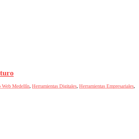
uturo
o Web Medellín
,
Herramientas Digitales
,
Herramientas Empresariales
,