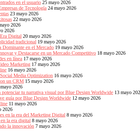
ntrados en el usuario
25 mayo 2026
 Empresas de Tecnología
24 mayo 2026
entas
23 mayo 2026
xitosas
22 mayo 2026
mayo 2026
yo 2026
Era Digital
20 mayo 2026
icidad tradicional
19 mayo 2026
ia Dominante en el Mercado
19 mayo 2026
Innovar y Destacarse en un Mercado Competitivo
18 mayo 2026
es en línea
17 mayo 2026
ideo Marketing
17 mayo 2026
line
16 mayo 2026
 Social Media Optimization
16 mayo 2026
es con un CRM
15 mayo 2026
 mayo 2026
 potenciar tu narrativa visual por Blue Design Worldwide
13 mayo 20
reve guía por Blue Design Worldwide
12 mayo 2026
line
11 mayo 2026
o 2026
s en la era del Marketing Digital
8 mayo 2026
n la era digital
8 mayo 2026
ndo la innovación
7 mayo 2026