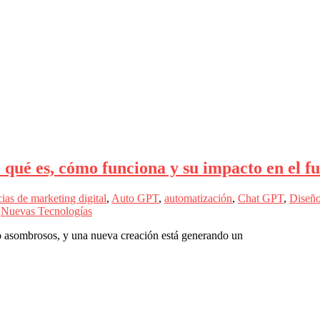
: qué es, cómo funciona y su impacto en el f
ias de marketing digital
,
Auto GPT
,
automatización
,
Chat GPT
,
Diseñ
,
Nuevas Tecnologías
sido asombrosos, y una nueva creación está generando un