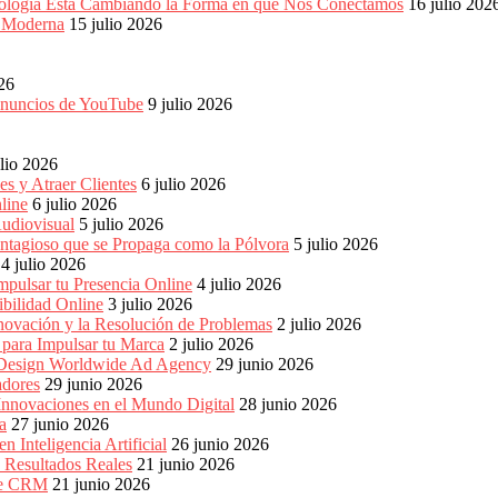
ología Está Cambiando la Forma en que Nos Conectamos
16 julio 202
a Moderna
15 julio 2026
026
 anuncios de YouTube
9 julio 2026
ulio 2026
s y Atraer Clientes
6 julio 2026
line
6 julio 2026
udiovisual
5 julio 2026
ntagioso que se Propaga como la Pólvora
5 julio 2026
4 julio 2026
pulsar tu Presencia Online
4 julio 2026
bilidad Online
3 julio 2026
nnovación y la Resolución de Problemas
2 julio 2026
para Impulsar tu Marca
2 julio 2026
e Design Worldwide Ad Agency
29 junio 2026
adores
29 junio 2026
Innovaciones en el Mundo Digital
28 junio 2026
a
27 junio 2026
 Inteligencia Artificial
26 junio 2026
n Resultados Reales
21 junio 2026
 de CRM
21 junio 2026