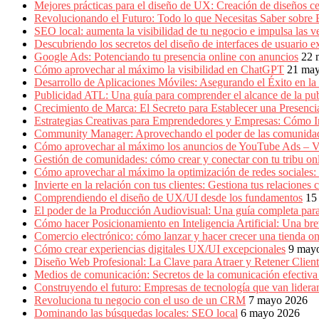
Producción
Mejores prácticas para el diseño de UX: Creación de diseños ce
Gráfica
Revolucionando el Futuro: Todo lo que Necesitas Saber sobre
en
SEO local: aumenta la visibilidad de tu negocio e impulsa las v
Colombia.
Descubriendo los secretos del diseño de interfaces de usuario e
Google Ads: Potenciando tu presencia online con anuncios
22 
Cómo aprovechar al máximo la visibilidad en ChatGPT
21 ma
Desarrollo de Aplicaciones Móviles: Asegurando el Éxito en la 
Publicidad ATL: Una guía para comprender el alcance de la publ
Crecimiento de Marca: El Secreto para Establecer una Presenc
Estrategias Creativas para Emprendedores y Empresas: Cómo 
Community Manager: Aprovechando el poder de las comunidad
Cómo aprovechar al máximo los anuncios de YouTube Ads – V
Gestión de comunidades: cómo crear y conectar con tu tribu on
Cómo aprovechar al máximo la optimización de redes sociales:
Invierte en la relación con tus clientes: Gestiona tus relacion
Comprendiendo el diseño de UX/UI desde los fundamentos
15
El poder de la Producción Audiovisual: Una guía completa para
Cómo hacer Posicionamiento en Inteligencia Artificial: Una b
Comercio electrónico: cómo lanzar y hacer crecer una tienda on
Cómo crear experiencias digitales UX/UI excepcionales
9 may
Diseño Web Profesional: La Clave para Atraer y Retener Cliente
Medios de comunicación: Secretos de la comunicación efectiva e
Construyendo el futuro: Empresas de tecnología que van lidera
Revoluciona tu negocio con el uso de un CRM
7 mayo 2026
Dominando las búsquedas locales: SEO local
6 mayo 2026