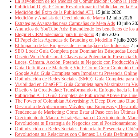
Empresas,
La Revolución de los Medios de Comunicación: Cómo la Tecn
Negocios,
Publicidad Digital: Cómo Revolucionar tu Publicidad en la Er
Tendencias,
Medición del Éxito de la Publicidad ATL
15 julio 2026
Trendings,
Medición y Análisis del Crecimiento de Marca
12 julio 2026
Dinero,
Estrategias Avanzadas para Campañas de Meta Ads
10 julio 2
Economía,
Anuncios de YouTube Ads: Entendiendo los beneficios de los
Diseño
Elegir el CRM adecuado para tu negocio
8 julio 2026
Web,
El Papel de las Agencias de Branding en Medellín
7 julio 2026
Móviles,
El Impacto de las Empresas de Tecnología en las Industrias
7 j
Estrategias
SEO Local: Guía Completa para Dominar las Búsquedas Locale
Digitales,
Diseño Web Profesional: Claves para Potenciar tu Presencia On
Estrategias
Luces, Cámara, Acción: Potencia tu Negocio con Producción A
Publicitarias,
Guía Definitiva de Marketing Viral: Cómo Crear Contenido Co
Alianzas,
Google Ads: Guía Completa para Impulsar tu Presencia Online
Clientes,
Optimización de Redes Sociales (SMO): Guía Completa para Im
Innovación,
Visibilidad en ChatGPT: Guía Completa para Maximizar tu Visi
Tecnología,
Diseño y la Creatividad: Transformando tu Enfoque hacia la I
Noticias,
Publicidad ATL: Guía Completa de Publicidad Above-the-Line 
Artículos,
The Power of Colombian Advertising: A Deep Dive into Blu
Gente,
Desarrollo de Aplicaciones Móviles para Empresas y Desarroll
Contenidos
Tendencias de Marketing: Cómo Estar al Paso con las Últimas 
de
Crecimiento de Marca: Estrategias para el Crecimiento de Marc
Calidad,
Revoluciona tu Estrategia de Negocios con el Posicionamiento en
Eventos
Optimización en Redes Sociales: Potencia tu Presencia y Obté
de
Revoluciona tus Relaciones con Clientes: La Guía Definitiva