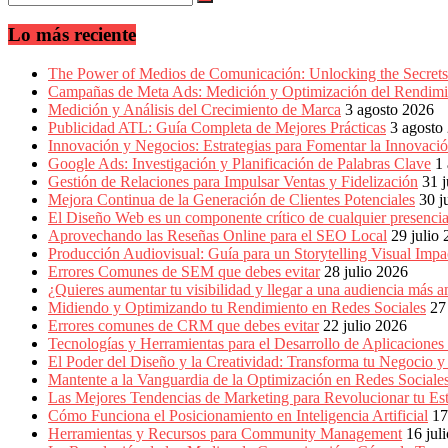
en
América
Lo más reciente
Latina
|
Una
The Power of Medios de Comunicación: Unlocking the Secrets 
mirada
Campañas de Meta Ads: Medición y Optimización del Rendimi
estratégica
Medición y Análisis del Crecimiento de Marca
3 agosto 2026
y
Publicidad ATL: Guía Completa de Mejores Prácticas
3 agosto
versátil
Innovación y Negocios: Estrategias para Fomentar la Innovaci
del
Google Ads: Investigación y Planificación de Palabras Clave
1
Marketing
Gestión de Relaciones para Impulsar Ventas y Fidelización
31 j
en
Mejora Continua de la Generación de Clientes Potenciales
30 j
LATAM
El Diseño Web es un componente crítico de cualquier presencia
|
Aprovechando las Reseñas Online para el SEO Local
29 julio
Bitácora
Producción Audiovisual: Guía para un Storytelling Visual Impa
social
Errores Comunes de SEM que debes evitar
28 julio 2026
de
¿Quieres aumentar tu visibilidad y llegar a una audiencia má
Mercadeo
Midiendo y Optimizando tu Rendimiento en Redes Sociales
27
Interactivo,
Errores comunes de CRM que debes evitar
22 julio 2026
Medios,
Tecnologías y Herramientas para el Desarrollo de Aplicaciones
Publicidad,
El Poder del Diseño y la Creatividad: Transforma tu Negocio y
Marketing,
Mantente a la Vanguardia de la Optimización en Redes Socia
Campañas
Las Mejores Tendencias de Marketing para Revolucionar tu Est
Publicitarias,
Cómo Funciona el Posicionamiento en Inteligencia Artificial
17
Agencias,
Herramientas y Recursos para Community Management
16 jul