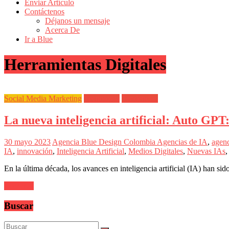
de
Enviar Artículo
Actualidad
Contáctenos
Déjanos un mensaje
en
Acerca De
Colombia
Ir a Blue
Revista
Herramientas Digitales
iBlue
Marketing
|
Magazine
Social Media Marketing
Tecnología
Tendencias
de
Publicidad,
La nueva inteligencia artificial: Auto GPT
Mercadeo
y
Medios
30 mayo 2023
Agencia Blue Design Colombia
Agencias de IA
,
agenc
de
IA
,
innovación
,
Inteligencia Artificial
,
Medios Digitales
,
Nuevas IAs
la
Agencia
En la última década, los avances en inteligencia artificial (IA) han 
Blue
Design
Leer más
Colombia
y
Buscar
sus
filiales