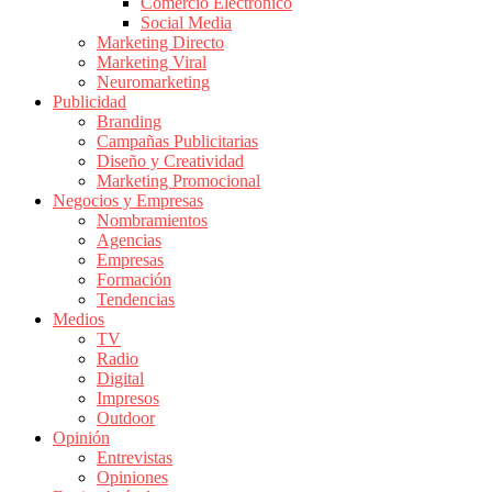
Comercio Electrónico
de
Social Media
Publicidad
Marketing Directo
en
Marketing Viral
Colombia
Neuromarketing
Publicidad
|
Branding
Magazine
Campañas Publicitarias
de
Diseño y Creatividad
Publicidad
Marketing Promocional
Negocios y Empresas
y
Nombramientos
Marketing
Agencias
|
Empresas
Noticias
Formación
de
Tendencias
Medios
Actualidad
TV
y
Radio
Mercadeo
Digital
en
Impresos
Outdoor
Colombia
Opinión
|
Entrevistas
Revistas
Opiniones