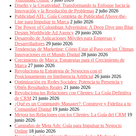
Diseño y la Creatividad: Transformando tu Enfoque hacia la
Innovación y la Resolución de Problemas
2 julio 2026
Publicidad ATL: Guía Completa de Publicidad Above-the-
Line para Impulsar tu Marca
2 julio 2026
The Power of Colombian Advertising: A Deep Dive into Blue
Design Worldwide Ad Agency
29 junio 2026
Desarrollo de Aplicaciones Móviles para Empresas y
Desarrolladores
29 junio 2026
Tendencias de Marketing: Cómo Estar al Paso con las Últimas
Innovaciones en el Mundo Digital
28 junio 2026
Crecimiento de Marca: Estrategias para el Crecimiento de
Marca
27 junio 2026
Revoluciona tu Estrategia de Negocios con el
Posicionamiento en Inteligencia Artificial
26 junio 2026
Optimización en Redes Sociales: Potencia tu Presencia y
Obtén Resultados Reales
21 junio 2026
Revoluciona tus Relaciones con Clientes: La Guía Definitiva
de CRM
21 junio 2026
¿Qué es un Community Manager?: Construye y Fideliza a tu
Comunidad Digital
19 junio 2026
Mejora tus Relaciones con los Clientes: La Guía del CRM
19
junio 2026
Campañas de Meta Ads: Guía para Impulsar tu Negocio
Online
18 junio 2026