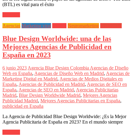
(BTL) es vital para el éxito
Leer más
Agencias
Marketing viral
Medios
Neuromarketing
Tendencias
Blue Design Worldwide: una de las
Mejores Agencias de Publicidad en
España en 2023
6 junio 2023
Agencia Blue Design Colombia
Agencias de Diseño
Web en España
,
Agencias de Diseño Web en Madrid
,
Agencias de
Marketing Digital en Madrid
,
Agencias de Medios Digitales en
España
,
Agencias de Publicidad en Madrid
,
Agencias de SEO en
España
,
Agencias de SEO en Madrid
,
Agencias Publicitarias
Madrid
,
Blue Design Worldwide Madrid
,
Mejores Agencias
Publicidad Madrid
,
Mejores Agencias Publicitarias en España
,
publicidad en España
La Agencia de Publicidad Blue Design Worldwide: ¿Es la Mejor
Agencia Publicitaria de España en 2023? En el mundo siempre
Leer más