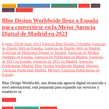
Agencias
Comercio electrónico
Marketing online
Medios
Redes
Sociales
Tendencias
Blue Design Worldwide llega a España
para convertirse en la Mejor Agencia
Digital de Madrid en 2023
6 junio 2023
6 junio 2023
Agencia Blue Design Colombia
Agencias
de Diseño Web en España
,
Agencias de Diseño Web en Madrid
,
Agencias de Marketing Digital en Madrid
,
Agencias de Medios
Digitales en España
,
Agencias de Publicidad en Madrid
,
Agencias
de SEO en España
,
Agencias de SEO en Madrid
,
Agencias
Publicitarias Madrid
,
Blue Design Worldwide Madrid
,
Mejores
Agencias Publicidad Madrid
,
Mejores Agencias Publicitarias en
España
Blue Design Worldwide, una destacada agencia digital reconocida a
nivel internacional, está preparada para expandir sus servicios y
establecer su
Leer más
Medios
Nombramientos
Tendencias