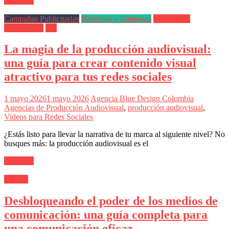
Leer más
Eventos
de
Campañas Publicitarias
Negocios y Empresas
Producción
Marketing,
Audiovisual
TV
Mercadotecnia,
Eventos
La magia de la producción audiovisual:
Publicitarios,
Colecciónes,
una guía para crear contenido visual
Marcas,
atractivo para tus redes sociales
Insigns,
TV,
Radio,
1 mayo 2026
1 mayo 2026
Agencia Blue Design Colombia
Creatividad,
Agencias de Producción Audiovisual
,
producción audiovisual
,
SEO,
Videos para Redes Sociales
SEM,
Free
¿Estás listo para llevar la narrativa de tu marca al siguiente nivel? No
Press,
busques más: la producción audiovisual es el
RRPP,
Spots,
Leer más
Comerciales,
Periodismo,
Medios
Revistas,
Magazines
Desbloqueando el poder de los medios de
,
comunicación: una guía completa para
ATL,
BTL,
una comunicación eficaz