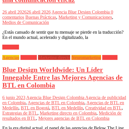
Periódicos
y
26 abril 2026
26 abril 2026
Agencia Blue Design Colombia
0
Producción
comentarios
Buenas Prácticas
,
Marketing y Comunicaciones
,
Gráfica
Medios de Comunicación
en
Colombia.
¿Estás cansado de sentir que tu mensaje se pierde en la traducción?
En el mundo actual, acelerado y digitalizado, la
Leer más
Agencias
Impresos
Marketing directo
Neuromarketing
Outdoor
Blue Design Worldwide: Un Líder
Innegable Entre las Mejores Agencias de
BTL en Colombia
6 junio 2023
Agencia Blue Design Colombia
Agencia de publicidad
en Colombia
,
Agencias de BTL en Colombia
,
Agencias de BTL en
Medellín
,
BTL en Bogotá
,
BTL en Medellín
,
Creatividad en BTL
,
Estrategias de BTL
,
Marketing directo en Colombia
,
Medición de
resultados en BTL
,
Mejores agencias de BTL en Colombia
En la era digital actual, el papel de las agencias de Below The Line