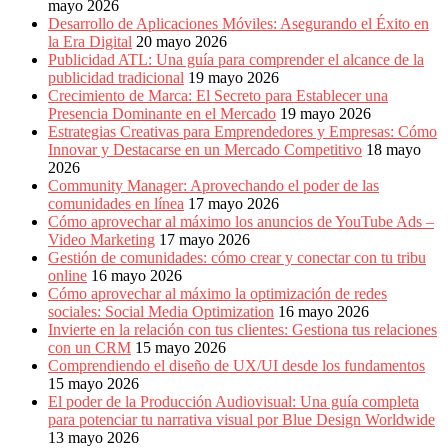
mayo 2026
Desarrollo de Aplicaciones Móviles: Asegurando el Éxito en
la Era Digital
20 mayo 2026
Publicidad ATL: Una guía para comprender el alcance de la
publicidad tradicional
19 mayo 2026
Crecimiento de Marca: El Secreto para Establecer una
Presencia Dominante en el Mercado
19 mayo 2026
Estrategias Creativas para Emprendedores y Empresas: Cómo
Innovar y Destacarse en un Mercado Competitivo
18 mayo
2026
Community Manager: Aprovechando el poder de las
comunidades en línea
17 mayo 2026
Cómo aprovechar al máximo los anuncios de YouTube Ads –
Video Marketing
17 mayo 2026
Gestión de comunidades: cómo crear y conectar con tu tribu
online
16 mayo 2026
Cómo aprovechar al máximo la optimización de redes
sociales: Social Media Optimization
16 mayo 2026
Invierte en la relación con tus clientes: Gestiona tus relaciones
con un CRM
15 mayo 2026
Comprendiendo el diseño de UX/UI desde los fundamentos
15 mayo 2026
El poder de la Producción Audiovisual: Una guía completa
para potenciar tu narrativa visual por Blue Design Worldwide
13 mayo 2026