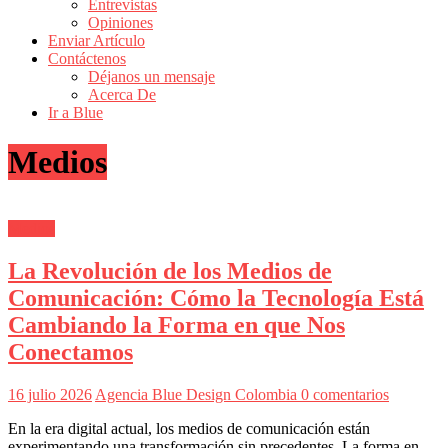
Entrevistas
Revistas
Opiniones
de
Enviar Artículo
Actualidad
Contáctenos
Déjanos un mensaje
en
Acerca De
Colombia
Ir a Blue
Revista
Medios
iBlue
Marketing
|
Magazine
Medios
de
Publicidad,
La Revolución de los Medios de
Mercadeo
y
Comunicación: Cómo la Tecnología Está
Medios
Cambiando la Forma en que Nos
de
la
Conectamos
Agencia
Blue
16 julio 2026
Agencia Blue Design Colombia
0 comentarios
Design
Colombia
En la era digital actual, los medios de comunicación están
y
experimentando una transformación sin precedentes. La forma en