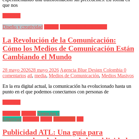
sus
que nos
filiales
en
Leer más
América
Latina
Diseño y creatividad
Medios
Producción Audiovisual
|
Una
La Revolución de la Comunicación:
mirada
estratégica
Cómo los Medios de Comunicación Están
y
Cambiando el Mundo
versátil
del
Marketing
28 mayo 2026
28 mayo 2026
Agencia Blue Design Colombia
0
en
comentarios
atl
,
media
,
Medios de Comunicación
,
Medios Masivos
LATAM
|
En la era digital actual, la comunicación ha evolucionado hasta un
Bitácora
punto en el que podemos conectarnos con personas de
social
de
Leer más
Mercadeo
Interactivo,
Impresos
Medios
Negocios y
Medios,
Empresas
Outdoor
Radio
Tendencias
TV
Publicidad,
Marketing,
Publicidad ATL: Una guía para
Campañas