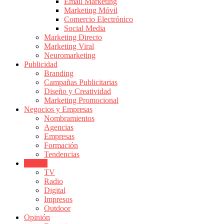
|
Email Marketing
Marketing Móvil
Revistas
Comercio Electrónico
de
Social Media
Publicidad
Marketing Directo
en
Marketing Viral
Colombia
Neuromarketing
Publicidad
|
Branding
Magazine
Campañas Publicitarias
de
Diseño y Creatividad
Publicidad
Marketing Promocional
Negocios y Empresas
y
Nombramientos
Marketing
Agencias
|
Empresas
Noticias
Formación
de
Tendencias
Medios
Actualidad
TV
y
Radio
Mercadeo
Digital
en
Impresos
Outdoor
Colombia
Opinión
|