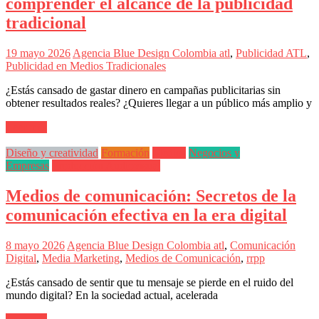
comprender el alcance de la publicidad
Publicitarias,
Agencias,
tradicional
Empresas,
Negocios,
19 mayo 2026
Agencia Blue Design Colombia
atl
,
Publicidad ATL
,
Tendencias,
Publicidad en Medios Tradicionales
Trendings,
Dinero,
¿Estás cansado de gastar dinero en campañas publicitarias sin
Economía,
obtener resultados reales? ¿Quieres llegar a un público más amplio y
Diseño
Web,
Leer más
Móviles,
Estrategias
Diseño y creatividad
Formación
Medios
Negocios y
Digitales,
Empresas
Producción Audiovisual
Estrategias
Publicitarias,
Medios de comunicación: Secretos de la
Alianzas,
Clientes,
comunicación efectiva en la era digital
Innovación,
Tecnología,
8 mayo 2026
Agencia Blue Design Colombia
atl
,
Comunicación
Noticias,
Digital
,
Media Marketing
,
Medios de Comunicación
,
rrpp
Artículos,
Gente,
¿Estás cansado de sentir que tu mensaje se pierde en el ruido del
Contenidos
mundo digital? En la sociedad actual, acelerada
de
Calidad,