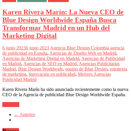
Karen Rivera Marín: La Nueva CEO de
Blue Design Worldwide España Busca
Transformar Madrid en un Hub del
Marketing Digital
6 junio 2023
6 junio 2023
Agencia Blue Design Colombia
agencia
de publicidad en España
,
Agencias de Diseño Web en Madrid
,
Agencias de Marketing Digital en Madrid
,
Agencias de Publicidad
en Madrid
,
Agencias de SEO en Madrid
,
Agencias Publicitarias
Madrid
,
Blue Design Worldwide
,
equipo de Blue Design
,
estrategia
de marketing
,
Innovación en publicidad
,
Mejores Agencias
Publicidad Madrid
Karen Rivera Marín ha sido anunciada recientemente como la nueva
CEO de la Agencia de publicidad Blue Design Worldwide España.
Leer más
← Anterior