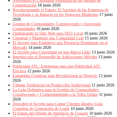
Navegando el Cambiante Panorama de los Medios de
Comunicación
18 junio 2026
Revolucionando el Futuro: El Ascenso de las Empresas de
Tecnología y su Impacto en los Negocios Modernos
17 junio
2026
Gestión de Comunidades: Construyendo y Atrayendo
Comunidades
16 junio 2026
Optimizando tu Sitio Web para SEO Local
16 junio 2026
Construir y Mantener una Comunidad Leal
15 junio 2026
El Secreto para Establecer una Presencia Dominante en el
Mercado
14 junio 2026
El Secreto para Convertirte en una Marca Líder
13 junio 2026
Introducción al Desarrollo de Aplicaciones Móviles
13 junio
2026
Publicidad ATL: Estrategias para una Publicidad ATL
Efectiva
12 junio 2026
Estrategias Creativas para Revolucionar tu Negocio
12 junio
2026
Últimas Tendencias en Producción Audiovisual
11 junio 2026
La Guía Definitiva para la Gestión de Comunidades:
Construyendo y Comprometiendo a tu Tribu Online
11 junio
2026
Descubre el Secreto para Captar Clientes Ideales: Guía
Completa de Generación de Leads
10 junio 2026
El Futuro del Diseño de Interfaces de Usuario
10 junio 2026