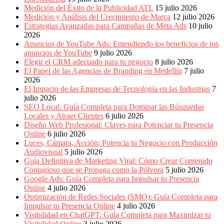
Medición del Éxito de la Publicidad ATL
15 julio 2026
Medición y Análisis del Crecimiento de Marca
12 julio 2026
Estrategias Avanzadas para Campañas de Meta Ads
10 julio
2026
Anuncios de YouTube Ads: Entendiendo los beneficios de los
anuncios de YouTube
9 julio 2026
Elegir el CRM adecuado para tu negocio
8 julio 2026
El Papel de las Agencias de Branding en Medellín
7 julio
2026
El Impacto de las Empresas de Tecnología en las Industrias
7
julio 2026
SEO Local: Guía Completa para Dominar las Búsquedas
Locales y Atraer Clientes
6 julio 2026
Diseño Web Profesional: Claves para Potenciar tu Presencia
Online
6 julio 2026
Luces, Cámara, Acción: Potencia tu Negocio con Producción
Audiovisual
5 julio 2026
Guía Definitiva de Marketing Viral: Cómo Crear Contenido
Contagioso que se Propaga como la Pólvora
5 julio 2026
Google Ads: Guía Completa para Impulsar tu Presencia
Online
4 julio 2026
Optimización de Redes Sociales (SMO): Guía Completa para
Impulsar tu Presencia Online
4 julio 2026
Visibilidad en ChatGPT: Guía Completa para Maximizar tu
Visibilidad Online
3 julio 2026