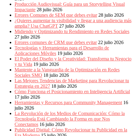
Producción Audiovisual: Guía para un Storytelling Visual
Impactante
28 julio 2026
Errores Comunes de SEM que debes evitar
28 julio 2026
¿Quieres aumentar tu visibilidad y llegar a una audiencia más
amplia? Usa ChatGPT
27 julio 2026
Midiendo y Optimizando tu Rendimiento en Redes Sociales
27 julio 2026
Errores comunes de CRM que debes evitar
22 julio 2026
Tecnologías y Herramientas para el Desarrollo de
Aplicaciones Móviles
19 julio 2026
El Poder del Diseño y la Creatividad: Transforma tu Negocio
y tu Vida
19 julio 2026
Mantente a la Vanguardia de la Optimización en Redes
Sociales SMO
18 julio 2026
Las Mejores Tendencias de Marketing para Revolucionar tu
Estrategia en 2027
18 julio 2026
Cómo Funciona el Posicionamiento en Inteligencia Artificial
17 julio 2026
Herramientas y Recursos para Community Management
16
julio 2026
La Revolución de los Medios de Comunicación: Cómo la
Tecnología Está Cambiando la Forma en que Nos
Conectamos
16 julio 2026
Publicidad Digital: Cómo Revolucionar tu Publicidad en la
Era Moderna
15 julio 2026