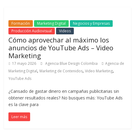
|
Noticias
Formación
Marketing Digital
Negocios y Empresas
Producción Audiovisual
Videos
de
Cómo aprovechar al máximo los
anuncios de YouTube Ads – Video
Marketing
Actualidad
17 mayo 2026
Agencia Blue Design Colombia
Agencia de
,
,
,
y
Marketing Digital
Marketing de Contenidos
Video Marketing
YouTube Ads
Mercadeo
¿Cansado de gastar dinero en campañas publicitarias sin
obtener resultados reales? No busques más: YouTube Ads
en
es la clave para
Leer más
Colombia