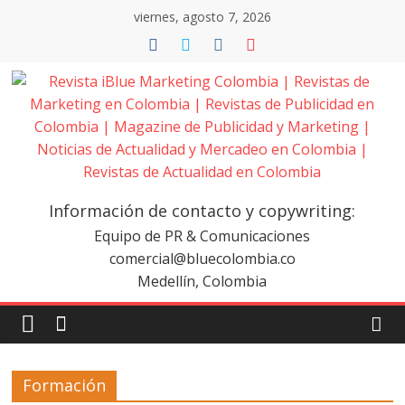
Saltar
viernes, agosto 7, 2026
al
contenido
Revista
iBlue
Información de contacto y copywriting:
Marketing
Equipo de PR & Comunicaciones
comercial@bluecolombia.co
Medellín, Colombia
Colombia
|
Formación
Revistas