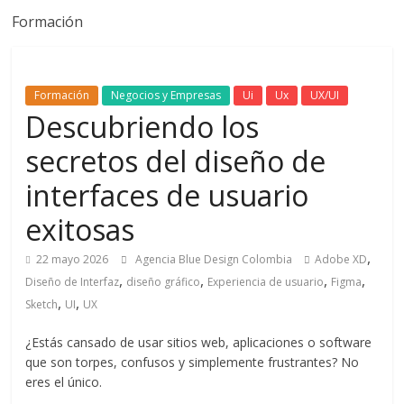
Formación
de
Marketing
Formación
Negocios y Empresas
Ui
Ux
UX/UI
Descubriendo los
en
secretos del diseño de
Colombia
interfaces de usuario
exitosas
|
,
22 mayo 2026
Agencia Blue Design Colombia
Adobe XD
Revistas
,
,
,
,
Diseño de Interfaz
diseño gráfico
Experiencia de usuario
Figma
,
,
Sketch
UI
UX
de
¿Estás cansado de usar sitios web, aplicaciones o software
que son torpes, confusos y simplemente frustrantes? No
Publicidad
eres el único.