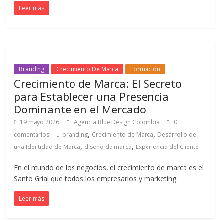
Leer más
en
Colombia
|
Branding
Crecimiento De Marca
Formación
Crecimiento de Marca: El Secreto
Magazine
para Establecer una Presencia
Dominante en el Mercado
de
19 mayo 2026
Agencia Blue Design Colombia
0
,
,
comentarios
branding
Crecimiento de Marca
Desarrollo de
,
,
Publicidad
una Identidad de Marca
diseño de marca
Experiencia del Cliente
En el mundo de los negocios, el crecimiento de marca es el
y
Santo Grial que todos los empresarios y marketing
Leer más
Marketing