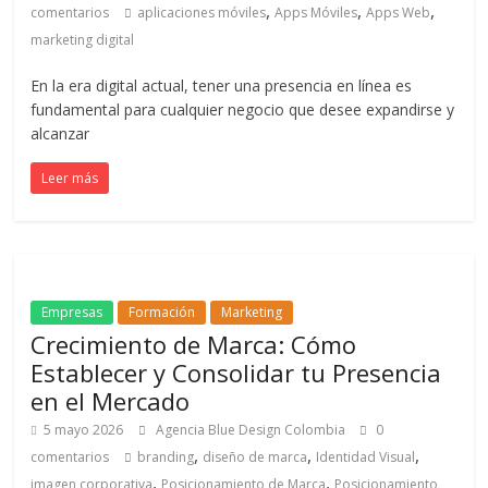
,
,
,
comentarios
aplicaciones móviles
Apps Móviles
Apps Web
Noticias,
marketing digital
Artículos,
Gente,
En la era digital actual, tener una presencia en línea es
Contenidos
fundamental para cualquier negocio que desee expandirse y
de
alcanzar
Calidad,
Eventos
Leer más
de
Marketing,
Mercadotecnia,
Eventos
Publicitarios,
Empresas
Formación
Marketing
Colecciónes,
Crecimiento de Marca: Cómo
Marcas,
Establecer y Consolidar tu Presencia
Insigns,
en el Mercado
TV,
5 mayo 2026
Agencia Blue Design Colombia
0
Radio,
,
,
,
comentarios
branding
diseño de marca
Identidad Visual
Creatividad,
,
,
imagen corporativa
Posicionamiento de Marca
Posicionamiento