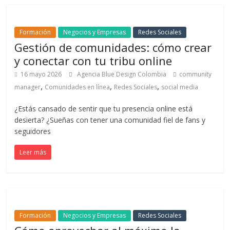
|
Revistas
Formación
Negocios y Empresas
Redes Sociales
Gestión de comunidades: cómo crear
y conectar con tu tribu online
de
16 mayo 2026
Agencia Blue Design Colombia
community
,
,
,
manager
Comunidades en línea
Redes Sociales
social media
Actualidad
¿Estás cansado de sentir que tu presencia online está
en
desierta? ¿Sueñas con tener una comunidad fiel de fans y
seguidores
Colombia
Leer más
Revista
iBlue
Marketing
|
Formación
Negocios y Empresas
Redes Sociales
Magazine