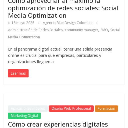
Cómo aprovechar al máximo la
de
optimización de redes sociales: Social
Publicidad,
Media Optimization
Mercadeo
16 mayo 2026
Agencia Blue Design Colombia
y
,
,
,
Administración de Redes Sociales
community manager
SMO
Social
Medios
Media Optimization
de
la
En el panorama digital actual, tener una sólida presencia
Agencia
online es crucial para que empresas, particulares y
Blue
organizaciones lleguen a
Design
Colombia
Leer más
y
sus
filiales
en
América
Aplicaciones móviles
Diseño Web Profesional
Formación
Latina
Marketing Digital
|
Cómo crear experiencias digitales