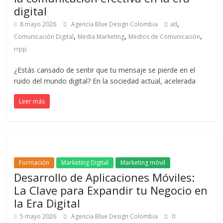
Publicitarias,
digital
Agencias,
,
8 mayo 2026
Agencia Blue Design Colombia
atl
Empresas,
,
,
,
Comunicación Digital
Media Marketing
Medios de Comunicación
Negocios,
rrpp
Tendencias,
Trendings,
¿Estás cansado de sentir que tu mensaje se pierde en el
Dinero,
ruido del mundo digital? En la sociedad actual, acelerada
Economía,
Diseño
Leer más
Web,
Móviles,
Estrategias
Digitales,
Estrategias
Formación
Marketing Digital
Marketing móvil
Publicitarias,
Desarrollo de Aplicaciones Móviles:
Alianzas,
La Clave para Expandir tu Negocio en
Clientes,
la Era Digital
Innovación,
5 mayo 2026
Agencia Blue Design Colombia
0
Tecnología,