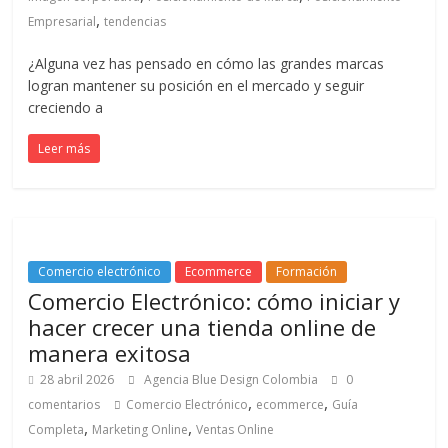
SEO,
,
SEM,
Empresarial
tendencias
Free
¿Alguna vez has pensado en cómo las grandes marcas
Press,
logran mantener su posición en el mercado y seguir
RRPP,
creciendo a
Spots,
Comerciales,
Leer más
Periodismo,
Revistas,
Magazines
,
ATL,
Comercio electrónico
Ecommerce
Formación
BTL,
Comercio Electrónico: cómo iniciar y
Periódicos
hacer crecer una tienda online de
y
manera exitosa
Producción
28 abril 2026
Agencia Blue Design Colombia
0
Gráfica
,
,
comentarios
Comercio Electrónico
ecommerce
Guía
en
,
,
Colombia.
Completa
Marketing Online
Ventas Online