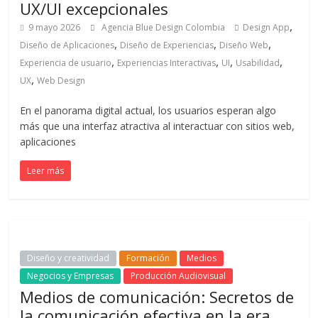
Una
UX/UI excepcionales
mirada
,
9 mayo 2026
Agencia Blue Design Colombia
Design App
estratégica
,
,
,
Diseño de Aplicaciones
Diseño de Experiencias
Diseño Web
y
,
,
,
,
Experiencia de usuario
Experiencias Interactivas
UI
Usabilidad
versátil
,
UX
Web Design
del
Marketing
En el panorama digital actual, los usuarios esperan algo
en
más que una interfaz atractiva al interactuar con sitios web,
LATAM
aplicaciones
|
Bitácora
Leer más
social
de
Mercadeo
Interactivo,
Medios,
Diseño y creatividad
Formación
Medios
Publicidad,
Negocios y Empresas
Producción Audiovisual
Marketing,
Medios de comunicación: Secretos de
Campañas
la comunicación efectiva en la era