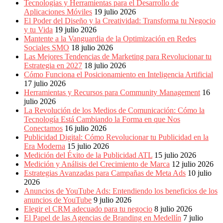
Eventos
Tecnologías y Herramientas para el Desarrollo de
de
Aplicaciones Móviles
19 julio 2026
Marketing,
El Poder del Diseño y la Creatividad: Transforma tu Negocio
Mercadotecnia,
y tu Vida
19 julio 2026
Eventos
Mantente a la Vanguardia de la Optimización en Redes
Publicitarios,
Sociales SMO
18 julio 2026
Colecciónes,
Las Mejores Tendencias de Marketing para Revolucionar tu
Marcas,
Estrategia en 2027
18 julio 2026
Insigns,
Cómo Funciona el Posicionamiento en Inteligencia Artificial
TV,
17 julio 2026
Radio,
Herramientas y Recursos para Community Management
16
Creatividad,
julio 2026
SEO,
La Revolución de los Medios de Comunicación: Cómo la
SEM,
Tecnología Está Cambiando la Forma en que Nos
Free
Conectamos
16 julio 2026
Press,
Publicidad Digital: Cómo Revolucionar tu Publicidad en la
RRPP,
Era Moderna
15 julio 2026
Spots,
Medición del Éxito de la Publicidad ATL
15 julio 2026
Comerciales,
Medición y Análisis del Crecimiento de Marca
12 julio 2026
Periodismo,
Estrategias Avanzadas para Campañas de Meta Ads
10 julio
Revistas,
2026
Magazines
Anuncios de YouTube Ads: Entendiendo los beneficios de los
,
anuncios de YouTube
9 julio 2026
ATL,
Elegir el CRM adecuado para tu negocio
8 julio 2026
BTL,
El Papel de las Agencias de Branding en Medellín
7 julio