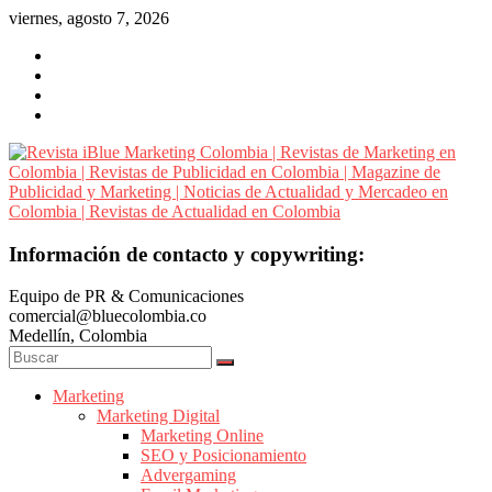
Saltar
viernes, agosto 7, 2026
al
contenido
Revista
Información de contacto y copywriting:
iBlue
Equipo de PR & Comunicaciones
Marketing
comercial@bluecolombia.co
Colombia
Medellín, Colombia
|
Revistas
de
Marketing
Marketing Digital
Marketing
Marketing Online
en
SEO y Posicionamiento
Colombia
Advergaming