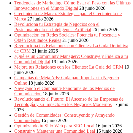
Tendencias de Marketing: Cómo Estar al Paso con las Últimas
Innovaciones en el Mundo Digital
28 junio 2026
Crecimiento de Marca: Estrategias para el Crecimiento de
Marca
27 junio 2026
Revoluciona tu Estrategia de Negocios con el
Posicionamiento en Inteligencia Artificial
26 junio 2026
Optimización en Redes Sociales: Potencia tu Presencia y
Obtén Resultados Reales
21 junio 2026
Revoluciona tus Relaciones con Clientes: La Guía Definitiva
de CRM
21 junio 2026
¿Qué es un Community Manager?: Construye y Fideliza a tu
Comunidad Digital
19 junio 2026
Mejora tus Relaciones con los Clientes: La Guía del CRM
19
junio 2026
Campañas de Meta Ads: Guía para Impulsar tu Negocio
Online
18 junio 2026
Navegando el Cambiante Panorama de los Medios de
Comunicación
18 junio 2026
Revolucionando el Futuro: El Ascenso de las Empresas de
Tecnología y su Impacto en los Negocios Modernos
17 junio
2026
Gestión de Comunidades: Construyendo y Atrayendo
Comunidades
16 junio 2026
Optimizando tu Sitio Web para SEO Local
16 junio 2026
Construir y Mantener una Comunidad Leal
15 junio 2026