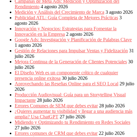
Publicitarias,
Campañas de Meta Ads: Medición y Optimización del
Agencias,
Rendimiento
4 agosto 2026
Empresas,
Medición y Análisis del Crecimiento de Marca
3 agosto 2026
Negocios,
Publicidad ATL: Guía Completa de Mejores Prácticas
3
Tendencias,
agosto 2026
Trendings,
Innovación y Negocios: Estrategias para Fomentar la
Dinero,
Innovación en la Empresa
2 agosto 2026
Economía,
Google Ads: Investigación y Planificación de Palabras Clave
Diseño
1 agosto 2026
Web,
Gestión de Relaciones para Impulsar Ventas y Fidelización
31
Móviles,
julio 2026
Estrategias
Mejora Continua de la Generación de Clientes Potenciales
30
Digitales,
julio 2026
Estrategias
El Diseño Web es un componente crítico de cualquier
Publicitarias,
presencia online exitosa
30 julio 2026
Alianzas,
Aprovechando las Reseñas Online para el SEO Local
29 julio
Clientes,
2026
Innovación,
Producción Audiovisual: Guía para un Storytelling Visual
Tecnología,
Impactante
28 julio 2026
Noticias,
Errores Comunes de SEM que debes evitar
28 julio 2026
Artículos,
¿Quieres aumentar tu visibilidad y llegar a una audiencia más
Gente,
amplia? Usa ChatGPT
27 julio 2026
Contenidos
Midiendo y Optimizando tu Rendimiento en Redes Sociales
de
27 julio 2026
Calidad,
Errores comunes de CRM que debes evitar
22 julio 2026