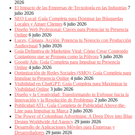
Periódicos
2026
y
El Impacto de las Empresas de Tecnología en las Industrias
7
Producción
julio 2026
Gráfica
SEO Local: Guía Completa para Dominar las Búsquedas
en
Locales y Atraer Clientes
6 julio 2026
Colombia.
Diseño Web Profesional: Claves para Potenciar tu Presencia
Online
6 julio 2026
Luces, Cámara, Acción: Potencia tu Negocio con Producción
Audiovisual
5 julio 2026
Guía Definitiva de Marketing Viral: Cómo Crear Contenido
Contagioso que se Propaga como la Pólvora
5 julio 2026
Google Ads: Guía Completa para Impulsar tu Presencia
Online
4 julio 2026
Optimización de Redes Sociales (SMO): Guía Completa para
Impulsar tu Presencia Online
4 julio 2026
Visibilidad en ChatGPT: Guía Completa para Maximizar tu
Visibilidad Online
3 julio 2026
Diseño y la Creatividad: Transformando tu Enfoque hacia la
Innovación y la Resolución de Problemas
2 julio 2026
Publicidad ATL: Guía Completa de Publicidad Above-the-
Line para Impulsar tu Marca
2 julio 2026
The Power of Colombian Advertising: A Deep Dive into Blue
Design Worldwide Ad Agency
29 junio 2026
Desarrollo de Aplicaciones Móviles para Empresas y
Desarrolladores
29 junio 2026