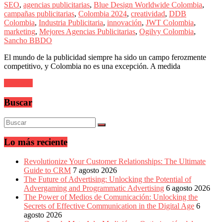
sus
SEO
,
agencias publicitarias
,
Blue Design Worldwide Colombia
,
filiales
campañas publicitarias
,
Colombia 2024
,
creatividad
,
DDB
en
Colombia
,
Industria Publicitaria
,
innovación
,
JWT Colombia
,
América
marketing
,
Mejores Agencias Publicitarias
,
Ogilvy Colombia
,
Latina
Sancho BBDO
|
Una
El mundo de la publicidad siempre ha sido un campo ferozmente
mirada
competitivo, y Colombia no es una excepción. A medida
estratégica
y
Leer más
versátil
del
Buscar
Marketing
en
LATAM
|
Lo más reciente
Bitácora
social
de
Revolutionize Your Customer Relationships: The Ultimate
Mercadeo
Guide to CRM
7 agosto 2026
Interactivo,
The Future of Advertising: Unlocking the Potential of
Medios,
Advergaming and Programmatic Advertising
6 agosto 2026
Publicidad,
The Power of Medios de Comunicación: Unlocking the
Marketing,
Secrets of Effective Communication in the Digital Age
6
Campañas
agosto 2026