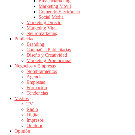
|
Email Marketing
Marketing Móvil
Revistas
Comercio Electrónico
de
Social Media
Publicidad
Marketing Directo
en
Marketing Viral
Colombia
Neuromarketing
Publicidad
|
Branding
Magazine
Campañas Publicitarias
de
Diseño y Creatividad
Publicidad
Marketing Promocional
Negocios y Empresas
y
Nombramientos
Marketing
Agencias
|
Empresas
Noticias
Formación
de
Tendencias
Medios
Actualidad
TV
y
Radio
Mercadeo
Digital
en
Impresos
Outdoor
Colombia
Opinión
|