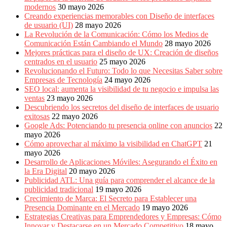
modernos
30 mayo 2026
Creando experiencias memorables con Diseño de interfaces
de usuario (UI)
28 mayo 2026
La Revolución de la Comunicación: Cómo los Medios de
Comunicación Están Cambiando el Mundo
28 mayo 2026
Mejores prácticas para el diseño de UX: Creación de diseños
centrados en el usuario
25 mayo 2026
Revolucionando el Futuro: Todo lo que Necesitas Saber sobre
Empresas de Tecnología
24 mayo 2026
SEO local: aumenta la visibilidad de tu negocio e impulsa las
ventas
23 mayo 2026
Descubriendo los secretos del diseño de interfaces de usuario
exitosas
22 mayo 2026
Google Ads: Potenciando tu presencia online con anuncios
22
mayo 2026
Cómo aprovechar al máximo la visibilidad en ChatGPT
21
mayo 2026
Desarrollo de Aplicaciones Móviles: Asegurando el Éxito en
la Era Digital
20 mayo 2026
Publicidad ATL: Una guía para comprender el alcance de la
publicidad tradicional
19 mayo 2026
Crecimiento de Marca: El Secreto para Establecer una
Presencia Dominante en el Mercado
19 mayo 2026
Estrategias Creativas para Emprendedores y Empresas: Cómo
Innovar y Destacarse en un Mercado Competitivo
18 mayo