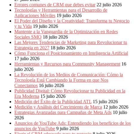
Eventos
Errores comunes de CRM que debes evitar
22 julio 2026
de
Tecnologías y Herramientas para el Desarrollo de
Marketing,
Aplicaciones Móviles
19 julio 2026
Mercadotecnia,
El Poder del Diseño y la Creatividad: Transforma tu Negocio
Eventos
y tu Vida
19 julio 2026
Publicitarios,
Mantente a la Vanguardia de la Optimización en Redes
Colecciónes,
Sociales SMO
18 julio 2026
Marcas,
Las Mejores Tendencias de Marketing para Revolucionar tu
Insigns,
Estrategia en 2027
18 julio 2026
TV,
Cómo Funciona el Posicionamiento en Inteligencia Artificial
Radio,
17 julio 2026
Creatividad,
Herramientas y Recursos para Community Management
16
SEO,
julio 2026
SEM,
La Revolución de los Medios de Comunicación: Cómo la
Free
Tecnología Está Cambiando la Forma en que Nos
Press,
Conectamos
16 julio 2026
RRPP,
Publicidad Digital: Cómo Revolucionar tu Publicidad en la
Spots,
Era Moderna
15 julio 2026
Comerciales,
Medición del Éxito de la Publicidad ATL
15 julio 2026
Periodismo,
Medición y Análisis del Crecimiento de Marca
12 julio 2026
Revistas,
Estrategias Avanzadas para Campañas de Meta Ads
10 julio
Magazines
2026
,
Anuncios de YouTube Ads: Entendiendo los beneficios de los
ATL,
anuncios de YouTube
9 julio 2026
BTL,
Elegir el CRM adecuado para tu negocio
8 julio 2026