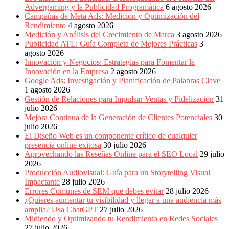
Publicitarias,
Advergaming y la Publicidad Programática
6 agosto 2026
Agencias,
Campañas de Meta Ads: Medición y Optimización del
Empresas,
Rendimiento
4 agosto 2026
Negocios,
Medición y Análisis del Crecimiento de Marca
3 agosto 2026
Tendencias,
Publicidad ATL: Guía Completa de Mejores Prácticas
3
Trendings,
agosto 2026
Dinero,
Innovación y Negocios: Estrategias para Fomentar la
Economía,
Innovación en la Empresa
2 agosto 2026
Diseño
Google Ads: Investigación y Planificación de Palabras Clave
Web,
1 agosto 2026
Móviles,
Gestión de Relaciones para Impulsar Ventas y Fidelización
31
Estrategias
julio 2026
Digitales,
Mejora Continua de la Generación de Clientes Potenciales
30
Estrategias
julio 2026
Publicitarias,
El Diseño Web es un componente crítico de cualquier
Alianzas,
presencia online exitosa
30 julio 2026
Clientes,
Aprovechando las Reseñas Online para el SEO Local
29 julio
Innovación,
2026
Tecnología,
Producción Audiovisual: Guía para un Storytelling Visual
Noticias,
Impactante
28 julio 2026
Artículos,
Errores Comunes de SEM que debes evitar
28 julio 2026
Gente,
¿Quieres aumentar tu visibilidad y llegar a una audiencia más
Contenidos
amplia? Usa ChatGPT
27 julio 2026
de
Midiendo y Optimizando tu Rendimiento en Redes Sociales
Calidad,
27 julio 2026