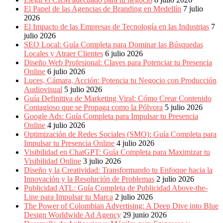
Periódicos
El Papel de las Agencias de Branding en Medellín
7 julio
y
2026
Producción
El Impacto de las Empresas de Tecnología en las Industrias
7
Gráfica
julio 2026
en
SEO Local: Guía Completa para Dominar las Búsquedas
Colombia.
Locales y Atraer Clientes
6 julio 2026
Diseño Web Profesional: Claves para Potenciar tu Presencia
Online
6 julio 2026
Luces, Cámara, Acción: Potencia tu Negocio con Producción
Audiovisual
5 julio 2026
Guía Definitiva de Marketing Viral: Cómo Crear Contenido
Contagioso que se Propaga como la Pólvora
5 julio 2026
Google Ads: Guía Completa para Impulsar tu Presencia
Online
4 julio 2026
Optimización de Redes Sociales (SMO): Guía Completa para
Impulsar tu Presencia Online
4 julio 2026
Visibilidad en ChatGPT: Guía Completa para Maximizar tu
Visibilidad Online
3 julio 2026
Diseño y la Creatividad: Transformando tu Enfoque hacia la
Innovación y la Resolución de Problemas
2 julio 2026
Publicidad ATL: Guía Completa de Publicidad Above-the-
Line para Impulsar tu Marca
2 julio 2026
The Power of Colombian Advertising: A Deep Dive into Blue
Design Worldwide Ad Agency
29 junio 2026