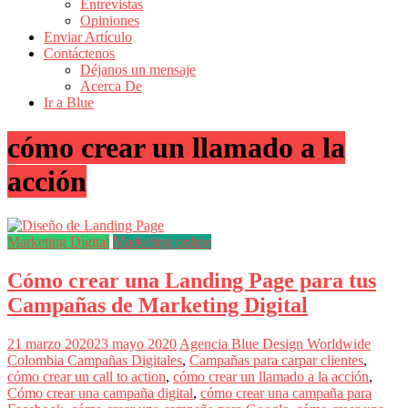
Entrevistas
Revistas
Opiniones
de
Enviar Artículo
Actualidad
Contáctenos
Déjanos un mensaje
en
Acerca De
Colombia
Ir a Blue
Revista
cómo crear un llamado a la
iBlue
Marketing
acción
|
Magazine
de
Publicidad,
Marketing Digital
Marketing online
Mercadeo
y
Cómo crear una Landing Page para tus
Medios
de
Campañas de Marketing Digital
la
Agencia
Blue
21 marzo 2020
23 mayo 2020
Agencia Blue Design Worldwide
Design
Colombia
Campañas Digitales
,
Campañas para carpar clientes
,
Colombia
cómo crear un call to action
,
cómo crear un llamado a la acción
,
y
Cómo crear una campaña digital
,
cómo crear una campaña para