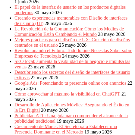
1 junio 2026
El papel de la interfaz de usuario en los productos digitales
modernos
30 mayo 2026
Creando experiencias memorables con Diseño de interfaces
de usuario (UI)
28 mayo 2026
La Revolución de la Comunicación: Cómo los Medios de
Comunicación Están Cambiando el Mundo
28 mayo 2026
Mejores prácticas para el diseño de UX: Creación de diseños
centrados en el usuario
25 mayo 2026
Revolucionando el Futuro: Todo lo que Necesitas Saber sobre
Empresas de Tecnología
24 mayo 2026
SEO local: aumenta la visibilidad de tu negocio e impulsa las
ventas
23 mayo 2026
Descubriendo los secretos del diseño de interfaces de usuario
exitosas
22 mayo 2026
Google Ads: Potenciando tu presencia online con anuncios
22
mayo 2026
Cómo aprovechar al máximo la visibilidad en ChatGPT
21
mayo 2026
Desarrollo de Aplicaciones Móviles: Asegurando el Éxito en
la Era Digital
20 mayo 2026
Publicidad ATL: Una guía para comprender el alcance de la
publicidad tradicional
19 mayo 2026
Crecimiento de Marca: El Secreto para Establecer una
Presencia Dominante en el Mercado
19 mayo 2026