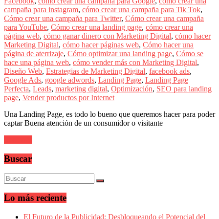
sus
Facebook
,
cómo crear una campaña para Google
,
cómo crear una
filiales
campaña para instagram
,
cómo crear una campaña para Tik Tok
,
en
Cómo crear una campaña para Twitter
,
Cómo crear una campaña
América
para YouTube
,
Cómo crear una landing page
,
cómo crear una
Latina
página web
,
cómo ganar dinero con Marketing Digital
,
cómo hacer
|
Marketing Digital
,
cómo hacer páginas web
,
Cómo hacer una
Una
página de aterrizaje
,
Cómo optimizar una landing page
,
Cómo se
mirada
hace una página web
,
cómo vender más con Marketing Digital
,
estratégica
Diseño Web
,
Estrategias de Marketing Digital
,
facebook ads
,
y
Google Ads
,
google adwords
,
Landing Page
,
Landing Page
versátil
Perfecta
,
Leads
,
marketing digital
,
Optimización
,
SEO para landing
del
page
,
Vender productos por Internet
Marketing
Una Landing Page, es todo lo bueno que queremos hacer para poder
en
captar Buena atención de un consumidor o visitante
LATAM
|
Leer más
Bitácora
social
Buscar
de
Mercadeo
Interactivo,
Medios,
Publicidad,
Lo más reciente
Marketing,
Campañas
El Futuro de la Publicidad: Desbloqueando el Potencial del