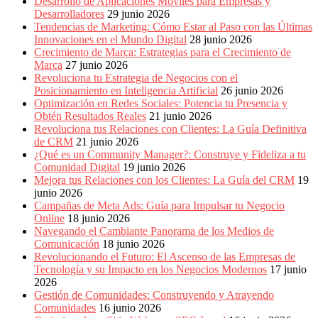
Desarrollo de Aplicaciones Móviles para Empresas y
Desarrolladores
29 junio 2026
Tendencias de Marketing: Cómo Estar al Paso con las Últimas
Innovaciones en el Mundo Digital
28 junio 2026
Crecimiento de Marca: Estrategias para el Crecimiento de
Marca
27 junio 2026
Revoluciona tu Estrategia de Negocios con el
Posicionamiento en Inteligencia Artificial
26 junio 2026
Optimización en Redes Sociales: Potencia tu Presencia y
Obtén Resultados Reales
21 junio 2026
Revoluciona tus Relaciones con Clientes: La Guía Definitiva
de CRM
21 junio 2026
¿Qué es un Community Manager?: Construye y Fideliza a tu
Comunidad Digital
19 junio 2026
Mejora tus Relaciones con los Clientes: La Guía del CRM
19
junio 2026
Campañas de Meta Ads: Guía para Impulsar tu Negocio
Online
18 junio 2026
Navegando el Cambiante Panorama de los Medios de
Comunicación
18 junio 2026
Revolucionando el Futuro: El Ascenso de las Empresas de
Tecnología y su Impacto en los Negocios Modernos
17 junio
2026
Gestión de Comunidades: Construyendo y Atrayendo
Comunidades
16 junio 2026