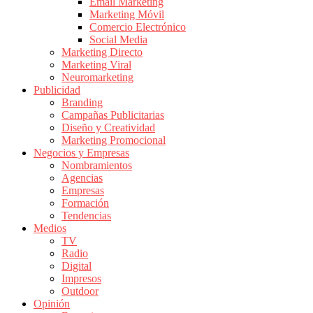
|
Email Marketing
Marketing Móvil
Revistas
Comercio Electrónico
de
Social Media
Publicidad
Marketing Directo
en
Marketing Viral
Colombia
Neuromarketing
Publicidad
|
Branding
Magazine
Campañas Publicitarias
de
Diseño y Creatividad
Publicidad
Marketing Promocional
Negocios y Empresas
y
Nombramientos
Marketing
Agencias
|
Empresas
Noticias
Formación
de
Tendencias
Medios
Actualidad
TV
y
Radio
Mercadeo
Digital
en
Impresos
Outdoor
Colombia
Opinión
|