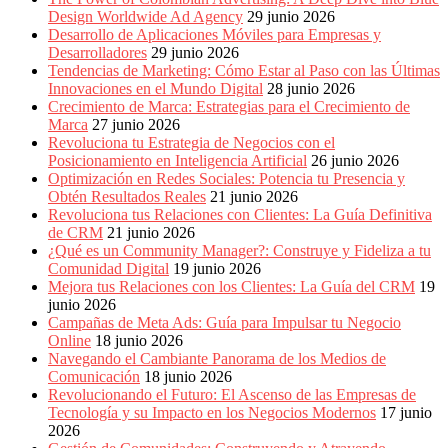
Design Worldwide Ad Agency
29 junio 2026
Desarrollo de Aplicaciones Móviles para Empresas y
Desarrolladores
29 junio 2026
Tendencias de Marketing: Cómo Estar al Paso con las Últimas
Innovaciones en el Mundo Digital
28 junio 2026
Crecimiento de Marca: Estrategias para el Crecimiento de
Marca
27 junio 2026
Revoluciona tu Estrategia de Negocios con el
Posicionamiento en Inteligencia Artificial
26 junio 2026
Optimización en Redes Sociales: Potencia tu Presencia y
Obtén Resultados Reales
21 junio 2026
Revoluciona tus Relaciones con Clientes: La Guía Definitiva
de CRM
21 junio 2026
¿Qué es un Community Manager?: Construye y Fideliza a tu
Comunidad Digital
19 junio 2026
Mejora tus Relaciones con los Clientes: La Guía del CRM
19
junio 2026
Campañas de Meta Ads: Guía para Impulsar tu Negocio
Online
18 junio 2026
Navegando el Cambiante Panorama de los Medios de
Comunicación
18 junio 2026
Revolucionando el Futuro: El Ascenso de las Empresas de
Tecnología y su Impacto en los Negocios Modernos
17 junio
2026