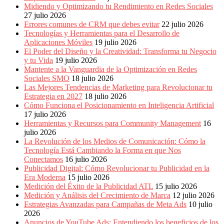
Eventos
Midiendo y Optimizando tu Rendimiento en Redes Sociales
de
27 julio 2026
Marketing,
Errores comunes de CRM que debes evitar
22 julio 2026
Mercadotecnia,
Tecnologías y Herramientas para el Desarrollo de
Eventos
Aplicaciones Móviles
19 julio 2026
Publicitarios,
El Poder del Diseño y la Creatividad: Transforma tu Negocio
Colecciónes,
y tu Vida
19 julio 2026
Marcas,
Mantente a la Vanguardia de la Optimización en Redes
Insigns,
Sociales SMO
18 julio 2026
TV,
Las Mejores Tendencias de Marketing para Revolucionar tu
Radio,
Estrategia en 2027
18 julio 2026
Creatividad,
Cómo Funciona el Posicionamiento en Inteligencia Artificial
SEO,
17 julio 2026
SEM,
Herramientas y Recursos para Community Management
16
Free
julio 2026
Press,
La Revolución de los Medios de Comunicación: Cómo la
RRPP,
Tecnología Está Cambiando la Forma en que Nos
Spots,
Conectamos
16 julio 2026
Comerciales,
Publicidad Digital: Cómo Revolucionar tu Publicidad en la
Periodismo,
Era Moderna
15 julio 2026
Revistas,
Medición del Éxito de la Publicidad ATL
15 julio 2026
Magazines
Medición y Análisis del Crecimiento de Marca
12 julio 2026
,
Estrategias Avanzadas para Campañas de Meta Ads
10 julio
ATL,
2026
BTL,
Anuncios de YouTube Ads: Entendiendo los beneficios de los