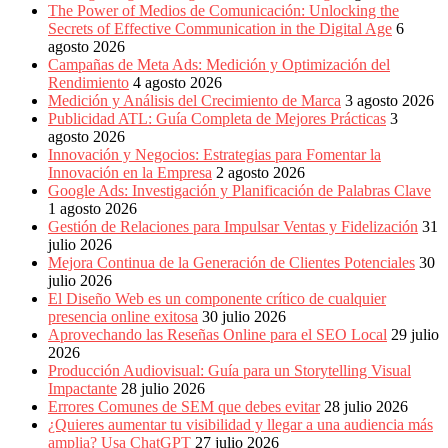
Publicitarias,
The Power of Medios de Comunicación: Unlocking the
Agencias,
Secrets of Effective Communication in the Digital Age
6
Empresas,
agosto 2026
Negocios,
Campañas de Meta Ads: Medición y Optimización del
Tendencias,
Rendimiento
4 agosto 2026
Trendings,
Medición y Análisis del Crecimiento de Marca
3 agosto 2026
Dinero,
Publicidad ATL: Guía Completa de Mejores Prácticas
3
Economía,
agosto 2026
Diseño
Innovación y Negocios: Estrategias para Fomentar la
Web,
Innovación en la Empresa
2 agosto 2026
Móviles,
Google Ads: Investigación y Planificación de Palabras Clave
Estrategias
1 agosto 2026
Digitales,
Gestión de Relaciones para Impulsar Ventas y Fidelización
31
Estrategias
julio 2026
Publicitarias,
Mejora Continua de la Generación de Clientes Potenciales
30
Alianzas,
julio 2026
Clientes,
El Diseño Web es un componente crítico de cualquier
Innovación,
presencia online exitosa
30 julio 2026
Tecnología,
Aprovechando las Reseñas Online para el SEO Local
29 julio
Noticias,
2026
Artículos,
Producción Audiovisual: Guía para un Storytelling Visual
Gente,
Impactante
28 julio 2026
Contenidos
Errores Comunes de SEM que debes evitar
28 julio 2026
de
¿Quieres aumentar tu visibilidad y llegar a una audiencia más
Calidad,
amplia? Usa ChatGPT
27 julio 2026