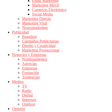
|
Email Marketing
Marketing Móvil
Revistas
Comercio Electrónico
de
Social Media
Publicidad
Marketing Directo
en
Marketing Viral
Colombia
Neuromarketing
Publicidad
|
Branding
Magazine
Campañas Publicitarias
de
Diseño y Creatividad
Publicidad
Marketing Promocional
Negocios y Empresas
y
Nombramientos
Marketing
Agencias
|
Empresas
Noticias
Formación
de
Tendencias
Medios
Actualidad
TV
y
Radio
Mercadeo
Digital
en
Impresos
Outdoor
Colombia
Opinión
|