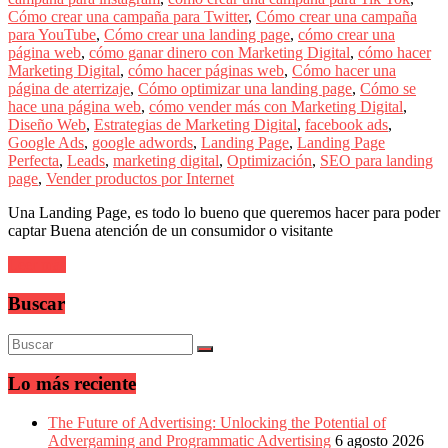
sus
Cómo crear una campaña para Twitter
,
Cómo crear una campaña
filiales
para YouTube
,
Cómo crear una landing page
,
cómo crear una
en
página web
,
cómo ganar dinero con Marketing Digital
,
cómo hacer
América
Marketing Digital
,
cómo hacer páginas web
,
Cómo hacer una
Latina
página de aterrizaje
,
Cómo optimizar una landing page
,
Cómo se
|
hace una página web
,
cómo vender más con Marketing Digital
,
Una
Diseño Web
,
Estrategias de Marketing Digital
,
facebook ads
,
mirada
Google Ads
,
google adwords
,
Landing Page
,
Landing Page
estratégica
Perfecta
,
Leads
,
marketing digital
,
Optimización
,
SEO para landing
y
page
,
Vender productos por Internet
versátil
del
Una Landing Page, es todo lo bueno que queremos hacer para poder
Marketing
captar Buena atención de un consumidor o visitante
en
LATAM
Leer más
|
Bitácora
Buscar
social
de
Mercadeo
Interactivo,
Medios,
Lo más reciente
Publicidad,
Marketing,
The Future of Advertising: Unlocking the Potential of
Campañas
Advergaming and Programmatic Advertising
6 agosto 2026