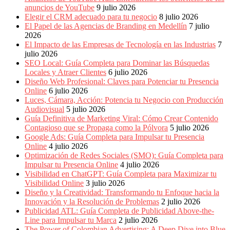
Periódicos
anuncios de YouTube
9 julio 2026
y
Elegir el CRM adecuado para tu negocio
8 julio 2026
Producción
El Papel de las Agencias de Branding en Medellín
7 julio
Gráfica
2026
en
El Impacto de las Empresas de Tecnología en las Industrias
7
Colombia.
julio 2026
SEO Local: Guía Completa para Dominar las Búsquedas
Locales y Atraer Clientes
6 julio 2026
Diseño Web Profesional: Claves para Potenciar tu Presencia
Online
6 julio 2026
Luces, Cámara, Acción: Potencia tu Negocio con Producción
Audiovisual
5 julio 2026
Guía Definitiva de Marketing Viral: Cómo Crear Contenido
Contagioso que se Propaga como la Pólvora
5 julio 2026
Google Ads: Guía Completa para Impulsar tu Presencia
Online
4 julio 2026
Optimización de Redes Sociales (SMO): Guía Completa para
Impulsar tu Presencia Online
4 julio 2026
Visibilidad en ChatGPT: Guía Completa para Maximizar tu
Visibilidad Online
3 julio 2026
Diseño y la Creatividad: Transformando tu Enfoque hacia la
Innovación y la Resolución de Problemas
2 julio 2026
Publicidad ATL: Guía Completa de Publicidad Above-the-
Line para Impulsar tu Marca
2 julio 2026
The Power of Colombian Advertising: A Deep Dive into Blue