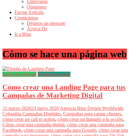
Entrevistas
Revistas
Opiniones
de
Enviar Artículo
Actualidad
Contáctenos
Déjanos un mensaje
en
Acerca De
Colombia
Ir a Blue
Revista
iBlue
Cómo se hace una página web
Marketing
|
Magazine
de
Marketing Digital
Marketing online
Publicidad,
Mercadeo
Cómo crear una Landing Page para tus
y
Medios
Campañas de Marketing Digital
de
la
21 marzo 2020
23 mayo 2020
Agencia Blue Design Worldwide
Agencia
Colombia
Campañas Digitales
,
Campañas para carpar clientes
,
Blue
cómo crear un call to action
,
cómo crear un llamado a la acción
,
Design
Cómo crear una campaña digital
,
cómo crear una campaña para
Colombia
Facebook
,
cómo crear una campaña para Google
,
cómo crear una
y
campaña para instagram
,
cómo crear una campaña para Tik Tok
,