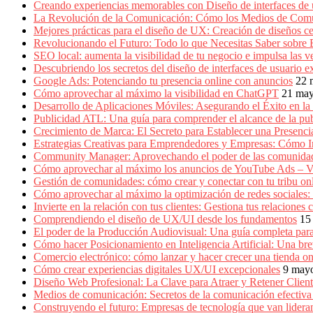
Producción
Creando experiencias memorables con Diseño de interfaces de 
Gráfica
La Revolución de la Comunicación: Cómo los Medios de Com
en
Mejores prácticas para el diseño de UX: Creación de diseños ce
Colombia.
Revolucionando el Futuro: Todo lo que Necesitas Saber sobre
SEO local: aumenta la visibilidad de tu negocio e impulsa las v
Descubriendo los secretos del diseño de interfaces de usuario e
Google Ads: Potenciando tu presencia online con anuncios
22 
Cómo aprovechar al máximo la visibilidad en ChatGPT
21 ma
Desarrollo de Aplicaciones Móviles: Asegurando el Éxito en la 
Publicidad ATL: Una guía para comprender el alcance de la publ
Crecimiento de Marca: El Secreto para Establecer una Presenc
Estrategias Creativas para Emprendedores y Empresas: Cómo 
Community Manager: Aprovechando el poder de las comunidad
Cómo aprovechar al máximo los anuncios de YouTube Ads – V
Gestión de comunidades: cómo crear y conectar con tu tribu on
Cómo aprovechar al máximo la optimización de redes sociales:
Invierte en la relación con tus clientes: Gestiona tus relacion
Comprendiendo el diseño de UX/UI desde los fundamentos
15
El poder de la Producción Audiovisual: Una guía completa para
Cómo hacer Posicionamiento en Inteligencia Artificial: Una b
Comercio electrónico: cómo lanzar y hacer crecer una tienda on
Cómo crear experiencias digitales UX/UI excepcionales
9 may
Diseño Web Profesional: La Clave para Atraer y Retener Cliente
Medios de comunicación: Secretos de la comunicación efectiva e
Construyendo el futuro: Empresas de tecnología que van lidera