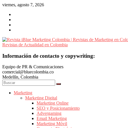
Saltar
viernes, agosto 7, 2026
al
contenido
Revista
Información de contacto y copywriting:
iBlue
Equipo de PR & Comunicaciones
Marketing
comercial@bluecolombia.co
Colombia
Medellín, Colombia
|
Revistas
de
Marketing
Marketing Digital
Marketing
Marketing Online
en
SEO y Posicionamiento
Colombia
Advergaming
|
Email Marketing
Marketing Móvil
Revistas