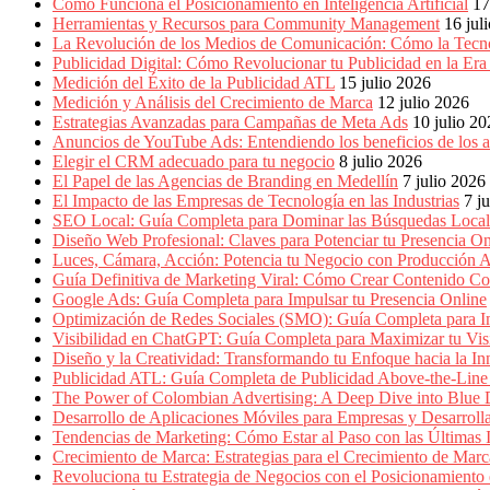
Empresas,
Cómo Funciona el Posicionamiento en Inteligencia Artificial
17
Negocios,
Herramientas y Recursos para Community Management
16 jul
Tendencias,
La Revolución de los Medios de Comunicación: Cómo la Tecn
Trendings,
Publicidad Digital: Cómo Revolucionar tu Publicidad en la Er
Dinero,
Medición del Éxito de la Publicidad ATL
15 julio 2026
Economía,
Medición y Análisis del Crecimiento de Marca
12 julio 2026
Diseño
Estrategias Avanzadas para Campañas de Meta Ads
10 julio 2
Web,
Anuncios de YouTube Ads: Entendiendo los beneficios de los
Móviles,
Elegir el CRM adecuado para tu negocio
8 julio 2026
Estrategias
El Papel de las Agencias de Branding en Medellín
7 julio 2026
Digitales,
El Impacto de las Empresas de Tecnología en las Industrias
7 j
Estrategias
SEO Local: Guía Completa para Dominar las Búsquedas Locale
Publicitarias,
Diseño Web Profesional: Claves para Potenciar tu Presencia On
Alianzas,
Luces, Cámara, Acción: Potencia tu Negocio con Producción A
Clientes,
Guía Definitiva de Marketing Viral: Cómo Crear Contenido Co
Innovación,
Google Ads: Guía Completa para Impulsar tu Presencia Online
Tecnología,
Optimización de Redes Sociales (SMO): Guía Completa para Im
Noticias,
Visibilidad en ChatGPT: Guía Completa para Maximizar tu Visi
Artículos,
Diseño y la Creatividad: Transformando tu Enfoque hacia la I
Gente,
Publicidad ATL: Guía Completa de Publicidad Above-the-Line 
Contenidos
The Power of Colombian Advertising: A Deep Dive into Blu
de
Desarrollo de Aplicaciones Móviles para Empresas y Desarroll
Calidad,
Tendencias de Marketing: Cómo Estar al Paso con las Últimas 
Eventos
Crecimiento de Marca: Estrategias para el Crecimiento de Marc
de
Revoluciona tu Estrategia de Negocios con el Posicionamiento en