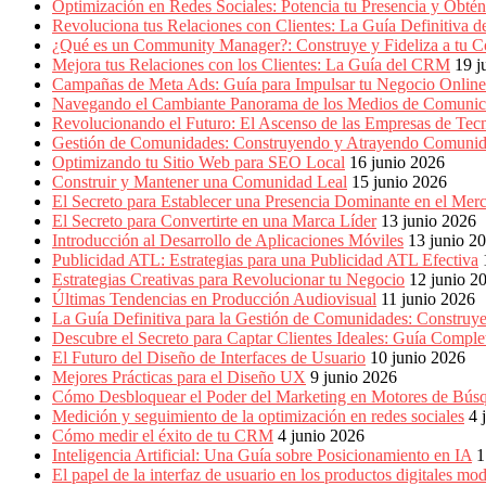
Marketing,
Optimización en Redes Sociales: Potencia tu Presencia y Obté
Mercadotecnia,
Revoluciona tus Relaciones con Clientes: La Guía Definitiva
Eventos
¿Qué es un Community Manager?: Construye y Fideliza a tu C
Publicitarios,
Mejora tus Relaciones con los Clientes: La Guía del CRM
19 j
Colecciónes,
Campañas de Meta Ads: Guía para Impulsar tu Negocio Online
Marcas,
Navegando el Cambiante Panorama de los Medios de Comunic
Insigns,
Revolucionando el Futuro: El Ascenso de las Empresas de Tec
TV,
Gestión de Comunidades: Construyendo y Atrayendo Comuni
Radio,
Optimizando tu Sitio Web para SEO Local
16 junio 2026
Creatividad,
Construir y Mantener una Comunidad Leal
15 junio 2026
SEO,
El Secreto para Establecer una Presencia Dominante en el Mer
SEM,
El Secreto para Convertirte en una Marca Líder
13 junio 2026
Free
Introducción al Desarrollo de Aplicaciones Móviles
13 junio 2
Press,
Publicidad ATL: Estrategias para una Publicidad ATL Efectiva
RRPP,
Estrategias Creativas para Revolucionar tu Negocio
12 junio 2
Spots,
Últimas Tendencias en Producción Audiovisual
11 junio 2026
Comerciales,
La Guía Definitiva para la Gestión de Comunidades: Construy
Periodismo,
Descubre el Secreto para Captar Clientes Ideales: Guía Compl
Revistas,
El Futuro del Diseño de Interfaces de Usuario
10 junio 2026
Magazines
Mejores Prácticas para el Diseño UX
9 junio 2026
,
Cómo Desbloquear el Poder del Marketing en Motores de Bú
ATL,
Medición y seguimiento de la optimización en redes sociales
4 
BTL,
Cómo medir el éxito de tu CRM
4 junio 2026
Periódicos
Inteligencia Artificial: Una Guía sobre Posicionamiento en IA
1
y
El papel de la interfaz de usuario en los productos digitales mo