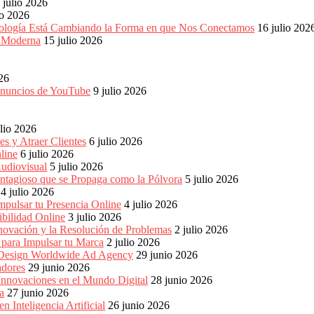
 julio 2026
io 2026
ología Está Cambiando la Forma en que Nos Conectamos
16 julio 202
a Moderna
15 julio 2026
026
 anuncios de YouTube
9 julio 2026
ulio 2026
s y Atraer Clientes
6 julio 2026
line
6 julio 2026
udiovisual
5 julio 2026
ntagioso que se Propaga como la Pólvora
5 julio 2026
4 julio 2026
pulsar tu Presencia Online
4 julio 2026
bilidad Online
3 julio 2026
nnovación y la Resolución de Problemas
2 julio 2026
para Impulsar tu Marca
2 julio 2026
e Design Worldwide Ad Agency
29 junio 2026
adores
29 junio 2026
Innovaciones en el Mundo Digital
28 junio 2026
a
27 junio 2026
 Inteligencia Artificial
26 junio 2026