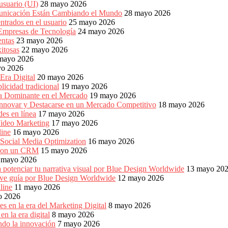
usuario (UI)
28 mayo 2026
unicación Están Cambiando el Mundo
28 mayo 2026
ntrados en el usuario
25 mayo 2026
 Empresas de Tecnología
24 mayo 2026
entas
23 mayo 2026
xitosas
22 mayo 2026
mayo 2026
yo 2026
Era Digital
20 mayo 2026
icidad tradicional
19 mayo 2026
ia Dominante en el Mercado
19 mayo 2026
Innovar y Destacarse en un Mercado Competitivo
18 mayo 2026
es en línea
17 mayo 2026
ideo Marketing
17 mayo 2026
line
16 mayo 2026
 Social Media Optimization
16 mayo 2026
es con un CRM
15 mayo 2026
 mayo 2026
 potenciar tu narrativa visual por Blue Design Worldwide
13 mayo 20
reve guía por Blue Design Worldwide
12 mayo 2026
line
11 mayo 2026
o 2026
s en la era del Marketing Digital
8 mayo 2026
n la era digital
8 mayo 2026
ndo la innovación
7 mayo 2026