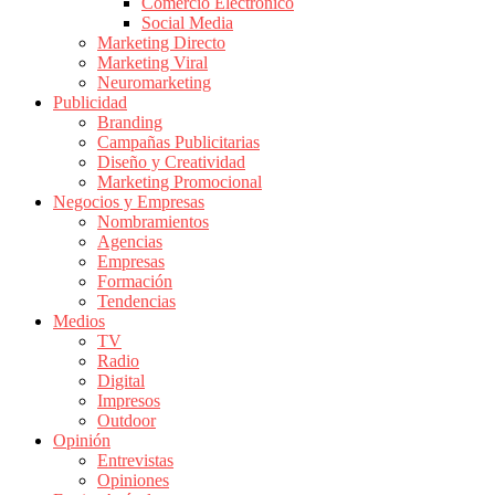
Comercio Electrónico
de
Social Media
Publicidad
Marketing Directo
en
Marketing Viral
Colombia
Neuromarketing
Publicidad
|
Branding
Magazine
Campañas Publicitarias
de
Diseño y Creatividad
Publicidad
Marketing Promocional
Negocios y Empresas
y
Nombramientos
Marketing
Agencias
|
Empresas
Noticias
Formación
de
Tendencias
Medios
Actualidad
TV
y
Radio
Mercadeo
Digital
en
Impresos
Outdoor
Colombia
Opinión
|
Entrevistas
Revistas
Opiniones