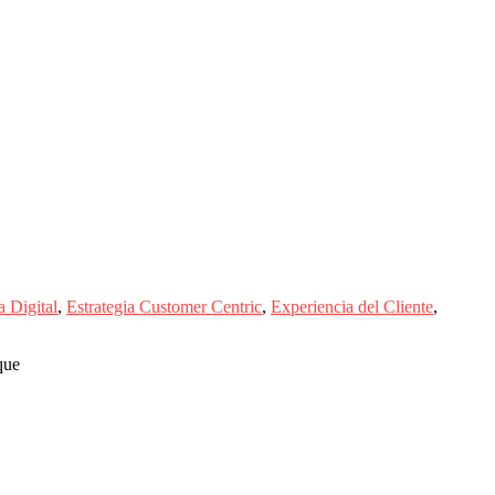
a Digital
,
Estrategia Customer Centric
,
Experiencia del Cliente
,
que