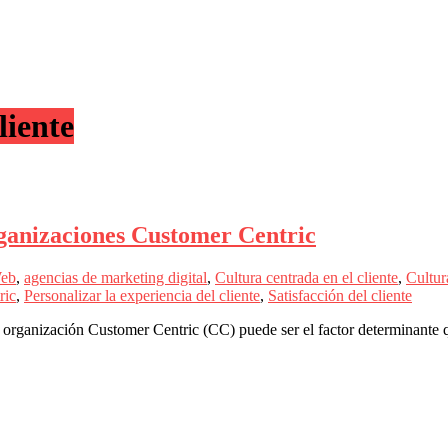
liente
ganizaciones Customer Centric
Web
,
agencias de marketing digital
,
Cultura centrada en el cliente
,
Cultur
ric
,
Personalizar la experiencia del cliente
,
Satisfacción del cliente
a organización Customer Centric (CC) puede ser el factor determinante 