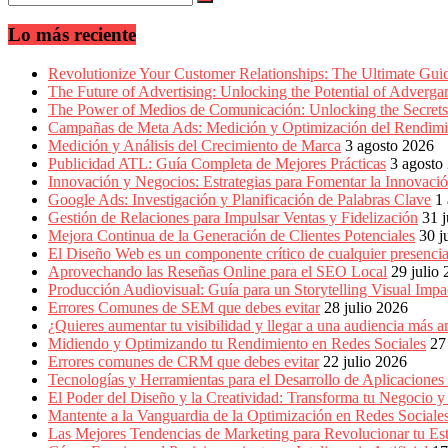
en
América
Lo más reciente
Latina
|
Una
Revolutionize Your Customer Relationships: The Ultimate Gu
mirada
The Future of Advertising: Unlocking the Potential of Adverg
estratégica
The Power of Medios de Comunicación: Unlocking the Secrets 
y
Campañas de Meta Ads: Medición y Optimización del Rendimi
versátil
Medición y Análisis del Crecimiento de Marca
3 agosto 2026
del
Publicidad ATL: Guía Completa de Mejores Prácticas
3 agosto
Marketing
Innovación y Negocios: Estrategias para Fomentar la Innovaci
en
Google Ads: Investigación y Planificación de Palabras Clave
1
LATAM
Gestión de Relaciones para Impulsar Ventas y Fidelización
31 j
|
Mejora Continua de la Generación de Clientes Potenciales
30 j
Bitácora
El Diseño Web es un componente crítico de cualquier presencia
social
Aprovechando las Reseñas Online para el SEO Local
29 julio
de
Producción Audiovisual: Guía para un Storytelling Visual Impa
Mercadeo
Errores Comunes de SEM que debes evitar
28 julio 2026
Interactivo,
¿Quieres aumentar tu visibilidad y llegar a una audiencia má
Medios,
Midiendo y Optimizando tu Rendimiento en Redes Sociales
27
Publicidad,
Errores comunes de CRM que debes evitar
22 julio 2026
Marketing,
Tecnologías y Herramientas para el Desarrollo de Aplicaciones
Campañas
El Poder del Diseño y la Creatividad: Transforma tu Negocio y
Publicitarias,
Mantente a la Vanguardia de la Optimización en Redes Socia
Agencias,
Las Mejores Tendencias de Marketing para Revolucionar tu Est