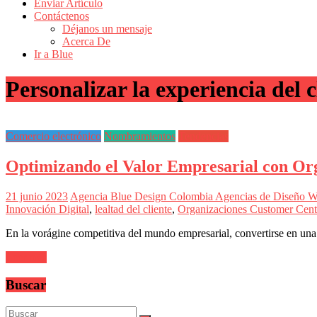
de
Enviar Artículo
Actualidad
Contáctenos
Déjanos un mensaje
en
Acerca De
Colombia
Ir a Blue
Revista
Personalizar la experiencia del c
iBlue
Marketing
|
Magazine
Comercio electrónico
Nombramientos
Tendencias
de
Publicidad,
Optimizando el Valor Empresarial con Or
Mercadeo
y
Medios
21 junio 2023
Agencia Blue Design Colombia
Agencias de Diseño 
de
Innovación Digital
,
lealtad del cliente
,
Organizaciones Customer Cent
la
Agencia
En la vorágine competitiva del mundo empresarial, convertirse en un
Blue
Design
Leer más
Colombia
y
Buscar
sus
filiales