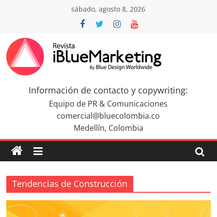
Saltar
sábado, agosto 8, 2026
al
contenido
Revista
iBlue
Información de contacto y copywriting:
Equipo de PR & Comunicaciones
Marketing
comercial@bluecolombia.co
Medellín, Colombia
Colombia
|
Tendencias de Construcción
Revistas