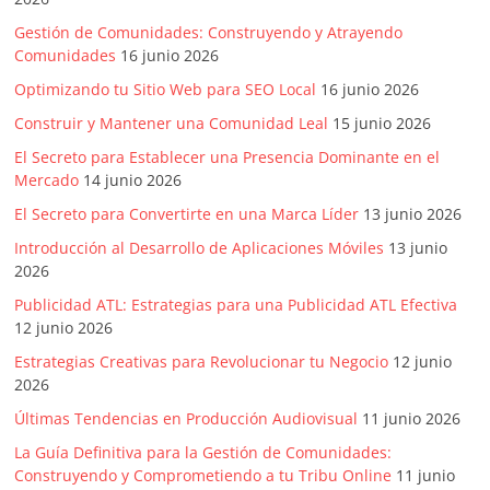
SEM,
Free
Gestión de Comunidades: Construyendo y Atrayendo
Press,
Comunidades
16 junio 2026
RRPP,
Optimizando tu Sitio Web para SEO Local
16 junio 2026
Spots,
Construir y Mantener una Comunidad Leal
15 junio 2026
Comerciales,
Periodismo,
El Secreto para Establecer una Presencia Dominante en el
Mercado
14 junio 2026
Revistas,
Magazines
El Secreto para Convertirte en una Marca Líder
13 junio 2026
,
Introducción al Desarrollo de Aplicaciones Móviles
13 junio
ATL,
2026
BTL,
Publicidad ATL: Estrategias para una Publicidad ATL Efectiva
Periódicos
12 junio 2026
y
Estrategias Creativas para Revolucionar tu Negocio
12 junio
Producción
2026
Gráfica
Últimas Tendencias en Producción Audiovisual
11 junio 2026
en
Colombia.
La Guía Definitiva para la Gestión de Comunidades:
Construyendo y Comprometiendo a tu Tribu Online
11 junio