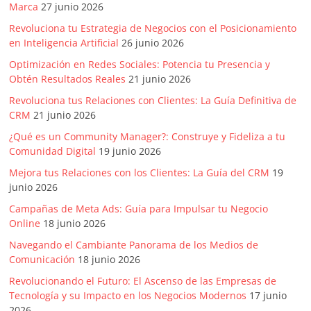
Marca
27 junio 2026
Artículos,
Gente,
Revoluciona tu Estrategia de Negocios con el Posicionamiento
en Inteligencia Artificial
26 junio 2026
Contenidos
de
Optimización en Redes Sociales: Potencia tu Presencia y
Calidad,
Obtén Resultados Reales
21 junio 2026
Eventos
Revoluciona tus Relaciones con Clientes: La Guía Definitiva de
de
CRM
21 junio 2026
Marketing,
¿Qué es un Community Manager?: Construye y Fideliza a tu
Mercadotecnia,
Comunidad Digital
19 junio 2026
Eventos
Mejora tus Relaciones con los Clientes: La Guía del CRM
19
Publicitarios,
junio 2026
Colecciónes,
Campañas de Meta Ads: Guía para Impulsar tu Negocio
Marcas,
Online
18 junio 2026
Insigns,
TV,
Navegando el Cambiante Panorama de los Medios de
Comunicación
18 junio 2026
Radio,
Creatividad,
Revolucionando el Futuro: El Ascenso de las Empresas de
SEO,
Tecnología y su Impacto en los Negocios Modernos
17 junio
2026