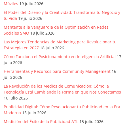
Móviles
19 julio 2026
Publicidad,
Mercadeo
El Poder del Diseño y la Creatividad: Transforma tu Negocio y
y
tu Vida
19 julio 2026
Medios
Mantente a la Vanguardia de la Optimización en Redes
de
Sociales SMO
18 julio 2026
la
Las Mejores Tendencias de Marketing para Revolucionar tu
Agencia
Estrategia en 2027
18 julio 2026
Blue
Cómo Funciona el Posicionamiento en Inteligencia Artificial
17
Design
julio 2026
Colombia
Herramientas y Recursos para Community Management
16
y
julio 2026
sus
filiales
La Revolución de los Medios de Comunicación: Cómo la
Tecnología Está Cambiando la Forma en que Nos Conectamos
en
16 julio 2026
América
Latina
Publicidad Digital: Cómo Revolucionar tu Publicidad en la Era
Moderna
15 julio 2026
|
Una
Medición del Éxito de la Publicidad ATL
15 julio 2026