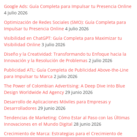
Agencias,
Google Ads: Guía Completa para Impulsar tu Presencia Online
Empresas,
4 julio 2026
Negocios,
Optimización de Redes Sociales (SMO): Guía Completa para
Tendencias,
Impulsar tu Presencia Online
4 julio 2026
Trendings,
Visibilidad en ChatGPT: Guía Completa para Maximizar tu
Dinero,
Visibilidad Online
3 julio 2026
Economía,
Diseño
Diseño y la Creatividad: Transformando tu Enfoque hacia la
Innovación y la Resolución de Problemas
2 julio 2026
Web,
Móviles,
Publicidad ATL: Guía Completa de Publicidad Above-the-Line
Estrategias
para Impulsar tu Marca
2 julio 2026
Digitales,
The Power of Colombian Advertising: A Deep Dive into Blue
Estrategias
Design Worldwide Ad Agency
29 junio 2026
Publicitarias,
Desarrollo de Aplicaciones Móviles para Empresas y
Alianzas,
Desarrolladores
29 junio 2026
Clientes,
Tendencias de Marketing: Cómo Estar al Paso con las Últimas
Innovación,
Innovaciones en el Mundo Digital
28 junio 2026
Tecnología,
Crecimiento de Marca: Estrategias para el Crecimiento de
Noticias,