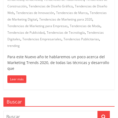
en
,
,
Construcción
Tendencias de Diseño Gráfico
Tendencias de Diseño
,
,
,
Web
Tendencias de Innovación
Tendencias de Marca
Tendencias
Colombia
,
,
de Marketing Digital
Tendencias de Marketing para 2020
,
,
Tendencias de Marketing para Empresas
Tendencias de Moda
|
,
,
Tendencias de Publicidad
Tendencias de Tecnología
Tendencias
,
,
,
Digitales
Tendencias Empresariales
Tendencias Publicitarias
Magazine
trending
Para este Nuevo año te hablaremos un poco acerca del
de
Marketing Trends 2020, de todas las técnicas y desarrollo
que
Publicidad
Leer más
y
Buscar
Marketing