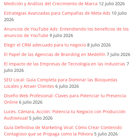
mirada
Medición y Análisis del Crecimiento de Marca
12 julio 2026
estratégica
Estrategias Avanzadas para Campañas de Meta Ads
10 julio
y
2026
versátil
Anuncios de YouTube Ads: Entendiendo los beneficios de los
del
anuncios de YouTube
9 julio 2026
Marketing
en
Elegir el CRM adecuado para tu negocio
8 julio 2026
LATAM
El Papel de las Agencias de Branding en Medellín
7 julio 2026
|
El Impacto de las Empresas de Tecnología en las Industrias
7
Bitácora
julio 2026
social
SEO Local: Guía Completa para Dominar las Búsquedas
de
Locales y Atraer Clientes
6 julio 2026
Mercadeo
Interactivo,
Diseño Web Profesional: Claves para Potenciar tu Presencia
Online
6 julio 2026
Medios,
Publicidad,
Luces, Cámara, Acción: Potencia tu Negocio con Producción
Marketing,
Audiovisual
5 julio 2026
Campañas
Guía Definitiva de Marketing Viral: Cómo Crear Contenido
Publicitarias,
Contagioso que se Propaga como la Pólvora
5 julio 2026