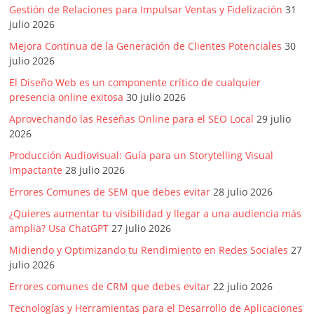
|
Gestión de Relaciones para Impulsar Ventas y Fidelización
31
julio 2026
Revistas
Mejora Continua de la Generación de Clientes Potenciales
30
julio 2026
de
El Diseño Web es un componente crítico de cualquier
presencia online exitosa
30 julio 2026
Actualidad
Aprovechando las Reseñas Online para el SEO Local
29 julio
2026
en
Producción Audiovisual: Guía para un Storytelling Visual
Impactante
28 julio 2026
Colombia
Errores Comunes de SEM que debes evitar
28 julio 2026
¿Quieres aumentar tu visibilidad y llegar a una audiencia más
Revista
amplia? Usa ChatGPT
27 julio 2026
iBlue
Midiendo y Optimizando tu Rendimiento en Redes Sociales
27
Marketing
julio 2026
|
Errores comunes de CRM que debes evitar
22 julio 2026
Magazine
de
Tecnologías y Herramientas para el Desarrollo de Aplicaciones