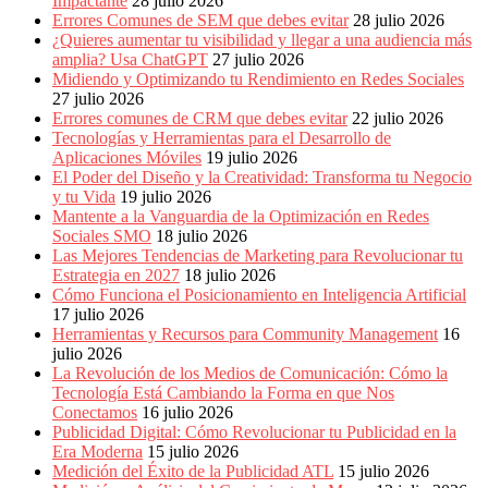
Impactante
28 julio 2026
Errores Comunes de SEM que debes evitar
28 julio 2026
¿Quieres aumentar tu visibilidad y llegar a una audiencia más
amplia? Usa ChatGPT
27 julio 2026
Midiendo y Optimizando tu Rendimiento en Redes Sociales
27 julio 2026
Errores comunes de CRM que debes evitar
22 julio 2026
Tecnologías y Herramientas para el Desarrollo de
Aplicaciones Móviles
19 julio 2026
El Poder del Diseño y la Creatividad: Transforma tu Negocio
y tu Vida
19 julio 2026
Mantente a la Vanguardia de la Optimización en Redes
Sociales SMO
18 julio 2026
Las Mejores Tendencias de Marketing para Revolucionar tu
Estrategia en 2027
18 julio 2026
Cómo Funciona el Posicionamiento en Inteligencia Artificial
17 julio 2026
Herramientas y Recursos para Community Management
16
julio 2026
La Revolución de los Medios de Comunicación: Cómo la
Tecnología Está Cambiando la Forma en que Nos
Conectamos
16 julio 2026
Publicidad Digital: Cómo Revolucionar tu Publicidad en la
Era Moderna
15 julio 2026
Medición del Éxito de la Publicidad ATL
15 julio 2026