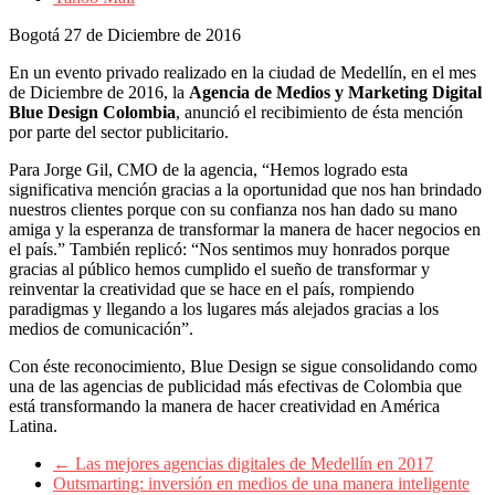
sus
filiales
Bogotá 27 de Diciembre de 2016
en
América
En un evento privado realizado en la ciudad de Medellín, en el mes
Latina
de Diciembre de 2016, la
Agencia de Medios y Marketing Digital
|
Blue Design Colombia
, anunció el recibimiento de ésta mención
Una
por parte del sector publicitario.
mirada
estratégica
Para Jorge Gil, CMO de la agencia, “Hemos logrado esta
y
significativa mención gracias a la oportunidad que nos han brindado
versátil
nuestros clientes porque con su confianza nos han dado su mano
del
amiga y la esperanza de transformar la manera de hacer negocios en
Marketing
el país.” También replicó: “Nos sentimos muy honrados porque
en
gracias al público hemos cumplido el sueño de transformar y
LATAM
reinventar la creatividad que se hace en el país, rompiendo
|
paradigmas y llegando a los lugares más alejados gracias a los
Bitácora
medios de comunicación”.
social
de
Con éste reconocimiento, Blue Design se sigue consolidando como
Mercadeo
una de las agencias de publicidad más efectivas de Colombia que
Interactivo,
está transformando la manera de hacer creatividad en América
Medios,
Latina.
Publicidad,
Marketing,
←
Las mejores agencias digitales de Medellín en 2017
Campañas
Outsmarting: inversión en medios de una manera inteligente