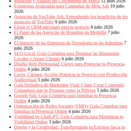
Medición y Análisis del Crecimiento de Marca
12 julio 2026
Estrategias Avanzadas para Campañas de Meta Ads
10 julio
2026
Anuncios de YouTube Ads: Entendiendo los beneficios de los
anuncios de YouTube
9 julio 2026
Elegir el CRM adecuado para tu negocio
8 julio 2026
El Papel de las Agencias de Branding en Medellín
7 julio
2026
El Impacto de las Empresas de Tecnología en las Industrias
7
julio 2026
SEO Local: Guía Completa para Dominar las Búsquedas
Locales y Atraer Clientes
6 julio 2026
Diseño Web Profesional: Claves para Potenciar tu Presencia
Online
6 julio 2026
Luces, Cámara, Acción: Potencia tu Negocio con Producción
Audiovisual
5 julio 2026
Guía Definitiva de Marketing Viral: Cómo Crear Contenido
Contagioso que se Propaga como la Pólvora
5 julio 2026
Google Ads: Guía Completa para Impulsar tu Presencia
Online
4 julio 2026
Optimización de Redes Sociales (SMO): Guía Completa para
Impulsar tu Presencia Online
4 julio 2026
Visibilidad en ChatGPT: Guía Completa para Maximizar tu
Visibilidad Online
3 julio 2026
Diseño y la Creatividad: Transformando tu Enfoque hacia la