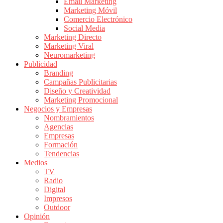
|
Email Marketing
Marketing Móvil
Revistas
Comercio Electrónico
de
Social Media
Publicidad
Marketing Directo
en
Marketing Viral
Colombia
Neuromarketing
Publicidad
|
Branding
Magazine
Campañas Publicitarias
de
Diseño y Creatividad
Publicidad
Marketing Promocional
Negocios y Empresas
y
Nombramientos
Marketing
Agencias
|
Empresas
Noticias
Formación
de
Tendencias
Medios
Actualidad
TV
y
Radio
Mercadeo
Digital
en
Impresos
Outdoor
Colombia
Opinión
|