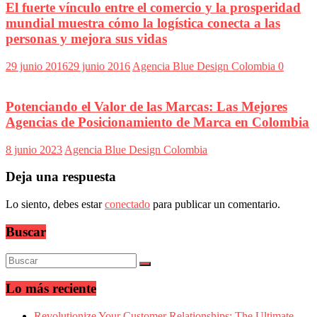
Eventos
El fuerte vínculo entre el comercio y la prosperidad
de
mundial muestra cómo la logística conecta a las
Marketing,
personas y mejora sus vidas
Mercadotecnia,
Eventos
29 junio 2016
29 junio 2016
Agencia Blue Design Colombia
0
Publicitarios,
Colecciónes,
Marcas,
Potenciando el Valor de las Marcas: Las Mejores
Insigns,
TV,
Agencias de Posicionamiento de Marca en Colombia
Radio,
Creatividad,
8 junio 2023
Agencia Blue Design Colombia
SEO,
SEM,
Deja una respuesta
Free
Press,
Lo siento, debes estar
conectado
para publicar un comentario.
RRPP,
Spots,
Buscar
Comerciales,
Periodismo,
Revistas,
Magazines
,
Lo más reciente
ATL,
BTL,
Revolutionize Your Customer Relationships: The Ultimate