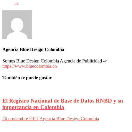
Publicitarias,
→
Agencias,
Empresas,
Negocios,
Tendencias,
Trendings,
Dinero,
Economía,
Diseño
Web,
Agencia Blue Design Colombia
Móviles,
Estrategias
Somos Blue Design Colombia Agencia de Publicidad ->
Digitales,
https://www.bluecolombia.co
Estrategias
Publicitarias,
También te puede gustar
Alianzas,
Clientes,
Innovación,
Tecnología,
El Registro Nacional de Base de Datos RNBD y su
Noticias,
importancia en Colombia
Artículos,
Gente,
Contenidos
26 noviembre 2017
Agencia Blue Design Colombia
de
Calidad,