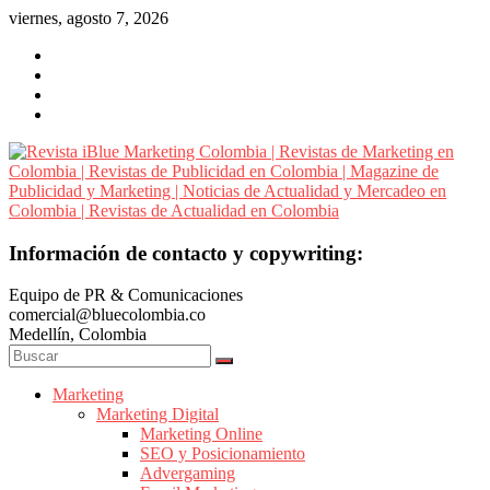
Saltar
viernes, agosto 7, 2026
al
contenido
Revista
Información de contacto y copywriting:
iBlue
Equipo de PR & Comunicaciones
Marketing
comercial@bluecolombia.co
Colombia
Medellín, Colombia
|
Revistas
de
Marketing
Marketing Digital
Marketing
Marketing Online
en
SEO y Posicionamiento
Colombia
Advergaming