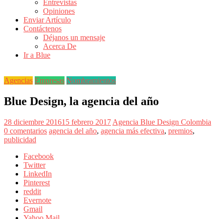
Entrevistas
Revistas
Opiniones
de
Enviar Artículo
Actualidad
Contáctenos
Déjanos un mensaje
en
Acerca De
Colombia
Ir a Blue
Revista
iBlue
Agencias
Empresas
Nombramientos
Marketing
|
Blue Design, la agencia del año
Magazine
de
28 diciembre 2016
15 febrero 2017
Agencia Blue Design Colombia
Publicidad,
0 comentarios
agencia del año
,
agencia más efectiva
,
premios
,
Mercadeo
publicidad
y
Medios
Facebook
de
Twitter
la
LinkedIn
Agencia
Pinterest
Blue
reddit
Design
Evernote
Colombia
Gmail
y
Yahoo Mail