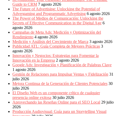
Periódicos
Guide to CRM
7 agosto 2026
y
The Future of Advertising: Unlocking the Potential of
Producción
Advergaming and Programmatic Advertising
6 agosto 2026
Gráfica
The Power of Medios de Comunicación: Unlocking the
en
Secrets of Effective Communication in the Digital Age
6
Colombia.
agosto 2026
Campañas de Meta Ads: Medición y Optimización del
Rendimiento
4 agosto 2026
Medición y Análisis del Crecimiento de Marca
3 agosto 2026
Publicidad ATL: Guía Completa de Mejores Prácticas
3
agosto 2026
Innovación y Negocios: Estrategias para Fomentar la
Innovación en la Empresa
2 agosto 2026
Google Ads: Investigación y Planificación de Palabras Clave
1 agosto 2026
Gestión de Relaciones para Impulsar Ventas y Fidelización
31
julio 2026
Mejora Continua de la Generación de Clientes Potenciales
30
julio 2026
El Diseño Web es un componente crítico de cualquier
presencia online exitosa
30 julio 2026
Aprovechando las Reseñas Online para el SEO Local
29 julio
2026
Producción Audiovisual: Guía para un Storytelling Visual