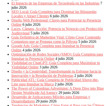
El Impacto de las Empresas de Tecnología en las Industrias
7
julio 2026
SEO Local: Guía Completa para Dominar las Búsquedas
Locales y Atraer Clientes
6 julio 2026
Diseño Web Profesional: Claves para Potenciar tu Presencia
Online
6 julio 2026
Luces, Cámara, Acción: Potencia tu Negocio con Producción
Audiovisual
5 julio 2026
Guía Definitiva de Marketing Viral: Cómo Crear Contenido
Contagioso que se Propaga como la Pólvora
5 julio 2026
Google Ads: Guía Completa para Impulsar tu Presencia
Online
4 julio 2026
Optimización de Redes Sociales (SMO): Guía Completa para
Impulsar tu Presencia Online
4 julio 2026
Visibilidad en ChatGPT: Guía Completa para Maximizar tu
Visibilidad Online
3 julio 2026
Diseño y la Creatividad: Transformando tu Enfoque hacia la
Innovación y la Resolución de Problemas
2 julio 2026
Publicidad ATL: Guía Completa de Publicidad Above-the-
Line para Impulsar tu Marca
2 julio 2026
The Power of Colombian Advertising: A Deep Dive into Blue
Design Worldwide Ad Agency
29 junio 2026
Desarrollo de Aplicaciones Móviles para Empresas y
Desarrolladores
29 junio 2026
Tendencias de Marketing: Cómo Estar al Paso con las Últimas