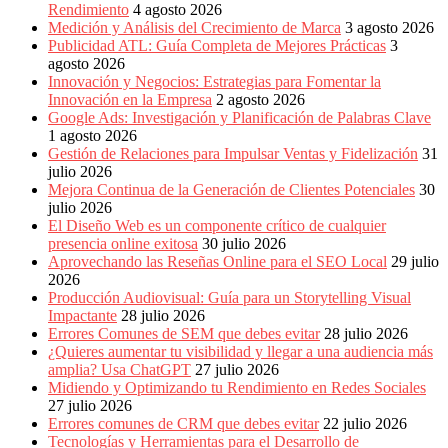
Rendimiento
4 agosto 2026
Medición y Análisis del Crecimiento de Marca
3 agosto 2026
Publicidad ATL: Guía Completa de Mejores Prácticas
3
agosto 2026
Innovación y Negocios: Estrategias para Fomentar la
Innovación en la Empresa
2 agosto 2026
Google Ads: Investigación y Planificación de Palabras Clave
1 agosto 2026
Gestión de Relaciones para Impulsar Ventas y Fidelización
31
julio 2026
Mejora Continua de la Generación de Clientes Potenciales
30
julio 2026
El Diseño Web es un componente crítico de cualquier
presencia online exitosa
30 julio 2026
Aprovechando las Reseñas Online para el SEO Local
29 julio
2026
Producción Audiovisual: Guía para un Storytelling Visual
Impactante
28 julio 2026
Errores Comunes de SEM que debes evitar
28 julio 2026
¿Quieres aumentar tu visibilidad y llegar a una audiencia más
amplia? Usa ChatGPT
27 julio 2026
Midiendo y Optimizando tu Rendimiento en Redes Sociales
27 julio 2026
Errores comunes de CRM que debes evitar
22 julio 2026
Tecnologías y Herramientas para el Desarrollo de