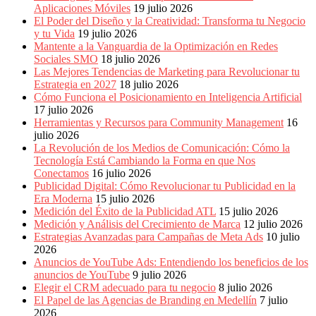
Aplicaciones Móviles
19 julio 2026
El Poder del Diseño y la Creatividad: Transforma tu Negocio
y tu Vida
19 julio 2026
Mantente a la Vanguardia de la Optimización en Redes
Sociales SMO
18 julio 2026
Las Mejores Tendencias de Marketing para Revolucionar tu
Estrategia en 2027
18 julio 2026
Cómo Funciona el Posicionamiento en Inteligencia Artificial
17 julio 2026
Herramientas y Recursos para Community Management
16
julio 2026
La Revolución de los Medios de Comunicación: Cómo la
Tecnología Está Cambiando la Forma en que Nos
Conectamos
16 julio 2026
Publicidad Digital: Cómo Revolucionar tu Publicidad en la
Era Moderna
15 julio 2026
Medición del Éxito de la Publicidad ATL
15 julio 2026
Medición y Análisis del Crecimiento de Marca
12 julio 2026
Estrategias Avanzadas para Campañas de Meta Ads
10 julio
2026
Anuncios de YouTube Ads: Entendiendo los beneficios de los
anuncios de YouTube
9 julio 2026
Elegir el CRM adecuado para tu negocio
8 julio 2026
El Papel de las Agencias de Branding en Medellín
7 julio
2026