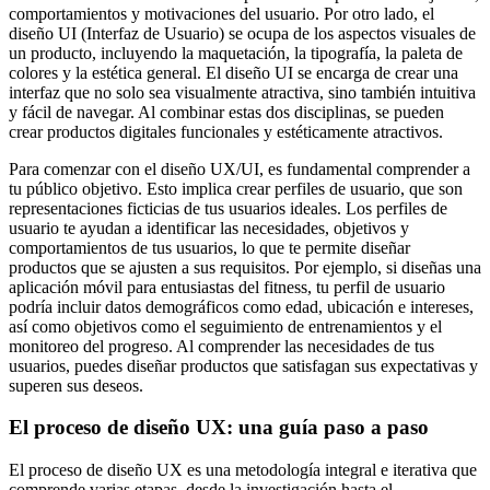
Publicitarias,
comportamientos y motivaciones del usuario. Por otro lado, el
Agencias,
diseño UI (Interfaz de Usuario) se ocupa de los aspectos visuales de
Empresas,
un producto, incluyendo la maquetación, la tipografía, la paleta de
Negocios,
colores y la estética general. El diseño UI se encarga de crear una
Tendencias,
interfaz que no solo sea visualmente atractiva, sino también intuitiva
Trendings,
y fácil de navegar. Al combinar estas dos disciplinas, se pueden
Dinero,
crear productos digitales funcionales y estéticamente atractivos.
Economía,
Diseño
Para comenzar con el diseño UX/UI, es fundamental comprender a
Web,
tu público objetivo. Esto implica crear perfiles de usuario, que son
Móviles,
representaciones ficticias de tus usuarios ideales. Los perfiles de
Estrategias
usuario te ayudan a identificar las necesidades, objetivos y
Digitales,
comportamientos de tus usuarios, lo que te permite diseñar
Estrategias
productos que se ajusten a sus requisitos. Por ejemplo, si diseñas una
Publicitarias,
aplicación móvil para entusiastas del fitness, tu perfil de usuario
Alianzas,
podría incluir datos demográficos como edad, ubicación e intereses,
Clientes,
así como objetivos como el seguimiento de entrenamientos y el
Innovación,
monitoreo del progreso. Al comprender las necesidades de tus
Tecnología,
usuarios, puedes diseñar productos que satisfagan sus expectativas y
Noticias,
superen sus deseos.
Artículos,
Gente,
El proceso de diseño UX: una guía paso a paso
Contenidos
de
El proceso de diseño UX es una metodología integral e iterativa que
Calidad,
comprende varias etapas, desde la investigación hasta el