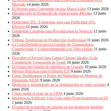
Mercado
14 junio 2026
El Secreto para Convertirte en una Marca Líder
13 junio 2026
Introducción al Desarrollo de Aplicaciones Móviles
13 junio
2026
Publicidad ATL: Estrategias para una Publicidad ATL
Efectiva
12 junio 2026
Estrategias Creativas para Revolucionar tu Negocio
12 junio
2026
Últimas Tendencias en Producción Audiovisual
11 junio 2026
La Guía Definitiva para la Gestión de Comunidades:
Construyendo y Comprometiendo a tu Tribu Online
11 junio
2026
Descubre el Secreto para Captar Clientes Ideales: Guía
Completa de Generación de Leads
10 junio 2026
El Futuro del Diseño de Interfaces de Usuario
10 junio 2026
Mejores Prácticas para el Diseño UX
9 junio 2026
Cómo Desbloquear el Poder del Marketing en Motores de
Búsqueda (SEM)
9 junio 2026
Medición y seguimiento de la optimización en redes sociales
4
junio 2026
Cómo medir el éxito de tu CRM
4 junio 2026
Inteligencia Artificial: Una Guía sobre Posicionamiento en IA
1 junio 2026
El papel de la interfaz de usuario en los productos digitales