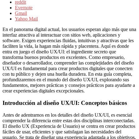
sus
reddit
filiales
Evernote
en
Gmail
América
Yahoo Mail
Latina
|
En el panorama digital actual, los usuarios esperan algo más que una
Una
interfaz atractiva al interactuar con sitios web, aplicaciones y
mirada
software. Exigen experiencias fluidas, intuitivas y atractivas que les
estratégica
faciliten la vida, la hagan más rápida y placentera. Aquí es donde
y
entra en juego el diseño UX/UI: el ingrediente secreto que
versátil
transforma buenos productos en excelentes. Como empresario,
del
diseñador o desarrollador, comprender las complejidades del diseño
Marketing
UX/UI es fundamental para crear productos digitales que conecten
en
con tu público y dejen una huella duradera. En esta guía completa,
LATAM
profundizaremos en el mundo del diseño UX/UI, explorando sus
|
fundamentos, mejores prácticas y consejos prácticos para ayudarte a
Bitácora
crear experiencias digitales excepcionales.
social
de
Introducción al diseño UX/UI: Conceptos básicos
Mercadeo
Interactivo,
Antes de adentrarnos en los detalles del diseño UX/UI, es esencial
Medios,
comprender la diferencia entre estas dos disciplinas interconectadas.
Publicidad,
El diseño UX (Experiencia de Usuario) se centra en crear productos
Marketing,
fáciles de usar, eficientes y que satisfagan las necesidades del
Campañas
usuario. Se trata de diseñar una experiencia adaptada a los objetivos,