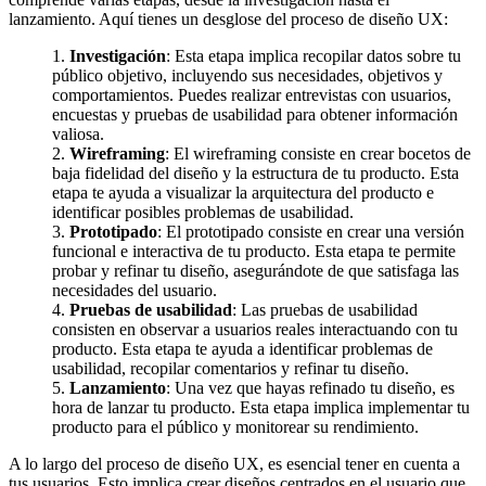
Eventos
lanzamiento. Aquí tienes un desglose del proceso de diseño UX:
de
Marketing,
1.
Investigación
: Esta etapa implica recopilar datos sobre tu
Mercadotecnia,
público objetivo, incluyendo sus necesidades, objetivos y
Eventos
comportamientos. Puedes realizar entrevistas con usuarios,
Publicitarios,
encuestas y pruebas de usabilidad para obtener información
Colecciónes,
valiosa.
Marcas,
2.
Wireframing
: El wireframing consiste en crear bocetos de
Insigns,
baja fidelidad del diseño y la estructura de tu producto. Esta
TV,
etapa te ayuda a visualizar la arquitectura del producto e
Radio,
identificar posibles problemas de usabilidad.
Creatividad,
3.
Prototipado
: El prototipado consiste en crear una versión
SEO,
funcional e interactiva de tu producto. Esta etapa te permite
SEM,
probar y refinar tu diseño, asegurándote de que satisfaga las
Free
necesidades del usuario.
Press,
4.
Pruebas de usabilidad
: Las pruebas de usabilidad
RRPP,
consisten en observar a usuarios reales interactuando con tu
Spots,
producto. Esta etapa te ayuda a identificar problemas de
Comerciales,
usabilidad, recopilar comentarios y refinar tu diseño.
Periodismo,
5.
Lanzamiento
: Una vez que hayas refinado tu diseño, es
Revistas,
hora de lanzar tu producto. Esta etapa implica implementar tu
Magazines
producto para el público y monitorear su rendimiento.
,
ATL,
A lo largo del proceso de diseño UX, es esencial tener en cuenta a
BTL,
tus usuarios. Esto implica crear diseños centrados en el usuario que