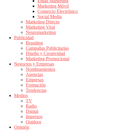
|
Email Marketing
Marketing Móvil
Revistas
Comercio Electrónico
de
Social Media
Publicidad
Marketing Directo
en
Marketing Viral
Colombia
Neuromarketing
Publicidad
|
Branding
Magazine
Campañas Publicitarias
de
Diseño y Creatividad
Publicidad
Marketing Promocional
Negocios y Empresas
y
Nombramientos
Marketing
Agencias
|
Empresas
Noticias
Formación
de
Tendencias
Medios
Actualidad
TV
y
Radio
Mercadeo
Digital
en
Impresos
Outdoor
Colombia
Opinión
|