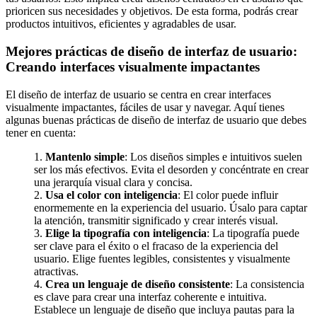
Periódicos
prioricen sus necesidades y objetivos. De esta forma, podrás crear
y
productos intuitivos, eficientes y agradables de usar.
Producción
Gráfica
Mejores prácticas de diseño de interfaz de usuario:
en
Creando interfaces visualmente impactantes
Colombia.
El diseño de interfaz de usuario se centra en crear interfaces
visualmente impactantes, fáciles de usar y navegar. Aquí tienes
algunas buenas prácticas de diseño de interfaz de usuario que debes
tener en cuenta:
1.
Mantenlo simple
: Los diseños simples e intuitivos suelen
ser los más efectivos. Evita el desorden y concéntrate en crear
una jerarquía visual clara y concisa.
2.
Usa el color con inteligencia
: El color puede influir
enormemente en la experiencia del usuario. Úsalo para captar
la atención, transmitir significado y crear interés visual.
3.
Elige la tipografía con inteligencia
: La tipografía puede
ser clave para el éxito o el fracaso de la experiencia del
usuario. Elige fuentes legibles, consistentes y visualmente
atractivas.
4.
Crea un lenguaje de diseño consistente
: La consistencia
es clave para crear una interfaz coherente e intuitiva.
Establece un lenguaje de diseño que incluya pautas para la