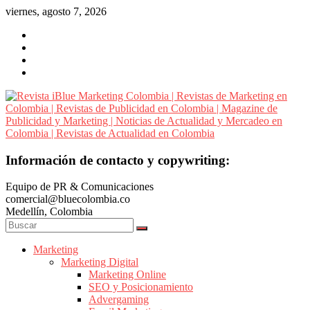
Saltar
viernes, agosto 7, 2026
al
contenido
Revista
Información de contacto y copywriting:
iBlue
Equipo de PR & Comunicaciones
Marketing
comercial@bluecolombia.co
Colombia
Medellín, Colombia
|
Revistas
de
Marketing
Marketing Digital
Marketing
Marketing Online
en
SEO y Posicionamiento
Colombia
Advergaming