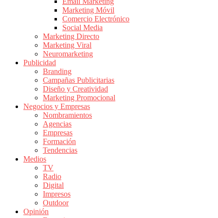
|
Email Marketing
Marketing Móvil
Revistas
Comercio Electrónico
de
Social Media
Publicidad
Marketing Directo
en
Marketing Viral
Colombia
Neuromarketing
Publicidad
|
Branding
Magazine
Campañas Publicitarias
de
Diseño y Creatividad
Publicidad
Marketing Promocional
Negocios y Empresas
y
Nombramientos
Marketing
Agencias
|
Empresas
Noticias
Formación
de
Tendencias
Medios
Actualidad
TV
y
Radio
Mercadeo
Digital
en
Impresos
Outdoor
Colombia
Opinión
|