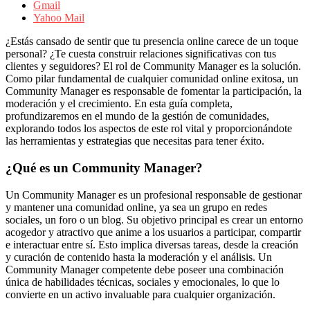
Publicitarias,
Gmail
Agencias,
Yahoo Mail
Empresas,
Negocios,
¿Estás cansado de sentir que tu presencia online carece de un toque
Tendencias,
personal? ¿Te cuesta construir relaciones significativas con tus
Trendings,
clientes y seguidores? El rol de Community Manager es la solución.
Dinero,
Como pilar fundamental de cualquier comunidad online exitosa, un
Economía,
Community Manager es responsable de fomentar la participación, la
Diseño
moderación y el crecimiento. En esta guía completa,
Web,
profundizaremos en el mundo de la gestión de comunidades,
Móviles,
explorando todos los aspectos de este rol vital y proporcionándote
Estrategias
las herramientas y estrategias que necesitas para tener éxito.
Digitales,
Estrategias
¿Qué es un Community Manager?
Publicitarias,
Alianzas,
Un Community Manager es un profesional responsable de gestionar
Clientes,
y mantener una comunidad online, ya sea un grupo en redes
Innovación,
sociales, un foro o un blog. Su objetivo principal es crear un entorno
Tecnología,
acogedor y atractivo que anime a los usuarios a participar, compartir
Noticias,
e interactuar entre sí. Esto implica diversas tareas, desde la creación
Artículos,
y curación de contenido hasta la moderación y el análisis. Un
Gente,
Community Manager competente debe poseer una combinación
Contenidos
única de habilidades técnicas, sociales y emocionales, lo que lo
de
convierte en un activo invaluable para cualquier organización.
Calidad,