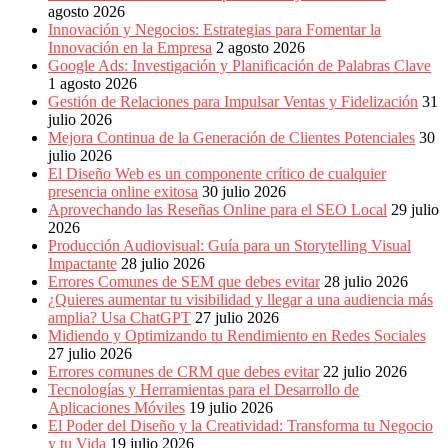
agosto 2026
Innovación y Negocios: Estrategias para Fomentar la
Innovación en la Empresa
2 agosto 2026
Google Ads: Investigación y Planificación de Palabras Clave
1 agosto 2026
Gestión de Relaciones para Impulsar Ventas y Fidelización
31
julio 2026
Mejora Continua de la Generación de Clientes Potenciales
30
julio 2026
El Diseño Web es un componente crítico de cualquier
presencia online exitosa
30 julio 2026
Aprovechando las Reseñas Online para el SEO Local
29 julio
2026
Producción Audiovisual: Guía para un Storytelling Visual
Impactante
28 julio 2026
Errores Comunes de SEM que debes evitar
28 julio 2026
¿Quieres aumentar tu visibilidad y llegar a una audiencia más
amplia? Usa ChatGPT
27 julio 2026
Midiendo y Optimizando tu Rendimiento en Redes Sociales
27 julio 2026
Errores comunes de CRM que debes evitar
22 julio 2026
Tecnologías y Herramientas para el Desarrollo de
Aplicaciones Móviles
19 julio 2026
El Poder del Diseño y la Creatividad: Transforma tu Negocio
y tu Vida
19 julio 2026