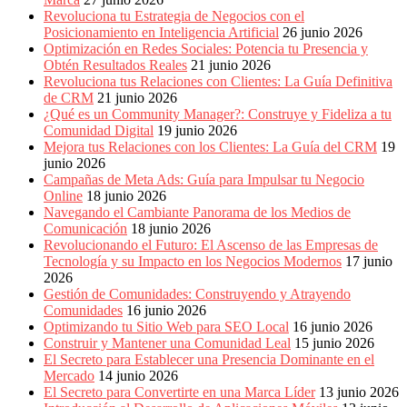
Revoluciona tu Estrategia de Negocios con el
Posicionamiento en Inteligencia Artificial
26 junio 2026
Optimización en Redes Sociales: Potencia tu Presencia y
Obtén Resultados Reales
21 junio 2026
Revoluciona tus Relaciones con Clientes: La Guía Definitiva
de CRM
21 junio 2026
¿Qué es un Community Manager?: Construye y Fideliza a tu
Comunidad Digital
19 junio 2026
Mejora tus Relaciones con los Clientes: La Guía del CRM
19
junio 2026
Campañas de Meta Ads: Guía para Impulsar tu Negocio
Online
18 junio 2026
Navegando el Cambiante Panorama de los Medios de
Comunicación
18 junio 2026
Revolucionando el Futuro: El Ascenso de las Empresas de
Tecnología y su Impacto en los Negocios Modernos
17 junio
2026
Gestión de Comunidades: Construyendo y Atrayendo
Comunidades
16 junio 2026
Optimizando tu Sitio Web para SEO Local
16 junio 2026
Construir y Mantener una Comunidad Leal
15 junio 2026
El Secreto para Establecer una Presencia Dominante en el
Mercado
14 junio 2026
El Secreto para Convertirte en una Marca Líder
13 junio 2026