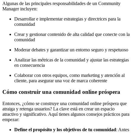
Eventos
Algunas de las principales responsabilidades de un Community
de
Manager incluyen:
Marketing,
Mercadotecnia,
Desarrollar e implementar estrategias y directrices para la
Eventos
comunidad
Publicitarios,
Colecciónes,
Crear y gestionar contenido de alta calidad que conecte con la
Marcas,
comunidad
Insigns,
TV,
Moderar debates y garantizar un entorno seguro y respetuoso
Radio,
Analizar las métricas de la comunidad y ajustar las estrategias
Creatividad,
en consecuencia
SEO,
SEM,
Colaborar con otros equipos, como marketing y atención al
Free
cliente, para asegurar una voz de marca coherente
Press,
RRPP,
Cómo construir una comunidad online próspera
Spots,
Comerciales,
Periodismo,
Entonces, ¿cómo se construye una comunidad online próspera que
Revistas,
atraiga y retenga usuarios? La clave está en crear un espacio
Magazines
atractivo y significativo. Aquí tienes algunos consejos prácticos para
,
empezar:
ATL,
Define el propósito y los objetivos de tu comunidad
: Antes
BTL,