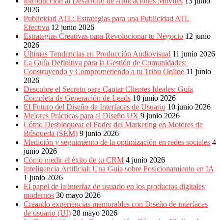
Introducción al Desarrollo de Aplicaciones Móviles
13 junio
2026
Publicidad ATL: Estrategias para una Publicidad ATL
Efectiva
12 junio 2026
Estrategias Creativas para Revolucionar tu Negocio
12 junio
2026
Últimas Tendencias en Producción Audiovisual
11 junio 2026
La Guía Definitiva para la Gestión de Comunidades:
Construyendo y Comprometiendo a tu Tribu Online
11 junio
2026
Descubre el Secreto para Captar Clientes Ideales: Guía
Completa de Generación de Leads
10 junio 2026
El Futuro del Diseño de Interfaces de Usuario
10 junio 2026
Mejores Prácticas para el Diseño UX
9 junio 2026
Cómo Desbloquear el Poder del Marketing en Motores de
Búsqueda (SEM)
9 junio 2026
Medición y seguimiento de la optimización en redes sociales
4
junio 2026
Cómo medir el éxito de tu CRM
4 junio 2026
Inteligencia Artificial: Una Guía sobre Posicionamiento en IA
1 junio 2026
El papel de la interfaz de usuario en los productos digitales
modernos
30 mayo 2026
Creando experiencias memorables con Diseño de interfaces
de usuario (UI)
28 mayo 2026