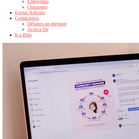
Entrevistas
Revistas
Opiniones
de
Enviar Artículo
Actualidad
Contáctenos
Déjanos un mensaje
en
Acerca De
Colombia
Ir a Blue
Revista
iBlue
Marketing
|
Magazine
de
Publicidad,
Mercadeo
y
Medios
de
la
Agencia
Blue
Design
Colombia
y