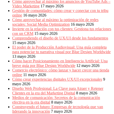
Cómo aprovechar al máximo los anuncios de YouTube Ads –
Video Marketing
17 mayo 2026
Gestión de comunidades: cómo crear y conectar con tu tribu
online
16 mayo 2026
Cómo aprovechar al máximo la optimización de redes
sociales: Social Media Optimization
16 mayo 2026
Invierte en la relación con tus clientes: Gestiona tus relaciones
con un CRM
15 mayo 2026
Comprendiendo el diseño de UX/UI desde los fundamentos
15 mayo 2026
El poder de la Producción Audiovisual: Una guía completa
para potenciar tu narrativa visual por Blue Design Worldwide
13 mayo 2026
Cómo hacer Posicionamiento en Inteligencia Artificial: Una
breve guía por Blue Design Worldwide
12 mayo 2026
Comercio electrónico: cómo lanzar y hacer crecer una tienda
online
11 mayo 2026
Cómo crear experiencias digitales UX/UI excepcionales
9
mayo 2026
Diseño Web Profesional: La Clave para Atraer y Retener
Clientes en la era del Marketing Digital
8 mayo 2026
Medios de comunicación: Secretos de la comunicación
efectiva en la era digital
8 mayo 2026
Construyendo el futuro: Empresas de tecnología que van
liderando la innovación
7 mayo 2026