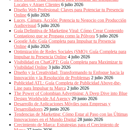
Locales y Atraer Clientes
6 julio 2026
Diseño Web Profesional: Claves para Potenciar tu Presencia
Online
6 julio 2026
Luces, Cámara, Acción: Potencia tu Negocio con Producción
Audiovisual
5 julio 2026
Guía Definitiva de Marketing Viral: Cómo Crear Contenido
Contagioso que se Propaga como la Pólvora
5 julio 2026
Google Ads: Guía Completa para Impulsar tu Presencia
Online
4 julio 2026
Optimización de Redes Sociales (SMO): Guía Completa para
Impulsar tu Presencia Online
4 julio 2026
Visibilidad en ChatGPT: Guía Completa para Maximizar tu
Visibilidad Online
3 julio 2026
Diseño y la Creatividad: Transformando tu Enfoque hacia la
Innovación y la Resolución de Problemas
2 julio 2026
Publicidad ATL: Guía Completa de Publicidad Above-the-
Line para Impulsar tu Marca
2 julio 2026
The Power of Colombian Advertising: A Deep Dive into Blue
Design Worldwide Ad Agency
29 junio 2026
Desarrollo de Aplicaciones Móviles para Empresas y
Desarrolladores
29 junio 2026
Tendencias de Marketing: Cómo Estar al Paso con las Últimas
Innovaciones en el Mundo Digital
28 junio 2026
Crecimiento de Marca: Estrategias para el Crecimiento de
Marca
27 junio 2026