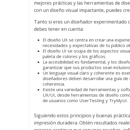
Empresas,
mejores prácticas y las herramientas de dis
Negocios,
con un diseño visual impactante, puedes cre
Tendencias,
Tanto si eres un diseñador experimentado 
Trendings,
debes tener en cuenta:
Dinero,
Economía,
El diseño UX se centra en crear una experien
Diseño
necesidades y expectativas de tu público ob
Web,
El diseño UI se ocupa de los aspectos visual
paleta de colores y los gráficos.
Móviles,
La accesibilidad es fundamental, y los dise
Estrategias
garantizar que sus productos sean inclusivos
Digitales,
Un lenguaje visual claro y coherente es esen
diseñadores deben desarrollar una guía de es
Estrategias
coherencia.
Publicitarias,
Existe una variedad de herramientas y soft
Alianzas,
UX/UI, desde herramientas de diseño como
Clientes,
de usuarios como UserTesting y TryMyUI.
Innovación,
Tecnología,
Siguiendo estos principios y buenas práctica
Noticias,
impresión duradera. Obtén resultados reale
Artículos,