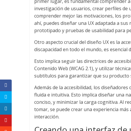
primer lugar, es fundamental comprender a t
Revistas
investigación de usuarios, crear perfiles de 
comprender mejor las motivaciones, los pro
de
ahí, puedes diseñar una UX adaptada a sus n
prototipado y pruebas de usabilidad para pe
Actualidad
Otro aspecto crucial del diseño UX es la acc
discapacidad en todo el mundo, es esencial d
en
Esto implica seguir las directrices de accesi
Contenido Web (WCAG 2.1), y utilizar técnic
Colombia
subtítulos para garantizar que su producto 
Revista
Además de la accesibilidad, los diseñadores
iBlue
fluida e intuitiva. Esto implica diseñar una n
Marketing
conciso, y minimizar la carga cognitiva. Al 
|
tomar, se puede crear una experiencia más ág
Magazine
interacción.
de
Creando una interfaz de 
Publicidad,