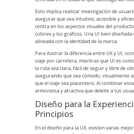
Noticias
Esto implica realizar investigación de usuar
asegurar que sea intuitivo, accesible y eficie
de
centra en los aspectos visuales del producto,
colores y los gráficos. Una UI bien diseñad
Actualidad
alineada con la identidad de la marca.
Para ilustrar la diferencia entre UX y UI, co
y
viaje por carretera, mientras que UI es como
la ruta sea clara, fácil de seguir y libre de o
Mercadeo
asegurando que sea cómodo, visualmente atra
que el viaje sea placentero. Al combinar esta
en
armoniosa y atractiva que deleite a tus usua
Diseño para la Experienci
Colombia
Principios
|
En el diseño para la UX, existen varias mejo