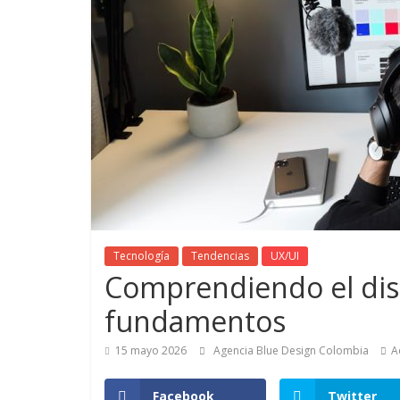
de
Marketing
en
Colombia
|
Revistas
Tecnología
Tendencias
UX/UI
Comprendiendo el dis
de
fundamentos
Publicidad
15 mayo 2026
Agencia Blue Design Colombia
A
en
Facebook
Twitter