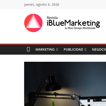
Saltar
jueves, agosto 6, 2026
al
contenido
Revista
iBlue
MARKETING
PUBLICIDAD
NEGOCIO
Marketing
Colombia
|
Revistas