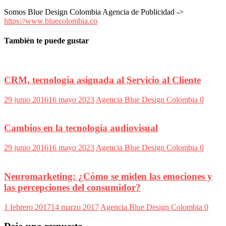
Publicitarias,
Agencias,
Somos Blue Design Colombia Agencia de Publicidad ->
Empresas,
https://www.bluecolombia.co
Negocios,
Tendencias,
También te puede gustar
Trendings,
Dinero,
Economía,
Diseño
CRM, tecnología asignada al Servicio al Cliente
Web,
Móviles,
29 junio 2016
16 mayo 2023
Agencia Blue Design Colombia
0
Estrategias
Digitales,
Estrategias
Cambios en la tecnología audiovisual
Publicitarias,
Alianzas,
Clientes,
29 junio 2016
16 mayo 2023
Agencia Blue Design Colombia
0
Innovación,
Tecnología,
Noticias,
Neuromarketing: ¿Cómo se miden las emociones y
Artículos,
las percepciones del consumidor?
Gente,
Contenidos
1 febrero 2017
14 marzo 2017
Agencia Blue Design Colombia
0
de
Calidad,