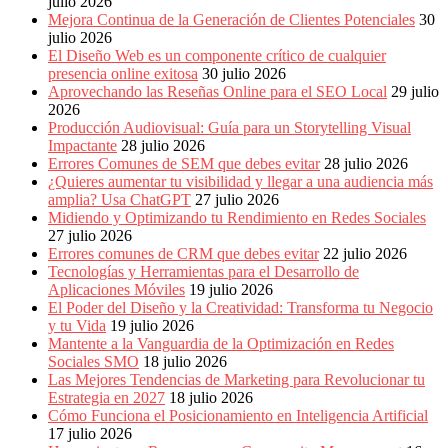
julio 2026
Periódicos
Mejora Continua de la Generación de Clientes Potenciales
30
y
julio 2026
Producción
El Diseño Web es un componente crítico de cualquier
Gráfica
presencia online exitosa
30 julio 2026
en
Aprovechando las Reseñas Online para el SEO Local
29 julio
Colombia.
2026
Producción Audiovisual: Guía para un Storytelling Visual
Impactante
28 julio 2026
Errores Comunes de SEM que debes evitar
28 julio 2026
¿Quieres aumentar tu visibilidad y llegar a una audiencia más
amplia? Usa ChatGPT
27 julio 2026
Midiendo y Optimizando tu Rendimiento en Redes Sociales
27 julio 2026
Errores comunes de CRM que debes evitar
22 julio 2026
Tecnologías y Herramientas para el Desarrollo de
Aplicaciones Móviles
19 julio 2026
El Poder del Diseño y la Creatividad: Transforma tu Negocio
y tu Vida
19 julio 2026
Mantente a la Vanguardia de la Optimización en Redes
Sociales SMO
18 julio 2026
Las Mejores Tendencias de Marketing para Revolucionar tu
Estrategia en 2027
18 julio 2026
Cómo Funciona el Posicionamiento en Inteligencia Artificial
17 julio 2026