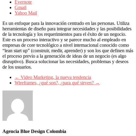
sus
Evernote
filiales
Gmail
en
Yahoo Mail
América
Latina
Es un enfoque para la innovación centrado en las personas. Utiliza
|
herramientas de diseño para integrar necesidades y las posibilidades
Una
de la tecnología y los requerimientos para el éxito de un negocio.
mirada
Este es un proceso interactivo y se parece mucho al empleado en
estratégica
empresas de core tecnológico a nivel internacional conocido como
y
“lean start up” (construir, medir, aprender) y son los que definen más
versátil
el proceso previo a la generación de ideas de un negocio (es algo
del
disruptivo). Busca solucionar las necesidades, problemas y deseos
Marketing
de los usuarios.
en
LATAM
←
Video Marketing, la nueva tendencia
|
Wireframes, ¿qué son?, ¿para qué sirven?
→
Bitácora
social
de
Mercadeo
Interactivo,
Medios,
Publicidad,
Marketing,
Agencia Blue Design Colombia
Campañas