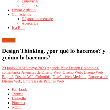
Entrevistas
Revistas
Opiniones
de
Enviar Artículo
Actualidad
Contáctenos
Déjanos un mensaje
en
Acerca De
Colombia
Ir a Blue
Revista
iBlue
Featured
Marketing
|
Design Thinking, ¿por qué lo hacemos? y
Magazine
¿cómo lo hacemos?
de
Publicidad,
Mercadeo
29 junio 2016
16 mayo 2023
Agencia Blue Design Colombia
0
y
comentarios
Agencias de Diseño Web
,
Diseño Web
,
Diseño Web
Medios
Bogotá
,
Diseño Web Colombia
,
Diseño Web Medellín
,
Empresas de
de
Diseño Web
,
Empresas de Páginas Web
la
Agencia
Facebook
Blue
Twitter
Design
LinkedIn
Colombia
Pinterest
y
reddit