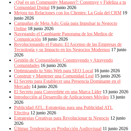
¿Qué es un Community Manager?: Construye y Fideliza a tu
Comunidad Digital
19 junio 2026
Mejora tus Relaciones con los Clientes: La Guía del CRM
19
junio 2026
Campañas de Meta Ads: Guía para Impulsar tu Negocio
Online
18 junio 2026
Navegando el Cambiante Panorama de los Medios de
Comunicación
18 junio 2026
Revolucionando el Futuro: El Ascenso de las Empresas de
Tecnología y su Impacto en los Negocios Modernos
17 junio
2026
Gestión de Comunidades: Construyendo y Atrayendo
Comunidades
16 junio 2026
Optimizando tu Sitio Web para SEO Local
16 junio 2026
Construir y Mantener una Comunidad Leal
15 junio 2026
El Secreto para Establecer una Presencia Dominante en el
Mercado
14 junio 2026
El Secreto para Convertirte en una Marca Líder
13 junio 2026
Introducción al Desarrollo de Aplicaciones Móviles
13 junio
2026
Publicidad ATL: Estrategias para una Publicidad ATL
Efectiva
12 junio 2026
Estrategias Creativas para Revolucionar tu Negocio
12 junio
2026
Últimas Tendencias en Producción Audiovisual
11 junio 2026