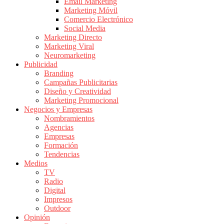
|
Email Marketing
Marketing Móvil
Revistas
Comercio Electrónico
de
Social Media
Publicidad
Marketing Directo
en
Marketing Viral
Colombia
Neuromarketing
Publicidad
|
Branding
Magazine
Campañas Publicitarias
de
Diseño y Creatividad
Publicidad
Marketing Promocional
Negocios y Empresas
y
Nombramientos
Marketing
Agencias
|
Empresas
Noticias
Formación
de
Tendencias
Medios
Actualidad
TV
y
Radio
Mercadeo
Digital
en
Impresos
Outdoor
Colombia
Opinión
|