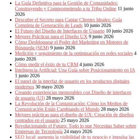
La Guía Definitiva para la Gestión de Comunidades:
Construyendo y Comprometiendo a tu Tribu Online
11 junio
2026
Descubre el Secreto para Captar Clientes Ideales: Guía
Completa de Generación de Leads
10 junio 2026
El Futuro del Diseño de Interfaces de Usuario
10 junio 2026
Mejores Prácticas para el Diseño UX
9 junio 2026
Cómo Desbloquear el Poder del Marketing en Motores de
Búsqueda (SEM)
9 junio 2026
Medición y seguimiento de la optimización en redes sociales
4
junio 2026
Cómo medir el éxito de tu CRM
4 junio 2026
Inteligencia Artificial: Una Guía sobre Posicionamiento en IA
1 junio 2026
El papel de la interfaz de usuario en los productos digitales
modernos
30 mayo 2026
Creando experiencias memorables con Diseño de interfaces
de usuario (UI)
28 mayo 2026
La Revolución de la Comunicación: Cómo los Medios de
Comunicación Están Cambiando el Mundo
28 mayo 2026
Mejores prácticas para el diseño de UX: Creación de diseños
centrados en el usuario
25 mayo 2026
Revolucionando el Futuro: Todo lo que Necesitas Saber sobre
Empresas de Tecnología
24 mayo 2026
SEO local: aumenta la visibilidad de tu negocio e impulsa las