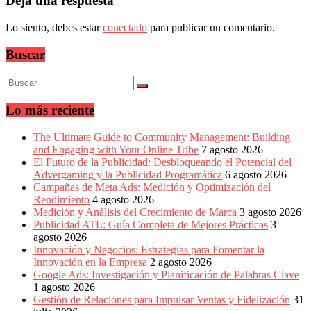
Deja una respuesta
Eventos
de
Lo siento, debes estar
conectado
para publicar un comentario.
Marketing,
Mercadotecnia,
Buscar
Eventos
Publicitarios,
Colecciónes,
Marcas,
Insigns,
Lo más reciente
TV,
Radio,
The Ultimate Guide to Community Management: Building
Creatividad,
and Engaging with Your Online Tribe
7 agosto 2026
SEO,
El Futuro de la Publicidad: Desbloqueando el Potencial del
SEM,
Advergaming y la Publicidad Programática
6 agosto 2026
Free
Campañas de Meta Ads: Medición y Optimización del
Press,
Rendimiento
4 agosto 2026
RRPP,
Medición y Análisis del Crecimiento de Marca
3 agosto 2026
Spots,
Publicidad ATL: Guía Completa de Mejores Prácticas
3
Comerciales,
agosto 2026
Periodismo,
Innovación y Negocios: Estrategias para Fomentar la
Revistas,
Innovación en la Empresa
2 agosto 2026
Magazines
Google Ads: Investigación y Planificación de Palabras Clave
,
1 agosto 2026
ATL,
Gestión de Relaciones para Impulsar Ventas y Fidelización
31
BTL,