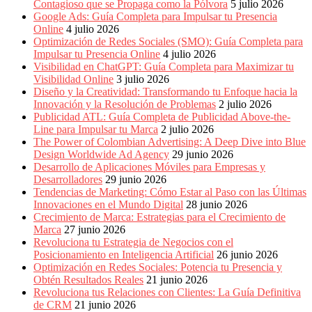
Contagioso que se Propaga como la Pólvora
5 julio 2026
Google Ads: Guía Completa para Impulsar tu Presencia
Online
4 julio 2026
Optimización de Redes Sociales (SMO): Guía Completa para
Impulsar tu Presencia Online
4 julio 2026
Visibilidad en ChatGPT: Guía Completa para Maximizar tu
Visibilidad Online
3 julio 2026
Diseño y la Creatividad: Transformando tu Enfoque hacia la
Innovación y la Resolución de Problemas
2 julio 2026
Publicidad ATL: Guía Completa de Publicidad Above-the-
Line para Impulsar tu Marca
2 julio 2026
The Power of Colombian Advertising: A Deep Dive into Blue
Design Worldwide Ad Agency
29 junio 2026
Desarrollo de Aplicaciones Móviles para Empresas y
Desarrolladores
29 junio 2026
Tendencias de Marketing: Cómo Estar al Paso con las Últimas
Innovaciones en el Mundo Digital
28 junio 2026
Crecimiento de Marca: Estrategias para el Crecimiento de
Marca
27 junio 2026
Revoluciona tu Estrategia de Negocios con el
Posicionamiento en Inteligencia Artificial
26 junio 2026
Optimización en Redes Sociales: Potencia tu Presencia y
Obtén Resultados Reales
21 junio 2026
Revoluciona tus Relaciones con Clientes: La Guía Definitiva
de CRM
21 junio 2026