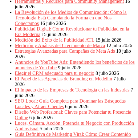
Herramientas y Recursos para Community Management
16
julio 2026
La Revolución de los Medios de Comunicación: Cómo la
Tecnología Está Cambiando la Forma en que Nos
Conectamos
16 julio 2026
Publicidad Digital: Cómo Revolucionar tu Publicidad en la
Era Moderna
15 julio 2026
Medición del Éxito de la Publicidad ATL
15 julio 2026
Medición y Análisis del Crecimiento de Marca
12 julio 2026
Estrategias Avanzadas para Campañas de Meta Ads
10 julio
2026
Anuncios de YouTube Ads: Entendiendo los beneficios de los
anuncios de YouTube
9 julio 2026
Elegir el CRM adecuado para tu negocio
8 julio 2026
El Papel de las Agencias de Branding en Medellín
7 julio
2026
El Impacto de las Empresas de Tecnología en las Industrias
7
julio 2026
SEO Local: Guía Completa para Dominar las Búsquedas
Locales y Atraer Clientes
6 julio 2026
Diseño Web Profesional: Claves para Potenciar tu Presencia
Online
6 julio 2026
Luces, Cámara, Acción: Potencia tu Negocio con Producción
Audiovisual
5 julio 2026
Guía Definitiva de Marketing Viral: Cómo Crear Contenido