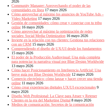
2026
Community Manager: Aprovechando el poder de las
comunidades en línea
17 mayo 2026
Cómo aprovechar al máximo los anuncios de YouTube Ads –
Video Marketing
17 mayo 2026
Gestión de comunidades: cómo crear y conectar con tu tribu
online
16 mayo 2026
Cómo aprovechar al máximo la optimización de redes
sociales: Social Media Optimization
16 mayo 2026
Invierte en la relación con tus clientes: Gestiona tus relaciones
con un CRM
15 mayo 2026
Comprendiendo el diseño de UX/UI desde los fundamentos
15 mayo 2026
El poder de la Producción Audiovisual: Una guía completa
para potenciar tu narrativa visual por Blue Design Worldwide
13 mayo 2026
Cómo hacer Posicionamiento en Inteligencia Artificial: Una
breve guía por Blue Design Worldwide
12 mayo 2026
Comercio electrónico: cómo lanzar y hacer crecer una tienda
online
11 mayo 2026
Cómo crear experiencias digitales UX/UI excepcionales
9
mayo 2026
Diseño Web Profesional: La Clave para Atraer y Retener
Clientes en la era del Marketing Digital
8 mayo 2026
Medios de comunicación: Secretos de la comunicación