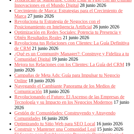
Innovaciones en el Mundo Digital
28 junio 2026
Crecimiento de Marca: Estrategias para el Crecimiento de
Marca
27 junio 2026
Revoluciona tu Estrategia de Negocios con el
Posicionamiento en Inteligencia Artificial
26 junio 2026
Optimización en Redes Sociales: Potencia tu Presencia y
Obtén Resultados Reales
21 junio 2026
Revoluciona tus Relaciones con Clientes: La Guía Definitiva
de CRM
21 junio 2026
¿Qué es un Community Manager?: Construye y Fideliza a tu
Comunidad Digital
19 junio 2026
Mejora tus Relaciones con los Clientes: La Guía del CRM
19
junio 2026
Campañas de Meta Ads: Guía para Impulsar tu Negocio
Online
18 junio 2026
Navegando el Cambiante Panorama de los Medios de
Comunicación
18 junio 2026
Revolucionando el Futuro: El Ascenso de las Empresas de
Tecnología y su Impacto en los Negocios Modernos
17 junio
2026
Gestión de Comunidades: Construyendo y Atrayendo
Comunidades
16 junio 2026
Optimizando tu Sitio Web para SEO Local
16 junio 2026
Construir y Mantener una Comunidad Leal
15 junio 2026