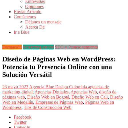
Entrevistas
Revistas
Opiniones
de
Enviar Artículo
Actualidad
Contáctenos
Déjanos un mensaje
en
Acerca De
Colombia
Ir a Blue
Revista
iBlue
Formación
Marketing online
SEO y Posicionamiento
Marketing
|
Diseño de Páginas Web en WordPress:
Magazine
Potencia tu Presencia Online con una
de
Publicidad,
Solución Versátil
Mercadeo
y
23 mayo 2023
Agencia Blue Design Colombia
agencias de
Medios
marketing digital
,
Agencias Digitales
,
Agencias Web
,
diseño de
de
páginas web
,
Diseño Web en Bogotá
,
Diseño Web en Cali
,
Diseño
la
Web en Medellín
,
Empresas de Páginas Web
,
Páginas Web en
Agencia
Wordpress
,
Tips de Construcción Web
Blue
Design
Facebook
Colombia
Twitter
y
LinkedIn