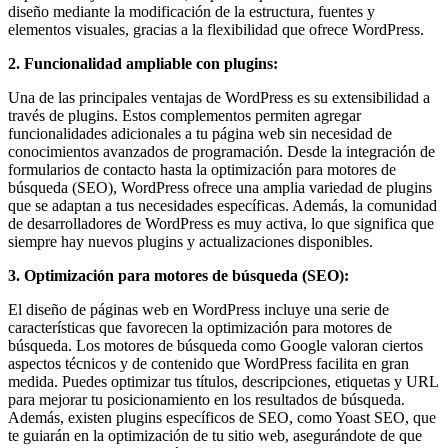
Publicitarias,
diseño mediante la modificación de la estructura, fuentes y
Agencias,
elementos visuales, gracias a la flexibilidad que ofrece WordPress.
Empresas,
Negocios,
2. Funcionalidad ampliable con plugins:
Tendencias,
Trendings,
Una de las principales ventajas de WordPress es su extensibilidad a
Dinero,
través de plugins. Estos complementos permiten agregar
Economía,
funcionalidades adicionales a tu página web sin necesidad de
Diseño
conocimientos avanzados de programación. Desde la integración de
Web,
formularios de contacto hasta la optimización para motores de
Móviles,
búsqueda (SEO), WordPress ofrece una amplia variedad de plugins
Estrategias
que se adaptan a tus necesidades específicas. Además, la comunidad
Digitales,
de desarrolladores de WordPress es muy activa, lo que significa que
Estrategias
siempre hay nuevos plugins y actualizaciones disponibles.
Publicitarias,
Alianzas,
3. Optimización para motores de búsqueda (SEO):
Clientes,
Innovación,
El diseño de páginas web en WordPress incluye una serie de
Tecnología,
características que favorecen la optimización para motores de
Noticias,
búsqueda. Los motores de búsqueda como Google valoran ciertos
Artículos,
aspectos técnicos y de contenido que WordPress facilita en gran
Gente,
medida. Puedes optimizar tus títulos, descripciones, etiquetas y URL
Contenidos
para mejorar tu posicionamiento en los resultados de búsqueda.
de
Además, existen plugins específicos de SEO, como Yoast SEO, que
Calidad,
te guiarán en la optimización de tu sitio web, asegurándote de que