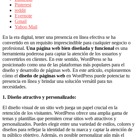
sus
Pinterest
filiales
reddit
en
Evernote
América
Gmail
Latina
Yahoo Mail
|
Una
En la era digital, tener una presencia en línea efectiva se ha
mirada
convertido en un requisito imprescindible para cualquier negocio o
estratégica
profesional.
Una página web bien diseñada y funcional
es una
y
herramienta poderosa para captar la atención de los usuarios y
versátil
convertirlos en clientes. En este sentido, WordPress se ha
del
posicionado como una de las plataformas más populares para el
Marketing
diseño y desarrollo de páginas web. En este artículo, exploraremos
en
cómo el
diseño de páginas web
en WordPress puede potenciar tu
LATAM
presencia en línea y brindar una solución versátil para tus
|
necesidades.
Bitácora
social
1. Diseño atractivo y personalizado:
de
Mercadeo
El diseño visual de un sitio web juega un papel crucial en la
Interactivo,
retención de los visitantes. WordPress ofrece una amplia gama de
Medios,
temas y plantillas que permiten crear sitios web atractivos y
Publicidad,
personalizados. Puedes elegir entre una variedad de estilos, colores y
Marketing,
diseños para reflejar la identidad de tu marca y captar la atención de
Campañas
tu público objetivo. Además, es posible personalizar aún más el