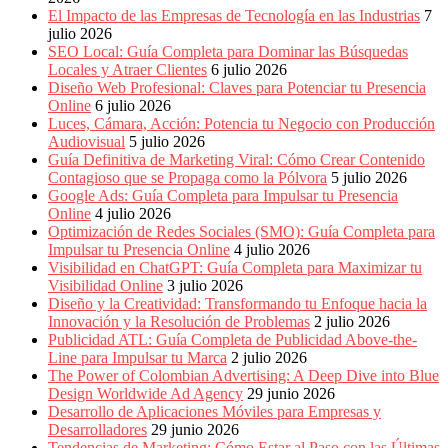
El Impacto de las Empresas de Tecnología en las Industrias
7
julio 2026
SEO Local: Guía Completa para Dominar las Búsquedas
Locales y Atraer Clientes
6 julio 2026
Diseño Web Profesional: Claves para Potenciar tu Presencia
Online
6 julio 2026
Luces, Cámara, Acción: Potencia tu Negocio con Producción
Audiovisual
5 julio 2026
Guía Definitiva de Marketing Viral: Cómo Crear Contenido
Contagioso que se Propaga como la Pólvora
5 julio 2026
Google Ads: Guía Completa para Impulsar tu Presencia
Online
4 julio 2026
Optimización de Redes Sociales (SMO): Guía Completa para
Impulsar tu Presencia Online
4 julio 2026
Visibilidad en ChatGPT: Guía Completa para Maximizar tu
Visibilidad Online
3 julio 2026
Diseño y la Creatividad: Transformando tu Enfoque hacia la
Innovación y la Resolución de Problemas
2 julio 2026
Publicidad ATL: Guía Completa de Publicidad Above-the-
Line para Impulsar tu Marca
2 julio 2026
The Power of Colombian Advertising: A Deep Dive into Blue
Design Worldwide Ad Agency
29 junio 2026
Desarrollo de Aplicaciones Móviles para Empresas y
Desarrolladores
29 junio 2026
Tendencias de Marketing: Cómo Estar al Paso con las Últimas