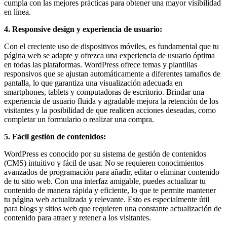
Eventos
cumpla con las mejores prácticas para obtener una mayor visibilidad
de
en línea.
Marketing,
4. Responsive design y experiencia de usuario:
Mercadotecnia,
Eventos
Con el creciente uso de dispositivos móviles, es fundamental que tu
Publicitarios,
página web se adapte y ofrezca una experiencia de usuario óptima
Colecciónes,
en todas las plataformas. WordPress ofrece temas y plantillas
Marcas,
responsivos que se ajustan automáticamente a diferentes tamaños de
Insigns,
pantalla, lo que garantiza una visualización adecuada en
TV,
smartphones, tablets y computadoras de escritorio. Brindar una
Radio,
experiencia de usuario fluida y agradable mejora la retención de los
Creatividad,
visitantes y la posibilidad de que realicen acciones deseadas, como
SEO,
completar un formulario o realizar una compra.
SEM,
Free
5. Fácil gestión de contenidos:
Press,
RRPP,
WordPress es conocido por su sistema de gestión de contenidos
Spots,
(CMS) intuitivo y fácil de usar. No se requieren conocimientos
Comerciales,
avanzados de programación para añadir, editar o eliminar contenido
Periodismo,
de tu sitio web. Con una interfaz amigable, puedes actualizar tu
Revistas,
contenido de manera rápida y eficiente, lo que te permite mantener
Magazines
tu página web actualizada y relevante. Esto es especialmente útil
,
para blogs y sitios web que requieren una constante actualización de
ATL,
contenido para atraer y retener a los visitantes.
BTL,