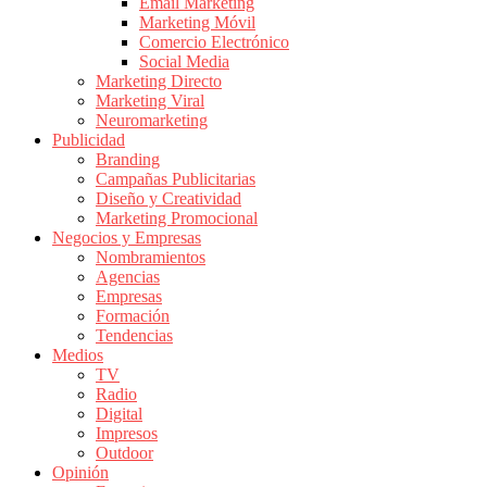
|
Email Marketing
Marketing Móvil
Revistas
Comercio Electrónico
de
Social Media
Publicidad
Marketing Directo
en
Marketing Viral
Colombia
Neuromarketing
Publicidad
|
Branding
Magazine
Campañas Publicitarias
de
Diseño y Creatividad
Publicidad
Marketing Promocional
Negocios y Empresas
y
Nombramientos
Marketing
Agencias
|
Empresas
Noticias
Formación
de
Tendencias
Medios
Actualidad
TV
y
Radio
Mercadeo
Digital
en
Impresos
Outdoor
Colombia
Opinión
|