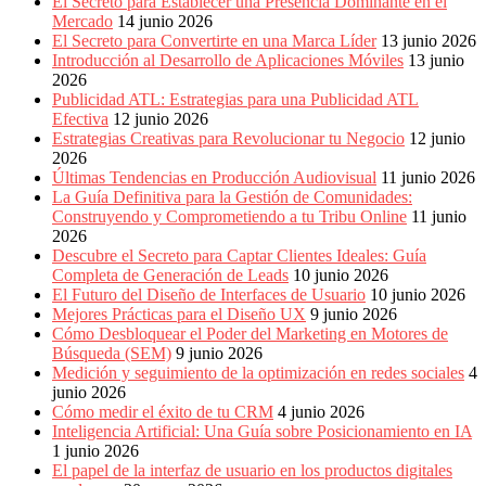
El Secreto para Establecer una Presencia Dominante en el
Mercado
14 junio 2026
El Secreto para Convertirte en una Marca Líder
13 junio 2026
Introducción al Desarrollo de Aplicaciones Móviles
13 junio
2026
Publicidad ATL: Estrategias para una Publicidad ATL
Efectiva
12 junio 2026
Estrategias Creativas para Revolucionar tu Negocio
12 junio
2026
Últimas Tendencias en Producción Audiovisual
11 junio 2026
La Guía Definitiva para la Gestión de Comunidades:
Construyendo y Comprometiendo a tu Tribu Online
11 junio
2026
Descubre el Secreto para Captar Clientes Ideales: Guía
Completa de Generación de Leads
10 junio 2026
El Futuro del Diseño de Interfaces de Usuario
10 junio 2026
Mejores Prácticas para el Diseño UX
9 junio 2026
Cómo Desbloquear el Poder del Marketing en Motores de
Búsqueda (SEM)
9 junio 2026
Medición y seguimiento de la optimización en redes sociales
4
junio 2026
Cómo medir el éxito de tu CRM
4 junio 2026
Inteligencia Artificial: Una Guía sobre Posicionamiento en IA
1 junio 2026
El papel de la interfaz de usuario en los productos digitales