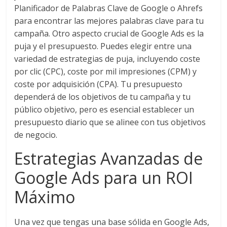
Una
Planificador de Palabras Clave de Google o Ahrefs
mirada
para encontrar las mejores palabras clave para tu
estratégica
campaña. Otro aspecto crucial de Google Ads es la
y
puja y el presupuesto. Puedes elegir entre una
versátil
variedad de estrategias de puja, incluyendo coste
del
por clic (CPC), coste por mil impresiones (CPM) y
Marketing
coste por adquisición (CPA). Tu presupuesto
en
dependerá de los objetivos de tu campaña y tu
LATAM
|
público objetivo, pero es esencial establecer un
Bitácora
presupuesto diario que se alinee con tus objetivos
social
de negocio.
de
Estrategias Avanzadas de
Mercadeo
Interactivo,
Google Ads para un ROI
Medios,
Máximo
Publicidad,
Marketing,
Campañas
Una vez que tengas una base sólida en Google Ads,