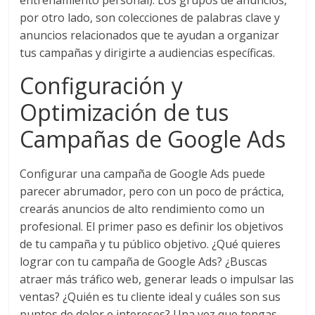
entrenamiento personal). Los grupos de anuncios,
|
por otro lado, son colecciones de palabras clave y
anuncios relacionados que te ayudan a organizar
Revistas
tus campañas y dirigirte a audiencias específicas.
Configuración y
de
Optimización de tus
Actualidad
Campañas de Google Ads
en
Configurar una campaña de Google Ads puede
parecer abrumador, pero con un poco de práctica,
Colombia
crearás anuncios de alto rendimiento como un
profesional. El primer paso es definir los objetivos
Revista
de tu campaña y tu público objetivo. ¿Qué quieres
iBlue
lograr con tu campaña de Google Ads? ¿Buscas
Marketing
atraer más tráfico web, generar leads o impulsar las
|
ventas? ¿Quién es tu cliente ideal y cuáles son sus
Magazine
puntos de dolor e intereses? Una vez que tengas