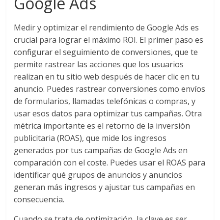
Google Ads
SEO,
SEM,
Free
Medir y optimizar el rendimiento de Google Ads es
Press,
crucial para lograr el máximo ROI. El primer paso es
RRPP,
configurar el seguimiento de conversiones, que te
Spots,
permite rastrear las acciones que los usuarios
Comerciales,
realizan en tu sitio web después de hacer clic en tu
Periodismo,
anuncio. Puedes rastrear conversiones como envíos
Revistas,
de formularios, llamadas telefónicas o compras, y
Magazines
usar esos datos para optimizar tus campañas. Otra
,
métrica importante es el retorno de la inversión
ATL,
publicitaria (ROAS), que mide los ingresos
BTL,
generados por tus campañas de Google Ads en
Periódicos
comparación con el coste. Puedes usar el ROAS para
y
identificar qué grupos de anuncios y anuncios
Producción
generan más ingresos y ajustar tus campañas en
Gráfica
consecuencia.
en
Colombia.
Cuando se trata de optimización, la clave es ser