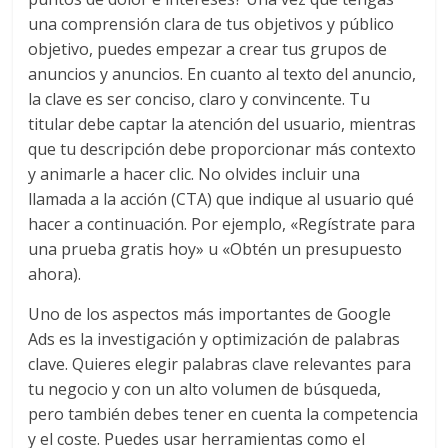
de
una comprensión clara de tus objetivos y público
Publicidad,
objetivo, puedes empezar a crear tus grupos de
Mercadeo
anuncios y anuncios. En cuanto al texto del anuncio,
y
la clave es ser conciso, claro y convincente. Tu
Medios
titular debe captar la atención del usuario, mientras
de
que tu descripción debe proporcionar más contexto
la
y animarle a hacer clic. No olvides incluir una
Agencia
llamada a la acción (CTA) que indique al usuario qué
Blue
hacer a continuación. Por ejemplo, «Regístrate para
Design
una prueba gratis hoy» u «Obtén un presupuesto
Colombia
ahora).
y
sus
Uno de los aspectos más importantes de Google
filiales
Ads es la investigación y optimización de palabras
en
clave. Quieres elegir palabras clave relevantes para
América
tu negocio y con un alto volumen de búsqueda,
Latina
pero también debes tener en cuenta la competencia
|
y el coste. Puedes usar herramientas como el