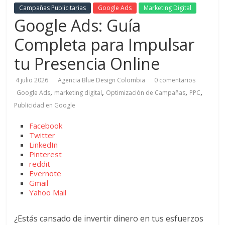
Campañas Publicitarias
Google Ads
Marketing Digital
de
Google Ads: Guía
Completa para Impulsar
Marketing
tu Presencia Online
en
4 julio 2026
Agencia Blue Design Colombia
0 comentarios
,
,
,
,
Google Ads
marketing digital
Optimización de Campañas
PPC
Colombia
Publicidad en Google
Facebook
|
Twitter
LinkedIn
Revistas
Pinterest
reddit
Evernote
de
Gmail
Yahoo Mail
Publicidad
¿Estás cansado de invertir dinero en tus esfuerzos