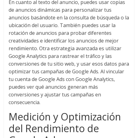
En cuanto al texto del anuncio, puedes usar copias
Noticias,
de anuncios dinámicas para personalizar tus
Artículos,
anuncios basándote en la consulta de búsqueda o la
Gente,
ubicación del usuario. También puedes usar la
Contenidos
rotación de anuncios para probar diferentes
de
creatividades e identificar los anuncios de mejor
Calidad,
rendimiento. Otra estrategia avanzada es utilizar
Eventos
Google Analytics para rastrear el tráfico y las
de
conversiones de tu sitio web, y usar esos datos para
Marketing,
Mercadotecnia,
optimizar tus campañas de Google Ads. Al vincular
Eventos
tu cuenta de Google Ads con Google Analytics,
Publicitarios,
puedes ver qué anuncios generan más
Colecciónes,
conversiones y ajustar tus campañas en
Marcas,
consecuencia.
Insigns,
Medición y Optimización
TV,
Radio,
del Rendimiento de
Creatividad,