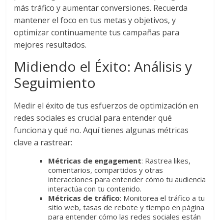
SEO,
más tráfico y aumentar conversiones. Recuerda
SEM,
mantener el foco en tus metas y objetivos, y
Free
optimizar continuamente tus campañas para
Press,
mejores resultados.
RRPP,
Spots,
Midiendo el Éxito: Análisis y
Comerciales,
Seguimiento
Periodismo,
Revistas,
Medir el éxito de tus esfuerzos de optimización en
Magazines
redes sociales es crucial para entender qué
,
ATL,
funciona y qué no. Aquí tienes algunas métricas
BTL,
clave a rastrear:
Periódicos
Métricas de engagement
: Rastrea likes,
y
comentarios, compartidos y otras
Producción
interacciones para entender cómo tu audiencia
Gráfica
interactúa con tu contenido.
Métricas de tráfico
: Monitorea el tráfico a tu
en
sitio web, tasas de rebote y tiempo en página
Colombia.
para entender cómo las redes sociales están