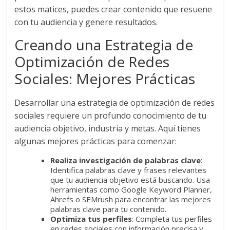
de
estos matices, puedes crear contenido que resuene
Publicidad,
con tu audiencia y genere resultados.
Mercadeo
Creando una Estrategia de
y
Optimización de Redes
Medios
de
Sociales: Mejores Prácticas
la
Agencia
Desarrollar una estrategia de optimización de redes
Blue
sociales requiere un profundo conocimiento de tu
Design
audiencia objetivo, industria y metas. Aquí tienes
Colombia
algunas mejores prácticas para comenzar:
y
sus
Realiza investigación de palabras clave
:
filiales
Identifica palabras clave y frases relevantes
que tu audiencia objetivo está buscando. Usa
en
herramientas como Google Keyword Planner,
América
Ahrefs o SEMrush para encontrar las mejores
Latina
palabras clave para tu contenido.
|
Optimiza tus perfiles
: Completa tus perfiles
en redes sociales con información precisa y