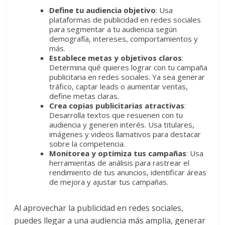
Noticias,
Define tu audiencia objetivo
: Usa
plataformas de publicidad en redes sociales
Artículos,
para segmentar a tu audiencia según
Gente,
demografía, intereses, comportamientos y
Contenidos
más.
de
Establece metas y objetivos claros
:
Determina qué quieres lograr con tu campaña
Calidad,
publicitaria en redes sociales. Ya sea generar
Eventos
tráfico, captar leads o aumentar ventas,
de
define metas claras.
Marketing,
Crea copias publicitarias atractivas
:
Desarrolla textos que resuenen con tu
Mercadotecnia,
audiencia y generen interés. Usa titulares,
Eventos
imágenes y videos llamativos para destacar
Publicitarios,
sobre la competencia.
Colecciónes,
Monitorea y optimiza tus campañas
: Usa
herramientas de análisis para rastrear el
Marcas,
rendimiento de tus anuncios, identificar áreas
Insigns,
de mejora y ajustar tus campañas.
TV,
Radio,
Al aprovechar la publicidad en redes sociales,
Creatividad,
puedes llegar a una audiencia más amplia, generar