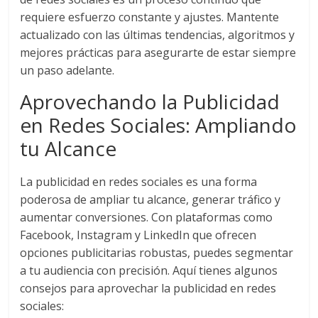
Publicitarias,
requiere esfuerzo constante y ajustes. Mantente
Agencias,
actualizado con las últimas tendencias, algoritmos y
Empresas,
mejores prácticas para asegurarte de estar siempre
Negocios,
un paso adelante.
Tendencias,
Trendings,
Aprovechando la Publicidad
Dinero,
en Redes Sociales: Ampliando
Economía,
Diseño
tu Alcance
Web,
Móviles,
La publicidad en redes sociales es una forma
Estrategias
poderosa de ampliar tu alcance, generar tráfico y
Digitales,
aumentar conversiones. Con plataformas como
Estrategias
Facebook, Instagram y LinkedIn que ofrecen
Publicitarias,
opciones publicitarias robustas, puedes segmentar
Alianzas,
a tu audiencia con precisión. Aquí tienes algunos
Clientes,
consejos para aprovechar la publicidad en redes
Innovación,
sociales:
Tecnología,