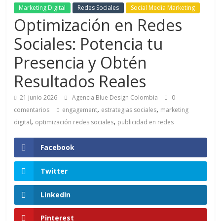
Marketing Digital
Redes Sociales
Social Media Marketing
de
Optimización en Redes
Sociales: Potencia tu
Marketing
Presencia y Obtén
en
Resultados Reales
Colombia
21 junio 2026
Agencia Blue Design Colombia
0
,
,
comentarios
engagement
estrategias sociales
marketing
,
,
digital
optimización redes sociales
publicidad en redes
|
Facebook
Revistas
Twitter
de
LinkedIn
Publicidad
Pinterest