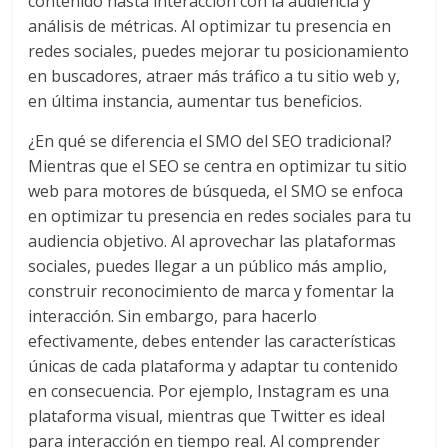
contenido hasta interacción con la audiencia y
|
análisis de métricas. Al optimizar tu presencia en
redes sociales, puedes mejorar tu posicionamiento
Revistas
en buscadores, atraer más tráfico a tu sitio web y,
en última instancia, aumentar tus beneficios.
de
¿En qué se diferencia el SMO del SEO tradicional?
Mientras que el SEO se centra en optimizar tu sitio
Actualidad
web para motores de búsqueda, el SMO se enfoca
en optimizar tu presencia en redes sociales para tu
en
audiencia objetivo. Al aprovechar las plataformas
sociales, puedes llegar a un público más amplio,
Colombia
construir reconocimiento de marca y fomentar la
interacción. Sin embargo, para hacerlo
efectivamente, debes entender las características
Revista
únicas de cada plataforma y adaptar tu contenido
iBlue
en consecuencia. Por ejemplo, Instagram es una
Marketing
plataforma visual, mientras que Twitter es ideal
|
Magazine
para interacción en tiempo real. Al comprender