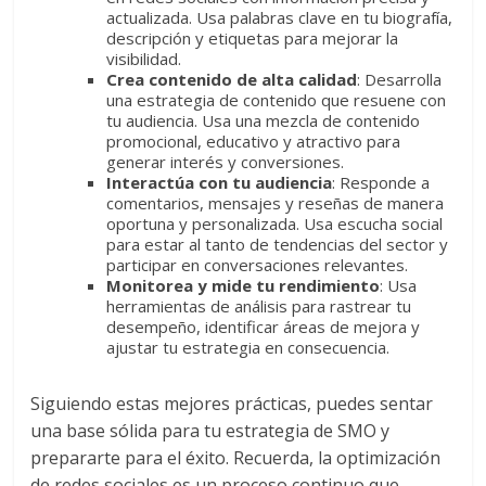
Una
actualizada. Usa palabras clave en tu biografía,
mirada
descripción y etiquetas para mejorar la
estratégica
visibilidad.
y
Crea contenido de alta calidad
: Desarrolla
una estrategia de contenido que resuene con
versátil
tu audiencia. Usa una mezcla de contenido
del
promocional, educativo y atractivo para
Marketing
generar interés y conversiones.
en
Interactúa con tu audiencia
: Responde a
comentarios, mensajes y reseñas de manera
LATAM
oportuna y personalizada. Usa escucha social
|
para estar al tanto de tendencias del sector y
Bitácora
participar en conversaciones relevantes.
Monitorea y mide tu rendimiento
: Usa
social
herramientas de análisis para rastrear tu
de
desempeño, identificar áreas de mejora y
Mercadeo
ajustar tu estrategia en consecuencia.
Interactivo,
Medios,
Siguiendo estas mejores prácticas, puedes sentar
Publicidad,
una base sólida para tu estrategia de SMO y
Marketing,
prepararte para el éxito. Recuerda, la optimización
Campañas
de redes sociales es un proceso continuo que