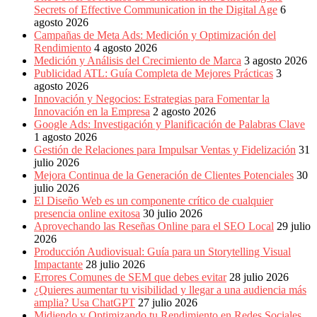
Publicitarias,
Secrets of Effective Communication in the Digital Age
6
Agencias,
agosto 2026
Empresas,
Campañas de Meta Ads: Medición y Optimización del
Negocios,
Rendimiento
4 agosto 2026
Tendencias,
Medición y Análisis del Crecimiento de Marca
3 agosto 2026
Trendings,
Publicidad ATL: Guía Completa de Mejores Prácticas
3
Dinero,
agosto 2026
Economía,
Innovación y Negocios: Estrategias para Fomentar la
Diseño
Innovación en la Empresa
2 agosto 2026
Web,
Google Ads: Investigación y Planificación de Palabras Clave
Móviles,
1 agosto 2026
Estrategias
Gestión de Relaciones para Impulsar Ventas y Fidelización
31
Digitales,
julio 2026
Estrategias
Mejora Continua de la Generación de Clientes Potenciales
30
Publicitarias,
julio 2026
Alianzas,
El Diseño Web es un componente crítico de cualquier
Clientes,
presencia online exitosa
30 julio 2026
Innovación,
Aprovechando las Reseñas Online para el SEO Local
29 julio
Tecnología,
2026
Noticias,
Producción Audiovisual: Guía para un Storytelling Visual
Artículos,
Impactante
28 julio 2026
Gente,
Errores Comunes de SEM que debes evitar
28 julio 2026
Contenidos
¿Quieres aumentar tu visibilidad y llegar a una audiencia más
de
amplia? Usa ChatGPT
27 julio 2026
Calidad,
Midiendo y Optimizando tu Rendimiento en Redes Sociales