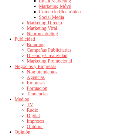
|
Email Marketing
Marketing Móvil
Revistas
Comercio Electrónico
de
Social Media
Publicidad
Marketing Directo
en
Marketing Viral
Colombia
Neuromarketing
Publicidad
|
Branding
Magazine
Campañas Publicitarias
de
Diseño y Creatividad
Publicidad
Marketing Promocional
Negocios y Empresas
y
Nombramientos
Marketing
Agencias
|
Empresas
Noticias
Formación
de
Tendencias
Medios
Actualidad
TV
y
Radio
Mercadeo
Digital
en
Impresos
Outdoor
Colombia
Opinión
|