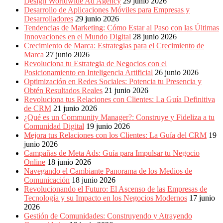
Design Worldwide Ad Agency
29 junio 2026
Desarrollo de Aplicaciones Móviles para Empresas y
Desarrolladores
29 junio 2026
Tendencias de Marketing: Cómo Estar al Paso con las Últimas
Innovaciones en el Mundo Digital
28 junio 2026
Crecimiento de Marca: Estrategias para el Crecimiento de
Marca
27 junio 2026
Revoluciona tu Estrategia de Negocios con el
Posicionamiento en Inteligencia Artificial
26 junio 2026
Optimización en Redes Sociales: Potencia tu Presencia y
Obtén Resultados Reales
21 junio 2026
Revoluciona tus Relaciones con Clientes: La Guía Definitiva
de CRM
21 junio 2026
¿Qué es un Community Manager?: Construye y Fideliza a tu
Comunidad Digital
19 junio 2026
Mejora tus Relaciones con los Clientes: La Guía del CRM
19
junio 2026
Campañas de Meta Ads: Guía para Impulsar tu Negocio
Online
18 junio 2026
Navegando el Cambiante Panorama de los Medios de
Comunicación
18 junio 2026
Revolucionando el Futuro: El Ascenso de las Empresas de
Tecnología y su Impacto en los Negocios Modernos
17 junio
2026
Gestión de Comunidades: Construyendo y Atrayendo