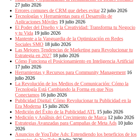
Eventos
27 julio 2026
de
Errores comunes de CRM que debes evitar
22 julio 2026
Marketing,
Tecnologías y Herramientas para el Desarrollo de
Mercadotecnia,
Aplicaciones Móviles
19 julio 2026
Eventos
El Poder del Diseño y la Creatividad: Transforma tu Negocio
Publicitarios,
y tu Vida
19 julio 2026
Colecciónes,
Mantente a la Vanguardia de la Optimización en Redes
Marcas,
Sociales SMO
18 julio 2026
Insigns,
Las Mejores Tendencias de Marketing para Revolucionar tu
TV,
Estrategia en 2027
18 julio 2026
Radio,
Cómo Funciona el Posicionamiento en Inteligencia Artificial
Creatividad,
17 julio 2026
SEO,
Herramientas y Recursos para Community Management
16
SEM,
julio 2026
Free
La Revolución de los Medios de Comunicación: Cómo la
Press,
Tecnología Está Cambiando la Forma en que Nos
RRPP,
Conectamos
16 julio 2026
Spots,
Publicidad Digital: Cómo Revolucionar tu Publicidad en la
Comerciales,
Era Moderna
15 julio 2026
Periodismo,
Medición del Éxito de la Publicidad ATL
15 julio 2026
Revistas,
Medición y Análisis del Crecimiento de Marca
12 julio 2026
Magazines
Estrategias Avanzadas para Campañas de Meta Ads
10 julio
,
2026
ATL,
Anuncios de YouTube Ads: Entendiendo los beneficios de los
BTL,
anuncios de YouTube
9 julio 2026