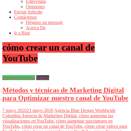
Entrevistas
Revistas
Opiniones
de
Enviar Artículo
Actualidad
Contáctenos
Déjanos un mensaje
en
Acerca De
Colombia
Ir a Blue
Revista
cómo crear un canal de
iBlue
Marketing
YouTube
|
Magazine
de
Publicidad,
Marketing Digital
Videos
Mercadeo
y
Métodos y técnicas de Marketing Digital
Medios
de
para Optimizar nuestro canal de YouTube
la
Agencia
Blue
7 mayo 2020
23 mayo 2020
Agencia Blue Design Worldwide
Design
Colombia
Agencia de Marketing Digital
,
cómo aumentar las
Colombia
visualizaciones en YouTube
,
cómo aumentar suscriptores en
y
YouTube
,
cómo crear un canal de YouTube
,
cómo crear videos para