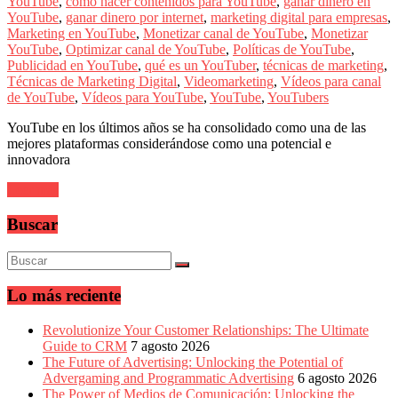
sus
YouTube
,
cómo hacer contenidos para YouTube
,
ganar dinero en
filiales
YouTube
,
ganar dinero por internet
,
marketing digital para empresas
,
en
Marketing en YouTube
,
Monetizar canal de YouTube
,
Monetizar
América
YouTube
,
Optimizar canal de YouTube
,
Políticas de YouTube
,
Latina
Publicidad en YouTube
,
qué es un YouTuber
,
técnicas de marketing
,
|
Técnicas de Marketing Digital
,
Videomarketing
,
Vídeos para canal
Una
de YouTube
,
Vídeos para YouTube
,
YouTube
,
YouTubers
mirada
YouTube en los últimos años se ha consolidado como una de las
estratégica
mejores plataformas considerándose como una potencial e
y
innovadora
versátil
del
Leer más
Marketing
en
Buscar
LATAM
|
Bitácora
social
de
Lo más reciente
Mercadeo
Interactivo,
Revolutionize Your Customer Relationships: The Ultimate
Medios,
Guide to CRM
7 agosto 2026
Publicidad,
The Future of Advertising: Unlocking the Potential of
Marketing,
Advergaming and Programmatic Advertising
6 agosto 2026
Campañas
The Power of Medios de Comunicación: Unlocking the