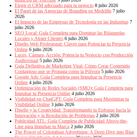
Periódicos
Elegir el CRM adecuado para tu negocio
8 julio 2026
y
El Papel de las Agencias de Branding en Medellín
7 julio
Producción
2026
Gráfica
El Impacto de las Empresas de Tecnología en las Industrias
7
en
julio 2026
Colombia.
SEO Local: Guía Completa para Dominar las Búsquedas
Locales y Atraer Clientes
6 julio 2026
Diseño Web Profesional: Claves para Potenciar tu Presencia
Online
6 julio 2026
Luces, Cámara, Acción: Potencia tu Negocio con Producción
Audiovisual
5 julio 2026
Guía Definitiva de Marketing Viral: Cómo Crear Contenido
Contagioso que se Propaga como la Pólvora
5 julio 2026
Google Ads: Guía Completa para Impulsar tu Presencia
Online
4 julio 2026
Optimización de Redes Sociales (SMO): Guía Completa para
Impulsar tu Presencia Online
4 julio 2026
Visibilidad en ChatGPT: Guía Completa para Maximizar tu
Visibilidad Online
3 julio 2026
Diseño y la Creatividad: Transformando tu Enfoque hacia la
Innovación y la Resolución de Problemas
2 julio 2026
Publicidad ATL: Guía Completa de Publicidad Above-the-
Line para Impulsar tu Marca
2 julio 2026
The Power of Colombian Advertising: A Deep Dive into Blue