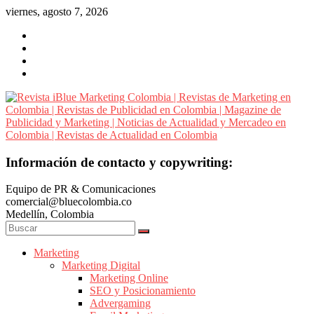
Saltar
viernes, agosto 7, 2026
al
contenido
Revista
Información de contacto y copywriting:
iBlue
Equipo de PR & Comunicaciones
Marketing
comercial@bluecolombia.co
Colombia
Medellín, Colombia
|
Revistas
de
Marketing
Marketing Digital
Marketing
Marketing Online
en
SEO y Posicionamiento
Colombia
Advergaming