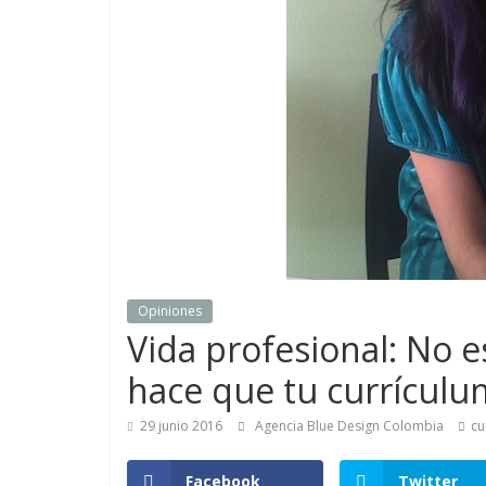
de
Marketing
en
Colombia
|
Revistas
Opiniones
Vida profesional: No e
de
hace que tu currículu
Publicidad
29 junio 2016
Agencia Blue Design Colombia
cu
en
Facebook
Twitter