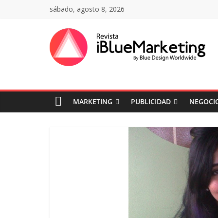
Saltar
sábado, agosto 8, 2026
al
contenido
Revista
iBlue
MARKETING
PUBLICIDAD
NEGOCIO
Marketing
Colombia
|
Revistas