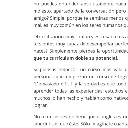
no puedes entender absolutamente nada d
Noticias
molesto, apartado de la conversación pero 
amigo? Simple, porque te sentirías menos q
de
mal, es muy común en los seres humanos qu
Otra situación muy común y estresante es a 
Actualidad
te sientes muy capaz de desempeñar perfect
haces? Simplemente pierdes la oportunida
y
que tu currículum doble su potencial
.
Si piensas empezar un curso más vale q
Mercadeo
personas que empiezan un curso de Inglé
‘’Demasiado difícil’’ y la verdad es que to
en
aprender todas las experiencias, estudios e 
muchos lo han hecho y hablan como nativos
Colombia
lograr.
No te encierres en decir que el inglés es
|
laberínticos que éste. Sólo imagínate cuan