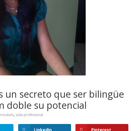
s un secreto que ser bilingüe
m doble su potencial
,
rriculum
vida profesional
LinkedIn
Pinterest