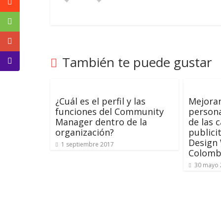
Mercadeo
y
Medios
de
la
También te puede gustar
Agencia
Blue
Design
¿Cuál es el perfil y las
Mejoran
Colombia
funciones del Community
persona
y
Manager dentro de la
de las
sus
organización?
publici
filiales
Design
1 septiembre 2017
en
Colomb
América
30 mayo 
Latina
|
Una
mirada
estratégica