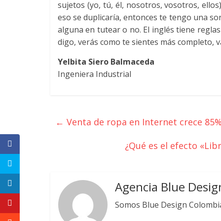
sujetos (yo, tú, él, nosotros, vosotros, ell
Revistas
eso se duplicaría, entonces te tengo una sor
alguna en tutear o no. El inglés tiene regla
de
digo, verás como te sientes más completo, v
Yelbita Siero Balmaceda
Actualidad
Ingeniera Industrial
en
Colombia
←
Venta de ropa en Internet crece 85
¿Qué es el efecto «Li
Revista
iBlue
Marketing
|
Agencia Blue Desig
Magazine
Somos Blue Design Colombia
de
Publicidad,