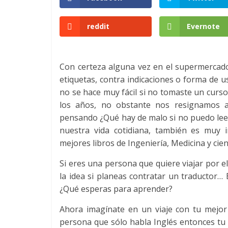
Colombia
reddit
Evernote
|
Con certeza alguna vez en el supermercad
Magazine
etiquetas, contra indicaciones o forma de u
no se hace muy fácil si no tomaste un curs
de
los años, no obstante nos resignamos a
pensando ¿Qué hay de malo si no puedo leer 
Publicidad
nuestra vida cotidiana, también es muy 
mejores libros de Ingeniería, Medicina y cie
y
Si eres una persona que quiere viajar por 
la idea si planeas contratar un traductor… 
Marketing
¿Qué esperas para aprender?
Ahora imagínate en un viaje con tu mejor
|
persona que sólo habla Inglés entonces tu