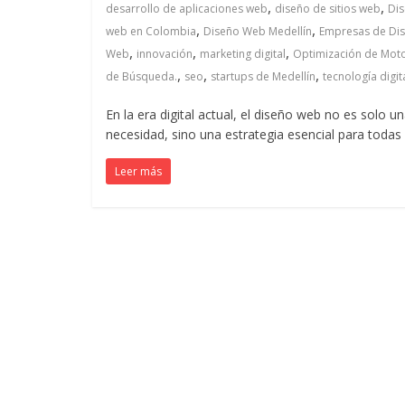
,
,
desarrollo de aplicaciones web
diseño de sitios web
Di
Colombia
,
,
web en Colombia
Diseño Web Medellín
Empresas de Di
,
,
,
Web
innovación
marketing digital
Optimización de Mot
|
,
,
,
de Búsqueda.
seo
startups de Medellín
tecnología digit
Magazine
En la era digital actual, el diseño web no es solo u
necesidad, sino una estrategia esencial para todas 
de
Leer más
Publicidad
y
Marketing
|