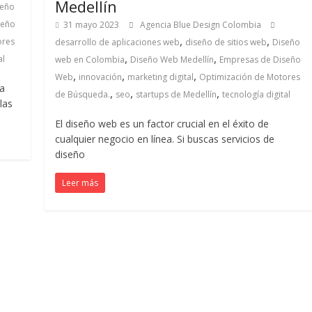
Medellín
seño
seño
31 mayo 2023
Agencia Blue Design Colombia
,
,
ores
desarrollo de aplicaciones web
diseño de sitios web
Diseño
,
,
al
web en Colombia
Diseño Web Medellín
Empresas de Diseño
,
,
,
Web
innovación
marketing digital
Optimización de Motores
na
,
,
,
de Búsqueda.
seo
startups de Medellín
tecnología digital
las
El diseño web es un factor crucial en el éxito de
cualquier negocio en línea. Si buscas servicios de
diseño
Leer más