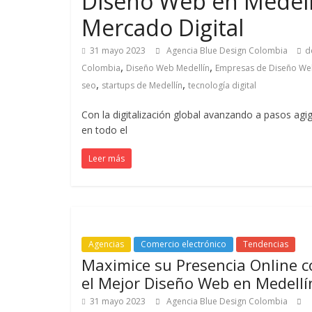
Diseño Web en Medellí
Marketing
Mercado Digital
31 mayo 2023
Agencia Blue Design Colombia
d
en
,
,
Colombia
Diseño Web Medellín
Empresas de Diseño W
,
,
seo
startups de Medellín
tecnología digital
Colombia
Con la digitalización global avanzando a pasos a
en todo el
|
Leer más
Revistas
de
Agencias
Comercio electrónico
Tendencias
Publicidad
Maximice su Presencia Online c
el Mejor Diseño Web en Medellí
en
31 mayo 2023
Agencia Blue Design Colombia