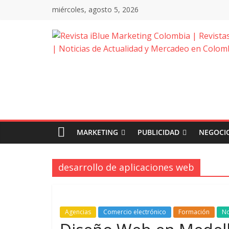
Saltar
miércoles, agosto 5, 2026
al
contenido
Revista
iBlue
Marketing
Colombia
MARKETING
PUBLICIDAD
NEGOCIO
|
desarrollo de aplicaciones web
Revistas
Agencias
Comercio electrónico
Formación
N
de