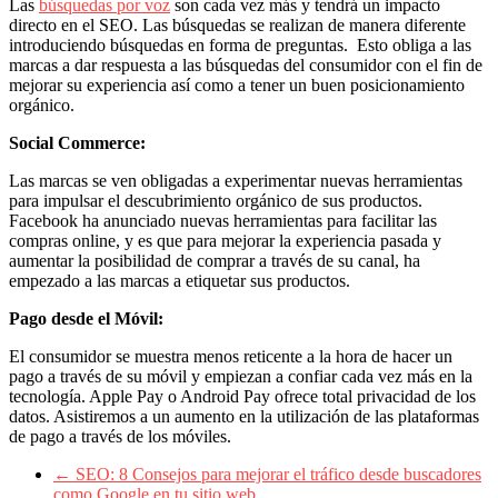
Las
búsquedas por voz
son cada vez más y tendrá un impacto
Eventos
directo en el SEO. Las búsquedas se realizan de manera diferente
de
introduciendo búsquedas en forma de preguntas. Esto obliga a las
Marketing,
marcas a dar respuesta a las búsquedas del consumidor con el fin de
Mercadotecnia,
mejorar su experiencia así como a tener un buen posicionamiento
Eventos
orgánico.
Publicitarios,
Colecciónes,
Social Commerce:
Marcas,
Insigns,
Las marcas se ven obligadas a experimentar nuevas herramientas
TV,
para impulsar el descubrimiento orgánico de sus productos.
Radio,
Facebook ha anunciado nuevas herramientas para facilitar las
Creatividad,
compras online, y es que para mejorar la experiencia pasada y
SEO,
aumentar la posibilidad de comprar a través de su canal, ha
SEM,
empezado a las marcas a etiquetar sus productos.
Free
Press,
Pago desde el Móvil:
RRPP,
Spots,
El consumidor se muestra menos reticente a la hora de hacer un
Comerciales,
pago a través de su móvil y empiezan a confiar cada vez más en la
Periodismo,
tecnología. Apple Pay o Android Pay ofrece total privacidad de los
Revistas,
datos. Asistiremos a un aumento en la utilización de las plataformas
Magazines
de pago a través de los móviles.
,
ATL,
←
SEO: 8 Consejos para mejorar el tráfico desde buscadores
BTL,
como Google en tu sitio web