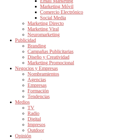
|
Email Marketing
Marketing Móvil
Revistas
Comercio Electrónico
de
Social Media
Publicidad
Marketing Directo
en
Marketing Viral
Colombia
Neuromarketing
Publicidad
|
Branding
Magazine
Campañas Publicitarias
de
Diseño y Creatividad
Publicidad
Marketing Promocional
Negocios y Empresas
y
Nombramientos
Marketing
Agencias
|
Empresas
Noticias
Formación
de
Tendencias
Medios
Actualidad
TV
y
Radio
Mercadeo
Digital
en
Impresos
Outdoor
Colombia
Opinión
|