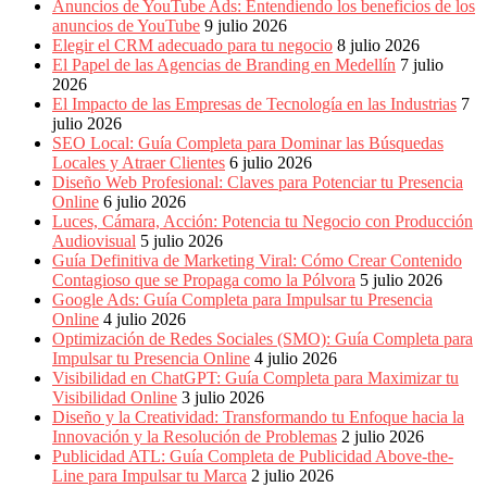
Anuncios de YouTube Ads: Entendiendo los beneficios de los
anuncios de YouTube
9 julio 2026
Elegir el CRM adecuado para tu negocio
8 julio 2026
El Papel de las Agencias de Branding en Medellín
7 julio
2026
El Impacto de las Empresas de Tecnología en las Industrias
7
julio 2026
SEO Local: Guía Completa para Dominar las Búsquedas
Locales y Atraer Clientes
6 julio 2026
Diseño Web Profesional: Claves para Potenciar tu Presencia
Online
6 julio 2026
Luces, Cámara, Acción: Potencia tu Negocio con Producción
Audiovisual
5 julio 2026
Guía Definitiva de Marketing Viral: Cómo Crear Contenido
Contagioso que se Propaga como la Pólvora
5 julio 2026
Google Ads: Guía Completa para Impulsar tu Presencia
Online
4 julio 2026
Optimización de Redes Sociales (SMO): Guía Completa para
Impulsar tu Presencia Online
4 julio 2026
Visibilidad en ChatGPT: Guía Completa para Maximizar tu
Visibilidad Online
3 julio 2026
Diseño y la Creatividad: Transformando tu Enfoque hacia la
Innovación y la Resolución de Problemas
2 julio 2026
Publicidad ATL: Guía Completa de Publicidad Above-the-
Line para Impulsar tu Marca
2 julio 2026