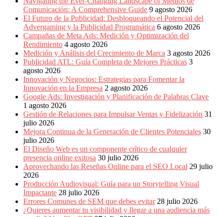
Navigating the Ever-Changing Landscape of Medios de
Comunicación: A Comprehensive Guide
9 agosto 2026
El Futuro de la Publicidad: Desbloqueando el Potencial del
Advergaming y la Publicidad Programática
6 agosto 2026
Campañas de Meta Ads: Medición y Optimización del
Rendimiento
4 agosto 2026
Medición y Análisis del Crecimiento de Marca
3 agosto 2026
Publicidad ATL: Guía Completa de Mejores Prácticas
3
agosto 2026
Innovación y Negocios: Estrategias para Fomentar la
Innovación en la Empresa
2 agosto 2026
Google Ads: Investigación y Planificación de Palabras Clave
1 agosto 2026
Gestión de Relaciones para Impulsar Ventas y Fidelización
31
julio 2026
Mejora Continua de la Generación de Clientes Potenciales
30
julio 2026
El Diseño Web es un componente crítico de cualquier
presencia online exitosa
30 julio 2026
Aprovechando las Reseñas Online para el SEO Local
29 julio
2026
Producción Audiovisual: Guía para un Storytelling Visual
Impactante
28 julio 2026
Errores Comunes de SEM que debes evitar
28 julio 2026
¿Quieres aumentar tu visibilidad y llegar a una audiencia más