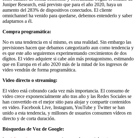
Publicitarias,
Juniper Research, está previsto que para el año 2020, haya un
Agencias,
aumento del 283% de dispositivos conectados. El cliente
Empresas,
omnichannel ha venido para quedarse, debemos entenderlo y saber
Negocios,
adaptarnos a él.
Tendencias,
Trendings,
Compra programática:
Dinero,
Economía,
No es una tendencia en sí mismo, es una realidad. Sin embargo las
Diseño
previsiones hacen que debamos categorizarlo aun como tendencia y
Web,
es que este año seguiremos experimentando crecimientos de dos
Móviles,
dígitos. El video adquiere si cabe aún más protagonismo, estimando
Estrategias
que en Europa en el año 2020 más de la mitad de los ingresos de
Digitales,
video vendrán de forma programática.
Estrategias
Publicitarias,
Video directo o streaming:
Alianzas,
Clientes,
El video está cobrando cada vez más importancia. El consumo de
Innovación,
video crece exponencialmente año tras año y las Redes Sociales se
Tecnología,
han convertido en el mejor sitio para alojar y compartir contenidos
Noticias,
en video. Facebook Live, Instagram, YouTube y Twitter se han
Artículos,
unido a esta tendencia, y millones de usuarios consumen vídeos en
Gente,
directo y de corta duración.
Contenidos
de
Búsquedas de Voz de Google:
Calidad,