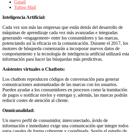
sus
Gmail
filiales
Yahoo Mail
en
América
Inteligencia Artificial:
Latina
|
Cada vez son más las empresas que están detrás del desarrollo de
Una
máquinas de aprendizaje cada vez más avanzadas e integradas
mirada
generando «engagement» entre los consumidores y las marcas,
estratégica
potenciando así la eficacia en la comunicación. Durante el 2017, los
y
motores de búsqueda comenzarán a incorporar nuevos datos de
versátil
comportamiento y la tecnología de inteligencia artificial utilizará esta
del
información para hacer las búsquedas más predictivas.
Marketing
Asistentes virtuales o Chatbots:
en
LATAM
Los chatbots reproducen códigos de conversación para generar
|
comunicaciones automatizadas de las marcas con los usuarios.
Bitácora
Pueden ayudar a los consumidores en procesos como la tramitación
social
de pagos o notificar envíos y entregas y, además, las marcas podrán
de
reducir costes de atención al cliente.
Mercadeo
Interactivo,
Omnicanalidad:
Medios,
Publicidad,
Un nuevo perfil de consumidor, interconectado, ávido de
Marketing,
información e inmediatez exige una comunicación que integre todos
Campañas
estos canales de forma coherente y coordinada. Según el estudio de