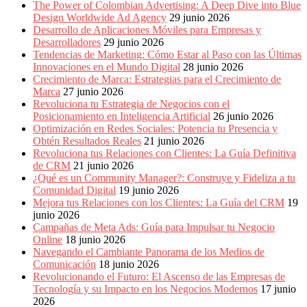
The Power of Colombian Advertising: A Deep Dive into Blue
Design Worldwide Ad Agency
29 junio 2026
Desarrollo de Aplicaciones Móviles para Empresas y
Desarrolladores
29 junio 2026
Tendencias de Marketing: Cómo Estar al Paso con las Últimas
Innovaciones en el Mundo Digital
28 junio 2026
Crecimiento de Marca: Estrategias para el Crecimiento de
Marca
27 junio 2026
Revoluciona tu Estrategia de Negocios con el
Posicionamiento en Inteligencia Artificial
26 junio 2026
Optimización en Redes Sociales: Potencia tu Presencia y
Obtén Resultados Reales
21 junio 2026
Revoluciona tus Relaciones con Clientes: La Guía Definitiva
de CRM
21 junio 2026
¿Qué es un Community Manager?: Construye y Fideliza a tu
Comunidad Digital
19 junio 2026
Mejora tus Relaciones con los Clientes: La Guía del CRM
19
junio 2026
Campañas de Meta Ads: Guía para Impulsar tu Negocio
Online
18 junio 2026
Navegando el Cambiante Panorama de los Medios de
Comunicación
18 junio 2026
Revolucionando el Futuro: El Ascenso de las Empresas de
Tecnología y su Impacto en los Negocios Modernos
17 junio
2026