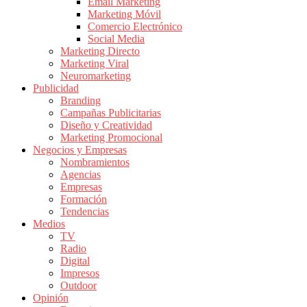
|
Email Marketing
Marketing Móvil
Revistas
Comercio Electrónico
de
Social Media
Publicidad
Marketing Directo
en
Marketing Viral
Colombia
Neuromarketing
Publicidad
|
Branding
Magazine
Campañas Publicitarias
de
Diseño y Creatividad
Publicidad
Marketing Promocional
Negocios y Empresas
y
Nombramientos
Marketing
Agencias
|
Empresas
Noticias
Formación
de
Tendencias
Medios
Actualidad
TV
y
Radio
Mercadeo
Digital
en
Impresos
Outdoor
Colombia
Opinión
|