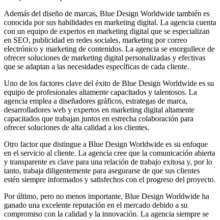
Publicitarias,
Agencias,
Además del diseño de marcas, Blue Design Worldwide también es
Empresas,
conocida por sus habilidades en marketing digital. La agencia cuenta
Negocios,
con un equipo de expertos en marketing digital que se especializan
Tendencias,
en SEO, publicidad en redes sociales, marketing por correo
Trendings,
electrónico y marketing de contenidos. La agencia se enorgullece de
Dinero,
ofrecer soluciones de marketing digital personalizadas y efectivas
Economía,
que se adaptan a las necesidades específicas de cada cliente.
Diseño
Web,
Uno de los factores clave del éxito de Blue Design Worldwide es su
Móviles,
equipo de profesionales altamente capacitados y talentosos. La
Estrategias
agencia emplea a diseñadores gráficos, estrategas de marca,
Digitales,
desarrolladores web y expertos en marketing digital altamente
Estrategias
capacitados que trabajan juntos en estrecha colaboración para
Publicitarias,
ofrecer soluciones de alta calidad a los clientes.
Alianzas,
Clientes,
Otro factor que distingue a Blue Design Worldwide es su enfoque
Innovación,
en el servicio al cliente. La agencia cree que la comunicación abierta
Tecnología,
y transparente es clave para una relación de trabajo exitosa y, por lo
Noticias,
tanto, trabaja diligentemente para asegurarse de que sus clientes
Artículos,
estén siempre informados y satisfechos con el progreso del proyecto.
Gente,
Contenidos
Por último, pero no menos importante, Blue Design Worldwide ha
de
ganado una excelente reputación en el mercado debido a su
Calidad,
compromiso con la calidad y la innovación. La agencia siempre se