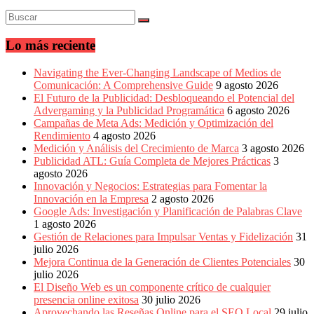
Lo más reciente
Navigating the Ever-Changing Landscape of Medios de
Comunicación: A Comprehensive Guide
9 agosto 2026
El Futuro de la Publicidad: Desbloqueando el Potencial del
Advergaming y la Publicidad Programática
6 agosto 2026
Campañas de Meta Ads: Medición y Optimización del
Rendimiento
4 agosto 2026
Medición y Análisis del Crecimiento de Marca
3 agosto 2026
Publicidad ATL: Guía Completa de Mejores Prácticas
3
agosto 2026
Innovación y Negocios: Estrategias para Fomentar la
Innovación en la Empresa
2 agosto 2026
Google Ads: Investigación y Planificación de Palabras Clave
1 agosto 2026
Gestión de Relaciones para Impulsar Ventas y Fidelización
31
julio 2026
Mejora Continua de la Generación de Clientes Potenciales
30
julio 2026
El Diseño Web es un componente crítico de cualquier
presencia online exitosa
30 julio 2026
Aprovechando las Reseñas Online para el SEO Local
29 julio