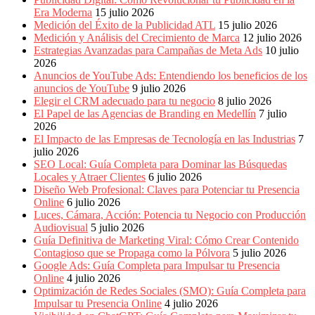
Era Moderna
15 julio 2026
Medición del Éxito de la Publicidad ATL
15 julio 2026
Medición y Análisis del Crecimiento de Marca
12 julio 2026
Estrategias Avanzadas para Campañas de Meta Ads
10 julio
2026
Anuncios de YouTube Ads: Entendiendo los beneficios de los
anuncios de YouTube
9 julio 2026
Elegir el CRM adecuado para tu negocio
8 julio 2026
El Papel de las Agencias de Branding en Medellín
7 julio
2026
El Impacto de las Empresas de Tecnología en las Industrias
7
julio 2026
SEO Local: Guía Completa para Dominar las Búsquedas
Locales y Atraer Clientes
6 julio 2026
Diseño Web Profesional: Claves para Potenciar tu Presencia
Online
6 julio 2026
Luces, Cámara, Acción: Potencia tu Negocio con Producción
Audiovisual
5 julio 2026
Guía Definitiva de Marketing Viral: Cómo Crear Contenido
Contagioso que se Propaga como la Pólvora
5 julio 2026
Google Ads: Guía Completa para Impulsar tu Presencia
Online
4 julio 2026
Optimización de Redes Sociales (SMO): Guía Completa para
Impulsar tu Presencia Online
4 julio 2026