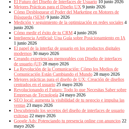
El Futuro del Diseño de Interfaces de Usuario
10 junio 2026
Mejores Prácticas para el Diseño UX
9 junio 2026
Cómo Desbloquear el Poder del Marketing en Motores de
Búsqueda (SEM)
9 junio 2026
Medición y seguimiento de la optimización en redes sociales
4
junio 2026
Cómo medir el éxito de tu CRM
4 junio 2026
Inteligencia Artificial: Una Guía sobre Posicionamiento en IA
1 junio 2026
El papel de la interfaz de usuario en los productos digitales
modernos
30 mayo 2026
Creando experiencias memorables con Diseño de interfaces
de usuario (UI)
28 mayo 2026
La Revolución de la Comunicación: Cómo los Medios de
Comunicación Están Cambiando el Mundo
28 mayo 2026
Mejores prácticas para el diseño de UX: Creación de diseños
centrados en el usuario
25 mayo 2026
Revolucionando el Futuro: Todo lo que Necesitas Saber sobre
Empresas de Tecnología
24 mayo 2026
SEO local: aumenta la visibilidad de tu negocio e impulsa las
ventas
23 mayo 2026
Descubriendo los secretos del diseño de interfaces de usuario
exitosas
22 mayo 2026
Google Ads: Potenciando tu presencia online con anuncios
22
mayo 2026