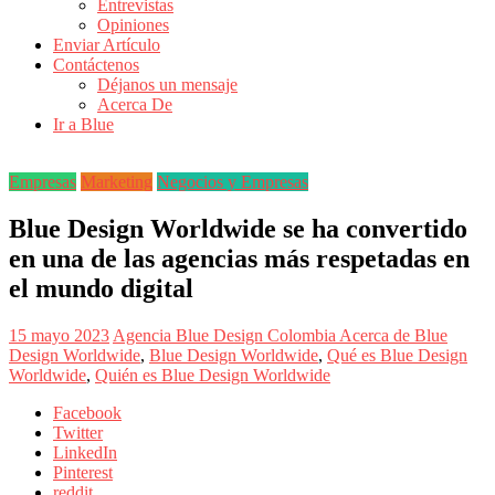
Entrevistas
Revistas
Opiniones
de
Enviar Artículo
Actualidad
Contáctenos
Déjanos un mensaje
en
Acerca De
Colombia
Ir a Blue
Revista
iBlue
Empresas
Marketing
Negocios y Empresas
Marketing
|
Blue Design Worldwide se ha convertido
Magazine
en una de las agencias más respetadas en
de
Publicidad,
el mundo digital
Mercadeo
y
15 mayo 2023
Agencia Blue Design Colombia
Acerca de Blue
Medios
Design Worldwide
,
Blue Design Worldwide
,
Qué es Blue Design
de
Worldwide
,
Quién es Blue Design Worldwide
la
Agencia
Facebook
Blue
Twitter
Design
LinkedIn
Colombia
Pinterest
y
reddit