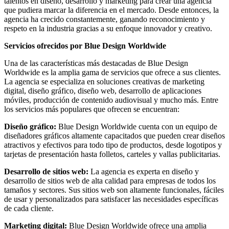
talentos en diseño, desarrollo y marketing para crear una agencia
Periódicos
que pudiera marcar la diferencia en el mercado. Desde entonces, la
y
agencia ha crecido constantemente, ganando reconocimiento y
Producción
respeto en la industria gracias a su enfoque innovador y creativo.
Gráfica
en
Servicios ofrecidos por Blue Design Worldwide
Colombia.
Una de las características más destacadas de Blue Design
Worldwide es la amplia gama de servicios que ofrece a sus clientes.
La agencia se especializa en soluciones creativas de marketing
digital, diseño gráfico, diseño web, desarrollo de aplicaciones
móviles, producción de contenido audiovisual y mucho más. Entre
los servicios más populares que ofrecen se encuentran:
Diseño gráfico:
Blue Design Worldwide cuenta con un equipo de
diseñadores gráficos altamente capacitados que pueden crear diseños
atractivos y efectivos para todo tipo de productos, desde logotipos y
tarjetas de presentación hasta folletos, carteles y vallas publicitarias.
Desarrollo de sitios web:
La agencia es experta en diseño y
desarrollo de sitios web de alta calidad para empresas de todos los
tamaños y sectores. Sus sitios web son altamente funcionales, fáciles
de usar y personalizados para satisfacer las necesidades específicas
de cada cliente.
Marketing digital:
Blue Design Worldwide ofrece una amplia