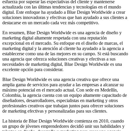
Eventos
esfuerza por superar las expectativas del cliente y mantenerse
de
actualizada con las últimas tendencias y tecnologías en el mundo
Marketing,
digital. Este enfoque ha ayudado a Blue Design Worldwide a crear
Mercadotecnia,
soluciones innovadoras y efectivas que han ayudado a sus clientes a
Eventos
destacarse en un mercado cada vez más competitivo.
Publicitarios,
En resumen, Blue Design Worldwide es una agencia de diseño y
Colecciónes,
marketing digital altamente respetada con una reputación
Marcas,
excepcional en el mercado. Su enfoque en el diseño de marcas, el
Insigns,
marketing digital y la atención al cliente ha ayudado a la agencia a
TV,
establecerse como una de las mejores en su campo. Si está buscando
Radio,
una agencia que ofrezca soluciones creativas y efectivas a sus
Creatividad,
necesidades de marketing digital, Blue Design Worldwide es una
SEO,
excelente opción para considerar.
SEM,
Free
Blue Design Worldwide es una agencia creativa que ofrece una
Press,
amplia gama de servicios para ayudar a las empresas a alcanzar su
RRPP,
máximo potencial en el mercado actual. Con sede en Medellín,
Spots,
Colombia, la agencia cuenta con un equipo altamente capacitado de
Comerciales,
diseñadores, desarrolladores, especialistas en marketing y otros
Periodismo,
profesionales creativos que trabajan juntos para ofrecer soluciones
Revistas,
de marketing efectivas y personalizadas para sus clientes.
Magazines
,
La historia de Blue Design Worldwide comienza en 2010, cuando
ATL,
un grupo de jóvenes emprendedores decidió unir sus habilidades y
BTL,