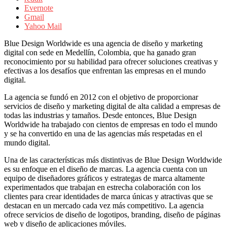
sus
Evernote
filiales
Gmail
en
Yahoo Mail
América
Latina
Blue Design Worldwide es una agencia de diseño y marketing
|
digital con sede en Medellín, Colombia, que ha ganado gran
Una
reconocimiento por su habilidad para ofrecer soluciones creativas y
mirada
efectivas a los desafíos que enfrentan las empresas en el mundo
estratégica
digital.
y
versátil
La agencia se fundó en 2012 con el objetivo de proporcionar
del
servicios de diseño y marketing digital de alta calidad a empresas de
Marketing
todas las industrias y tamaños. Desde entonces, Blue Design
en
Worldwide ha trabajado con cientos de empresas en todo el mundo
LATAM
y se ha convertido en una de las agencias más respetadas en el
|
mundo digital.
Bitácora
social
Una de las características más distintivas de Blue Design Worldwide
de
es su enfoque en el diseño de marcas. La agencia cuenta con un
Mercadeo
equipo de diseñadores gráficos y estrategas de marca altamente
Interactivo,
experimentados que trabajan en estrecha colaboración con los
Medios,
clientes para crear identidades de marca únicas y atractivas que se
Publicidad,
destacan en un mercado cada vez más competitivo. La agencia
Marketing,
ofrece servicios de diseño de logotipos, branding, diseño de páginas
Campañas
web y diseño de aplicaciones móviles.