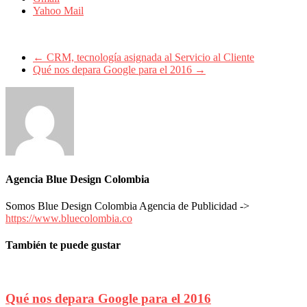
sus
Yahoo Mail
filiales
en
América
Latina
←
CRM, tecnología asignada al Servicio al Cliente
|
Qué nos depara Google para el 2016
→
Una
mirada
estratégica
y
versátil
del
Marketing
en
LATAM
Agencia Blue Design Colombia
|
Bitácora
Somos Blue Design Colombia Agencia de Publicidad ->
social
https://www.bluecolombia.co
de
Mercadeo
También te puede gustar
Interactivo,
Medios,
Publicidad,
Marketing,
Campañas
Qué nos depara Google para el 2016