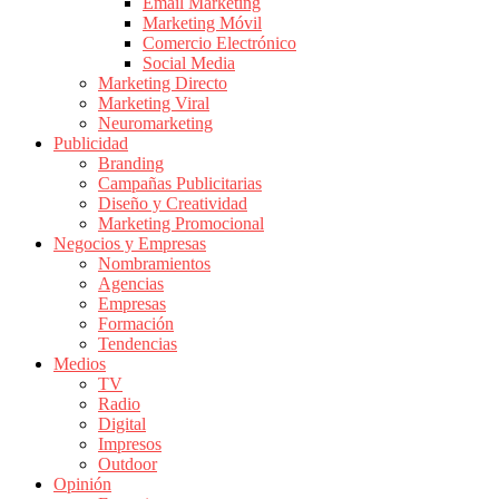
|
Email Marketing
Marketing Móvil
Revistas
Comercio Electrónico
de
Social Media
Publicidad
Marketing Directo
en
Marketing Viral
Colombia
Neuromarketing
Publicidad
|
Branding
Magazine
Campañas Publicitarias
de
Diseño y Creatividad
Publicidad
Marketing Promocional
Negocios y Empresas
y
Nombramientos
Marketing
Agencias
|
Empresas
Noticias
Formación
de
Tendencias
Medios
Actualidad
TV
y
Radio
Mercadeo
Digital
en
Impresos
Outdoor
Colombia
Opinión
|