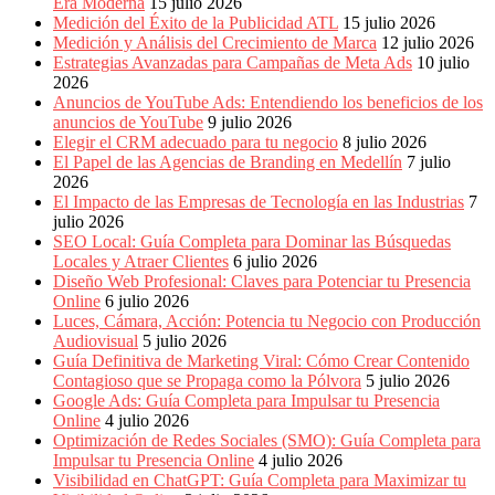
Era Moderna
15 julio 2026
Medición del Éxito de la Publicidad ATL
15 julio 2026
Medición y Análisis del Crecimiento de Marca
12 julio 2026
Estrategias Avanzadas para Campañas de Meta Ads
10 julio
2026
Anuncios de YouTube Ads: Entendiendo los beneficios de los
anuncios de YouTube
9 julio 2026
Elegir el CRM adecuado para tu negocio
8 julio 2026
El Papel de las Agencias de Branding en Medellín
7 julio
2026
El Impacto de las Empresas de Tecnología en las Industrias
7
julio 2026
SEO Local: Guía Completa para Dominar las Búsquedas
Locales y Atraer Clientes
6 julio 2026
Diseño Web Profesional: Claves para Potenciar tu Presencia
Online
6 julio 2026
Luces, Cámara, Acción: Potencia tu Negocio con Producción
Audiovisual
5 julio 2026
Guía Definitiva de Marketing Viral: Cómo Crear Contenido
Contagioso que se Propaga como la Pólvora
5 julio 2026
Google Ads: Guía Completa para Impulsar tu Presencia
Online
4 julio 2026
Optimización de Redes Sociales (SMO): Guía Completa para
Impulsar tu Presencia Online
4 julio 2026
Visibilidad en ChatGPT: Guía Completa para Maximizar tu