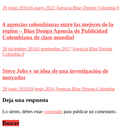
Publicitarias,
Agencias,
29 junio 2016
16 mayo 2023
Agencia Blue Design Colombia
0
Empresas,
Negocios,
Tendencias,
4 agencias colombianas entre las mejores de la
Trendings,
región – Blue Design Agencia de Publicidad
Dinero,
Colombiana de clase mundial
Economía,
Diseño
Web,
28 diciembre 2016
3 septiembre 2017
Agencia Blue Design
Móviles,
Colombia
0
Estrategias
Digitales,
Estrategias
Steve Jobs y su idea de una investigación de
Publicitarias,
mercados
Alianzas,
Clientes,
29 junio 2016
29 junio 2016
Agencia Blue Design Colombia
Innovación,
Tecnología,
Deja una respuesta
Noticias,
Artículos,
Lo siento, debes estar
conectado
para publicar un comentario.
Gente,
Contenidos
Buscar
de
Calidad,