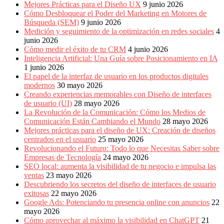
Mejores Prácticas para el Diseño UX
9 junio 2026
Cómo Desbloquear el Poder del Marketing en Motores de
Búsqueda (SEM)
9 junio 2026
Medición y seguimiento de la optimización en redes sociales
4
junio 2026
Cómo medir el éxito de tu CRM
4 junio 2026
Inteligencia Artificial: Una Guía sobre Posicionamiento en IA
1 junio 2026
El papel de la interfaz de usuario en los productos digitales
modernos
30 mayo 2026
Creando experiencias memorables con Diseño de interfaces
de usuario (UI)
28 mayo 2026
La Revolución de la Comunicación: Cómo los Medios de
Comunicación Están Cambiando el Mundo
28 mayo 2026
Mejores prácticas para el diseño de UX: Creación de diseños
centrados en el usuario
25 mayo 2026
Revolucionando el Futuro: Todo lo que Necesitas Saber sobre
Empresas de Tecnología
24 mayo 2026
SEO local: aumenta la visibilidad de tu negocio e impulsa las
ventas
23 mayo 2026
Descubriendo los secretos del diseño de interfaces de usuario
exitosas
22 mayo 2026
Google Ads: Potenciando tu presencia online con anuncios
22
mayo 2026
Cómo aprovechar al máximo la visibilidad en ChatGPT
21