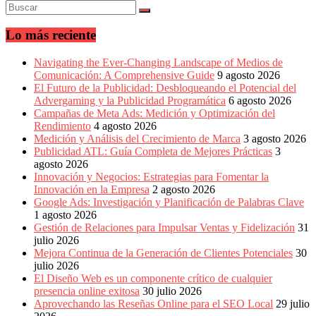
Eventos
de
Marketing,
Lo más reciente
Mercadotecnia,
Eventos
Navigating the Ever-Changing Landscape of Medios de
Publicitarios,
Comunicación: A Comprehensive Guide
9 agosto 2026
Colecciónes,
El Futuro de la Publicidad: Desbloqueando el Potencial del
Marcas,
Advergaming y la Publicidad Programática
6 agosto 2026
Insigns,
Campañas de Meta Ads: Medición y Optimización del
TV,
Rendimiento
4 agosto 2026
Radio,
Medición y Análisis del Crecimiento de Marca
3 agosto 2026
Creatividad,
Publicidad ATL: Guía Completa de Mejores Prácticas
3
SEO,
agosto 2026
SEM,
Innovación y Negocios: Estrategias para Fomentar la
Free
Innovación en la Empresa
2 agosto 2026
Press,
Google Ads: Investigación y Planificación de Palabras Clave
RRPP,
1 agosto 2026
Spots,
Gestión de Relaciones para Impulsar Ventas y Fidelización
31
Comerciales,
julio 2026
Periodismo,
Mejora Continua de la Generación de Clientes Potenciales
30
Revistas,
julio 2026
Magazines
El Diseño Web es un componente crítico de cualquier
,
presencia online exitosa
30 julio 2026
ATL,
Aprovechando las Reseñas Online para el SEO Local
29 julio
BTL,