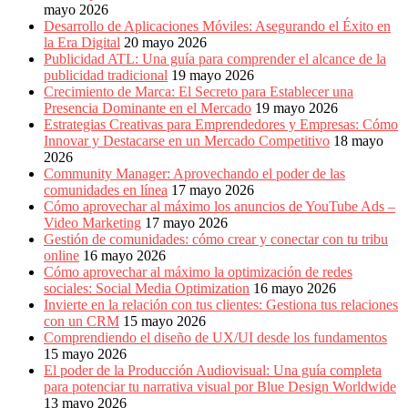
mayo 2026
Desarrollo de Aplicaciones Móviles: Asegurando el Éxito en
la Era Digital
20 mayo 2026
Publicidad ATL: Una guía para comprender el alcance de la
publicidad tradicional
19 mayo 2026
Crecimiento de Marca: El Secreto para Establecer una
Presencia Dominante en el Mercado
19 mayo 2026
Estrategias Creativas para Emprendedores y Empresas: Cómo
Innovar y Destacarse en un Mercado Competitivo
18 mayo
2026
Community Manager: Aprovechando el poder de las
comunidades en línea
17 mayo 2026
Cómo aprovechar al máximo los anuncios de YouTube Ads –
Video Marketing
17 mayo 2026
Gestión de comunidades: cómo crear y conectar con tu tribu
online
16 mayo 2026
Cómo aprovechar al máximo la optimización de redes
sociales: Social Media Optimization
16 mayo 2026
Invierte en la relación con tus clientes: Gestiona tus relaciones
con un CRM
15 mayo 2026
Comprendiendo el diseño de UX/UI desde los fundamentos
15 mayo 2026
El poder de la Producción Audiovisual: Una guía completa
para potenciar tu narrativa visual por Blue Design Worldwide
13 mayo 2026