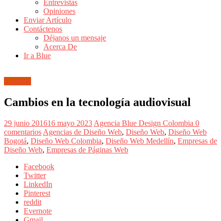
Entrevistas
Revistas
Opiniones
de
Enviar Artículo
Actualidad
Contáctenos
Déjanos un mensaje
en
Acerca De
Colombia
Ir a Blue
Revista
iBlue
Featured
Marketing
|
Cambios en la tecnología audiovisual
Magazine
de
29 junio 2016
16 mayo 2023
Agencia Blue Design Colombia
0
Publicidad,
comentarios
Agencias de Diseño Web
,
Diseño Web
,
Diseño Web
Mercadeo
Bogotá
,
Diseño Web Colombia
,
Diseño Web Medellín
,
Empresas de
y
Diseño Web
,
Empresas de Páginas Web
Medios
de
Facebook
la
Twitter
Agencia
LinkedIn
Blue
Pinterest
Design
reddit
Colombia
Evernote
y
Gmail