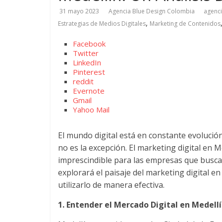
31 mayo 2023
Agencia Blue Design Colombia
agenci
Marketing
,
Estrategias de Medios Digitales
Marketing de Contenidos
en
Facebook
Twitter
LinkedIn
Colombia
Pinterest
reddit
Evernote
|
Gmail
Yahoo Mail
Revistas
El mundo digital está en constante evolució
no es la excepción. El marketing digital en 
de
imprescindible para las empresas que buscan 
explorará el paisaje del marketing digital 
Publicidad
utilizarlo de manera efectiva.
en
1. Entender el Mercado Digital en Medell