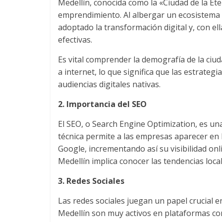
Medellín, conocida como la «Ciudad de la Et
Colombia
emprendimiento. Al albergar un ecosistema 
adoptado la transformación digital y, con ell
|
efectivas.
Es vital comprender la demografía de la ciu
Magazine
a internet, lo que significa que las estrateg
audiencias digitales nativas.
de
2. Importancia del SEO
Publicidad
El SEO, o Search Engine Optimization, es una
técnica permite a las empresas aparecer e
y
Google, incrementando así su visibilidad on
Medellín implica conocer las tendencias local
Marketing
3. Redes Sociales
|
Las redes sociales juegan un papel crucial e
Medellín son muy activos en plataformas com