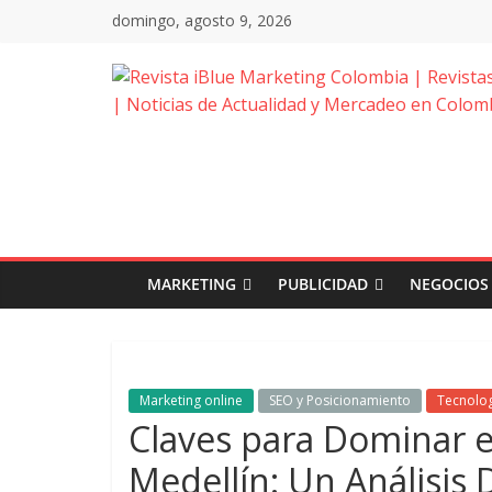
Saltar
domingo, agosto 9, 2026
al
contenido
Revista
iBlue
Marketing
Colombia
MARKETING
PUBLICIDAD
NEGOCIOS
|
Revistas
Marketing online
SEO y Posicionamiento
Tecnolo
Claves para Dominar e
de
Medellín: Un Análisis 