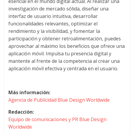
esencial en el mundo digital actual. Al realizar una
Artículos,
investigación de mercado sólida, diseñar una
Gente,
interfaz de usuario intuitiva, desarrollar
Contenidos
funcionalidades relevantes, optimizar el
de
rendimiento y la visibilidad, y fomentar la
Calidad,
participación y obtener retroalimentación, puedes
Eventos
aprovechar al máximo los beneficios que ofrece una
de
aplicación móvil. Impulsa tu presencia digital y
Marketing,
mantente al frente de la competencia al crear una
Mercadotecnia,
aplicación móvil efectiva y centrada en el usuario.
Eventos
Publicitarios,
Colecciónes,
Marcas,
Más información:
Insigns,
Agencia de Publicidad Blue Design Worldwide
TV,
Redacción:
Radio,
Equipo de comunicaciones y PR Blue Design
Creatividad,
Worldwide
SEO,