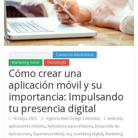
de
Marketing
en
Colombia
Aplicaciones móviles
Comercio electrónico
Marketing móvil
Tecnología
Cómo crear una
|
aplicación móvil y su
Revistas
importancia: Impulsando
de
tu presencia digital
,
18 mayo 2023
Agencia Blue Design Colombia
android
Publicidad
,
,
aplicaciones móviles
Aplicativos para celulares
Desarrollo de
,
,
,
,
Aplicaciones
Experiencia Móvil
ios
marketing digital
Marketing