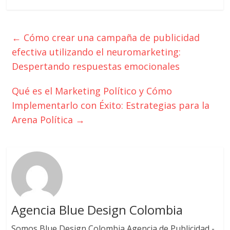
SEM,
Free
Press,
←
Cómo crear una campaña de publicidad
RRPP,
Spots,
efectiva utilizando el neuromarketing:
Comerciales,
Despertando respuestas emocionales
Periodismo,
Revistas,
Qué es el Marketing Político y Cómo
Magazines
Implementarlo con Éxito: Estrategias para la
,
Arena Política
→
ATL,
BTL,
Periódicos
y
Producción
Gráfica
en
Agencia Blue Design Colombia
Colombia.
Somos Blue Design Colombia Agencia de Publicidad -