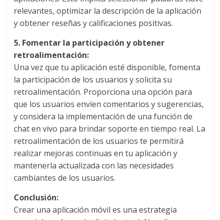
Agencias,
relevantes, optimizar la descripción de la aplicación
Empresas,
y obtener reseñas y calificaciones positivas.
Negocios,
Tendencias,
5. Fomentar la participación y obtener
Trendings,
retroalimentación:
Dinero,
Una vez que tu aplicación esté disponible, fomenta
Economía,
la participación de los usuarios y solicita su
Diseño
retroalimentación. Proporciona una opción para
Web,
que los usuarios envíen comentarios y sugerencias,
Móviles,
y considera la implementación de una función de
Estrategias
chat en vivo para brindar soporte en tiempo real. La
Digitales,
retroalimentación de los usuarios te permitirá
Estrategias
realizar mejoras continuas en tu aplicación y
Publicitarias,
mantenerla actualizada con las necesidades
Alianzas,
cambiantes de los usuarios.
Clientes,
Innovación,
Conclusión:
Tecnología,
Crear una aplicación móvil es una estrategia
Noticias,