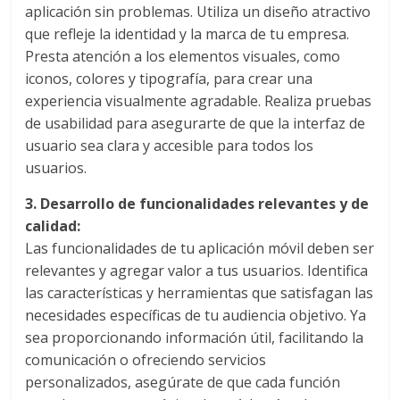
aplicación sin problemas. Utiliza un diseño atractivo
Publicidad,
que refleje la identidad y la marca de tu empresa.
Mercadeo
Presta atención a los elementos visuales, como
y
iconos, colores y tipografía, para crear una
Medios
de
experiencia visualmente agradable. Realiza pruebas
la
de usabilidad para asegurarte de que la interfaz de
Agencia
usuario sea clara y accesible para todos los
Blue
usuarios.
Design
3. Desarrollo de funcionalidades relevantes y de
Colombia
calidad:
y
Las funcionalidades de tu aplicación móvil deben ser
sus
relevantes y agregar valor a tus usuarios. Identifica
filiales
las características y herramientas que satisfagan las
en
América
necesidades específicas de tu audiencia objetivo. Ya
Latina
sea proporcionando información útil, facilitando la
|
comunicación o ofreciendo servicios
Una
personalizados, asegúrate de que cada función