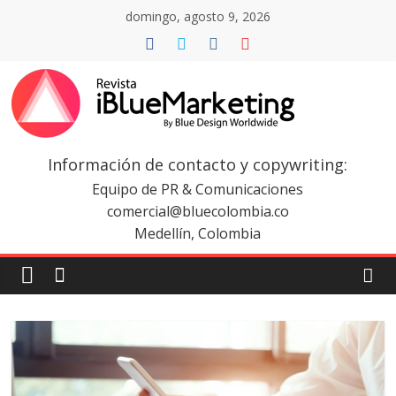
Saltar
domingo, agosto 9, 2026
al
contenido
Revista
iBlue
Información de contacto y copywriting:
Equipo de PR & Comunicaciones
Marketing
comercial@bluecolombia.co
Medellín, Colombia
Colombia
|
Revistas