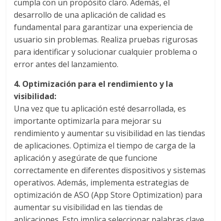
mirada
cumpla con un propósito claro. Además, el
estratégica
desarrollo de una aplicación de calidad es
y
fundamental para garantizar una experiencia de
versátil
usuario sin problemas. Realiza pruebas rigurosas
del
para identificar y solucionar cualquier problema o
Marketing
error antes del lanzamiento.
en
LATAM
4. Optimización para el rendimiento y la
|
visibilidad:
Bitácora
Una vez que tu aplicación esté desarrollada, es
social
importante optimizarla para mejorar su
de
rendimiento y aumentar su visibilidad en las tiendas
Mercadeo
de aplicaciones. Optimiza el tiempo de carga de la
Interactivo,
aplicación y asegúrate de que funcione
Medios,
correctamente en diferentes dispositivos y sistemas
Publicidad,
operativos. Además, implementa estrategias de
Marketing,
optimización de ASO (App Store Optimization) para
Campañas
aumentar su visibilidad en las tiendas de
Publicitarias,
aplicaciones. Esto implica seleccionar palabras clave