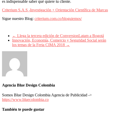
es indispensable saber qué quiere tu cliente.
Periódicos
y
Criterium S.A.S -Investigación + Orientación Científica de Marcas
Producción
Gráfica
Sigue nuestro Blog:
criterium.com.co/bloguiemos/
en
Colombia.
←
Llega la tercera edición de ConversionLatam a Bogotá
Innovación, Economía, Comercio y Seguridad Social serán
los temas de la Feria CIMA 2018
→
Agencia Blue Design Colombia
Somos Blue Design Colombia Agencia de Publicidad ->
https://www.bluecolombia.co
También te puede gustar