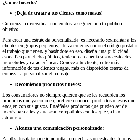
Publicitarias,
¿Cómo hacerlo?
Agencias,
Empresas,
¡Deja de tratar a tus clientes como masas!
Negocios,
Tendencias,
Comienza a diversificar contenidos, a segmentar a tu público
Trendings,
objetivo.
Dinero,
Para crear una estrategia personalizada, es necesario segmentar a los
Economía,
clientes en grupos pequeños, utiliza criterios como el código postal o
Diseño
el trabajo que tienen, y basándote en eso, diseña una publicidad
Web,
específica para dicho público, teniendo en cuenta sus necesidades,
Móviles,
inquietudes y características. Conoce a tu cliente, entre más
Estrategias
información de tus clientes tengas, más en disposición estarás de
Digitales,
empezar a personalizar el mensaje.
Estrategias
Publicitarias,
Recomienda productos nuevos:
Alianzas,
Clientes,
Los consumidores no siempre quieren que se les recuerden los
Innovación,
productos que ya conocen, prefieren conocer productos nuevos que
Tecnología,
encajen con sus gustos. Enséñales productos que pueden ser de
Noticias,
interés para ellos y que sean compatibles con los que ya han
Artículos,
adquirido.
Gente,
Contenidos
Alcanza una comunicación personalizada:
de
Calidad,
Analiza los datos que te permitan predecir las necesidades futuras