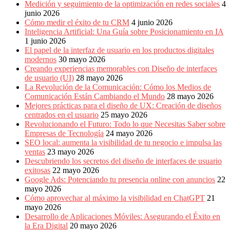
Medición y seguimiento de la optimización en redes sociales
4
junio 2026
Cómo medir el éxito de tu CRM
4 junio 2026
Inteligencia Artificial: Una Guía sobre Posicionamiento en IA
1 junio 2026
El papel de la interfaz de usuario en los productos digitales
modernos
30 mayo 2026
Creando experiencias memorables con Diseño de interfaces
de usuario (UI)
28 mayo 2026
La Revolución de la Comunicación: Cómo los Medios de
Comunicación Están Cambiando el Mundo
28 mayo 2026
Mejores prácticas para el diseño de UX: Creación de diseños
centrados en el usuario
25 mayo 2026
Revolucionando el Futuro: Todo lo que Necesitas Saber sobre
Empresas de Tecnología
24 mayo 2026
SEO local: aumenta la visibilidad de tu negocio e impulsa las
ventas
23 mayo 2026
Descubriendo los secretos del diseño de interfaces de usuario
exitosas
22 mayo 2026
Google Ads: Potenciando tu presencia online con anuncios
22
mayo 2026
Cómo aprovechar al máximo la visibilidad en ChatGPT
21
mayo 2026
Desarrollo de Aplicaciones Móviles: Asegurando el Éxito en
la Era Digital
20 mayo 2026