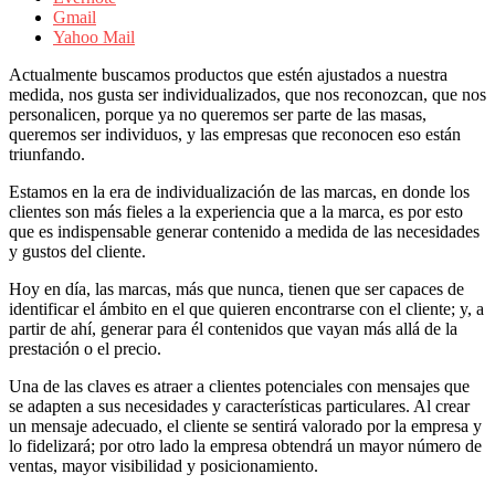
sus
Gmail
filiales
Yahoo Mail
en
América
Actualmente buscamos productos que estén ajustados a nuestra
Latina
medida, nos gusta ser individualizados, que nos reconozcan, que nos
|
personalicen, porque ya no queremos ser parte de las masas,
Una
queremos ser individuos, y las empresas que reconocen eso están
mirada
triunfando.
estratégica
y
Estamos en la era de individualización de las marcas, en donde los
versátil
clientes son más fieles a la experiencia que a la marca, es por esto
del
que es indispensable generar contenido a medida de las necesidades
Marketing
y gustos del cliente.
en
LATAM
Hoy en día, las marcas, más que nunca, tienen que ser capaces de
|
identificar el ámbito en el que quieren encontrarse con el cliente; y, a
Bitácora
partir de ahí, generar para él contenidos que vayan más allá de la
social
prestación o el precio.
de
Mercadeo
Una de las claves es atraer a clientes potenciales con mensajes que
Interactivo,
se adapten a sus necesidades y características particulares. Al crear
Medios,
un mensaje adecuado, el cliente se sentirá valorado por la empresa y
Publicidad,
lo fidelizará; por otro lado la empresa obtendrá un mayor número de
Marketing,
ventas, mayor visibilidad y posicionamiento.
Campañas