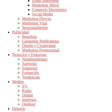
|
Email Marketing
Marketing Móvil
Revistas
Comercio Electrónico
de
Social Media
Publicidad
Marketing Directo
en
Marketing Viral
Colombia
Neuromarketing
Publicidad
|
Branding
Magazine
Campañas Publicitarias
de
Diseño y Creatividad
Publicidad
Marketing Promocional
Negocios y Empresas
y
Nombramientos
Marketing
Agencias
|
Empresas
Noticias
Formación
de
Tendencias
Medios
Actualidad
TV
y
Radio
Mercadeo
Digital
en
Impresos
Outdoor
Colombia
Opinión
|