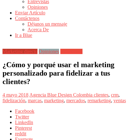
Entrevistas
Revistas
Opiniones
de
Enviar Artículo
Actualidad
Contáctenos
Déjanos un mensaje
en
Acerca De
Colombia
Ir a Blue
Revista
iBlue
Marketing directo
Opiniones
Tendencias
Marketing
|
¿Cómo y porqué usar el marketing
Magazine
personalizado para fidelizar a tus
de
Publicidad,
clientes?
Mercadeo
y
4 mayo 2018
Agencia Blue Design Colombia
clientes
,
crm
,
Medios
fidelización
,
marcas
,
marketing
,
mercados
,
remarketing
,
ventas
de
la
Facebook
Agencia
Twitter
Blue
LinkedIn
Design
Pinterest
Colombia
reddit
y
Evernote