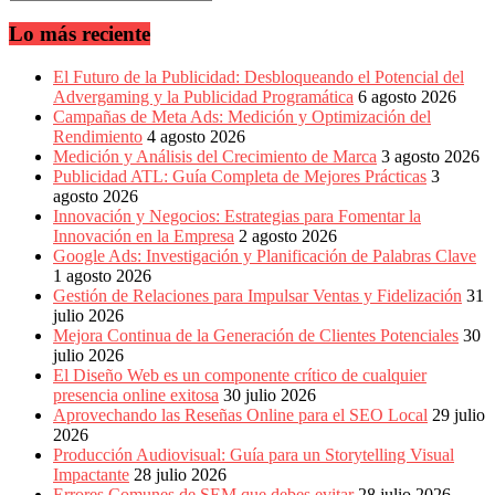
Lo más reciente
El Futuro de la Publicidad: Desbloqueando el Potencial del
Advergaming y la Publicidad Programática
6 agosto 2026
Campañas de Meta Ads: Medición y Optimización del
Rendimiento
4 agosto 2026
Medición y Análisis del Crecimiento de Marca
3 agosto 2026
Publicidad ATL: Guía Completa de Mejores Prácticas
3
agosto 2026
Innovación y Negocios: Estrategias para Fomentar la
Innovación en la Empresa
2 agosto 2026
Google Ads: Investigación y Planificación de Palabras Clave
1 agosto 2026
Gestión de Relaciones para Impulsar Ventas y Fidelización
31
julio 2026
Mejora Continua de la Generación de Clientes Potenciales
30
julio 2026
El Diseño Web es un componente crítico de cualquier
presencia online exitosa
30 julio 2026
Aprovechando las Reseñas Online para el SEO Local
29 julio
2026
Producción Audiovisual: Guía para un Storytelling Visual
Impactante
28 julio 2026
Errores Comunes de SEM que debes evitar
28 julio 2026