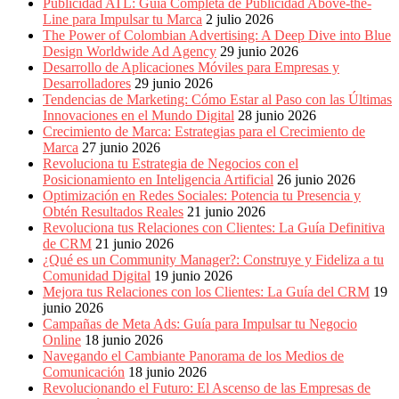
Publicidad ATL: Guía Completa de Publicidad Above-the-
Line para Impulsar tu Marca
2 julio 2026
The Power of Colombian Advertising: A Deep Dive into Blue
Design Worldwide Ad Agency
29 junio 2026
Desarrollo de Aplicaciones Móviles para Empresas y
Desarrolladores
29 junio 2026
Tendencias de Marketing: Cómo Estar al Paso con las Últimas
Innovaciones en el Mundo Digital
28 junio 2026
Crecimiento de Marca: Estrategias para el Crecimiento de
Marca
27 junio 2026
Revoluciona tu Estrategia de Negocios con el
Posicionamiento en Inteligencia Artificial
26 junio 2026
Optimización en Redes Sociales: Potencia tu Presencia y
Obtén Resultados Reales
21 junio 2026
Revoluciona tus Relaciones con Clientes: La Guía Definitiva
de CRM
21 junio 2026
¿Qué es un Community Manager?: Construye y Fideliza a tu
Comunidad Digital
19 junio 2026
Mejora tus Relaciones con los Clientes: La Guía del CRM
19
junio 2026
Campañas de Meta Ads: Guía para Impulsar tu Negocio
Online
18 junio 2026
Navegando el Cambiante Panorama de los Medios de
Comunicación
18 junio 2026
Revolucionando el Futuro: El Ascenso de las Empresas de