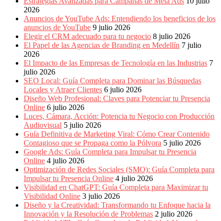
Estrategias Avanzadas para Campañas de Meta Ads
10 julio
2026
Anuncios de YouTube Ads: Entendiendo los beneficios de los
anuncios de YouTube
9 julio 2026
Elegir el CRM adecuado para tu negocio
8 julio 2026
El Papel de las Agencias de Branding en Medellín
7 julio
2026
El Impacto de las Empresas de Tecnología en las Industrias
7
julio 2026
SEO Local: Guía Completa para Dominar las Búsquedas
Locales y Atraer Clientes
6 julio 2026
Diseño Web Profesional: Claves para Potenciar tu Presencia
Online
6 julio 2026
Luces, Cámara, Acción: Potencia tu Negocio con Producción
Audiovisual
5 julio 2026
Guía Definitiva de Marketing Viral: Cómo Crear Contenido
Contagioso que se Propaga como la Pólvora
5 julio 2026
Google Ads: Guía Completa para Impulsar tu Presencia
Online
4 julio 2026
Optimización de Redes Sociales (SMO): Guía Completa para
Impulsar tu Presencia Online
4 julio 2026
Visibilidad en ChatGPT: Guía Completa para Maximizar tu
Visibilidad Online
3 julio 2026
Diseño y la Creatividad: Transformando tu Enfoque hacia la
Innovación y la Resolución de Problemas
2 julio 2026