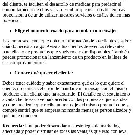
Eventos
del cliente, te faciliten el desarrollo de medidas para predecir el
de
comportamiento de ellos y así, descubrir qué usuarios tienen más
Marketing,
propensión a dejar de utilizar nuestros servicios o cuáles tienen más
Mercadotecnia,
potencial.
Eventos
Publicitarios,
Elige el momento exacto para mandar tu mensaje:
Colecciónes,
Marcas,
Las empresas tienen que obtener información de los clientes y saber
Insigns,
cuándo necesitan algo. Avisa a tus clientes de eventos relevantes
TV,
para ellos o de productos que vuelven a estar disponibles. También
Radio,
puedes promocionar un lanzamiento de un producto en la línea de
Creatividad,
sus compras anteriores.
SEO,
SEM,
Conoce qué quiere el cliente:
Free
Press,
Debes tener cuidado y saber exactamente qué es lo que quiere el
RRPP,
cliente, no cometas el error de mandarle un mensaje con el mismo
Spots,
producto a un cliente que ha adquirido. El detalle en el seguimiento
Comerciales,
a cada cliente es clave para acertar con las propuestas que mandes
Periodismo,
ya que un cliente que recibe un mensaje del mismo producto que ya
Revistas,
compró sentirá que tu empresa no manda mensajes personalizados y
Magazines
que no le conocen.
,
Recuerda:
Para poder desarrollar una estrategia de marketing
ATL,
adecuada y poder disfrutar de todas las ventajas que esto conlleva,
BTL,