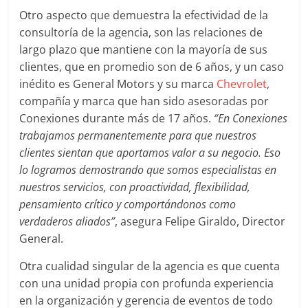
mirada
Otro aspecto que demuestra la efectividad de la
estratégica
consultoría de la agencia, son las relaciones de
y
largo plazo que mantiene con la mayoría de sus
versátil
del
clientes, que en promedio son de 6 años, y un caso
Marketing
inédito es General Motors y su marca
Chevrolet
,
en
compañía y marca que han sido asesoradas por
LATAM
Conexiones durante más de 17 años.
“En Conexiones
|
trabajamos permanentemente para que nuestros
Bitácora
clientes sientan que aportamos valor a su negocio. Eso
social
lo logramos demostrando que somos especialistas en
de
nuestros servicios, con proactividad, flexibilidad,
Mercadeo
pensamiento crítico y comportándonos como
Interactivo,
verdaderos aliados”
, asegura Felipe Giraldo, Director
Medios,
General.
Publicidad,
Marketing,
Otra cualidad singular de la agencia es que cuenta
Campañas
con una unidad propia con profunda experiencia
Publicitarias,
en la organización y gerencia de eventos de todo