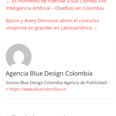
←
Es momento de Fidelizar a sus Clientes con
Artículos,
Inteligencia Artificial – ChatBots en Colombia
Gente,
Contenidos
Epson y Avery Dennison abren el concurso
de
«Imprime en grande» en Latinoamérica
→
Calidad,
Eventos
de
Marketing,
Mercadotecnia,
Eventos
Publicitarios,
Agencia Blue Design Colombia
Colecciónes,
Marcas,
Somos Blue Design Colombia Agencia de Publicidad -
Insigns,
>
https://www.bluecolombia.co
TV,
Radio,
Creatividad,
SEO,