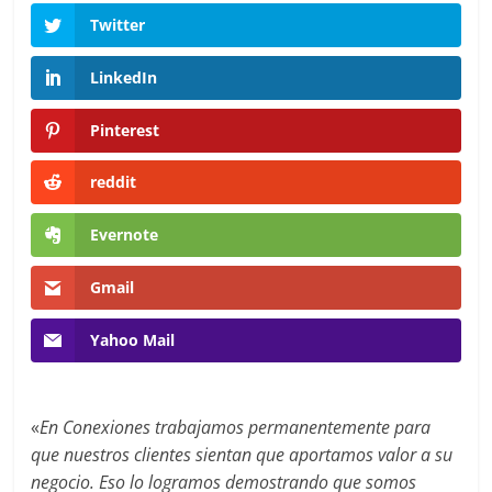
en
Twitter
Colombia
LinkedIn
|
Pinterest
Magazine
reddit
Evernote
de
Gmail
Publicidad
Yahoo Mail
y
Marketing
«
En Conexiones trabajamos permanentemente para
que nuestros clientes sientan que aportamos valor a su
negocio. Eso lo logramos demostrando que somos