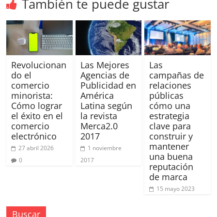
SEM,
También te puede gustar
Free
Press,
RRPP,
Spots,
Comerciales,
Revolucionan
Las Mejores
Las
Periodismo,
do el
Agencias de
campañas de
Revistas,
comercio
Publicidad en
relaciones
Magazines
minorista:
América
públicas
,
Cómo lograr
Latina según
cómo una
el éxito en el
la revista
estrategia
ATL,
comercio
Merca2.0
clave para
BTL,
electrónico
2017
construir y
Periódicos
mantener
27 abril 2026
1 noviembre
y
una buena
0
2017
Producción
reputación
Gráfica
de marca
en
15 mayo 2023
Colombia.
Buscar