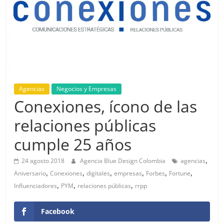
de
Marketing
en
Colombia
Agencias
Negocios y Empresas
Conexiones, ícono de las
|
relaciones públicas
cumple 25 años
Revistas
,
24 agosto 2018
Agencia Blue Design Colombia
agencias
de
,
,
,
,
,
,
Aniversario
Conexiones
digitales
empresas
Forbes
Fortune
,
,
,
Influenciadores
PYM
relaciones públicas
rrpp
Publicidad
Facebook