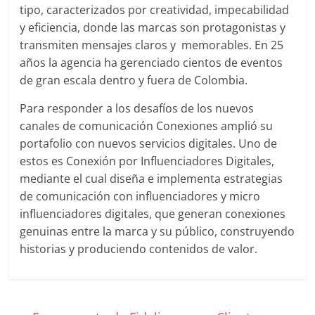
Agencias,
tipo, caracterizados por creatividad, impecabilidad
Empresas,
y eficiencia, donde las marcas son protagonistas y
Negocios,
transmiten mensajes claros y memorables. En 25
Tendencias,
años la agencia ha gerenciado cientos de eventos
Trendings,
de gran escala dentro y fuera de Colombia.
Dinero,
Economía,
Para responder a los desafíos de los nuevos
Diseño
canales de comunicación Conexiones amplió su
Web,
portafolio con nuevos servicios digitales. Uno de
Móviles,
estos es Conexión por Influenciadores Digitales,
Estrategias
mediante el cual diseña e implementa estrategias
Digitales,
de comunicación con influenciadores y micro
Estrategias
influenciadores digitales, que generan conexiones
Publicitarias,
genuinas entre la marca y su público, construyendo
Alianzas,
historias y produciendo contenidos de valor.
Clientes,
Innovación,
Tecnología,
Noticias,