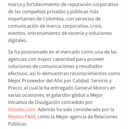
marca y fortalecimiento de reputación corporativa
Publicidad,
de las compañías privadas y públicas más
Mercadeo
y
importantes de Colombia, con servicios de
Medios
comunicación de marca, corporativa, crisis,
de
eventos, entrenamiento de vocería y soluciones
la
digitales.
Agencia
Se ha posicionado en el mercado como una de las
Blue
agencias con mayor capacidad para proveer
Design
soluciones de comunicaciones y resultados
Colombia
efectivos, así lo demuestran reconocimientos como
y
Mejor Proveedor del Año por Calidad, Servicio y
sus
filiales
Precio, el cual le ha entregado General Motors en
en
varias ocasiones; el galardón global a Mejor
América
Iniciativa de Divulgación concedido por
Latina
Hoteles.com
. Además ha sido considerada por la
|
Revista P&M
, como la Mejor agencia de Relaciones
Una
Públicas.