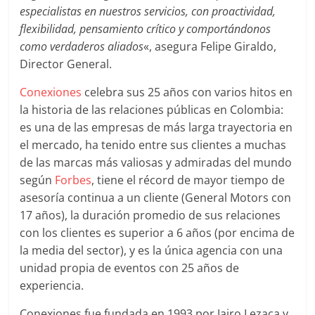
|
especialistas en nuestros servicios, con proactividad,
flexibilidad, pensamiento crítico y comportándonos
Noticias
como verdaderos aliados
«, asegura Felipe Giraldo,
Director General.
de
Conexiones
celebra sus 25 años con varios hitos en
la historia de las relaciones públicas en Colombia:
Actualidad
es una de las empresas de más larga trayectoria en
el mercado, ha tenido entre sus clientes a muchas
y
de las marcas más valiosas y admiradas del mundo
según
Forbes
, tiene el récord de mayor tiempo de
Mercadeo
asesoría continua a un cliente (General Motors con
17 años), la duración promedio de sus relaciones
en
con los clientes es superior a 6 años (por encima de
la media del sector), y es la única agencia con una
Colombia
unidad propia de eventos con 25 años de
experiencia.
Conexiones fue fundada en 1993 por Jairo Lezaca y