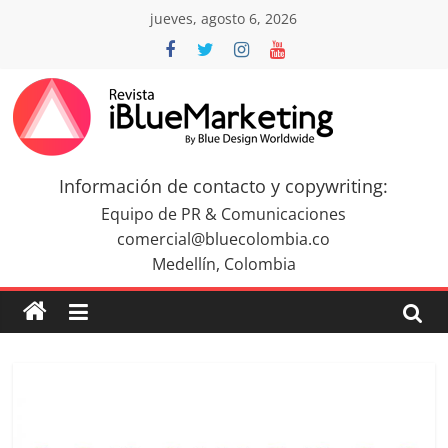
Saltar
jueves, agosto 6, 2026
al
contenido
Revista
iBlue
Información de contacto y copywriting:
Equipo de PR & Comunicaciones
Marketing
comercial@bluecolombia.co
Medellín, Colombia
Colombia
|
Revistas