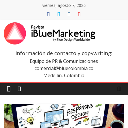
Saltar
viernes, agosto 7, 2026
al
contenido
Revista
iBlue
Información de contacto y copywriting:
Equipo de PR & Comunicaciones
Marketing
comercial@bluecolombia.co
Medellín, Colombia
Colombia
|
Revistas