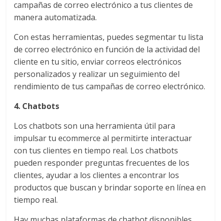
mirada
campañas de correo electrónico a tus clientes de
estratégica
manera automatizada.
y
versátil
Con estas herramientas, puedes segmentar tu lista
del
de correo electrónico en función de la actividad del
Marketing
cliente en tu sitio, enviar correos electrónicos
en
personalizados y realizar un seguimiento del
LATAM
rendimiento de tus campañas de correo electrónico.
|
4. Chatbots
Bitácora
social
Los chatbots son una herramienta útil para
de
impulsar tu ecommerce al permitirte interactuar
Mercadeo
con tus clientes en tiempo real. Los chatbots
Interactivo,
pueden responder preguntas frecuentes de los
Medios,
clientes, ayudar a los clientes a encontrar los
Publicidad,
productos que buscan y brindar soporte en línea en
Marketing,
tiempo real.
Campañas
Publicitarias,
Hay muchas plataformas de chatbot disponibles,