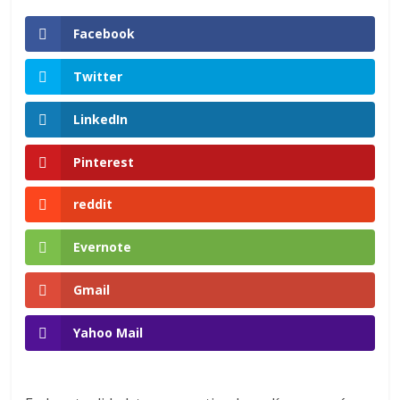
en
Facebook
Colombia
Twitter
|
LinkedIn
Magazine
Pinterest
de
reddit
Publicidad
Evernote
Gmail
y
Yahoo Mail
Marketing