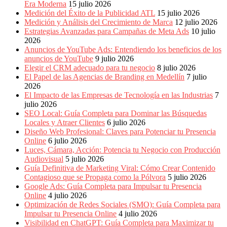
Era Moderna
15 julio 2026
Medición del Éxito de la Publicidad ATL
15 julio 2026
Medición y Análisis del Crecimiento de Marca
12 julio 2026
Estrategias Avanzadas para Campañas de Meta Ads
10 julio
2026
Anuncios de YouTube Ads: Entendiendo los beneficios de los
anuncios de YouTube
9 julio 2026
Elegir el CRM adecuado para tu negocio
8 julio 2026
El Papel de las Agencias de Branding en Medellín
7 julio
2026
El Impacto de las Empresas de Tecnología en las Industrias
7
julio 2026
SEO Local: Guía Completa para Dominar las Búsquedas
Locales y Atraer Clientes
6 julio 2026
Diseño Web Profesional: Claves para Potenciar tu Presencia
Online
6 julio 2026
Luces, Cámara, Acción: Potencia tu Negocio con Producción
Audiovisual
5 julio 2026
Guía Definitiva de Marketing Viral: Cómo Crear Contenido
Contagioso que se Propaga como la Pólvora
5 julio 2026
Google Ads: Guía Completa para Impulsar tu Presencia
Online
4 julio 2026
Optimización de Redes Sociales (SMO): Guía Completa para
Impulsar tu Presencia Online
4 julio 2026
Visibilidad en ChatGPT: Guía Completa para Maximizar tu