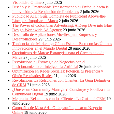
Visibilidad Online
3 julio 2026
Diseño y la Creatividad: Transformando tu Enfoque hacia la
Innovación y la Resolución de Problemas
2 julio 2026
Publicidad ATL: Guía Completa de Publicidad Above-the-
Line para Impulsar tu Marca
2 julio 2026
The Power of Colombian Advertising: A Deep Dive into Blue
Design Worldwide Ad Agency
29 junio 2026
Desarrollo de Aplicaciones Móviles para Empresas y
Desarrolladores
29 junio 2026
Tendencias de Marketing: Cómo Estar al Paso con las Últimas
Innovaciones en el Mundo Digital
28 junio 2026
Crecimiento de Marca: Estrategias para el Crecimiento de
Marca
27 junio 2026
Revoluciona tu Estrategia de Negocios con el
Posicionamiento en Inteligencia Artificial
26 junio 2026
Optimización en Redes Sociales: Potencia tu Presencia y
Obtén Resultados Reales
21 junio 2026
Revoluciona tus Relaciones con Clientes: La Guía Definitiva
de CRM
21 junio 2026
¿Qué es un Community Manager?: Construye y Fideliza a tu
Comunidad Digital
19 junio 2026
Mejora tus Relaciones con los Clientes: La Guía del CRM
19
junio 2026
Campañas de Meta Ads: Guía para Impulsar tu Negocio
Online
18 junio 2026