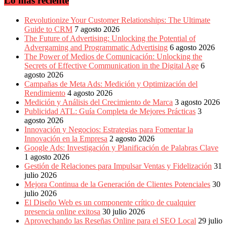
Lo más reciente
Revolutionize Your Customer Relationships: The Ultimate
Guide to CRM
7 agosto 2026
The Future of Advertising: Unlocking the Potential of
Advergaming and Programmatic Advertising
6 agosto 2026
The Power of Medios de Comunicación: Unlocking the
Secrets of Effective Communication in the Digital Age
6
agosto 2026
Campañas de Meta Ads: Medición y Optimización del
Rendimiento
4 agosto 2026
Medición y Análisis del Crecimiento de Marca
3 agosto 2026
Publicidad ATL: Guía Completa de Mejores Prácticas
3
agosto 2026
Innovación y Negocios: Estrategias para Fomentar la
Innovación en la Empresa
2 agosto 2026
Google Ads: Investigación y Planificación de Palabras Clave
1 agosto 2026
Gestión de Relaciones para Impulsar Ventas y Fidelización
31
julio 2026
Mejora Continua de la Generación de Clientes Potenciales
30
julio 2026
El Diseño Web es un componente crítico de cualquier
presencia online exitosa
30 julio 2026
Aprovechando las Reseñas Online para el SEO Local
29 julio