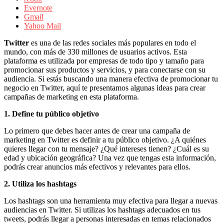
sus
Evernote
filiales
Gmail
en
Yahoo Mail
América
Latina
Twitter
es una de las redes sociales más populares en todo el
|
mundo, con más de 330 millones de usuarios activos. Esta
Una
plataforma es utilizada por empresas de todo tipo y tamaño para
mirada
promocionar sus productos y servicios, y para conectarse con su
estratégica
audiencia. Si estás buscando una manera efectiva de promocionar tu
y
negocio en Twitter, aquí te presentamos algunas ideas para crear
versátil
campañas de marketing en esta plataforma.
del
Marketing
1. Define tu público objetivo
en
LATAM
Lo primero que debes hacer antes de crear una campaña de
|
marketing en Twitter es definir a tu público objetivo. ¿A quiénes
Bitácora
quieres llegar con tu mensaje? ¿Qué intereses tienen? ¿Cuál es su
social
edad y ubicación geográfica? Una vez que tengas esta información,
de
podrás crear anuncios más efectivos y relevantes para ellos.
Mercadeo
Interactivo,
2. Utiliza los hashtags
Medios,
Publicidad,
Los hashtags son una herramienta muy efectiva para llegar a nuevas
Marketing,
audiencias en Twitter. Si utilizas los hashtags adecuados en tus
Campañas
tweets, podrás llegar a personas interesadas en temas relacionados