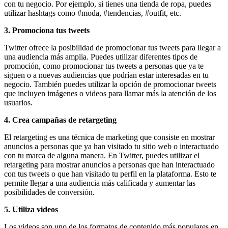
Publicitarias,
con tu negocio. Por ejemplo, si tienes una tienda de ropa, puedes
Agencias,
utilizar hashtags como #moda, #tendencias, #outfit, etc.
Empresas,
Negocios,
3. Promociona tus tweets
Tendencias,
Trendings,
Twitter ofrece la posibilidad de promocionar tus tweets para llegar a
Dinero,
una audiencia más amplia. Puedes utilizar diferentes tipos de
Economía,
promoción, como promocionar tus tweets a personas que ya te
Diseño
siguen o a nuevas audiencias que podrían estar interesadas en tu
Web,
negocio. También puedes utilizar la opción de promocionar tweets
Móviles,
que incluyen imágenes o videos para llamar más la atención de los
Estrategias
usuarios.
Digitales,
4. Crea campañas de retargeting
Estrategias
Publicitarias,
El retargeting es una técnica de marketing que consiste en mostrar
Alianzas,
anuncios a personas que ya han visitado tu sitio web o interactuado
Clientes,
con tu marca de alguna manera. En Twitter, puedes utilizar el
Innovación,
retargeting para mostrar anuncios a personas que han interactuado
Tecnología,
con tus tweets o que han visitado tu perfil en la plataforma. Esto te
Noticias,
permite llegar a una audiencia más calificada y aumentar las
Artículos,
posibilidades de conversión.
Gente,
Contenidos
5. Utiliza videos
de
Calidad,
Los videos son uno de los formatos de contenido más populares en