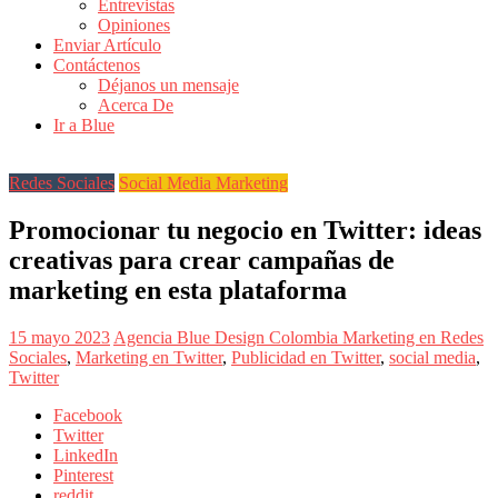
Entrevistas
Revistas
Opiniones
de
Enviar Artículo
Actualidad
Contáctenos
Déjanos un mensaje
en
Acerca De
Colombia
Ir a Blue
Revista
iBlue
Redes Sociales
Social Media Marketing
Marketing
|
Promocionar tu negocio en Twitter: ideas
Magazine
creativas para crear campañas de
de
Publicidad,
marketing en esta plataforma
Mercadeo
y
15 mayo 2023
Agencia Blue Design Colombia
Marketing en Redes
Medios
Sociales
,
Marketing en Twitter
,
Publicidad en Twitter
,
social media
,
de
Twitter
la
Agencia
Facebook
Blue
Twitter
Design
LinkedIn
Colombia
Pinterest
y
reddit