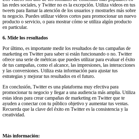
Eventos
las redes sociales, y Twitter no es la excepción. Utiliza videos en tus
de
tweets para llamar la atención de los usuarios y mostrarles más sobre
Marketing,
tu negocio. Puedes utilizar videos cortos para promocionar un nuevo
Mercadotecnia,
producto o servicio, o para mostrar cómo se utiliza algún producto
Eventos
en particular.
Publicitarios,
Colecciónes,
6. Mide los resultados
Marcas,
Insigns,
Por último, es importante medir los resultados de tus campañas de
TV,
marketing en Twitter para saber si están funcionando o no. Twitter
Radio,
ofrece una serie de métricas que puedes utilizar para evaluar el éxito
Creatividad,
de tus campañas, como el alcance, las impresiones, las interacciones
SEO,
y las conversiones. Utiliza esta información para ajustar tus
SEM,
estrategias y mejorar tus resultados en el futuro.
Free
Press,
En conclusión, Twitter es una plataforma muy efectiva para
RRPP,
promocionar tu negocio y llegar a una audiencia más amplia. Utiliza
Spots,
estas ideas para crear campañas de marketing en Twitter que te
Comerciales,
ayuden a conectar con tu público objetivo y aumentar tus ventas.
Periodismo,
Recuerda que la clave del éxito en Twitter es la consistencia y la
Revistas,
creatividad.
Magazines
,
ATL,
BTL,
Más información: