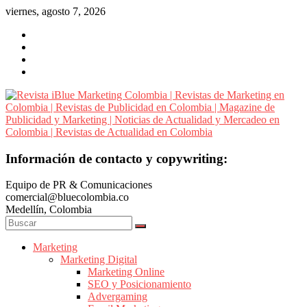
Saltar
viernes, agosto 7, 2026
al
contenido
Revista
Información de contacto y copywriting:
iBlue
Equipo de PR & Comunicaciones
Marketing
comercial@bluecolombia.co
Colombia
Medellín, Colombia
|
Revistas
de
Marketing
Marketing Digital
Marketing
Marketing Online
en
SEO y Posicionamiento
Colombia
Advergaming