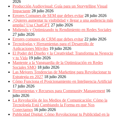
2026
Producción Audiovisual: Guía para un Storytelling Visual
Impactante
28 julio 2026
Errores Comunes de SEM que debes evitar
28 julio 2026
¿Quieres aumentar tu visibilidad y llegar a una audiencia más
amplia? Usa ChatGPT
27 julio 2026
Midiendo y Optimizando tu Rendimiento en Redes Sociales
27 julio 2026
Errores comunes de CRM que debes evitar
22 julio 2026
Tecnologías y Herramientas para el Desarrollo de
Aplicaciones Móviles
19 julio 2026
El Poder del Diseño y la Creatividad: Transforma tu Negocio
y tu Vida
19 julio 2026
Mantente a la Vanguardia de la Optimización en Redes
Sociales SMO
18 julio 2026
Las Mejores Tendencias de Marketing para Revolucionar tu
Estrategia en 2027
18 julio 2026
Cómo Funciona el Posicionamiento en Inteligencia Artificial
17 julio 2026
Herramientas y Recursos para Community Management
16
julio 2026
La Revolución de los Medios de Comunicación: Cómo la
Tecnología Está Cambiando la Forma en que Nos
Conectamos
16 julio 2026
Publicidad Digital: Cómo Revolucionar tu Publicidad en la