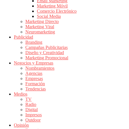
|
Email Marketing
Marketing Móvil
Revistas
Comercio Electrónico
de
Social Media
Publicidad
Marketing Directo
en
Marketing Viral
Colombia
Neuromarketing
Publicidad
|
Branding
Magazine
Campañas Publicitarias
de
Diseño y Creatividad
Publicidad
Marketing Promocional
Negocios y Empresas
y
Nombramientos
Marketing
Agencias
|
Empresas
Noticias
Formación
de
Tendencias
Medios
Actualidad
TV
y
Radio
Mercadeo
Digital
en
Impresos
Outdoor
Colombia
Opinión
|