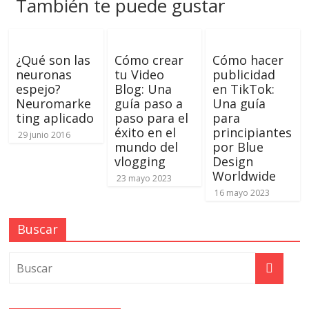
También te puede gustar
de
Publicidad,
Mercadeo
¿Qué son las
Cómo crear
Cómo hacer
y
neuronas
tu Video
publicidad
Medios
espejo?
Blog: Una
en TikTok:
de
Neuromarke
guía paso a
Una guía
la
ting aplicado
paso para el
para
Agencia
éxito en el
principiantes
29 junio 2016
Blue
mundo del
por Blue
Design
vlogging
Design
Worldwide
Colombia
23 mayo 2023
y
16 mayo 2023
sus
filiales
Buscar
en
América
Latina
|