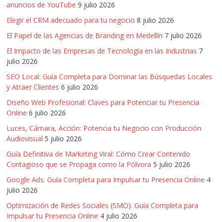
SEO,
anuncios de YouTube
9 julio 2026
SEM,
Elegir el CRM adecuado para tu negocio
8 julio 2026
Free
Press,
El Papel de las Agencias de Branding en Medellín
7 julio 2026
RRPP,
El Impacto de las Empresas de Tecnología en las Industrias
7
Spots,
julio 2026
Comerciales,
SEO Local: Guía Completa para Dominar las Búsquedas Locales
Periodismo,
y Atraer Clientes
6 julio 2026
Revistas,
Diseño Web Profesional: Claves para Potenciar tu Presencia
Magazines
Online
6 julio 2026
,
Luces, Cámara, Acción: Potencia tu Negocio con Producción
ATL,
Audiovisual
5 julio 2026
BTL,
Guía Definitiva de Marketing Viral: Cómo Crear Contenido
Periódicos
Contagioso que se Propaga como la Pólvora
5 julio 2026
y
Producción
Google Ads: Guía Completa para Impulsar tu Presencia Online
4
Gráfica
julio 2026
en
Optimización de Redes Sociales (SMO): Guía Completa para
Colombia.
Impulsar tu Presencia Online
4 julio 2026