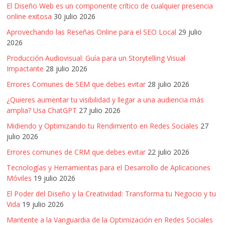
Publicitarias,
El Diseño Web es un componente crítico de cualquier presencia
Agencias,
online exitosa
30 julio 2026
Empresas,
Aprovechando las Reseñas Online para el SEO Local
29 julio
Negocios,
2026
Tendencias,
Producción Audiovisual: Guía para un Storytelling Visual
Trendings,
Impactante
28 julio 2026
Dinero,
Errores Comunes de SEM que debes evitar
28 julio 2026
Economía,
¿Quieres aumentar tu visibilidad y llegar a una audiencia más
Diseño
amplia? Usa ChatGPT
27 julio 2026
Web,
Móviles,
Midiendo y Optimizando tu Rendimiento en Redes Sociales
27
Estrategias
julio 2026
Digitales,
Errores comunes de CRM que debes evitar
22 julio 2026
Estrategias
Tecnologías y Herramientas para el Desarrollo de Aplicaciones
Publicitarias,
Móviles
19 julio 2026
Alianzas,
El Poder del Diseño y la Creatividad: Transforma tu Negocio y tu
Clientes,
Vida
19 julio 2026
Innovación,
Mantente a la Vanguardia de la Optimización en Redes Sociales
Tecnología,