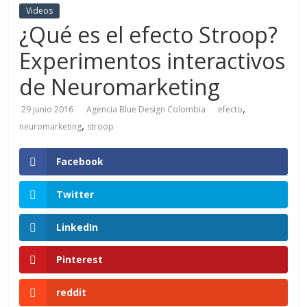
Videos
de
¿Qué es el efecto Stroop?
Experimentos interactivos
Marketing
de Neuromarketing
en
,
29 junio 2016
Agencia Blue Design Colombia
efecto
,
neuromarketing
stroop
Colombia
Facebook
|
Twitter
Revistas
LinkedIn
de
Pinterest
Publicidad
reddit