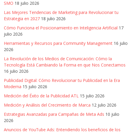
SMO
18 julio 2026
Noticias,
Artículos,
Las Mejores Tendencias de Marketing para Revolucionar tu
Estrategia en 2027
18 julio 2026
Gente,
Contenidos
Cómo Funciona el Posicionamiento en Inteligencia Artificial
17
de
julio 2026
Calidad,
Herramientas y Recursos para Community Management
16 julio
Eventos
2026
de
La Revolución de los Medios de Comunicación: Cómo la
Marketing,
Tecnología Está Cambiando la Forma en que Nos Conectamos
Mercadotecnia,
16 julio 2026
Eventos
Publicidad Digital: Cómo Revolucionar tu Publicidad en la Era
Publicitarios,
Moderna
15 julio 2026
Colecciónes,
Medición del Éxito de la Publicidad ATL
15 julio 2026
Marcas,
Insigns,
Medición y Análisis del Crecimiento de Marca
12 julio 2026
TV,
Estrategias Avanzadas para Campañas de Meta Ads
10 julio
Radio,
2026
Creatividad,
Anuncios de YouTube Ads: Entendiendo los beneficios de los