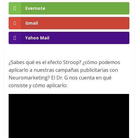
en
Evernote
Gmail
Colombia
Yahoo Mail
|
Magazine
¿Sabes qué es el efecto Stroop? ¿cómo podemos
aplicarlo a nuestras campañas publicitarias con
de
Neuromarketing? El Dr. G nos cuenta en qué
consiste y cómo aplicarlo:
Publicidad
y
Marketing