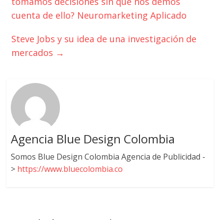
tomamos decisiones sin que nos demos
|
cuenta de ello? Neuromarketing Aplicado
Revistas
Steve Jobs y su idea de una investigación de
mercados
→
de
Actualidad
en
Agencia Blue Design Colombia
Colombia
Somos Blue Design Colombia Agencia de Publicidad -
Revista
>
https://www.bluecolombia.co
iBlue
Marketing
|
Magazine