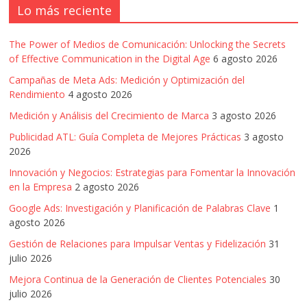
Una
Lo más reciente
mirada
estratégica
The Power of Medios de Comunicación: Unlocking the Secrets
y
of Effective Communication in the Digital Age
6 agosto 2026
versátil
Campañas de Meta Ads: Medición y Optimización del
del
Rendimiento
4 agosto 2026
Marketing
en
Medición y Análisis del Crecimiento de Marca
3 agosto 2026
LATAM
Publicidad ATL: Guía Completa de Mejores Prácticas
3 agosto
|
2026
Bitácora
Innovación y Negocios: Estrategias para Fomentar la Innovación
social
en la Empresa
2 agosto 2026
de
Google Ads: Investigación y Planificación de Palabras Clave
1
Mercadeo
agosto 2026
Interactivo,
Gestión de Relaciones para Impulsar Ventas y Fidelización
31
Medios,
julio 2026
Publicidad,
Marketing,
Mejora Continua de la Generación de Clientes Potenciales
30
julio 2026
Campañas