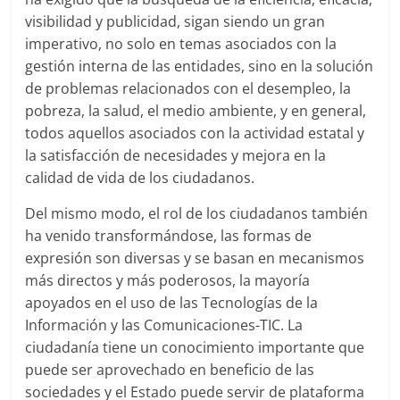
mirada
visibilidad y publicidad, sigan siendo un gran
estratégica
y
imperativo, no solo en temas asociados con la
versátil
gestión interna de las entidades, sino en la solución
del
de problemas relacionados con el desempleo, la
Marketing
pobreza, la salud, el medio ambiente, y en general,
en
todos aquellos asociados con la actividad estatal y
LATAM
la satisfacción de necesidades y mejora en la
|
calidad de vida de los ciudadanos.
Bitácora
Del mismo modo, el rol de los ciudadanos también
social
ha venido transformándose, las formas de
de
Mercadeo
expresión son diversas y se basan en mecanismos
Interactivo,
más directos y más poderosos, la mayoría
Medios,
apoyados en el uso de las Tecnologías de la
Publicidad,
Información y las Comunicaciones-TIC. La
Marketing,
ciudadanía tiene un conocimiento importante que
Campañas
puede ser aprovechado en beneficio de las
Publicitarias,
sociedades y el Estado puede servir de plataforma