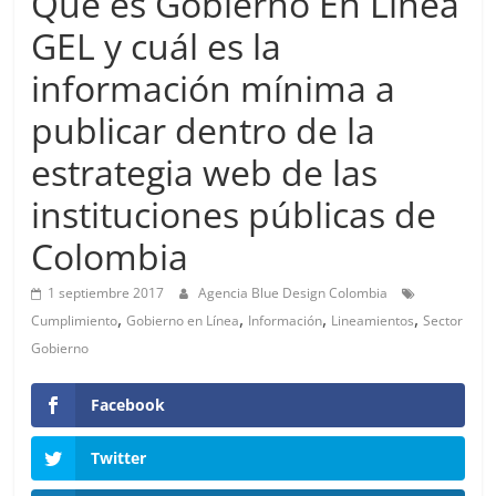
Qué es Gobierno En Línea
de
GEL y cuál es la
Marketing
información mínima a
publicar dentro de la
en
estrategia web de las
Colombia
instituciones públicas de
Colombia
|
1 septiembre 2017
Agencia Blue Design Colombia
Revistas
,
,
,
,
Cumplimiento
Gobierno en Línea
Información
Lineamientos
Sector
Gobierno
de
Facebook
Publicidad
Twitter