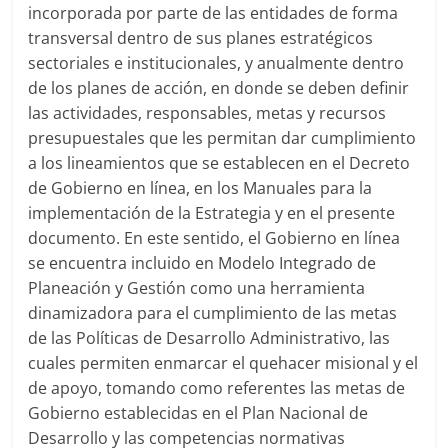
incorporada por parte de las entidades de forma
Artículos,
transversal dentro de sus planes estratégicos
Gente,
sectoriales e institucionales, y anualmente dentro
Contenidos
de los planes de acción, en donde se deben definir
de
Calidad,
las actividades, responsables, metas y recursos
Eventos
presupuestales que les permitan dar cumplimiento
de
a los lineamientos que se establecen en el Decreto
Marketing,
de Gobierno en línea, en los Manuales para la
Mercadotecnia,
implementación de la Estrategia y en el presente
Eventos
documento. En este sentido, el Gobierno en línea
Publicitarios,
se encuentra incluido en Modelo Integrado de
Colecciónes,
Planeación y Gestión como una herramienta
Marcas,
dinamizadora para el cumplimiento de las metas
Insigns,
de las Políticas de Desarrollo Administrativo, las
TV,
cuales permiten enmarcar el quehacer misional y el
Radio,
de apoyo, tomando como referentes las metas de
Creatividad,
Gobierno establecidas en el Plan Nacional de
SEO,
Desarrollo y las competencias normativas