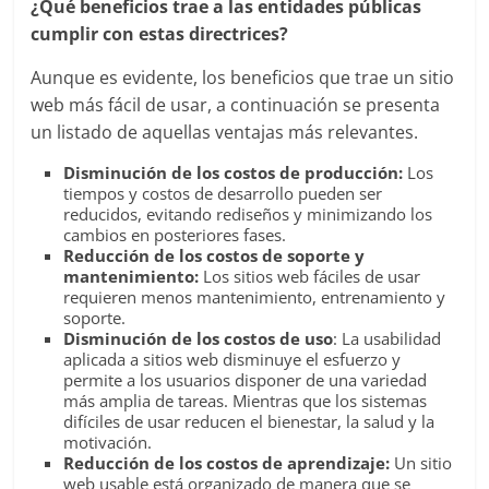
|
¿Qué beneficios trae a las entidades públicas
cumplir con estas directrices?
Revistas
Aunque es evidente, los beneficios que trae un sitio
de
web más fácil de usar, a continuación se presenta
un listado de aquellas ventajas más relevantes.
Actualidad
Disminución de los costos de producción:
Los
tiempos y costos de desarrollo pueden ser
reducidos, evitando rediseños y minimizando los
en
cambios en posteriores fases.
Reducción de los costos de soporte y
mantenimiento:
Los sitios web fáciles de usar
Colombia
requieren menos mantenimiento, entrenamiento y
soporte.
Disminución de los costos de uso
: La usabilidad
Revista
aplicada a sitios web disminuye el esfuerzo y
iBlue
permite a los usuarios disponer de una variedad
más amplia de tareas. Mientras que los sistemas
Marketing
difíciles de usar reducen el bienestar, la salud y la
|
motivación.
Magazine
Reducción de los costos de aprendizaje:
Un sitio
de
web usable está organizado de manera que se