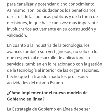
Agencias,
para canalizar y potenciar dicho conocimiento.
Empresas,
Asimismo, son los ciudadanos los beneficiarios
Negocios,
directos de las políticas públicas y de la toma de
Tendencias,
decisiones, lo que hace cada vez más imperante
Trendings,
involucrarlos activamente en su construcción y
Dinero,
validación.
Economía,
Diseño
En cuanto a la industria de la tecnología, los
Web,
avances también son vertiginosos, no solo en lo
Móviles,
que respecta al desarrollo de aplicaciones o
Estrategias
servicios, también en lo relacionado con la gestión
Digitales,
de la tecnología al interior de las organizaciones,
Estrategias
hecho que ha transformado los procesos y
Publicitarias,
actividades del mismo Estado.
Alianzas,
Clientes,
¿Cómo implementar el nuevo modelo de
Innovación,
Gobierno en línea?
Tecnología,
La Estrategia de Gobierno en Línea debe ser
Noticias,