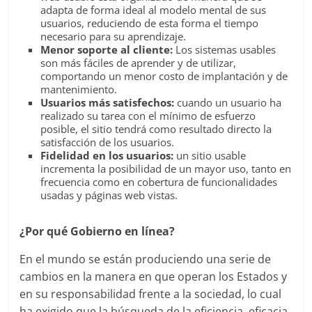
adapta de forma ideal al modelo mental de sus
Publicidad,
usuarios, reduciendo de esta forma el tiempo
Mercadeo
necesario para su aprendizaje.
y
Menor soporte al cliente:
Los sistemas usables
Medios
son más fáciles de aprender y de utilizar,
comportando un menor costo de implantación y de
de
mantenimiento.
la
Usuarios más satisfechos:
cuando un usuario ha
Agencia
realizado su tarea con el mínimo de esfuerzo
Blue
posible, el sitio tendrá como resultado directo la
satisfacción de los usuarios.
Design
Fidelidad en los usuarios:
un sitio usable
Colombia
incrementa la posibilidad de un mayor uso, tanto en
y
frecuencia como en cobertura de funcionalidades
sus
usadas y páginas web vistas.
filiales
en
¿Por qué Gobierno en línea?
América
En el mundo se están produciendo una serie de
Latina
cambios en la manera en que operan los Estados y
|
en su responsabilidad frente a la sociedad, lo cual
Una
ha exigido que la búsqueda de la eficiencia, eficacia,