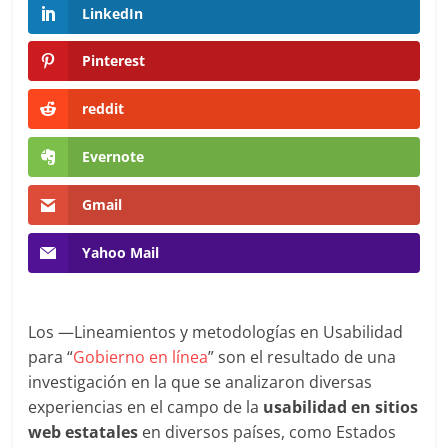
en
LinkedIn
Colombia
Pinterest
reddit
|
Evernote
Magazine
Gmail
de
Yahoo Mail
Publicidad
y
Los ―Lineamientos y metodologías en Usabilidad
para “
Gobierno en línea
” son el resultado de una
investigación en la que se analizaron diversas
Marketing
experiencias en el campo de la
usabilidad en sitios
web estatales
en diversos países, como Estados