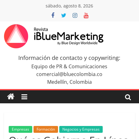
Saltar
sábado, agosto 8, 2026
al
contenido
Revista
iBlue
Información de contacto y copywriting:
Equipo de PR & Comunicaciones
Marketing
comercial@bluecolombia.co
Medellín, Colombia
Colombia
|
Revistas
Empresas
Formación
Negocios y Empresas