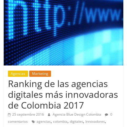
de
Marketing
en
Colombia
|
Agencias
Marketing
Ranking de las agencias
Revistas
digitales más innovadoras
de
de Colombia 2017
Publicidad
25 septiembre 2016
Agencia Blue Design Colombia
0
,
,
,
,
comentarios
agencias
colombia
digitales
Innovadores