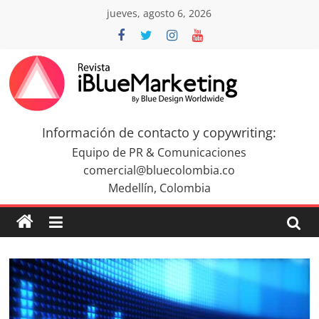
Saltar
jueves, agosto 6, 2026
al
contenido
Revista
iBlue
Información de contacto y copywriting:
Equipo de PR & Comunicaciones
Marketing
comercial@bluecolombia.co
Medellín, Colombia
Colombia
|
Revistas