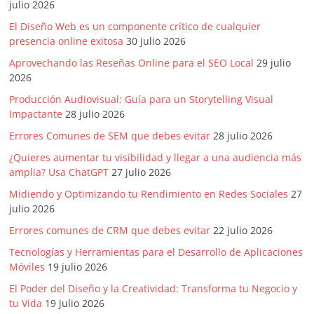
julio 2026
Artículos,
El Diseño Web es un componente crítico de cualquier
Gente,
presencia online exitosa
30 julio 2026
Contenidos
de
Aprovechando las Reseñas Online para el SEO Local
29 julio
2026
Calidad,
Eventos
Producción Audiovisual: Guía para un Storytelling Visual
de
Impactante
28 julio 2026
Marketing,
Errores Comunes de SEM que debes evitar
28 julio 2026
Mercadotecnia,
¿Quieres aumentar tu visibilidad y llegar a una audiencia más
Eventos
amplia? Usa ChatGPT
27 julio 2026
Publicitarios,
Midiendo y Optimizando tu Rendimiento en Redes Sociales
27
Colecciónes,
julio 2026
Marcas,
Insigns,
Errores comunes de CRM que debes evitar
22 julio 2026
TV,
Tecnologías y Herramientas para el Desarrollo de Aplicaciones
Radio,
Móviles
19 julio 2026
Creatividad,
El Poder del Diseño y la Creatividad: Transforma tu Negocio y
SEO,
tu Vida
19 julio 2026