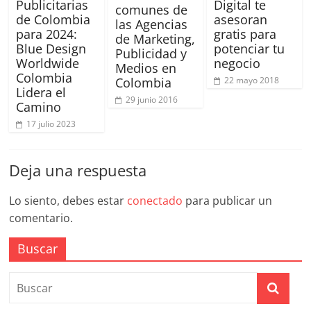
mirada
Publicitarias
Digital te
comunes de
estratégica
de Colombia
asesoran
las Agencias
para 2024:
gratis para
y
de Marketing,
Blue Design
potenciar tu
versátil
Publicidad y
Worldwide
negocio
del
Medios en
Colombia
22 mayo 2018
Colombia
Marketing
Lidera el
en
29 junio 2016
Camino
LATAM
17 julio 2023
|
Bitácora
social
Deja una respuesta
de
Mercadeo
Lo siento, debes estar
conectado
para publicar un
Interactivo,
comentario.
Medios,
Buscar
Publicidad,
Marketing,
Campañas
Publicitarias,