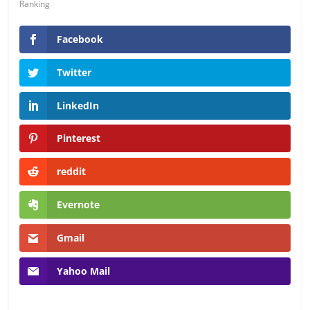
en
Ranking
Colombia
Facebook
Twitter
|
LinkedIn
Magazine
Pinterest
de
reddit
Publicidad
Evernote
y
Gmail
Marketing
Yahoo Mail