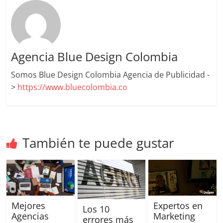
Publicidad,
Mercadeo
y
Medios
Agencia Blue Design Colombia
de
la
Somos Blue Design Colombia Agencia de Publicidad -
Agencia
>
https://www.bluecolombia.co
Blue
Design
Colombia
y
También te puede gustar
sus
filiales
en
América
Latina
|
Mejores
Expertos en
Los 10
Una
Agencias
Marketing
errores más