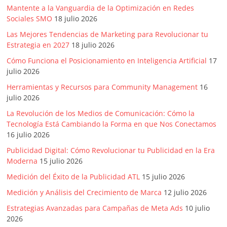
SEM,
Mantente a la Vanguardia de la Optimización en Redes
Free
Sociales SMO
18 julio 2026
Press,
Las Mejores Tendencias de Marketing para Revolucionar tu
RRPP,
Estrategia en 2027
18 julio 2026
Spots,
Comerciales,
Cómo Funciona el Posicionamiento en Inteligencia Artificial
17
julio 2026
Periodismo,
Revistas,
Herramientas y Recursos para Community Management
16
Magazines
julio 2026
,
La Revolución de los Medios de Comunicación: Cómo la
ATL,
Tecnología Está Cambiando la Forma en que Nos Conectamos
BTL,
16 julio 2026
Periódicos
Publicidad Digital: Cómo Revolucionar tu Publicidad en la Era
y
Moderna
15 julio 2026
Producción
Medición del Éxito de la Publicidad ATL
15 julio 2026
Gráfica
Medición y Análisis del Crecimiento de Marca
12 julio 2026
en
Colombia.
Estrategias Avanzadas para Campañas de Meta Ads
10 julio
2026