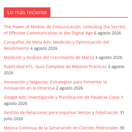
Agencias,
Empresas,
Lo más reciente
Negocios,
Tendencias,
The Power of Medios de Comunicación: Unlocking the Secrets
Trendings,
of Effective Communication in the Digital Age
6 agosto 2026
Dinero,
Campañas de Meta Ads: Medición y Optimización del
Economía,
Rendimiento
4 agosto 2026
Diseño
Medición y Análisis del Crecimiento de Marca
3 agosto 2026
Web,
Móviles,
Publicidad ATL: Guía Completa de Mejores Prácticas
3 agosto
2026
Estrategias
Digitales,
Innovación y Negocios: Estrategias para Fomentar la
Estrategias
Innovación en la Empresa
2 agosto 2026
Publicitarias,
Google Ads: Investigación y Planificación de Palabras Clave
1
Alianzas,
agosto 2026
Clientes,
Gestión de Relaciones para Impulsar Ventas y Fidelización
31
Innovación,
julio 2026
Tecnología,
Mejora Continua de la Generación de Clientes Potenciales
30
Noticias,