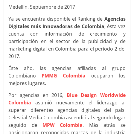
|
Medellín, Septiembre de 2017
Noticias
Ya se encuentra disponible el Ranking de
Agencias
Digitales más Innovadoras de Colombia
, ésta vez
de
cuenta con información de crecimiento y
participación en el sector de la publicidad y de
Actualidad
marketing digital en Colombia para el período 2 del
2017.
y
Éste año, las agencias afiliadas al grupo
Colombiano
PMMG Colombia
ocuparon los
Mercadeo
mejores lugares.
Por agencias en 2016,
Blue Design Worldwide
en
Colombia
asumió nuevamente el liderazgo al
superar diferentes agencias digitales del país.
Colombia
Celestial Media Colombia ascendió al segundo lugar
seguido de
MPW Colombia
. Más atrás se
posicionaron reconocidas marcas de la industria