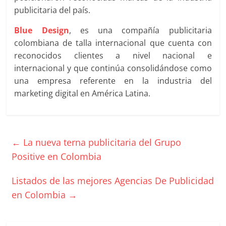
|
publicitaria del país.
Revistas
Blue Design
, es una compañía publicitaria
colombiana de talla internacional que cuenta con
de
reconocidos clientes a nivel nacional e
internacional y que continúa consolidándose como
Actualidad
una empresa referente en la industria del
marketing digital en América Latina.
en
Colombia
←
La nueva terna publicitaria del Grupo
Positive en Colombia
Revista
iBlue
Listados de las mejores Agencias De Publicidad
Marketing
en Colombia
→
|
Magazine
de