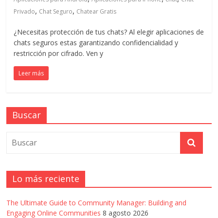
en
,
,
Privado
Chat Seguro
Chatear Gratis
Colombia
¿Necesitas protección de tus chats? Al elegir aplicaciones de
chats seguros estas garantizando confidencialidad y
restricción por cifrado. Ven y
|
Leer más
Magazine
de
Buscar
Publicidad
y
Lo más reciente
Marketing
The Ultimate Guide to Community Manager: Building and
Engaging Online Communities
8 agosto 2026