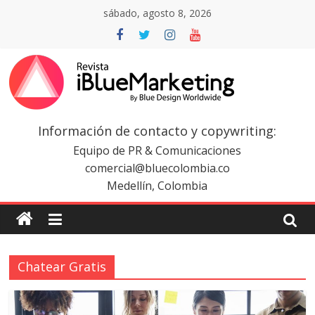
Saltar
sábado, agosto 8, 2026
al
contenido
Revista
iBlue
Información de contacto y copywriting:
Equipo de PR & Comunicaciones
Marketing
comercial@bluecolombia.co
Medellín, Colombia
Colombia
|
Chatear Gratis
Revistas