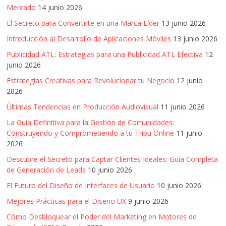
SEM,
Mercado
14 junio 2026
Free
El Secreto para Convertirte en una Marca Líder
13 junio 2026
Press,
RRPP,
Introducción al Desarrollo de Aplicaciones Móviles
13 junio 2026
Spots,
Publicidad ATL: Estrategias para una Publicidad ATL Efectiva
12
Comerciales,
junio 2026
Periodismo,
Estrategias Creativas para Revolucionar tu Negocio
12 junio
Revistas,
2026
Magazines
Últimas Tendencias en Producción Audiovisual
11 junio 2026
,
ATL,
La Guía Definitiva para la Gestión de Comunidades:
BTL,
Construyendo y Comprometiendo a tu Tribu Online
11 junio
2026
Periódicos
y
Descubre el Secreto para Captar Clientes Ideales: Guía Completa
Producción
de Generación de Leads
10 junio 2026
Gráfica
El Futuro del Diseño de Interfaces de Usuario
10 junio 2026
en
Mejores Prácticas para el Diseño UX
9 junio 2026
Colombia.
Cómo Desbloquear el Poder del Marketing en Motores de