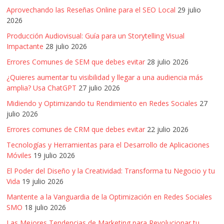
|
Aprovechando las Reseñas Online para el SEO Local
29 julio
Revistas
2026
Producción Audiovisual: Guía para un Storytelling Visual
Impactante
28 julio 2026
de
Errores Comunes de SEM que debes evitar
28 julio 2026
Actualidad
¿Quieres aumentar tu visibilidad y llegar a una audiencia más
amplia? Usa ChatGPT
27 julio 2026
en
Midiendo y Optimizando tu Rendimiento en Redes Sociales
27
julio 2026
Errores comunes de CRM que debes evitar
22 julio 2026
Colombia
Tecnologías y Herramientas para el Desarrollo de Aplicaciones
Móviles
19 julio 2026
Revista
El Poder del Diseño y la Creatividad: Transforma tu Negocio y tu
iBlue
Vida
19 julio 2026
Marketing
|
Mantente a la Vanguardia de la Optimización en Redes Sociales
SMO
18 julio 2026
Magazine
de
Las Mejores Tendencias de Marketing para Revolucionar tu