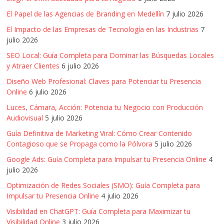
mirada
estratégica
El Papel de las Agencias de Branding en Medellín
7 julio 2026
y
El Impacto de las Empresas de Tecnología en las Industrias
7
versátil
julio 2026
del
SEO Local: Guía Completa para Dominar las Búsquedas Locales
Marketing
y Atraer Clientes
6 julio 2026
en
Diseño Web Profesional: Claves para Potenciar tu Presencia
LATAM
Online
6 julio 2026
|
Luces, Cámara, Acción: Potencia tu Negocio con Producción
Bitácora
Audiovisual
5 julio 2026
social
de
Guía Definitiva de Marketing Viral: Cómo Crear Contenido
Mercadeo
Contagioso que se Propaga como la Pólvora
5 julio 2026
Interactivo,
Google Ads: Guía Completa para Impulsar tu Presencia Online
4
Medios,
julio 2026
Publicidad,
Optimización de Redes Sociales (SMO): Guía Completa para
Marketing,
Impulsar tu Presencia Online
4 julio 2026
Campañas
Visibilidad en ChatGPT: Guía Completa para Maximizar tu
Publicitarias,
Visibilidad Online
3 julio 2026