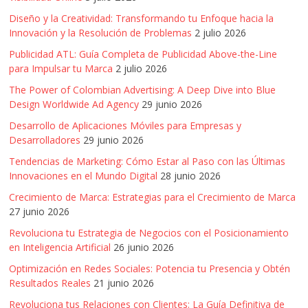
Agencias,
Diseño y la Creatividad: Transformando tu Enfoque hacia la
Empresas,
Innovación y la Resolución de Problemas
2 julio 2026
Negocios,
Publicidad ATL: Guía Completa de Publicidad Above-the-Line
Tendencias,
para Impulsar tu Marca
2 julio 2026
Trendings,
Dinero,
The Power of Colombian Advertising: A Deep Dive into Blue
Economía,
Design Worldwide Ad Agency
29 junio 2026
Diseño
Desarrollo de Aplicaciones Móviles para Empresas y
Web,
Desarrolladores
29 junio 2026
Móviles,
Tendencias de Marketing: Cómo Estar al Paso con las Últimas
Estrategias
Innovaciones en el Mundo Digital
28 junio 2026
Digitales,
Crecimiento de Marca: Estrategias para el Crecimiento de Marca
Estrategias
27 junio 2026
Publicitarias,
Revoluciona tu Estrategia de Negocios con el Posicionamiento
Alianzas,
en Inteligencia Artificial
26 junio 2026
Clientes,
Optimización en Redes Sociales: Potencia tu Presencia y Obtén
Innovación,
Resultados Reales
21 junio 2026
Tecnología,
Noticias,
Revoluciona tus Relaciones con Clientes: La Guía Definitiva de