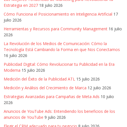
Publicidad,
Estrategia en 2027
18 julio 2026
Mercadeo
Cómo Funciona el Posicionamiento en Inteligencia Artificial
17
y
julio 2026
Medios
Herramientas y Recursos para Community Management
16 julio
de
2026
la
La Revolución de los Medios de Comunicación: Cómo la
Agencia
Tecnología Está Cambiando la Forma en que Nos Conectamos
Blue
16 julio 2026
Design
Publicidad Digital: Cómo Revolucionar tu Publicidad en la Era
Colombia
Moderna
15 julio 2026
y
Medición del Éxito de la Publicidad ATL
15 julio 2026
sus
filiales
Medición y Análisis del Crecimiento de Marca
12 julio 2026
en
Estrategias Avanzadas para Campañas de Meta Ads
10 julio
América
2026
Latina
Anuncios de YouTube Ads: Entendiendo los beneficios de los
|
anuncios de YouTube
9 julio 2026
Una
Elegir el CRM adecuado para tu negocio
8 julio 2026