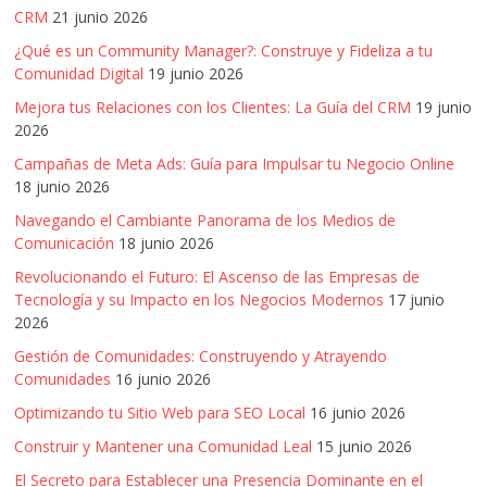
Artículos,
CRM
21 junio 2026
Gente,
¿Qué es un Community Manager?: Construye y Fideliza a tu
Contenidos
Comunidad Digital
19 junio 2026
de
Mejora tus Relaciones con los Clientes: La Guía del CRM
19 junio
Calidad,
2026
Eventos
Campañas de Meta Ads: Guía para Impulsar tu Negocio Online
de
18 junio 2026
Marketing,
Navegando el Cambiante Panorama de los Medios de
Mercadotecnia,
Comunicación
18 junio 2026
Eventos
Revolucionando el Futuro: El Ascenso de las Empresas de
Publicitarios,
Tecnología y su Impacto en los Negocios Modernos
17 junio
Colecciónes,
2026
Marcas,
Insigns,
Gestión de Comunidades: Construyendo y Atrayendo
Comunidades
16 junio 2026
TV,
Radio,
Optimizando tu Sitio Web para SEO Local
16 junio 2026
Creatividad,
Construir y Mantener una Comunidad Leal
15 junio 2026
SEO,
El Secreto para Establecer una Presencia Dominante en el