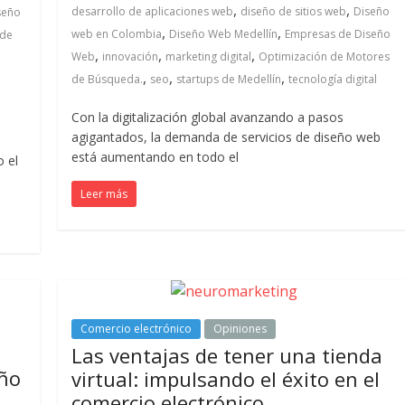
,
,
desarrollo de aplicaciones web
diseño de sitios web
Diseño
seño
,
,
web en Colombia
Diseño Web Medellín
Empresas de Diseño
 de
,
,
,
Web
innovación
marketing digital
Optimización de Motores
,
,
,
de Búsqueda.
seo
startups de Medellín
tecnología digital
Con la digitalización global avanzando a pasos
agigantados, la demanda de servicios de diseño web
está aumentando en todo el
o el
Leer más
Comercio electrónico
Opiniones
Las ventajas de tener una tienda
eño
virtual: impulsando el éxito en el
comercio electrónico