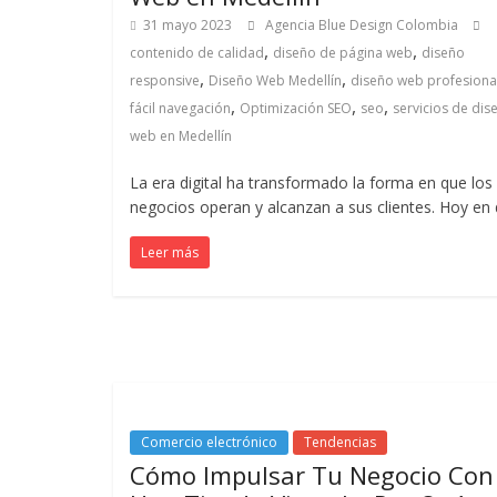
Noticias
31 mayo 2023
Agencia Blue Design Colombia
,
,
contenido de calidad
diseño de página web
diseño
,
,
responsive
Diseño Web Medellín
diseño web profesiona
de
,
,
,
fácil navegación
Optimización SEO
seo
servicios de dis
web en Medellín
Actualidad
La era digital ha transformado la forma en que los
negocios operan y alcanzan a sus clientes. Hoy en 
y
Leer más
Mercadeo
en
Colombia
Comercio electrónico
Tendencias
|
Cómo Impulsar Tu Negocio Con