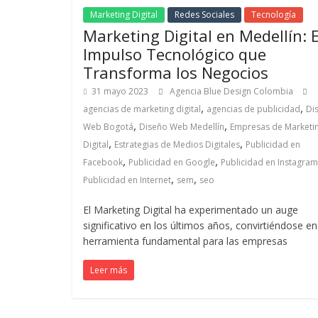
Marketing Digital
Redes Sociales
Tecnología
y
Marketing Digital en Medellín: E
versátil
del
Impulso Tecnológico que
Marketing
Transforma los Negocios
en
31 mayo 2023
Agencia Blue Design Colombia
LATAM
,
,
agencias de marketing digital
agencias de publicidad
Di
|
,
,
Web Bogotá
Diseño Web Medellín
Empresas de Marketi
Bitácora
,
,
Digital
Estrategias de Medios Digitales
Publicidad en
social
,
,
Facebook
Publicidad en Google
Publicidad en Instagram
de
,
,
Publicidad en Internet
sem
seo
Mercadeo
Interactivo,
El Marketing Digital ha experimentado un auge
Medios,
significativo en los últimos años, convirtiéndose e
Publicidad,
herramienta fundamental para las empresas
Marketing,
Leer más
Campañas
Publicitarias,
Agencias,