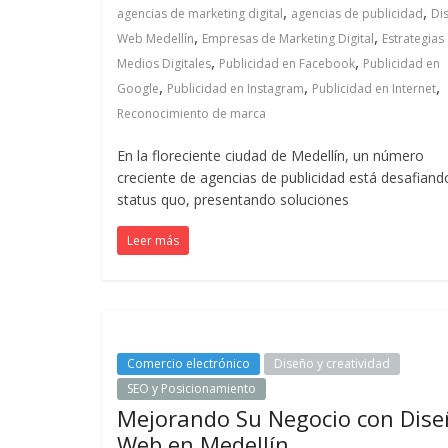
,
,
agencias de marketing digital
agencias de publicidad
Di
Colombia
,
,
Web Medellín
Empresas de Marketing Digital
Estrategias
,
,
Medios Digitales
Publicidad en Facebook
Publicidad en
|
,
,
,
Google
Publicidad en Instagram
Publicidad en Internet
Reconocimiento de marca
Magazine
En la floreciente ciudad de Medellín, un número
creciente de agencias de publicidad está desafiand
de
status quo, presentando soluciones
Leer más
Publicidad
y
Marketing
Comercio electrónico
Diseño y creatividad
SEO y Posicionamiento
Mejorando Su Negocio con Dis
|
Web en Medellín