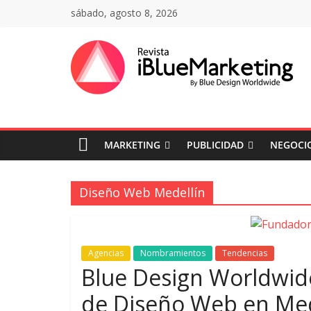
Saltar
sábado, agosto 8, 2026
al
contenido
Revista
iBlue
MARKETING
PUBLICIDAD
NEGOCIO
Marketing
Colombia
Diseño Web Medellín
|
Agencias
Nombramientos
Tendencias
Revistas
Blue Design Worldwide
de Diseño Web en Med