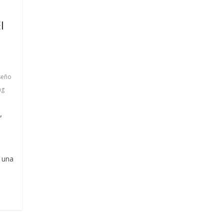
l
seño
ng
,
n una