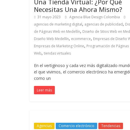
Una Tienda Virtual: ¿Por Qué
Revistas
Necesitas Una Ahora Mismo?
31 mayo 2023
Agencia Blue Design Colombia
de
,
,
agencias de marketing digital
agencias de publicidad
Di
,
de Páginas Web en Medellín
Diseño de Sitios Web en Med
Actualidad
,
,
Diseño Web Medellín
ecommerce
Empresas de Diseño 
,
Empresas de Marketing Online
Programación de Páginas
en
,
Web
tiendas virtuales
En el vertiginoso y cada vez más digitalizado mun
Colombia
el que vivimos, el comercio electrónico ha emergi
como un
Revista
Leer más
iBlue
Marketing
|
Magazine
de
Agencias
Comercio electrónico
Tendencias
Publicidad,