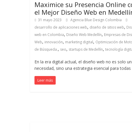
Maximice su Presencia Online c
Mercadeo
el Mejor Diseño Web en Medellí
y
Medios
31 mayo 2023
Agencia Blue Design Colombia
de
,
,
desarrollo de aplicaciones web
diseño de sitios web
Di
la
,
,
web en Colombia
Diseño Web Medellín
Empresas de Di
Agencia
,
,
,
Web
innovación
marketing digital
Optimización de Mot
Blue
,
,
,
de Búsqueda.
seo
startups de Medellín
tecnología digit
Design
Colombia
En la era digital actual, el diseño web no es solo u
y
necesidad, sino una estrategia esencial para todas 
sus
Leer más
filiales
en
América
Latina
|
Una
mirada
estratégica