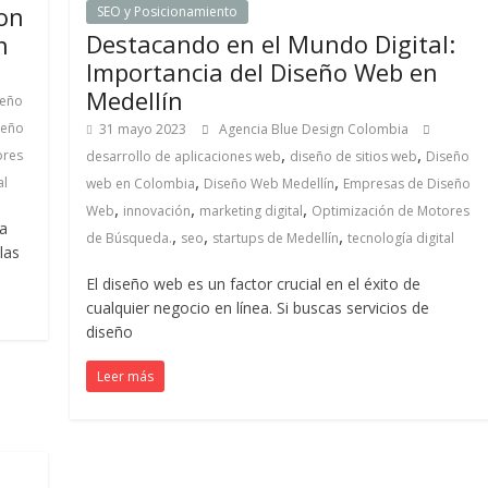
on
SEO y Posicionamiento
Destacando en el Mundo Digital:
n
Importancia del Diseño Web en
Medellín
seño
seño
31 mayo 2023
Agencia Blue Design Colombia
,
,
ores
desarrollo de aplicaciones web
diseño de sitios web
Diseño
,
,
al
web en Colombia
Diseño Web Medellín
Empresas de Diseño
,
,
,
Web
innovación
marketing digital
Optimización de Motores
na
,
,
,
de Búsqueda.
seo
startups de Medellín
tecnología digital
las
El diseño web es un factor crucial en el éxito de
cualquier negocio en línea. Si buscas servicios de
diseño
Leer más