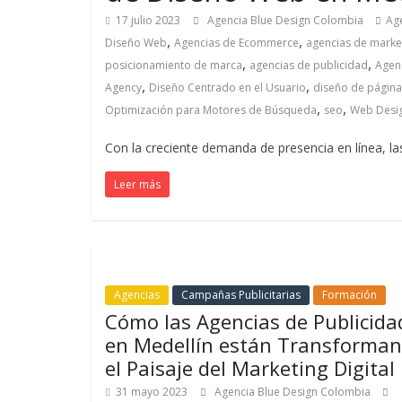
de
17 julio 2023
Agencia Blue Design Colombia
Ag
Marketing
,
,
Diseño Web
Agencias de Ecommerce
agencias de marke
,
,
posicionamiento de marca
agencias de publicidad
Agen
en
,
,
Agency
Diseño Centrado en el Usuario
diseño de págin
,
,
Optimización para Motores de Búsqueda
seo
Web Desig
Colombia
Con la creciente demanda de presencia en línea, l
|
Leer más
Revistas
de
Agencias
Campañas Publicitarias
Formación
Cómo las Agencias de Publicida
Publicidad
en Medellín están Transforma
el Paisaje del Marketing Digital
en
31 mayo 2023
Agencia Blue Design Colombia