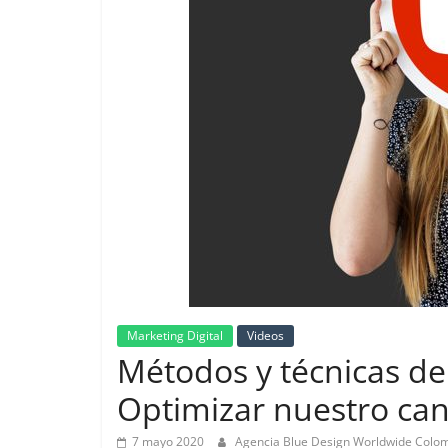
de
Marketing
en
Colombia
|
Revistas
de
Marketing Digital
Videos
Métodos y técnicas de
Publicidad
Optimizar nuestro ca
en
7 mayo 2020
Agencia Blue Design Worldwide Colo