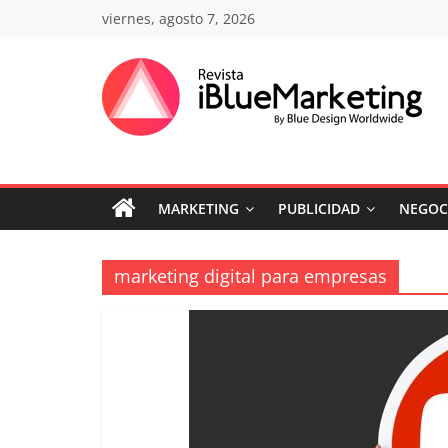
Saltar
viernes, agosto 7, 2026
al
contenido
Revista
iBlue
MARKETING
PUBLICIDAD
NEGOC
Marketing
Colombia
marketing digital para empresas
|
Revistas