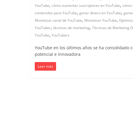
,
,
YouTube
cómo aumentar suscriptores en YouTube
cómo 
Colombia
,
,
contenidos para YouTube
ganar dinero en YouTube
ganar
,
,
Monetizar canal de YouTube
Monetizar YouTube
Optimiz
|
,
,
YouTuber
técnicas de marketing
Técnicas de Marketing Di
,
YouTube
YouTubers
Magazine
YouTube en los últimos años se ha consolidado
potencial e innovadora
de
Leer más
Publicidad
y
Marketing
|