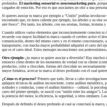
en
profundos.
El marketing sensorial es neuromarketing puro
, porqu
América
cargados de emoción. Por eso es que asociamos un olor a una persona 
Latina
|
Si quieres asociar tu marca por ejemplo a “Unión” podrías involucrar 
Una
encontrado que, en tierra caliente por ejemplo, los árboles y su olor s
mirada
aire fresco”. Por tanto, los árboles, con sus aromas, formas, texturas y
estratégica
y
Cuando utilices varios elementos que inconscientemente conecten tu m
versátil
recuerde con mayor facilidad tu marca cuando el cerebro active el des
del
comunicación, dentro del mismo carro y en el mismo concesionario, algun
Marketing
transportarse, con mucha mayor probabilidad adquirirá el carro del ej
en
que es el carro ideal. Estos mensajes inconscientes son poderosísim
LATAM
|
Otro ejemplo:
¿tu marca se quiere asociar a diversión? Hay muchos e
Bitácora
entonces cómo dentro de los momentos de verdad con tu cliente (comuni
social
productos, color a chocolate, formas del chocolate no necesariamente 
de
mayor fortaleza, acercar tu marca al deseo profundo con el cual quiere
Mercadeo
Interactivo,
¿Cómo es el proceso?
Primero que todo, llevar a cabo investigaciones
Medios,
apliquen técnicas de análisis inconsciente, como análisis metafórico,
Publicidad,
actitudes y conductas, como el análisis histórico – cultural, la psicol
Marketing,
carro del primer ejemplo, se asoció con “unión entre los amigos”). Las
Campañas
la potencia del motor, la eficiencia, la seguridad, u otros similares. 
Publicitarias,
Agencias,
Después de definido el deseo profundo al cual se conectará la marca, c