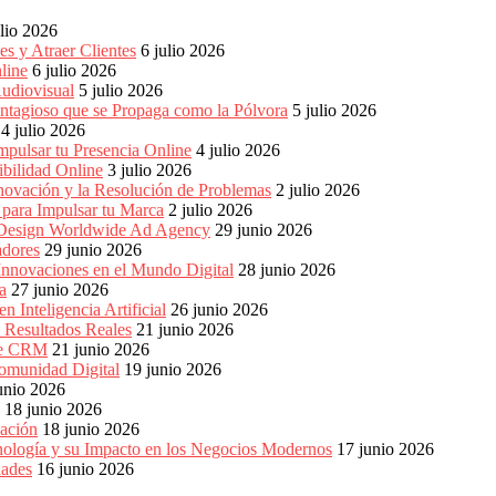
ulio 2026
s y Atraer Clientes
6 julio 2026
line
6 julio 2026
udiovisual
5 julio 2026
ntagioso que se Propaga como la Pólvora
5 julio 2026
4 julio 2026
pulsar tu Presencia Online
4 julio 2026
bilidad Online
3 julio 2026
nnovación y la Resolución de Problemas
2 julio 2026
para Impulsar tu Marca
2 julio 2026
e Design Worldwide Ad Agency
29 junio 2026
adores
29 junio 2026
Innovaciones en el Mundo Digital
28 junio 2026
a
27 junio 2026
 Inteligencia Artificial
26 junio 2026
n Resultados Reales
21 junio 2026
 de CRM
21 junio 2026
omunidad Digital
19 junio 2026
unio 2026
18 junio 2026
ación
18 junio 2026
nología y su Impacto en los Negocios Modernos
17 junio 2026
dades
16 junio 2026