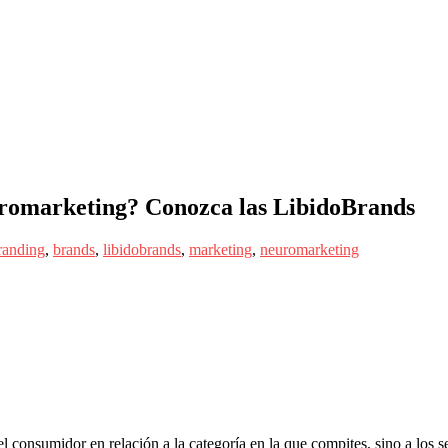
romarketing? Conozca las LibidoBrands
randing
,
brands
,
libidobrands
,
marketing
,
neuromarketing
l consumidor en relación a la categoría en la que compites, sino a los s