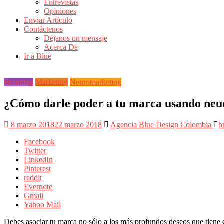
de
Entrevistas
Actualidad
Opiniones
Enviar Artículo
en
Contáctenos
Colombia
Déjanos un mensaje
Acerca De
Revista
Ir a Blue
iBlue
Marketing
|
Branding
Marketing
Neuromarketing
Magazine
de
¿Cómo darle poder a tu marca usando neu
Publicidad,
Mercadeo
8 marzo 2018
22 marzo 2018
Agencia Blue Design Colombia
b
y
Medios
Facebook
de
Twitter
la
LinkedIn
Agencia
Pinterest
Blue
reddit
Design
Evernote
Colombia
Gmail
y
Yahoo Mail
sus
filiales
Debes asociar tu marca no sólo a los más profundos deseos que tiene e