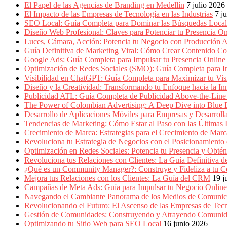
El Papel de las Agencias de Branding en Medellín
7 julio 2026
El Impacto de las Empresas de Tecnología en las Industrias
7 j
SEO Local: Guía Completa para Dominar las Búsquedas Locale
Diseño Web Profesional: Claves para Potenciar tu Presencia On
Luces, Cámara, Acción: Potencia tu Negocio con Producción A
Guía Definitiva de Marketing Viral: Cómo Crear Contenido Co
Google Ads: Guía Completa para Impulsar tu Presencia Online
Optimización de Redes Sociales (SMO): Guía Completa para Im
Visibilidad en ChatGPT: Guía Completa para Maximizar tu Visi
Diseño y la Creatividad: Transformando tu Enfoque hacia la I
Publicidad ATL: Guía Completa de Publicidad Above-the-Line 
The Power of Colombian Advertising: A Deep Dive into Blu
Desarrollo de Aplicaciones Móviles para Empresas y Desarroll
Tendencias de Marketing: Cómo Estar al Paso con las Últimas 
Crecimiento de Marca: Estrategias para el Crecimiento de Marc
Revoluciona tu Estrategia de Negocios con el Posicionamiento en
Optimización en Redes Sociales: Potencia tu Presencia y Obté
Revoluciona tus Relaciones con Clientes: La Guía Definitiva
¿Qué es un Community Manager?: Construye y Fideliza a tu C
Mejora tus Relaciones con los Clientes: La Guía del CRM
19 j
Campañas de Meta Ads: Guía para Impulsar tu Negocio Online
Navegando el Cambiante Panorama de los Medios de Comunic
Revolucionando el Futuro: El Ascenso de las Empresas de Tec
Gestión de Comunidades: Construyendo y Atrayendo Comuni
Optimizando tu Sitio Web para SEO Local
16 junio 2026