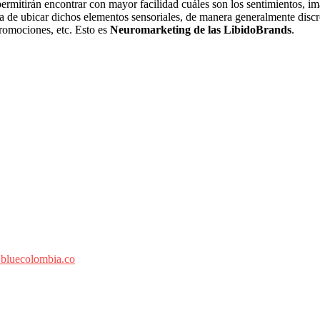
permitirán encontrar con mayor facilidad cuáles son los sentimientos, i
ma de ubicar dichos elementos sensoriales, de manera generalmente discr
 promociones, etc. Esto es
Neuromarketing de las LibidoBrands
.
.bluecolombia.co