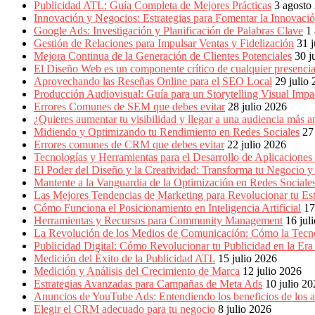
Producción
Publicidad ATL: Guía Completa de Mejores Prácticas
3 agosto
Gráfica
Innovación y Negocios: Estrategias para Fomentar la Innovaci
en
Google Ads: Investigación y Planificación de Palabras Clave
1
Colombia.
Gestión de Relaciones para Impulsar Ventas y Fidelización
31 j
Mejora Continua de la Generación de Clientes Potenciales
30 j
El Diseño Web es un componente crítico de cualquier presencia
Aprovechando las Reseñas Online para el SEO Local
29 julio
Producción Audiovisual: Guía para un Storytelling Visual Impa
Errores Comunes de SEM que debes evitar
28 julio 2026
¿Quieres aumentar tu visibilidad y llegar a una audiencia má
Midiendo y Optimizando tu Rendimiento en Redes Sociales
27
Errores comunes de CRM que debes evitar
22 julio 2026
Tecnologías y Herramientas para el Desarrollo de Aplicaciones
El Poder del Diseño y la Creatividad: Transforma tu Negocio y
Mantente a la Vanguardia de la Optimización en Redes Socia
Las Mejores Tendencias de Marketing para Revolucionar tu Est
Cómo Funciona el Posicionamiento en Inteligencia Artificial
17
Herramientas y Recursos para Community Management
16 jul
La Revolución de los Medios de Comunicación: Cómo la Tecn
Publicidad Digital: Cómo Revolucionar tu Publicidad en la Er
Medición del Éxito de la Publicidad ATL
15 julio 2026
Medición y Análisis del Crecimiento de Marca
12 julio 2026
Estrategias Avanzadas para Campañas de Meta Ads
10 julio 2
Anuncios de YouTube Ads: Entendiendo los beneficios de los
Elegir el CRM adecuado para tu negocio
8 julio 2026