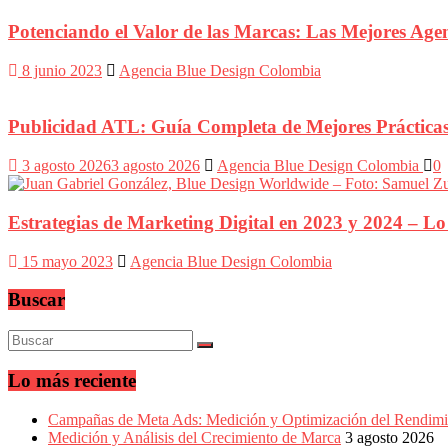
Marketing,
Mercadotecnia,
Potenciando el Valor de las Marcas: Las Mejores Ag
Eventos
Publicitarios,
8 junio 2023
Agencia Blue Design Colombia
Colecciónes,
Marcas,
Insigns,
Publicidad ATL: Guía Completa de Mejores Práctica
TV,
Radio,
3 agosto 2026
3 agosto 2026
Agencia Blue Design Colombia
0
Creatividad,
SEO,
SEM,
Estrategias de Marketing Digital en 2023 y 2024 – Lo
Free
Press,
RRPP,
15 mayo 2023
Agencia Blue Design Colombia
Spots,
Comerciales,
Buscar
Periodismo,
Revistas,
Magazines
,
Lo más reciente
ATL,
BTL,
Periódicos
Campañas de Meta Ads: Medición y Optimización del Rendimi
y
Medición y Análisis del Crecimiento de Marca
3 agosto 2026