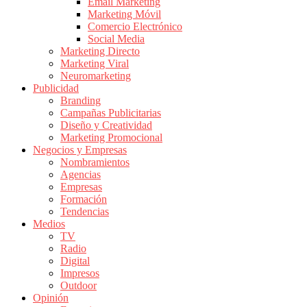
Email Marketing
de
Marketing Móvil
Publicidad
Comercio Electrónico
en
Social Media
Colombia
Marketing Directo
Marketing Viral
|
Neuromarketing
Magazine
Publicidad
de
Branding
Publicidad
Campañas Publicitarias
Diseño y Creatividad
y
Marketing Promocional
Marketing
Negocios y Empresas
|
Nombramientos
Noticias
Agencias
de
Empresas
Formación
Actualidad
Tendencias
y
Medios
Mercadeo
TV
en
Radio
Digital
Colombia
Impresos
|
Outdoor
Revistas
Opinión