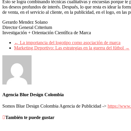
Empresas,
Esto se logra combinando técnicas cualitativas y encuestas porque te 
Negocios,
los deseos profundos de interés. Después, lo que resta es idear la for
Tendencias,
de venta, en el servicio al cliente, en la publicidad, en el logo, en las
Trendings,
Dinero,
Gerardo Mendez Solano
Economía,
Director General Criterium
Diseño
Investigación + Orientación Científica de Marca
Web,
←
La importancia del logotipo como asociación de marca
Móviles,
Marketing Deportivo: Las estrategias en la guerra del fútbol
→
Estrategias
Digitales,
Estrategias
Publicitarias,
Alianzas,
Clientes,
Innovación,
Tecnología,
Noticias,
Agencia Blue Design Colombia
Artículos,
Gente,
Somos Blue Design Colombia Agencia de Publicidad ->
https://www
Contenidos
de
Calidad,
También te puede gustar
Eventos
de