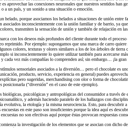
e es aprovechar las conexiones neuronales que nuestros sentidos han g
o a un país, y un sonido a una situación o emoción.
un helado, porque asociamos los helados a situaciones de unión entre f
on asociados inconscientemente con la unión familiar y de barrio, ya que 
 colores, transmiten la sensación de unión y también de relajación en las
arca con los deseos más profundos del cliente durante todo el proceso 
eo reprimido. Por ejemplo: supongamos que una marca de carro quiere ser
os colores, texturas y olores similares a los de los árboles de tierra ca
emplo si inconscientemente lo quiere utilizar también para acercarse más
os, y cada vez más compañías lo comprenden así; sin embargo… ¡la gran 
stímulos sensoriales asociados a la diversión… pero el chocolate es u
cación, producto, servicio, experiencia en general) puedes aprovechar e
explícitas pero sugeridas, merchandising con olor o forma de chocolatin
s posicionarla (“diversión” en el caso de este ejemplo).
 biológicas, psicológicas y antropológicas del consumidor a través de et
 psicoanalítico, y además haciendo paralelo de los hallazgos con discipl
ogía evolutiva, la etología y la misma neurociencia. Esto, para descubri
 encuestas en este paso son insuficientes porque la idea aquí es descubr
Las encuestas no son efectivas aquí porque éstas provocan respuestas cons
omienza la investigación de los elementos que se asocian con dicho deseo