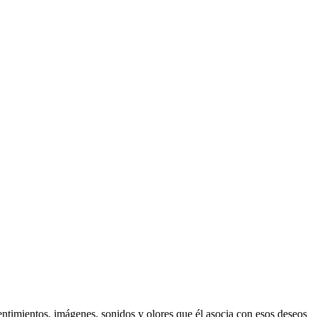
entimientos, imágenes, sonidos y olores que él asocia con esos deseos