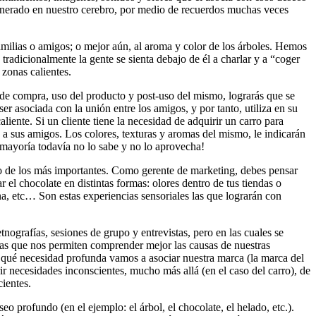
enerado en nuestro cerebro, por medio de recuerdos muchas veces
amilias o amigos; o mejor aún, al aroma y color de los árboles. Hemos
tradicionalmente la gente se sienta debajo de él a charlar y a “coger
 zonas calientes.
de compra, uso del producto y post-uso del mismo, lograrás que se
 asociada con la unión entre los amigos, y por tanto, utiliza en su
liente. Si un cliente tiene la necesidad de adquirir un carro para
 a sus amigos. Los colores, texturas y aromas del mismo, le indicarán
mayoría todavía no lo sabe y no lo aprovecha!
no de los más importantes. Como gerente de marketing, debes pensar
l chocolate en distintas formas: olores dentro de tus tiendas o
a, etc… Son estas experiencias sensoriales las que lograrán con
nografías, sesiones de grupo y entrevistas, pero en las cuales se
inas que nos permiten comprender mejor las causas de nuestras
r a qué necesidad profunda vamos a asociar nuestra marca (la marca del
ir necesidades inconscientes, mucho más allá (en el caso del carro), de
cientes.
 profundo (en el ejemplo: el árbol, el chocolate, el helado, etc.).