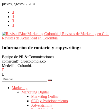
Saltar
jueves, agosto 6, 2026
al
contenido
Revista
Información de contacto y copywriting:
iBlue
Equipo de PR & Comunicaciones
Marketing
comercial@bluecolombia.co
Colombia
Medellín, Colombia
|
Revistas
de
Marketing
Marketing
en
Marketing Digital
Colombia
Marketing Online
|
SEO y Posicionamiento
Advergaming
Revistas