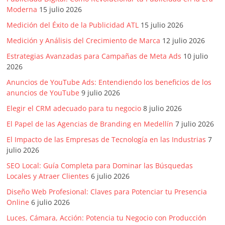
SEM,
Moderna
15 julio 2026
Free
Press,
Medición del Éxito de la Publicidad ATL
15 julio 2026
RRPP,
Medición y Análisis del Crecimiento de Marca
12 julio 2026
Spots,
Estrategias Avanzadas para Campañas de Meta Ads
10 julio
Comerciales,
2026
Periodismo,
Anuncios de YouTube Ads: Entendiendo los beneficios de los
Revistas,
anuncios de YouTube
9 julio 2026
Magazines
,
Elegir el CRM adecuado para tu negocio
8 julio 2026
ATL,
El Papel de las Agencias de Branding en Medellín
7 julio 2026
BTL,
El Impacto de las Empresas de Tecnología en las Industrias
7
Periódicos
julio 2026
y
SEO Local: Guía Completa para Dominar las Búsquedas
Producción
Locales y Atraer Clientes
6 julio 2026
Gráfica
Diseño Web Profesional: Claves para Potenciar tu Presencia
en
Online
6 julio 2026
Colombia.
Luces, Cámara, Acción: Potencia tu Negocio con Producción