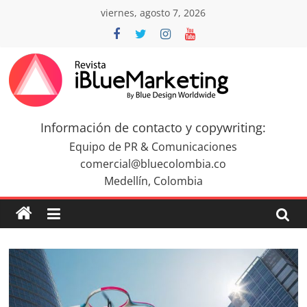
Saltar
viernes, agosto 7, 2026
al
contenido
Revista
iBlue
Información de contacto y copywriting:
Equipo de PR & Comunicaciones
Marketing
comercial@bluecolombia.co
Medellín, Colombia
Colombia
|
Revistas