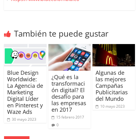
Publicidad,
Mercadeo
y
Medios
También te puede gustar
de
la
Agencia
Blue
Design
Colombia
Blue Design
Algunas de
¿Qué es la
Worldwide:
las mejores
y
transformaci
La Agencia de
Campañas
sus
ón digital? El
Marketing
Publicitarias
filiales
desafío para
Digital Líder
del Mundo
en
las empresas
en Pinterest y
10 mayo 2023
en 2017
América
Waze Ads
Latina
15 febrero 2017
30 mayo 2023
|
0
Una