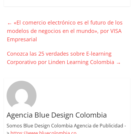
|
Revistas
←
«El comercio electrónico es el futuro de los
de
modelos de negocios en el mundo», por VISA
Empresarial
Actualidad
Conozca las 25 verdades sobre E-learning
en
Corporativo por Linden Learning Colombia
→
Colombia
Revista
iBlue
Marketing
Agencia Blue Design Colombia
|
Magazine
Somos Blue Design Colombia Agencia de Publicidad -
de
>
https://www.bluecolombia.co