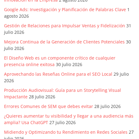
Agencias,
Google Ads: Investigación y Planificación de Palabras Clave
1
Empresas,
agosto 2026
Negocios,
Tendencias,
Gestión de Relaciones para Impulsar Ventas y Fidelización
31
Trendings,
julio 2026
Dinero,
Mejora Continua de la Generación de Clientes Potenciales
30
Economía,
julio 2026
Diseño
El Diseño Web es un componente crítico de cualquier
Web,
presencia online exitosa
30 julio 2026
Móviles,
Aprovechando las Reseñas Online para el SEO Local
29 julio
Estrategias
2026
Digitales,
Producción Audiovisual: Guía para un Storytelling Visual
Estrategias
Impactante
28 julio 2026
Publicitarias,
Errores Comunes de SEM que debes evitar
28 julio 2026
Alianzas,
Clientes,
¿Quieres aumentar tu visibilidad y llegar a una audiencia más
Innovación,
amplia? Usa ChatGPT
27 julio 2026
Tecnología,
Midiendo y Optimizando tu Rendimiento en Redes Sociales
27
Noticias,
julio 2026