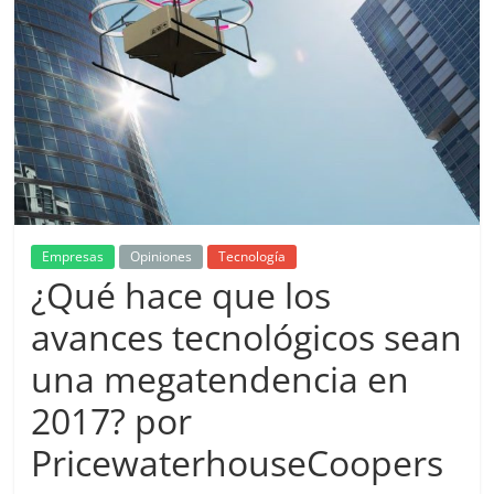
de
Marketing
en
Colombia
|
Empresas
Opiniones
Tecnología
¿Qué hace que los
Revistas
avances tecnológicos sean
una megatendencia en
de
2017? por
Publicidad
PricewaterhouseCoopers