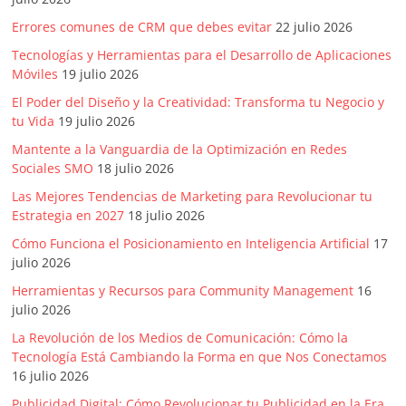
Artículos,
Errores comunes de CRM que debes evitar
22 julio 2026
Gente,
Tecnologías y Herramientas para el Desarrollo de Aplicaciones
Contenidos
Móviles
19 julio 2026
de
Calidad,
El Poder del Diseño y la Creatividad: Transforma tu Negocio y
tu Vida
19 julio 2026
Eventos
de
Mantente a la Vanguardia de la Optimización en Redes
Marketing,
Sociales SMO
18 julio 2026
Mercadotecnia,
Las Mejores Tendencias de Marketing para Revolucionar tu
Eventos
Estrategia en 2027
18 julio 2026
Publicitarios,
Cómo Funciona el Posicionamiento en Inteligencia Artificial
17
Colecciónes,
julio 2026
Marcas,
Herramientas y Recursos para Community Management
16
Insigns,
julio 2026
TV,
La Revolución de los Medios de Comunicación: Cómo la
Radio,
Tecnología Está Cambiando la Forma en que Nos Conectamos
Creatividad,
16 julio 2026
SEO,
Publicidad Digital: Cómo Revolucionar tu Publicidad en la Era