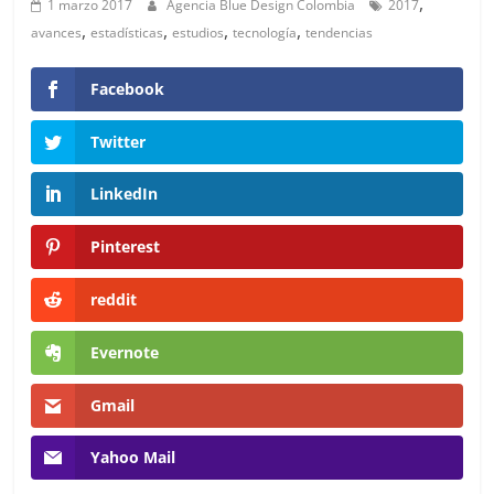
en
,
1 marzo 2017
Agencia Blue Design Colombia
2017
,
,
,
,
avances
estadísticas
estudios
tecnología
tendencias
Colombia
Facebook
|
Twitter
Magazine
LinkedIn
de
Pinterest
reddit
Publicidad
Evernote
y
Gmail
Marketing
Yahoo Mail