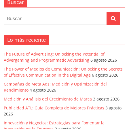
mirada
Buscar
estratégica
y
versátil
del
Marketing
Lo más reciente
en
LATAM
The Future of Advertising: Unlocking the Potential of
|
Advergaming and Programmatic Advertising
6 agosto 2026
Bitácora
social
The Power of Medios de Comunicación: Unlocking the Secrets
of Effective Communication in the Digital Age
6 agosto 2026
de
Mercadeo
Campañas de Meta Ads: Medición y Optimización del
Interactivo,
Rendimiento
4 agosto 2026
Medios,
Medición y Análisis del Crecimiento de Marca
3 agosto 2026
Publicidad,
Publicidad ATL: Guía Completa de Mejores Prácticas
3 agosto
Marketing,
2026
Campañas
Innovación y Negocios: Estrategias para Fomentar la
Publicitarias,
Innovación en la Empresa
2 agosto 2026