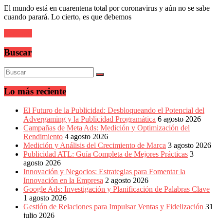
sus
El mundo está en cuarentena total por coronavirus y aún no se sabe
filiales
cuando parará. Lo cierto, es que debemos
en
América
Leer más
Latina
|
Buscar
Una
mirada
estratégica
y
versátil
Lo más reciente
del
Marketing
El Futuro de la Publicidad: Desbloqueando el Potencial del
en
Advergaming y la Publicidad Programática
6 agosto 2026
LATAM
Campañas de Meta Ads: Medición y Optimización del
|
Rendimiento
4 agosto 2026
Bitácora
Medición y Análisis del Crecimiento de Marca
3 agosto 2026
social
Publicidad ATL: Guía Completa de Mejores Prácticas
3
de
agosto 2026
Mercadeo
Innovación y Negocios: Estrategias para Fomentar la
Interactivo,
Innovación en la Empresa
2 agosto 2026
Medios,
Google Ads: Investigación y Planificación de Palabras Clave
Publicidad,
1 agosto 2026
Marketing,
Gestión de Relaciones para Impulsar Ventas y Fidelización
31
Campañas
julio 2026