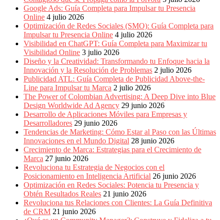
Periódicos
Google Ads: Guía Completa para Impulsar tu Presencia
y
Online
4 julio 2026
Producción
Optimización de Redes Sociales (SMO): Guía Completa para
Gráfica
Impulsar tu Presencia Online
4 julio 2026
en
Visibilidad en ChatGPT: Guía Completa para Maximizar tu
Colombia.
Visibilidad Online
3 julio 2026
Diseño y la Creatividad: Transformando tu Enfoque hacia la
Innovación y la Resolución de Problemas
2 julio 2026
Publicidad ATL: Guía Completa de Publicidad Above-the-
Line para Impulsar tu Marca
2 julio 2026
The Power of Colombian Advertising: A Deep Dive into Blue
Design Worldwide Ad Agency
29 junio 2026
Desarrollo de Aplicaciones Móviles para Empresas y
Desarrolladores
29 junio 2026
Tendencias de Marketing: Cómo Estar al Paso con las Últimas
Innovaciones en el Mundo Digital
28 junio 2026
Crecimiento de Marca: Estrategias para el Crecimiento de
Marca
27 junio 2026
Revoluciona tu Estrategia de Negocios con el
Posicionamiento en Inteligencia Artificial
26 junio 2026
Optimización en Redes Sociales: Potencia tu Presencia y
Obtén Resultados Reales
21 junio 2026
Revoluciona tus Relaciones con Clientes: La Guía Definitiva
de CRM
21 junio 2026