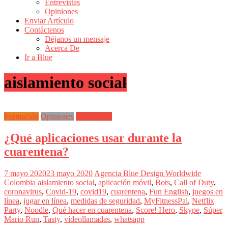
Entrevistas
Revistas
Opiniones
de
Enviar Artículo
Actualidad
Contáctenos
Déjanos un mensaje
en
Acerca De
Colombia
Ir a Blue
Revista
aislamiento social
iBlue
Marketing
|
Magazine
Formación
Opiniones
Tendencias
de
Publicidad,
¿Qué aplicaciones usar durante la
Mercadeo
y
cuarentena?
Medios
de
7 mayo 2020
23 mayo 2020
Agencia Blue Design Worldwide
la
Colombia
aislamiento social
,
aplicación móvil
,
Bots
,
Call of Duty
,
Agencia
coronavirus
,
Covid-19
,
covid19
,
cuarentena
,
Fun English
,
juegos en
Blue
línea
,
jugar en línea
,
medidas de seguridad
,
MyFitnessPal
,
Netflix
Design
Party
,
Noodle
,
Qué hacer en cuarentena
,
Score! Hero
,
Skype
,
Súper
Colombia
Mario Run
,
Tasty
,
vídeollamadas
,
whatsapp
y