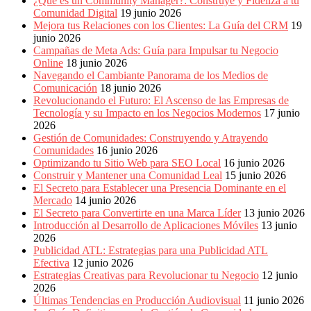
¿Qué es un Community Manager?: Construye y Fideliza a tu
Comunidad Digital
19 junio 2026
Mejora tus Relaciones con los Clientes: La Guía del CRM
19
junio 2026
Campañas de Meta Ads: Guía para Impulsar tu Negocio
Online
18 junio 2026
Navegando el Cambiante Panorama de los Medios de
Comunicación
18 junio 2026
Revolucionando el Futuro: El Ascenso de las Empresas de
Tecnología y su Impacto en los Negocios Modernos
17 junio
2026
Gestión de Comunidades: Construyendo y Atrayendo
Comunidades
16 junio 2026
Optimizando tu Sitio Web para SEO Local
16 junio 2026
Construir y Mantener una Comunidad Leal
15 junio 2026
El Secreto para Establecer una Presencia Dominante en el
Mercado
14 junio 2026
El Secreto para Convertirte en una Marca Líder
13 junio 2026
Introducción al Desarrollo de Aplicaciones Móviles
13 junio
2026
Publicidad ATL: Estrategias para una Publicidad ATL
Efectiva
12 junio 2026
Estrategias Creativas para Revolucionar tu Negocio
12 junio
2026
Últimas Tendencias en Producción Audiovisual
11 junio 2026