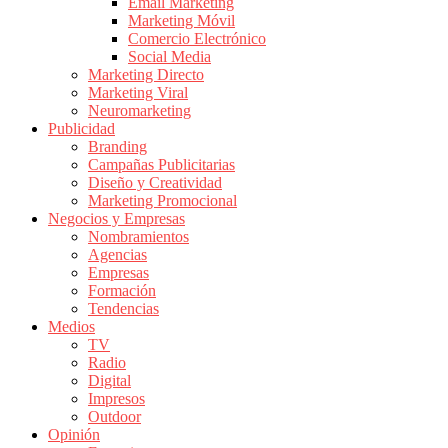
|
Email Marketing
Marketing Móvil
Revistas
Comercio Electrónico
de
Social Media
Publicidad
Marketing Directo
en
Marketing Viral
Colombia
Neuromarketing
Publicidad
|
Branding
Magazine
Campañas Publicitarias
de
Diseño y Creatividad
Publicidad
Marketing Promocional
Negocios y Empresas
y
Nombramientos
Marketing
Agencias
|
Empresas
Noticias
Formación
de
Tendencias
Medios
Actualidad
TV
y
Radio
Mercadeo
Digital
en
Impresos
Outdoor
Colombia
Opinión
|