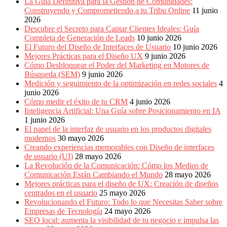
La Guía Definitiva para la Gestión de Comunidades:
Construyendo y Comprometiendo a tu Tribu Online
11 junio
2026
Descubre el Secreto para Captar Clientes Ideales: Guía
Completa de Generación de Leads
10 junio 2026
El Futuro del Diseño de Interfaces de Usuario
10 junio 2026
Mejores Prácticas para el Diseño UX
9 junio 2026
Cómo Desbloquear el Poder del Marketing en Motores de
Búsqueda (SEM)
9 junio 2026
Medición y seguimiento de la optimización en redes sociales
4
junio 2026
Cómo medir el éxito de tu CRM
4 junio 2026
Inteligencia Artificial: Una Guía sobre Posicionamiento en IA
1 junio 2026
El papel de la interfaz de usuario en los productos digitales
modernos
30 mayo 2026
Creando experiencias memorables con Diseño de interfaces
de usuario (UI)
28 mayo 2026
La Revolución de la Comunicación: Cómo los Medios de
Comunicación Están Cambiando el Mundo
28 mayo 2026
Mejores prácticas para el diseño de UX: Creación de diseños
centrados en el usuario
25 mayo 2026
Revolucionando el Futuro: Todo lo que Necesitas Saber sobre
Empresas de Tecnología
24 mayo 2026
SEO local: aumenta la visibilidad de tu negocio e impulsa las