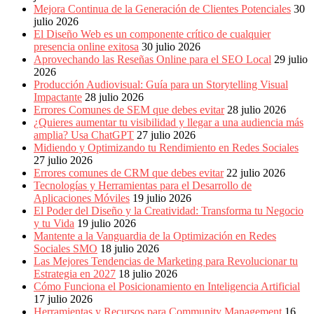
Publicitarias,
Mejora Continua de la Generación de Clientes Potenciales
30
Agencias,
julio 2026
Empresas,
El Diseño Web es un componente crítico de cualquier
Negocios,
presencia online exitosa
30 julio 2026
Tendencias,
Aprovechando las Reseñas Online para el SEO Local
29 julio
Trendings,
2026
Dinero,
Producción Audiovisual: Guía para un Storytelling Visual
Economía,
Impactante
28 julio 2026
Diseño
Errores Comunes de SEM que debes evitar
28 julio 2026
Web,
¿Quieres aumentar tu visibilidad y llegar a una audiencia más
Móviles,
amplia? Usa ChatGPT
27 julio 2026
Estrategias
Midiendo y Optimizando tu Rendimiento en Redes Sociales
Digitales,
27 julio 2026
Estrategias
Errores comunes de CRM que debes evitar
22 julio 2026
Publicitarias,
Tecnologías y Herramientas para el Desarrollo de
Alianzas,
Aplicaciones Móviles
19 julio 2026
Clientes,
El Poder del Diseño y la Creatividad: Transforma tu Negocio
Innovación,
y tu Vida
19 julio 2026
Tecnología,
Mantente a la Vanguardia de la Optimización en Redes
Noticias,
Sociales SMO
18 julio 2026
Artículos,
Las Mejores Tendencias de Marketing para Revolucionar tu
Gente,
Estrategia en 2027
18 julio 2026
Contenidos
Cómo Funciona el Posicionamiento en Inteligencia Artificial
de
17 julio 2026
Calidad,
Herramientas y Recursos para Community Management
16