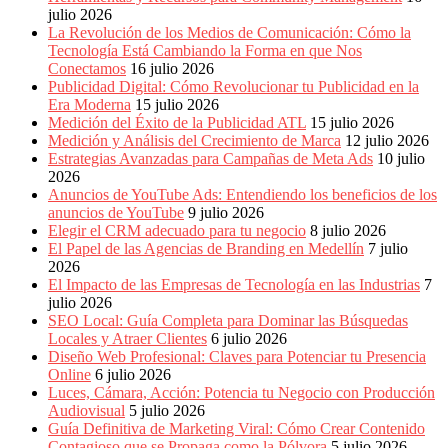
Eventos
julio 2026
de
La Revolución de los Medios de Comunicación: Cómo la
Marketing,
Tecnología Está Cambiando la Forma en que Nos
Mercadotecnia,
Conectamos
16 julio 2026
Eventos
Publicidad Digital: Cómo Revolucionar tu Publicidad en la
Publicitarios,
Era Moderna
15 julio 2026
Colecciónes,
Medición del Éxito de la Publicidad ATL
15 julio 2026
Marcas,
Medición y Análisis del Crecimiento de Marca
12 julio 2026
Insigns,
Estrategias Avanzadas para Campañas de Meta Ads
10 julio
TV,
2026
Radio,
Anuncios de YouTube Ads: Entendiendo los beneficios de los
Creatividad,
anuncios de YouTube
9 julio 2026
SEO,
Elegir el CRM adecuado para tu negocio
8 julio 2026
SEM,
El Papel de las Agencias de Branding en Medellín
7 julio
Free
2026
Press,
El Impacto de las Empresas de Tecnología en las Industrias
7
RRPP,
julio 2026
Spots,
SEO Local: Guía Completa para Dominar las Búsquedas
Comerciales,
Locales y Atraer Clientes
6 julio 2026
Periodismo,
Diseño Web Profesional: Claves para Potenciar tu Presencia
Revistas,
Online
6 julio 2026
Magazines
Luces, Cámara, Acción: Potencia tu Negocio con Producción
,
Audiovisual
5 julio 2026
ATL,
Guía Definitiva de Marketing Viral: Cómo Crear Contenido
BTL,
Contagioso que se Propaga como la Pólvora
5 julio 2026