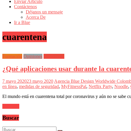
de
Enviar Artículo
Actualidad
Contáctenos
Déjanos un mensaje
en
Acerca De
Colombia
Ir a Blue
Revista
cuarentena
iBlue
Marketing
|
Magazine
Formación
Opiniones
Tendencias
de
Publicidad,
¿Qué aplicaciones usar durante la cuarent
Mercadeo
y
Medios
7 mayo 2020
23 mayo 2020
Agencia Blue Design Worldwide Colom
de
en línea
,
medidas de seguridad
,
MyFitnessPal
,
Netflix Party
,
Noodle
,
la
Agencia
El mundo está en cuarentena total por coronavirus y aún no se sabe c
Blue
Design
Leer más
Colombia
y
Buscar
sus
filiales