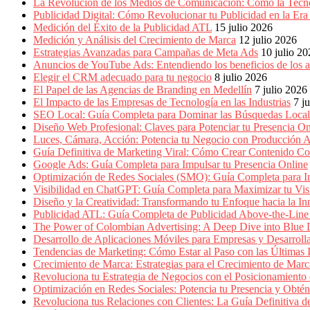
Empresas,
La Revolución de los Medios de Comunicación: Cómo la Tecn
Negocios,
Publicidad Digital: Cómo Revolucionar tu Publicidad en la Er
Tendencias,
Medición del Éxito de la Publicidad ATL
15 julio 2026
Trendings,
Medición y Análisis del Crecimiento de Marca
12 julio 2026
Dinero,
Estrategias Avanzadas para Campañas de Meta Ads
10 julio 2
Economía,
Anuncios de YouTube Ads: Entendiendo los beneficios de los
Diseño
Elegir el CRM adecuado para tu negocio
8 julio 2026
Web,
El Papel de las Agencias de Branding en Medellín
7 julio 2026
Móviles,
El Impacto de las Empresas de Tecnología en las Industrias
7 j
Estrategias
SEO Local: Guía Completa para Dominar las Búsquedas Locale
Digitales,
Diseño Web Profesional: Claves para Potenciar tu Presencia On
Estrategias
Luces, Cámara, Acción: Potencia tu Negocio con Producción A
Publicitarias,
Guía Definitiva de Marketing Viral: Cómo Crear Contenido Co
Alianzas,
Google Ads: Guía Completa para Impulsar tu Presencia Online
Clientes,
Optimización de Redes Sociales (SMO): Guía Completa para Im
Innovación,
Visibilidad en ChatGPT: Guía Completa para Maximizar tu Visi
Tecnología,
Diseño y la Creatividad: Transformando tu Enfoque hacia la I
Noticias,
Publicidad ATL: Guía Completa de Publicidad Above-the-Line 
Artículos,
The Power of Colombian Advertising: A Deep Dive into Blu
Gente,
Desarrollo de Aplicaciones Móviles para Empresas y Desarroll
Contenidos
Tendencias de Marketing: Cómo Estar al Paso con las Últimas 
de
Crecimiento de Marca: Estrategias para el Crecimiento de Marc
Calidad,
Revoluciona tu Estrategia de Negocios con el Posicionamiento en
Eventos
Optimización en Redes Sociales: Potencia tu Presencia y Obté
de
Revoluciona tus Relaciones con Clientes: La Guía Definitiva