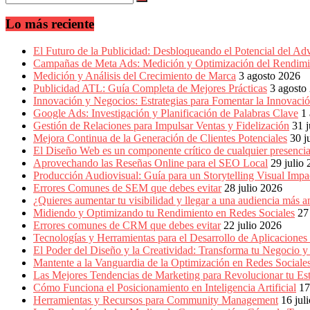
en
América
Lo más reciente
Latina
|
Una
El Futuro de la Publicidad: Desbloqueando el Potencial del Ad
mirada
Campañas de Meta Ads: Medición y Optimización del Rendimi
estratégica
Medición y Análisis del Crecimiento de Marca
3 agosto 2026
y
Publicidad ATL: Guía Completa de Mejores Prácticas
3 agosto
versátil
Innovación y Negocios: Estrategias para Fomentar la Innovaci
del
Google Ads: Investigación y Planificación de Palabras Clave
1
Marketing
Gestión de Relaciones para Impulsar Ventas y Fidelización
31 j
en
Mejora Continua de la Generación de Clientes Potenciales
30 j
LATAM
El Diseño Web es un componente crítico de cualquier presencia
|
Aprovechando las Reseñas Online para el SEO Local
29 julio
Bitácora
Producción Audiovisual: Guía para un Storytelling Visual Impa
social
Errores Comunes de SEM que debes evitar
28 julio 2026
de
¿Quieres aumentar tu visibilidad y llegar a una audiencia má
Mercadeo
Midiendo y Optimizando tu Rendimiento en Redes Sociales
27
Interactivo,
Errores comunes de CRM que debes evitar
22 julio 2026
Medios,
Tecnologías y Herramientas para el Desarrollo de Aplicaciones
Publicidad,
El Poder del Diseño y la Creatividad: Transforma tu Negocio y
Marketing,
Mantente a la Vanguardia de la Optimización en Redes Socia
Campañas
Las Mejores Tendencias de Marketing para Revolucionar tu Est
Publicitarias,
Cómo Funciona el Posicionamiento en Inteligencia Artificial
17
Agencias,
Herramientas y Recursos para Community Management
16 jul