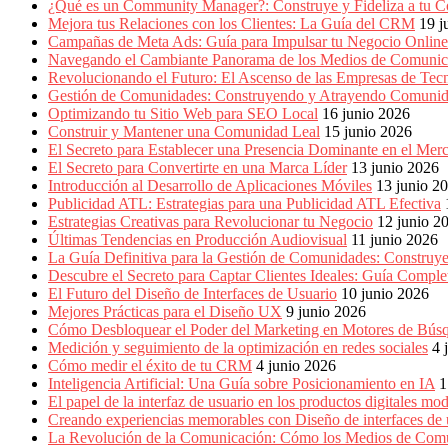
Marketing,
¿Qué es un Community Manager?: Construye y Fideliza a tu C
Mercadotecnia,
Mejora tus Relaciones con los Clientes: La Guía del CRM
19 j
Eventos
Campañas de Meta Ads: Guía para Impulsar tu Negocio Online
Publicitarios,
Navegando el Cambiante Panorama de los Medios de Comunic
Colecciónes,
Revolucionando el Futuro: El Ascenso de las Empresas de Tec
Marcas,
Gestión de Comunidades: Construyendo y Atrayendo Comuni
Insigns,
Optimizando tu Sitio Web para SEO Local
16 junio 2026
TV,
Construir y Mantener una Comunidad Leal
15 junio 2026
Radio,
El Secreto para Establecer una Presencia Dominante en el Mer
Creatividad,
El Secreto para Convertirte en una Marca Líder
13 junio 2026
SEO,
Introducción al Desarrollo de Aplicaciones Móviles
13 junio 2
SEM,
Publicidad ATL: Estrategias para una Publicidad ATL Efectiva
Free
Estrategias Creativas para Revolucionar tu Negocio
12 junio 2
Press,
Últimas Tendencias en Producción Audiovisual
11 junio 2026
RRPP,
La Guía Definitiva para la Gestión de Comunidades: Construy
Spots,
Descubre el Secreto para Captar Clientes Ideales: Guía Compl
Comerciales,
El Futuro del Diseño de Interfaces de Usuario
10 junio 2026
Periodismo,
Mejores Prácticas para el Diseño UX
9 junio 2026
Revistas,
Cómo Desbloquear el Poder del Marketing en Motores de Bú
Magazines
Medición y seguimiento de la optimización en redes sociales
4 
,
Cómo medir el éxito de tu CRM
4 junio 2026
ATL,
Inteligencia Artificial: Una Guía sobre Posicionamiento en IA
1
BTL,
El papel de la interfaz de usuario en los productos digitales mo
Periódicos
Creando experiencias memorables con Diseño de interfaces de 
y
La Revolución de la Comunicación: Cómo los Medios de Com