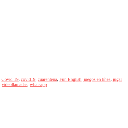
,
Covid-19
,
covid19
,
cuarentena
,
Fun English
,
juegos en línea
,
jugar
,
vídeollamadas
,
whatsapp