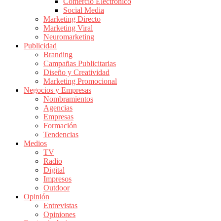
Comercio Electrónico
de
Social Media
Publicidad
Marketing Directo
en
Marketing Viral
Colombia
Neuromarketing
Publicidad
|
Branding
Magazine
Campañas Publicitarias
de
Diseño y Creatividad
Publicidad
Marketing Promocional
Negocios y Empresas
y
Nombramientos
Marketing
Agencias
|
Empresas
Noticias
Formación
de
Tendencias
Medios
Actualidad
TV
y
Radio
Mercadeo
Digital
en
Impresos
Outdoor
Colombia
Opinión
|
Entrevistas
Revistas
Opiniones