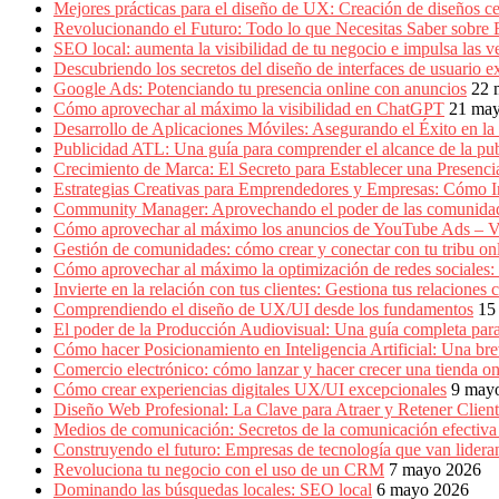
Producción
Mejores prácticas para el diseño de UX: Creación de diseños ce
Gráfica
Revolucionando el Futuro: Todo lo que Necesitas Saber sobre
en
SEO local: aumenta la visibilidad de tu negocio e impulsa las v
Colombia.
Descubriendo los secretos del diseño de interfaces de usuario e
Google Ads: Potenciando tu presencia online con anuncios
22 
Cómo aprovechar al máximo la visibilidad en ChatGPT
21 ma
Desarrollo de Aplicaciones Móviles: Asegurando el Éxito en la 
Publicidad ATL: Una guía para comprender el alcance de la publ
Crecimiento de Marca: El Secreto para Establecer una Presenc
Estrategias Creativas para Emprendedores y Empresas: Cómo 
Community Manager: Aprovechando el poder de las comunidad
Cómo aprovechar al máximo los anuncios de YouTube Ads – V
Gestión de comunidades: cómo crear y conectar con tu tribu on
Cómo aprovechar al máximo la optimización de redes sociales:
Invierte en la relación con tus clientes: Gestiona tus relacion
Comprendiendo el diseño de UX/UI desde los fundamentos
15
El poder de la Producción Audiovisual: Una guía completa para
Cómo hacer Posicionamiento en Inteligencia Artificial: Una b
Comercio electrónico: cómo lanzar y hacer crecer una tienda on
Cómo crear experiencias digitales UX/UI excepcionales
9 may
Diseño Web Profesional: La Clave para Atraer y Retener Cliente
Medios de comunicación: Secretos de la comunicación efectiva e
Construyendo el futuro: Empresas de tecnología que van lidera
Revoluciona tu negocio con el uso de un CRM
7 mayo 2026
Dominando las búsquedas locales: SEO local
6 mayo 2026