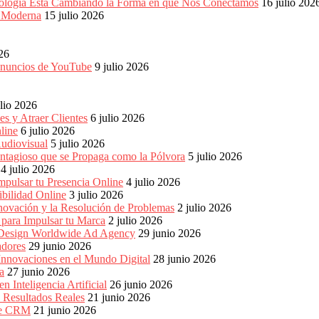
ología Está Cambiando la Forma en que Nos Conectamos
16 julio 202
a Moderna
15 julio 2026
026
 anuncios de YouTube
9 julio 2026
ulio 2026
s y Atraer Clientes
6 julio 2026
line
6 julio 2026
udiovisual
5 julio 2026
ntagioso que se Propaga como la Pólvora
5 julio 2026
4 julio 2026
pulsar tu Presencia Online
4 julio 2026
bilidad Online
3 julio 2026
nnovación y la Resolución de Problemas
2 julio 2026
para Impulsar tu Marca
2 julio 2026
e Design Worldwide Ad Agency
29 junio 2026
adores
29 junio 2026
Innovaciones en el Mundo Digital
28 junio 2026
a
27 junio 2026
 Inteligencia Artificial
26 junio 2026
n Resultados Reales
21 junio 2026
 de CRM
21 junio 2026