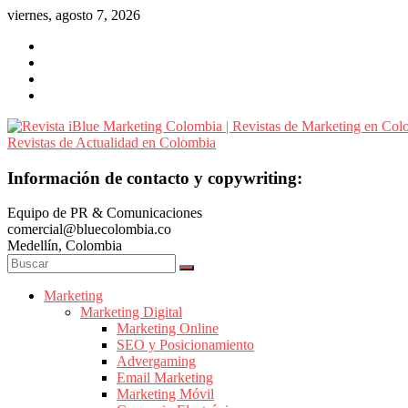
Saltar
viernes, agosto 7, 2026
al
contenido
Revista
Información de contacto y copywriting:
iBlue
Equipo de PR & Comunicaciones
Marketing
comercial@bluecolombia.co
Colombia
Medellín, Colombia
|
Revistas
de
Marketing
Marketing Digital
Marketing
Marketing Online
en
SEO y Posicionamiento
Colombia
Advergaming
|
Email Marketing
Marketing Móvil
Revistas