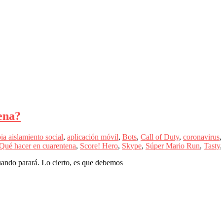
ena?
bia
aislamiento social
,
aplicación móvil
,
Bots
,
Call of Duty
,
coronavirus
Qué hacer en cuarentena
,
Score! Hero
,
Skype
,
Súper Mario Run
,
Tasty
uando parará. Lo cierto, es que debemos