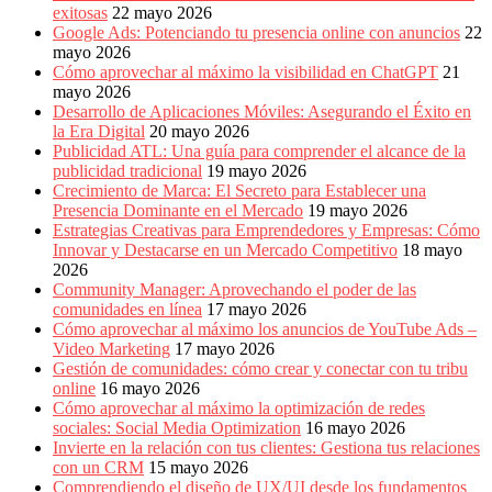
exitosas
22 mayo 2026
Google Ads: Potenciando tu presencia online con anuncios
22
mayo 2026
Cómo aprovechar al máximo la visibilidad en ChatGPT
21
mayo 2026
Desarrollo de Aplicaciones Móviles: Asegurando el Éxito en
la Era Digital
20 mayo 2026
Publicidad ATL: Una guía para comprender el alcance de la
publicidad tradicional
19 mayo 2026
Crecimiento de Marca: El Secreto para Establecer una
Presencia Dominante en el Mercado
19 mayo 2026
Estrategias Creativas para Emprendedores y Empresas: Cómo
Innovar y Destacarse en un Mercado Competitivo
18 mayo
2026
Community Manager: Aprovechando el poder de las
comunidades en línea
17 mayo 2026
Cómo aprovechar al máximo los anuncios de YouTube Ads –
Video Marketing
17 mayo 2026
Gestión de comunidades: cómo crear y conectar con tu tribu
online
16 mayo 2026
Cómo aprovechar al máximo la optimización de redes
sociales: Social Media Optimization
16 mayo 2026
Invierte en la relación con tus clientes: Gestiona tus relaciones
con un CRM
15 mayo 2026
Comprendiendo el diseño de UX/UI desde los fundamentos