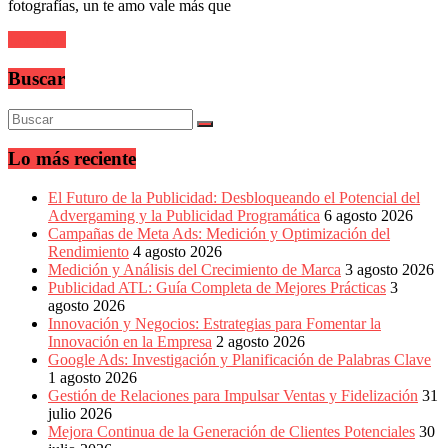
sus
fotografías, un te amo vale más que
filiales
en
Leer más
América
Latina
Buscar
|
Una
mirada
estratégica
Lo más reciente
y
versátil
El Futuro de la Publicidad: Desbloqueando el Potencial del
del
Advergaming y la Publicidad Programática
6 agosto 2026
Marketing
Campañas de Meta Ads: Medición y Optimización del
en
Rendimiento
4 agosto 2026
LATAM
Medición y Análisis del Crecimiento de Marca
3 agosto 2026
|
Publicidad ATL: Guía Completa de Mejores Prácticas
3
Bitácora
agosto 2026
social
Innovación y Negocios: Estrategias para Fomentar la
de
Innovación en la Empresa
2 agosto 2026
Mercadeo
Google Ads: Investigación y Planificación de Palabras Clave
Interactivo,
1 agosto 2026
Medios,
Gestión de Relaciones para Impulsar Ventas y Fidelización
31
Publicidad,
julio 2026
Marketing,
Mejora Continua de la Generación de Clientes Potenciales
30
Campañas