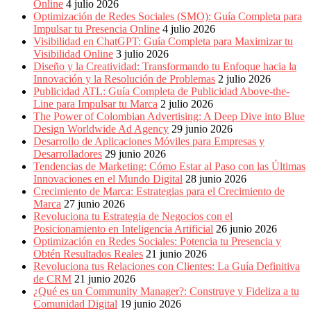
Online
4 julio 2026
Periódicos
Optimización de Redes Sociales (SMO): Guía Completa para
y
Impulsar tu Presencia Online
4 julio 2026
Producción
Visibilidad en ChatGPT: Guía Completa para Maximizar tu
Gráfica
Visibilidad Online
3 julio 2026
en
Diseño y la Creatividad: Transformando tu Enfoque hacia la
Colombia.
Innovación y la Resolución de Problemas
2 julio 2026
Publicidad ATL: Guía Completa de Publicidad Above-the-
Line para Impulsar tu Marca
2 julio 2026
The Power of Colombian Advertising: A Deep Dive into Blue
Design Worldwide Ad Agency
29 junio 2026
Desarrollo de Aplicaciones Móviles para Empresas y
Desarrolladores
29 junio 2026
Tendencias de Marketing: Cómo Estar al Paso con las Últimas
Innovaciones en el Mundo Digital
28 junio 2026
Crecimiento de Marca: Estrategias para el Crecimiento de
Marca
27 junio 2026
Revoluciona tu Estrategia de Negocios con el
Posicionamiento en Inteligencia Artificial
26 junio 2026
Optimización en Redes Sociales: Potencia tu Presencia y
Obtén Resultados Reales
21 junio 2026
Revoluciona tus Relaciones con Clientes: La Guía Definitiva
de CRM
21 junio 2026
¿Qué es un Community Manager?: Construye y Fideliza a tu
Comunidad Digital
19 junio 2026