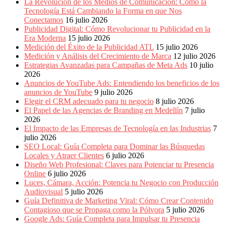
La Revolución de los Medios de Comunicación: Cómo la
Eventos
Tecnología Está Cambiando la Forma en que Nos
de
Conectamos
16 julio 2026
Marketing,
Publicidad Digital: Cómo Revolucionar tu Publicidad en la
Mercadotecnia,
Era Moderna
15 julio 2026
Eventos
Medición del Éxito de la Publicidad ATL
15 julio 2026
Publicitarios,
Medición y Análisis del Crecimiento de Marca
12 julio 2026
Colecciónes,
Estrategias Avanzadas para Campañas de Meta Ads
10 julio
Marcas,
2026
Insigns,
Anuncios de YouTube Ads: Entendiendo los beneficios de los
TV,
anuncios de YouTube
9 julio 2026
Radio,
Elegir el CRM adecuado para tu negocio
8 julio 2026
Creatividad,
El Papel de las Agencias de Branding en Medellín
7 julio
SEO,
2026
SEM,
El Impacto de las Empresas de Tecnología en las Industrias
7
Free
julio 2026
Press,
SEO Local: Guía Completa para Dominar las Búsquedas
RRPP,
Locales y Atraer Clientes
6 julio 2026
Spots,
Diseño Web Profesional: Claves para Potenciar tu Presencia
Comerciales,
Online
6 julio 2026
Periodismo,
Luces, Cámara, Acción: Potencia tu Negocio con Producción
Revistas,
Audiovisual
5 julio 2026
Magazines
Guía Definitiva de Marketing Viral: Cómo Crear Contenido
,
Contagioso que se Propaga como la Pólvora
5 julio 2026
ATL,
Google Ads: Guía Completa para Impulsar tu Presencia
BTL,