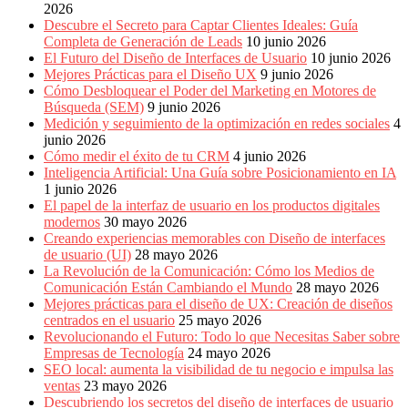
2026
Descubre el Secreto para Captar Clientes Ideales: Guía
Completa de Generación de Leads
10 junio 2026
El Futuro del Diseño de Interfaces de Usuario
10 junio 2026
Mejores Prácticas para el Diseño UX
9 junio 2026
Cómo Desbloquear el Poder del Marketing en Motores de
Búsqueda (SEM)
9 junio 2026
Medición y seguimiento de la optimización en redes sociales
4
junio 2026
Cómo medir el éxito de tu CRM
4 junio 2026
Inteligencia Artificial: Una Guía sobre Posicionamiento en IA
1 junio 2026
El papel de la interfaz de usuario en los productos digitales
modernos
30 mayo 2026
Creando experiencias memorables con Diseño de interfaces
de usuario (UI)
28 mayo 2026
La Revolución de la Comunicación: Cómo los Medios de
Comunicación Están Cambiando el Mundo
28 mayo 2026
Mejores prácticas para el diseño de UX: Creación de diseños
centrados en el usuario
25 mayo 2026
Revolucionando el Futuro: Todo lo que Necesitas Saber sobre
Empresas de Tecnología
24 mayo 2026
SEO local: aumenta la visibilidad de tu negocio e impulsa las
ventas
23 mayo 2026
Descubriendo los secretos del diseño de interfaces de usuario