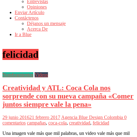
Entrevistas
Revistas
Opiniones
de
Enviar Artículo
Actualidad
Contáctenos
Déjanos un mensaje
en
Acerca De
Colombia
Ir a Blue
Revista
iBlue
felicidad
Marketing
|
Magazine
de
Nombramientos
Videos
Publicidad,
Mercadeo
Creatividad y ATL: Coca Cola nos
y
Medios
sorprende con su nueva campaña «Comer
de
juntos siempre vale la pena»
la
Agencia
Blue
29 junio 2016
21 febrero 2017
Agencia Blue Design Colombia
0
Design
comentarios
campañas
,
coca-cola
,
creatividad
,
felicidad
Colombia
y
Una imagen vale más que mil palabras, un video vale más que mil