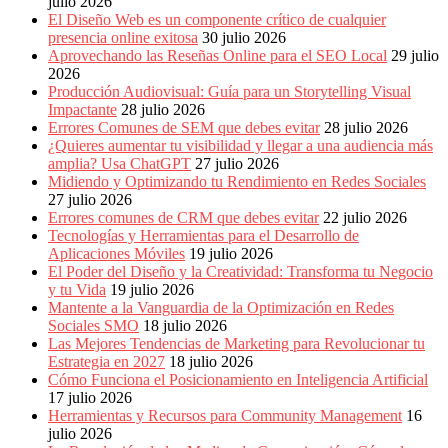
julio 2026
Publicitarias,
El Diseño Web es un componente crítico de cualquier
Agencias,
presencia online exitosa
30 julio 2026
Empresas,
Aprovechando las Reseñas Online para el SEO Local
29 julio
Negocios,
2026
Tendencias,
Producción Audiovisual: Guía para un Storytelling Visual
Trendings,
Impactante
28 julio 2026
Dinero,
Errores Comunes de SEM que debes evitar
28 julio 2026
Economía,
¿Quieres aumentar tu visibilidad y llegar a una audiencia más
Diseño
amplia? Usa ChatGPT
27 julio 2026
Web,
Midiendo y Optimizando tu Rendimiento en Redes Sociales
Móviles,
27 julio 2026
Estrategias
Errores comunes de CRM que debes evitar
22 julio 2026
Digitales,
Tecnologías y Herramientas para el Desarrollo de
Estrategias
Aplicaciones Móviles
19 julio 2026
Publicitarias,
El Poder del Diseño y la Creatividad: Transforma tu Negocio
Alianzas,
y tu Vida
19 julio 2026
Clientes,
Mantente a la Vanguardia de la Optimización en Redes
Innovación,
Sociales SMO
18 julio 2026
Tecnología,
Las Mejores Tendencias de Marketing para Revolucionar tu
Noticias,
Estrategia en 2027
18 julio 2026
Artículos,
Cómo Funciona el Posicionamiento en Inteligencia Artificial
Gente,
17 julio 2026
Contenidos
Herramientas y Recursos para Community Management
16
de
julio 2026
Calidad,