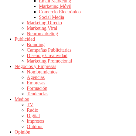
|
Email Marketing
Marketing Móvil
Revistas
Comercio Electrónico
de
Social Media
Publicidad
Marketing Directo
en
Marketing Viral
Colombia
Neuromarketing
Publicidad
|
Branding
Magazine
Campañas Publicitarias
de
Diseño y Creatividad
Publicidad
Marketing Promocional
Negocios y Empresas
y
Nombramientos
Marketing
Agencias
|
Empresas
Noticias
Formación
de
Tendencias
Medios
Actualidad
TV
y
Radio
Mercadeo
Digital
en
Impresos
Outdoor
Colombia
Opinión
|