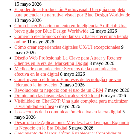
15 mayo 2026
El poder de la Producción Audiovisual: Una guía completa
para potenciar tu narrativa visual por Blue Design Worldwide
13 mayo 2026
Cómo hacer Posicionamiento en Inteligencia Artificial: Una
breve guía por Blue Design Worldwide
12 mayo 2026
Comercio electrónico: cómo lanzar y hacer crecer una tienda
online
11 mayo 2026
Cómo crear experiencias digitales UX/UI excepcionales
9
mayo 2026
Diseño Web Profesional: La Clave para Atraer y Retener
Clientes en la era del Marketing Digital
8 mayo 2026
Medios de comunicación: Secretos de la comunicación
efectiva en la era digital
8 mayo 2026
Construyendo el futuro: Empresas de tecnología que van
liderando la innovación
7 mayo 2026
Revoluciona tu negocio con el uso de un CRM
7 mayo 2026
Dominando las búsquedas locales: SEO local
6 mayo 2026
Visibilidad en ChatGPT: Una guía completa para maximizar
la visibilidad en línea
6 mayo 2026
Los secretos de la comunicación efectiva en la era digital
5
mayo 2026
Desarrollo de Aplicaciones Móviles: La Clave para Expandir
tu Negocio en la Era Digital
5 mayo 2026
Crecimiento de Marca: Cómo Establecer y Consolidar tu