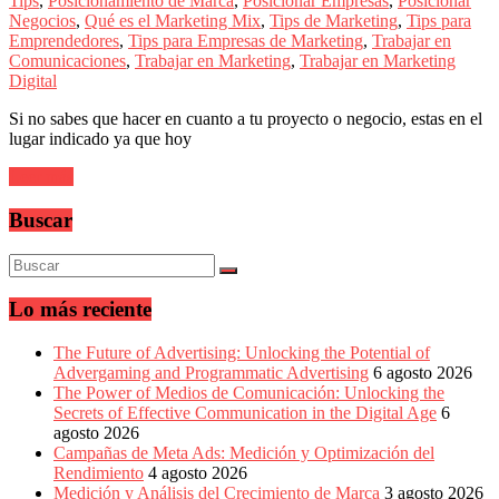
Tips
,
Posicionamiento de Marca
,
Posicionar Empresas
,
Posicionar
sus
Negocios
,
Qué es el Marketing Mix
,
Tips de Marketing
,
Tips para
filiales
Emprendedores
,
Tips para Empresas de Marketing
,
Trabajar en
en
Comunicaciones
,
Trabajar en Marketing
,
Trabajar en Marketing
América
Digital
Latina
|
Si no sabes que hacer en cuanto a tu proyecto o negocio, estas en el
Una
lugar indicado ya que hoy
mirada
estratégica
Leer más
y
versátil
Buscar
del
Marketing
en
LATAM
|
Lo más reciente
Bitácora
social
The Future of Advertising: Unlocking the Potential of
de
Advergaming and Programmatic Advertising
6 agosto 2026
Mercadeo
The Power of Medios de Comunicación: Unlocking the
Interactivo,
Secrets of Effective Communication in the Digital Age
6
Medios,
agosto 2026
Publicidad,
Campañas de Meta Ads: Medición y Optimización del
Marketing,
Rendimiento
4 agosto 2026
Campañas
Medición y Análisis del Crecimiento de Marca
3 agosto 2026