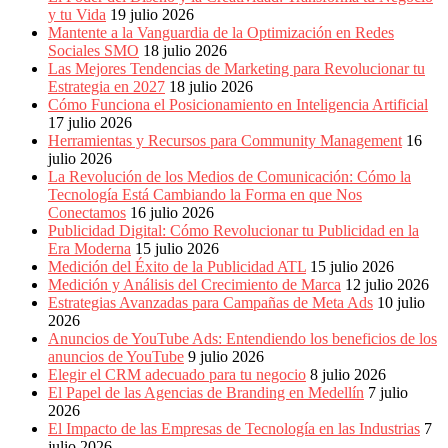
Eventos
y tu Vida
19 julio 2026
de
Mantente a la Vanguardia de la Optimización en Redes
Marketing,
Sociales SMO
18 julio 2026
Mercadotecnia,
Las Mejores Tendencias de Marketing para Revolucionar tu
Eventos
Estrategia en 2027
18 julio 2026
Publicitarios,
Cómo Funciona el Posicionamiento en Inteligencia Artificial
Colecciónes,
17 julio 2026
Marcas,
Herramientas y Recursos para Community Management
16
Insigns,
julio 2026
TV,
La Revolución de los Medios de Comunicación: Cómo la
Radio,
Tecnología Está Cambiando la Forma en que Nos
Creatividad,
Conectamos
16 julio 2026
SEO,
Publicidad Digital: Cómo Revolucionar tu Publicidad en la
SEM,
Era Moderna
15 julio 2026
Free
Medición del Éxito de la Publicidad ATL
15 julio 2026
Press,
Medición y Análisis del Crecimiento de Marca
12 julio 2026
RRPP,
Estrategias Avanzadas para Campañas de Meta Ads
10 julio
Spots,
2026
Comerciales,
Anuncios de YouTube Ads: Entendiendo los beneficios de los
Periodismo,
anuncios de YouTube
9 julio 2026
Revistas,
Elegir el CRM adecuado para tu negocio
8 julio 2026
Magazines
El Papel de las Agencias de Branding en Medellín
7 julio
,
2026
ATL,
El Impacto de las Empresas de Tecnología en las Industrias
7
BTL,
julio 2026