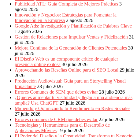
Publicitarias,
Publicidad ATL: Guía Completa de Mejores Prácticas
3
Agencias,
agosto 2026
Empresas,
Innovación y Negocios: Estrategias para Fomentar la
Negocios,
Innovación en la Empresa
2 agosto 2026
Tendencias,
Google Ads: Investigación y Planificación de Palabras Clave
Trendings,
1 agosto 2026
Dinero,
Gestión de Relaciones para Impulsar Ventas y Fidelización
31
Economía,
julio 2026
Diseño
Mejora Continua de la Generación de Clientes Potenciales
30
Web,
julio 2026
Móviles,
El Diseño Web es un componente crítico de cualquier
Estrategias
presencia online exitosa
30 julio 2026
Digitales,
Aprovechando las Reseñas Online para el SEO Local
29 julio
Estrategias
2026
Publicitarias,
Producción Audiovisual: Guía para un Storytelling Visual
Alianzas,
Impactante
28 julio 2026
Clientes,
Errores Comunes de SEM que debes evitar
28 julio 2026
Innovación,
¿Quieres aumentar tu visibilidad y llegar a una audiencia más
Tecnología,
amplia? Usa ChatGPT
27 julio 2026
Noticias,
Midiendo y Optimizando tu Rendimiento en Redes Sociales
Artículos,
27 julio 2026
Gente,
Errores comunes de CRM que debes evitar
22 julio 2026
Contenidos
Tecnologías y Herramientas para el Desarrollo de
de
Aplicaciones Móviles
19 julio 2026
Calidad,
El Poder del Diseño y la Creatividad: Transforma tu Negocio