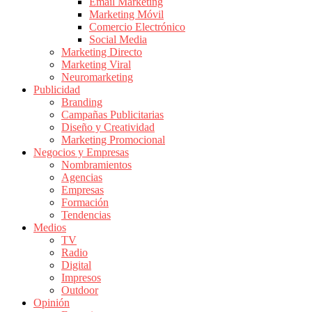
|
Email Marketing
Marketing Móvil
Revistas
Comercio Electrónico
de
Social Media
Publicidad
Marketing Directo
en
Marketing Viral
Colombia
Neuromarketing
Publicidad
|
Branding
Magazine
Campañas Publicitarias
de
Diseño y Creatividad
Publicidad
Marketing Promocional
Negocios y Empresas
y
Nombramientos
Marketing
Agencias
|
Empresas
Noticias
Formación
de
Tendencias
Medios
Actualidad
TV
y
Radio
Mercadeo
Digital
en
Impresos
Outdoor
Colombia
Opinión
|