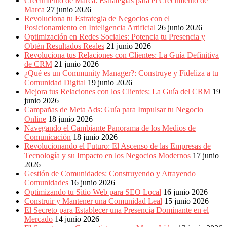
Crecimiento de Marca: Estrategias para el Crecimiento de
Marca
27 junio 2026
Revoluciona tu Estrategia de Negocios con el
Posicionamiento en Inteligencia Artificial
26 junio 2026
Optimización en Redes Sociales: Potencia tu Presencia y
Obtén Resultados Reales
21 junio 2026
Revoluciona tus Relaciones con Clientes: La Guía Definitiva
de CRM
21 junio 2026
¿Qué es un Community Manager?: Construye y Fideliza a tu
Comunidad Digital
19 junio 2026
Mejora tus Relaciones con los Clientes: La Guía del CRM
19
junio 2026
Campañas de Meta Ads: Guía para Impulsar tu Negocio
Online
18 junio 2026
Navegando el Cambiante Panorama de los Medios de
Comunicación
18 junio 2026
Revolucionando el Futuro: El Ascenso de las Empresas de
Tecnología y su Impacto en los Negocios Modernos
17 junio
2026
Gestión de Comunidades: Construyendo y Atrayendo
Comunidades
16 junio 2026
Optimizando tu Sitio Web para SEO Local
16 junio 2026
Construir y Mantener una Comunidad Leal
15 junio 2026
El Secreto para Establecer una Presencia Dominante en el
Mercado
14 junio 2026