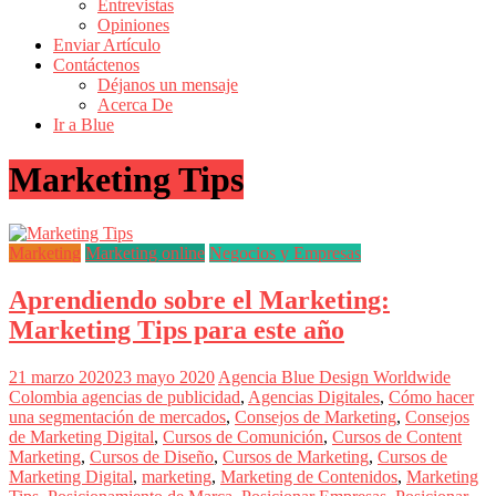
Entrevistas
Revistas
Opiniones
de
Enviar Artículo
Actualidad
Contáctenos
Déjanos un mensaje
en
Acerca De
Colombia
Ir a Blue
Revista
Marketing Tips
iBlue
Marketing
|
Magazine
Marketing
Marketing online
Negocios y Empresas
de
Publicidad,
Aprendiendo sobre el Marketing:
Mercadeo
y
Marketing Tips para este año
Medios
de
21 marzo 2020
23 mayo 2020
Agencia Blue Design Worldwide
la
Colombia
agencias de publicidad
,
Agencias Digitales
,
Cómo hacer
Agencia
una segmentación de mercados
,
Consejos de Marketing
,
Consejos
Blue
de Marketing Digital
,
Cursos de Comunición
,
Cursos de Content
Design
Marketing
,
Cursos de Diseño
,
Cursos de Marketing
,
Cursos de
Colombia
Marketing Digital
,
marketing
,
Marketing de Contenidos
,
Marketing
y