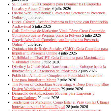
Periódicos
SEO Local: Guía Completa para Dominar las Búsquedas
y
Locales y Atraer Clientes
6 julio 2026
Producción
Diseño Web Profesional: Claves para Potenciar tu Presencia
Gráfica
Online
6 julio 2026
en
Luces, Cámara, Acción: Potencia tu Negocio con Producción
Colombia.
Audiovisual
5 julio 2026
Guía Definitiva de Marketing Viral: Cómo Crear Contenido
Contagioso que se Propaga como la Pólvora
5 julio 2026
Google Ads: Guía Completa para Impulsar tu Presencia
Online
4 julio 2026
Optimización de Redes Sociales (SMO): Guía Completa para
Impulsar tu Presencia Online
4 julio 2026
Visibilidad en ChatGPT: Guía Completa para Maximizar tu
Visibilidad Online
3 julio 2026
Diseño y la Creatividad: Transformando tu Enfoque hacia la
Innovación y la Resolución de Problemas
2 julio 2026
Publicidad ATL: Guía Completa de Publicidad Above-the-
Line para Impulsar tu Marca
2 julio 2026
The Power of Colombian Advertising: A Deep Dive into Blue
Design Worldwide Ad Agency
29 junio 2026
Desarrollo de Aplicaciones Móviles para Empresas y
Desarrolladores
29 junio 2026
Tendencias de Marketing: Cómo Estar al Paso con las Últimas
Innovaciones en el Mundo Digital
28 junio 2026