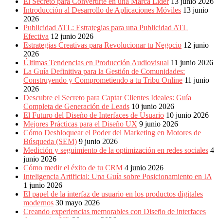
El Secreto para Convertirte en una Marca Líder
13 junio 2026
Introducción al Desarrollo de Aplicaciones Móviles
13 junio
2026
Publicidad ATL: Estrategias para una Publicidad ATL
Efectiva
12 junio 2026
Estrategias Creativas para Revolucionar tu Negocio
12 junio
2026
Últimas Tendencias en Producción Audiovisual
11 junio 2026
La Guía Definitiva para la Gestión de Comunidades:
Construyendo y Comprometiendo a tu Tribu Online
11 junio
2026
Descubre el Secreto para Captar Clientes Ideales: Guía
Completa de Generación de Leads
10 junio 2026
El Futuro del Diseño de Interfaces de Usuario
10 junio 2026
Mejores Prácticas para el Diseño UX
9 junio 2026
Cómo Desbloquear el Poder del Marketing en Motores de
Búsqueda (SEM)
9 junio 2026
Medición y seguimiento de la optimización en redes sociales
4
junio 2026
Cómo medir el éxito de tu CRM
4 junio 2026
Inteligencia Artificial: Una Guía sobre Posicionamiento en IA
1 junio 2026
El papel de la interfaz de usuario en los productos digitales
modernos
30 mayo 2026
Creando experiencias memorables con Diseño de interfaces