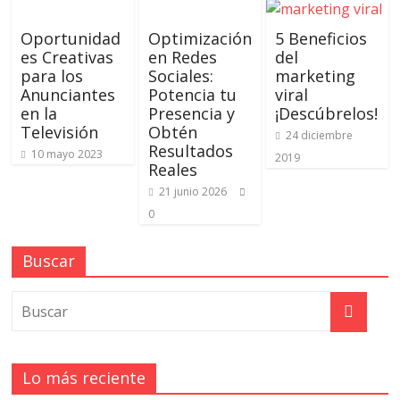
Oportunidad
Optimización
5 Beneficios
es Creativas
en Redes
del
para los
Sociales:
marketing
Anunciantes
Potencia tu
viral
en la
Presencia y
¡Descúbrelos!
Televisión
Obtén
24 diciembre
Resultados
10 mayo 2023
2019
Reales
21 junio 2026
0
Buscar
Lo más reciente