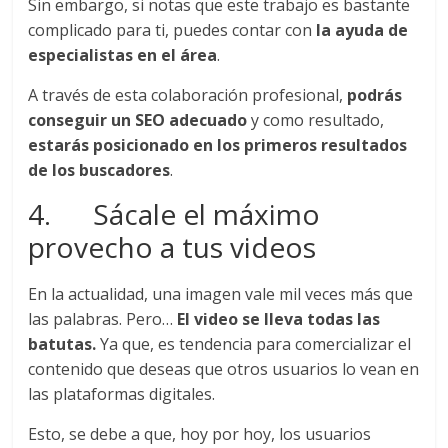
Sin embargo, si notas que este trabajo es bastante
Artículos,
complicado para ti, puedes contar con
la ayuda de
Gente,
especialistas en el área
.
Contenidos
de
A través de esta colaboración profesional,
podrás
Calidad,
conseguir un SEO adecuado
y como resultado,
Eventos
estarás posicionado en los primeros resultados
de
de los buscadores
.
Marketing,
4. Sácale el máximo
Mercadotecnia,
Eventos
provecho a tus videos
Publicitarios,
Colecciónes,
En la actualidad, una imagen vale mil veces más que
Marcas,
las palabras. Pero…
El video se lleva todas las
Insigns,
batutas.
Ya que, es tendencia para comercializar el
TV,
contenido que deseas que otros usuarios lo vean en
Radio,
las plataformas digitales.
Creatividad,
SEO,
Esto, se debe a que, hoy por hoy, los usuarios