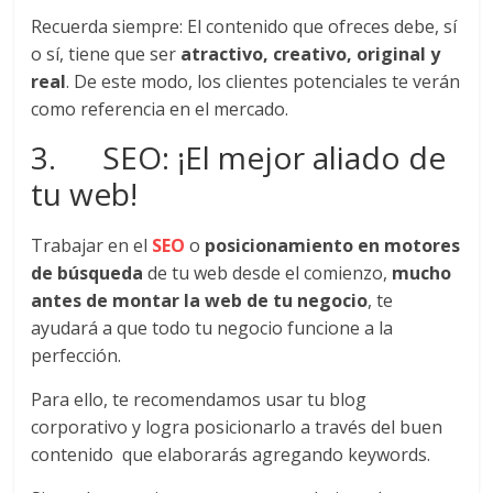
Agencias,
Recuerda siempre: El contenido que ofreces debe, sí
Empresas,
o sí, tiene que ser
atractivo, creativo, original y
Negocios,
real
. De este modo, los clientes potenciales te verán
Tendencias,
como referencia en el mercado.
Trendings,
Dinero,
3. SEO: ¡El mejor aliado de
Economía,
tu web!
Diseño
Web,
Trabajar en el
SEO
o
posicionamiento en motores
Móviles,
de búsqueda
de tu web desde el comienzo,
mucho
Estrategias
Digitales,
antes de montar la web de tu negocio
, te
Estrategias
ayudará a que todo tu negocio funcione a la
Publicitarias,
perfección.
Alianzas,
Para ello, te recomendamos usar tu blog
Clientes,
corporativo y logra posicionarlo a través del buen
Innovación,
contenido que elaborarás agregando keywords.
Tecnología,
Noticias,