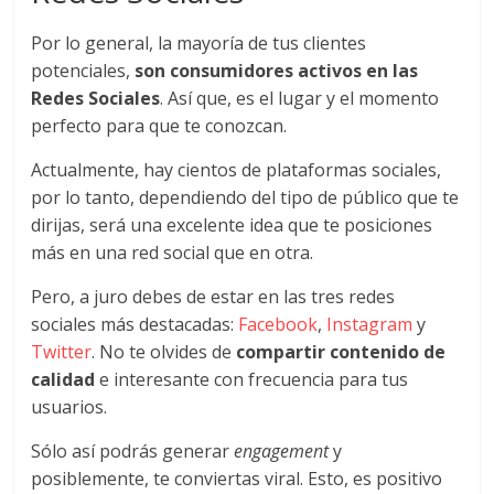
Publicidad,
Por lo general, la mayoría de tus clientes
Mercadeo
potenciales,
son consumidores activos en las
y
Medios
Redes Sociales
. Así que, es el lugar y el momento
de
perfecto para que te conozcan.
la
Actualmente, hay cientos de plataformas sociales,
Agencia
por lo tanto, dependiendo del tipo de público que te
Blue
dirijas, será una excelente idea que te posiciones
Design
más en una red social que en otra.
Colombia
y
Pero, a juro debes de estar en las tres redes
sus
sociales más destacadas:
Facebook
,
Instagram
y
filiales
Twitter
. No te olvides de
compartir contenido de
en
calidad
e interesante con frecuencia para tus
América
usuarios.
Latina
|
Sólo así podrás generar
engagement
y
Una
posiblemente, te conviertas viral. Esto, es positivo