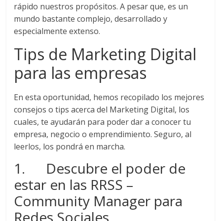
|
rápido nuestros propósitos. A pesar que, es un
mundo bastante complejo, desarrollado y
Revistas
especialmente extenso.
de
Tips de Marketing Digital
para las empresas
Actualidad
En esta oportunidad, hemos recopilado los mejores
en
consejos o tips acerca del Marketing Digital, los
cuales, te ayudarán para poder dar a conocer tu
Colombia
empresa, negocio o emprendimiento. Seguro, al
leerlos, los pondrá en marcha.
Revista
1. Descubre el poder de
iBlue
estar en las RRSS –
Marketing
|
Community Manager para
Magazine
Redes Sociales
de