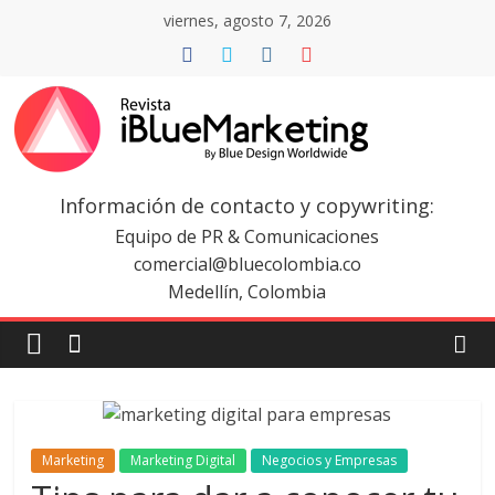
Saltar
viernes, agosto 7, 2026
al
contenido
Revista
iBlue
Información de contacto y copywriting:
Equipo de PR & Comunicaciones
Marketing
comercial@bluecolombia.co
Medellín, Colombia
Colombia
|
Revistas
Marketing
Marketing Digital
Negocios y Empresas