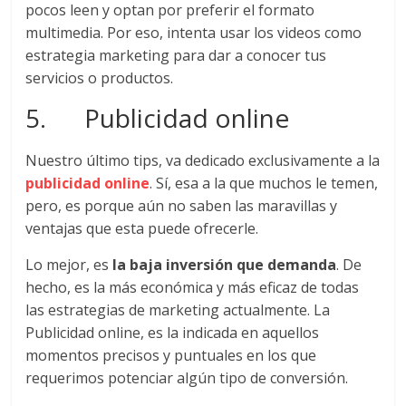
SEM,
pocos leen y optan por preferir el formato
Free
multimedia. Por eso, intenta usar los videos como
Press,
estrategia marketing para dar a conocer tus
RRPP,
servicios o productos.
Spots,
Comerciales,
5. Publicidad online
Periodismo,
Revistas,
Nuestro último tips, va dedicado exclusivamente a la
Magazines
publicidad online
. Sí, esa a la que muchos le temen,
,
pero, es porque aún no saben las maravillas y
ATL,
ventajas que esta puede ofrecerle.
BTL,
Periódicos
Lo mejor, es
la baja inversión que demanda
. De
y
hecho, es la más económica y más eficaz de todas
Producción
las estrategias de marketing actualmente. La
Gráfica
Publicidad online, es la indicada en aquellos
en
momentos precisos y puntuales en los que
Colombia.
requerimos potenciar algún tipo de conversión.