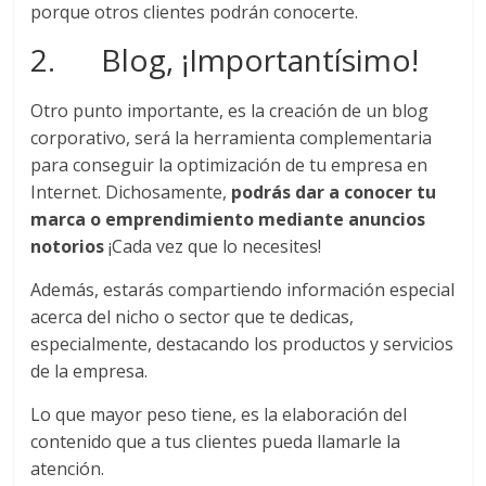
mirada
porque otros clientes podrán conocerte.
estratégica
2. Blog, ¡Importantísimo!
y
versátil
del
Otro punto importante, es la creación de un blog
Marketing
corporativo, será la herramienta complementaria
en
para conseguir la optimización de tu empresa en
LATAM
Internet. Dichosamente,
podrás dar a conocer tu
|
marca o emprendimiento mediante anuncios
Bitácora
notorios
¡Cada vez que lo necesites!
social
de
Además, estarás compartiendo información especial
Mercadeo
acerca del nicho o sector que te dedicas,
Interactivo,
especialmente, destacando los productos y servicios
Medios,
de la empresa.
Publicidad,
Lo que mayor peso tiene, es la elaboración del
Marketing,
contenido que a tus clientes pueda llamarle la
Campañas
atención.
Publicitarias,