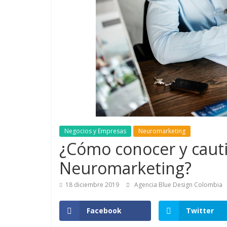
de
Marketing
en
Colombia
|
Revistas
Negocios y Empresas
Neuromarketing
¿Cómo conocer y cauti
de
Neuromarketing?
18 diciembre 2019
Agencia Blue Design Colombia
Publicidad
Facebook
Twitter
en