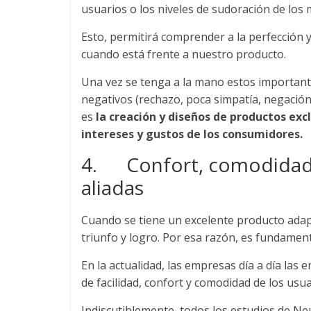
usuarios o los niveles de sudoración de los
y
versátil
Esto, permitirá comprender a la perfección
del
cuando está frente a nuestro producto.
Marketing
Una vez se tenga a la mano estos important
en
negativos (rechazo, poca simpatía, negación, e
LATAM
|
es
la creación y diseños de productos exc
Bitácora
intereses y gustos de los consumidores.
social
4. Confort, comodidad y
de
aliadas
Mercadeo
Interactivo,
Medios,
Cuando se tiene un excelente producto adapt
Publicidad,
triunfo y logro. Por esa razón, es fundamen
Marketing,
En la actualidad, las empresas día a día las 
Campañas
de facilidad, confort y comodidad de los usu
Publicitarias,
Agencias,
Indiscutiblemente, todos los estudios de Ne