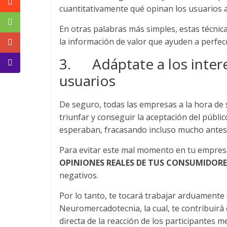
Mercadeo
cuantitativamente qué opinan los usuarios a
y
En otras palabras más simples, estas técnic
Medios
la información de valor que ayuden a perfec
de
la
3. Adáptate a los intere
Agencia
usuarios
Blue
Design
De seguro, todas las empresas a la hora de
Colombia
triunfar y conseguir la aceptación del públi
y
sus
esperaban, fracasando incluso mucho antes
filiales
Para evitar este mal momento en tu empresa
en
OPINIONES REALES
DE TUS CONSUMIDORE
América
negativos.
Latina
|
Por lo tanto, te tocará trabajar arduament
Una
Neuromercadotecnia, la cual, te contribuirá 
mirada
directa de la reacción de los participantes m
estratégica