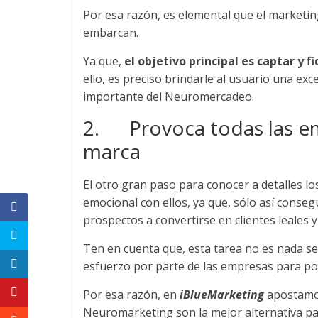
Revistas
Por esa razón, es elemental que el marketing
embarcan.
de
Ya que,
el objetivo principal
es captar y f
ello, es preciso brindarle al usuario una exc
Actualidad
importante del Neuromercadeo.
2. Provoca todas las em
en
marca
Colombia
El otro gran paso para conocer a detalles l
emocional con ellos, ya que, sólo así conse
Revista
prospectos a convertirse en clientes leales y 
iBlue
Marketing
Ten en cuenta que, esta tarea no es nada se
|
esfuerzo por parte de las empresas para po
Magazine
Por esa razón, en
iBlueMarketing
apostamos
de
Publicidad,
Neuromarketing son la mejor alternativa p