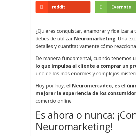
reddit
Evernote
Colombia
|
¿Quieres conquistar, enamorar y fidelizar a 
debes de utilizar
Neuromarketing
. Una ex
Magazine
detalles y cuantitativamente cómo reaccion
De manera fundamental, cuando tenemos u
de
lo que impulsa al cliente a comprar un pr
uno de los más enormes y complejos misteri
Publicidad
Hoy por hoy,
el Neuromercadeo, es el úni
y
mejorar la experiencia de los consumido
comercio online.
Marketing
Es ahora o nunca: ¡Con
Neuromarketing!
|