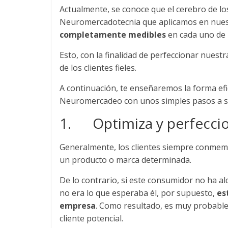
Actualmente, se conoce que el cerebro de los
Noticias
Neuromercadotecnia que aplicamos en nues
completamente medibles
en cada uno de 
de
Esto, con la finalidad de perfeccionar nuest
de los clientes fieles.
Actualidad
A continuación, te enseñaremos la forma efi
y
Neuromercadeo con unos simples pasos a se
1. Optimiza y perfeccion
Mercadeo
Generalmente, los clientes siempre conmemo
en
un producto o marca determinada.
Colombia
De lo contrario, si este consumidor no ha a
no era lo que esperaba él, por supuesto,
es
empresa
. Como resultado, es muy probabl
|
cliente potencial.