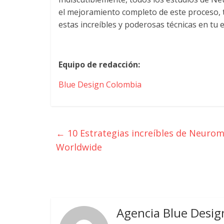
Empresas,
el mejoramiento completo de este proceso, t
Negocios,
estas increíbles y poderosas técnicas en tu
Tendencias,
Trendings,
Dinero,
Economía,
Equipo de redacción:
Diseño
Blue Design Colombia
Web,
Móviles,
Estrategias
Digitales,
←
10 Estrategias increíbles de Neuro
Estrategias
Worldwide
Publicitarias,
Alianzas,
Clientes,
Innovación,
Tecnología,
Noticias,
Agencia Blue Desig
Artículos,