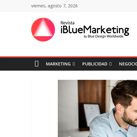
Saltar
viernes, agosto 7, 2026
al
contenido
Revista
iBlue
MARKETING
PUBLICIDAD
NEGOCIO
Marketing
Colombia
|
Revistas