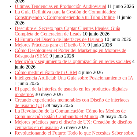
2026
Últimas Tendencias en Producción Audiovisual
11 junio 2026
La Guía Definitiva para la Gestión de Comunidades:
Construyendo y Comprometiendo a tu Tribu Online
11 junio
2026
Descubre el Secreto para Captar Clientes Ideales: Guía
Completa de Generación de Leads
10 junio 2026
El Futuro del Diseño de Interfaces de Usuario
10 junio 2026
Mejores Prácticas para el Diseño UX
9 junio 2026
Cómo Desbloquear el Poder del Marketing en Motores de
Búsqueda (SEM)
9 junio 2026
Medición y seguimiento de la optimización en redes sociales
4
junio 2026
Cómo medir el éxito de tu CRM
4 junio 2026
Inteligencia Artificial: Una Guía sobre Posicionamiento en IA
1 junio 2026
El papel de la interfaz de usuario en los productos digitales
modernos
30 mayo 2026
Creando experiencias memorables con Diseño de interfaces
de usuario (UI)
28 mayo 2026
La Revolución de la Comunicación: Cómo los Medios de
Comunicación Están Cambiando el Mundo
28 mayo 2026
Mejores prácticas para el diseño de UX: Creación de diseños
centrados en el usuario
25 mayo 2026
Revolucionando el Futuro: Todo lo que Necesitas Saber sobre