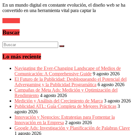
sus
En un mundo digital en constante evolución, el diseño web se ha
filiales
convertido en una herramienta vital para captar la
en
América
Leer más
Latina
|
Buscar
Una
mirada
estratégica
y
versátil
Lo más reciente
del
Marketing
Navigating the Ever-Changing Landscape of Medios de
en
Comunicación: A Comprehensive Guide
9 agosto 2026
LATAM
El Futuro de la Publicidad: Desbloqueando el Potencial del
|
Advergaming y la Publicidad Programática
6 agosto 2026
Bitácora
Campañas de Meta Ads: Medición y Optimización del
social
Rendimiento
4 agosto 2026
de
Medición y Análisis del Crecimiento de Marca
3 agosto 2026
Mercadeo
Publicidad ATL: Guía Completa de Mejores Prácticas
3
Interactivo,
agosto 2026
Medios,
Innovación y Negocios: Estrategias para Fomentar la
Publicidad,
Innovación en la Empresa
2 agosto 2026
Marketing,
Google Ads: Investigación y Planificación de Palabras Clave
Campañas
1 agosto 2026