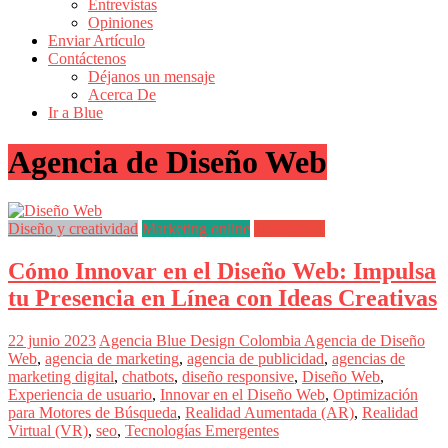
Entrevistas
Revistas
Opiniones
de
Enviar Artículo
Actualidad
Contáctenos
Déjanos un mensaje
en
Acerca De
Colombia
Ir a Blue
Revista
Agencia de Diseño Web
iBlue
Marketing
|
Magazine
Diseño y creatividad
Marketing online
Tendencias
de
Publicidad,
Cómo Innovar en el Diseño Web: Impulsa
Mercadeo
y
tu Presencia en Línea con Ideas Creativas
Medios
de
22 junio 2023
Agencia Blue Design Colombia
Agencia de Diseño
la
Web
,
agencia de marketing
,
agencia de publicidad
,
agencias de
Agencia
marketing digital
,
chatbots
,
diseño responsive
,
Diseño Web
,
Blue
Experiencia de usuario
,
Innovar en el Diseño Web
,
Optimización
Design
para Motores de Búsqueda
,
Realidad Aumentada (AR)
,
Realidad
Colombia
Virtual (VR)
,
seo
,
Tecnologías Emergentes
y