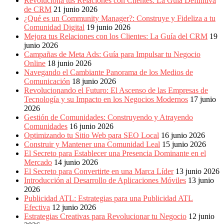
Revoluciona tus Relaciones con Clientes: La Guía Definitiva
de CRM
21 junio 2026
¿Qué es un Community Manager?: Construye y Fideliza a tu
Comunidad Digital
19 junio 2026
Mejora tus Relaciones con los Clientes: La Guía del CRM
19
junio 2026
Campañas de Meta Ads: Guía para Impulsar tu Negocio
Online
18 junio 2026
Navegando el Cambiante Panorama de los Medios de
Comunicación
18 junio 2026
Revolucionando el Futuro: El Ascenso de las Empresas de
Tecnología y su Impacto en los Negocios Modernos
17 junio
2026
Gestión de Comunidades: Construyendo y Atrayendo
Comunidades
16 junio 2026
Optimizando tu Sitio Web para SEO Local
16 junio 2026
Construir y Mantener una Comunidad Leal
15 junio 2026
El Secreto para Establecer una Presencia Dominante en el
Mercado
14 junio 2026
El Secreto para Convertirte en una Marca Líder
13 junio 2026
Introducción al Desarrollo de Aplicaciones Móviles
13 junio
2026
Publicidad ATL: Estrategias para una Publicidad ATL
Efectiva
12 junio 2026
Estrategias Creativas para Revolucionar tu Negocio
12 junio