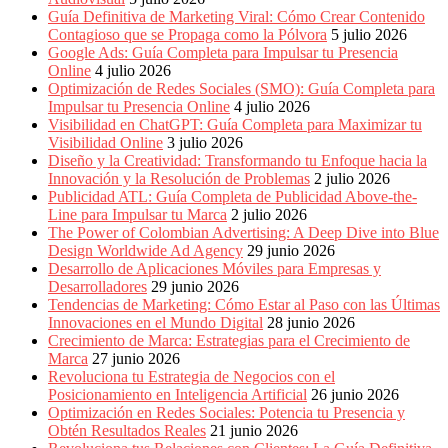
Periódicos
Guía Definitiva de Marketing Viral: Cómo Crear Contenido
y
Contagioso que se Propaga como la Pólvora
5 julio 2026
Producción
Google Ads: Guía Completa para Impulsar tu Presencia
Gráfica
Online
4 julio 2026
en
Optimización de Redes Sociales (SMO): Guía Completa para
Colombia.
Impulsar tu Presencia Online
4 julio 2026
Visibilidad en ChatGPT: Guía Completa para Maximizar tu
Visibilidad Online
3 julio 2026
Diseño y la Creatividad: Transformando tu Enfoque hacia la
Innovación y la Resolución de Problemas
2 julio 2026
Publicidad ATL: Guía Completa de Publicidad Above-the-
Line para Impulsar tu Marca
2 julio 2026
The Power of Colombian Advertising: A Deep Dive into Blue
Design Worldwide Ad Agency
29 junio 2026
Desarrollo de Aplicaciones Móviles para Empresas y
Desarrolladores
29 junio 2026
Tendencias de Marketing: Cómo Estar al Paso con las Últimas
Innovaciones en el Mundo Digital
28 junio 2026
Crecimiento de Marca: Estrategias para el Crecimiento de
Marca
27 junio 2026
Revoluciona tu Estrategia de Negocios con el
Posicionamiento en Inteligencia Artificial
26 junio 2026
Optimización en Redes Sociales: Potencia tu Presencia y
Obtén Resultados Reales
21 junio 2026