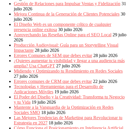
Publicitarias,
Gestión de Relaciones para Impulsar Ventas y Fidelización
31
Agencias,
julio 2026
Empresas,
Mejora Continua de la Generación de Clientes Potenciales
30
Negocios,
julio 2026
Tendencias,
El Diseño Web es un componente crítico de cualquier
Trendings,
presencia online exitosa
30 julio 2026
Dinero,
Aprovechando las Reseñas Online para el SEO Local
29 julio
Economía,
2026
Diseño
Producción Audiovisual: Guía para un Storytelling Visual
Web,
Impactante
28 julio 2026
Móviles,
Errores Comunes de SEM que debes evitar
28 julio 2026
Estrategias
¿Quieres aumentar tu visibilidad y llegar a una audiencia más
Digitales,
amplia? Usa ChatGPT
27 julio 2026
Estrategias
Midiendo y Optimizando tu Rendimiento en Redes Sociales
Publicitarias,
27 julio 2026
Alianzas,
Errores comunes de CRM que debes evitar
22 julio 2026
Clientes,
Tecnologías y Herramientas para el Desarrollo de
Innovación,
Aplicaciones Móviles
19 julio 2026
Tecnología,
El Poder del Diseño y la Creatividad: Transforma tu Negocio
Noticias,
y tu Vida
19 julio 2026
Artículos,
Mantente a la Vanguardia de la Optimización en Redes
Gente,
Sociales SMO
18 julio 2026
Contenidos
Las Mejores Tendencias de Marketing para Revolucionar tu
de
Estrategia en 2027
18 julio 2026
Calidad,
Cómo Funciona el Posicionamiento en Inteligencia Artificial