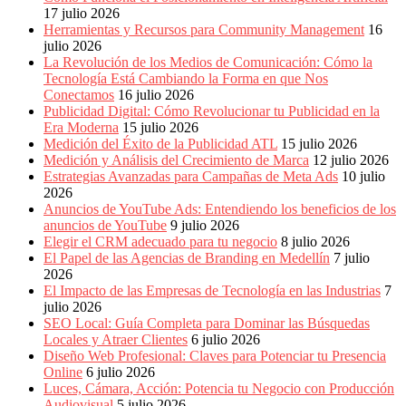
Eventos
17 julio 2026
de
Herramientas y Recursos para Community Management
16
Marketing,
julio 2026
Mercadotecnia,
La Revolución de los Medios de Comunicación: Cómo la
Eventos
Tecnología Está Cambiando la Forma en que Nos
Publicitarios,
Conectamos
16 julio 2026
Colecciónes,
Publicidad Digital: Cómo Revolucionar tu Publicidad en la
Marcas,
Era Moderna
15 julio 2026
Insigns,
Medición del Éxito de la Publicidad ATL
15 julio 2026
TV,
Medición y Análisis del Crecimiento de Marca
12 julio 2026
Radio,
Estrategias Avanzadas para Campañas de Meta Ads
10 julio
Creatividad,
2026
SEO,
Anuncios de YouTube Ads: Entendiendo los beneficios de los
SEM,
anuncios de YouTube
9 julio 2026
Free
Elegir el CRM adecuado para tu negocio
8 julio 2026
Press,
El Papel de las Agencias de Branding en Medellín
7 julio
RRPP,
2026
Spots,
El Impacto de las Empresas de Tecnología en las Industrias
7
Comerciales,
julio 2026
Periodismo,
SEO Local: Guía Completa para Dominar las Búsquedas
Revistas,
Locales y Atraer Clientes
6 julio 2026
Magazines
Diseño Web Profesional: Claves para Potenciar tu Presencia
,
Online
6 julio 2026
ATL,
Luces, Cámara, Acción: Potencia tu Negocio con Producción
BTL,
Audiovisual
5 julio 2026