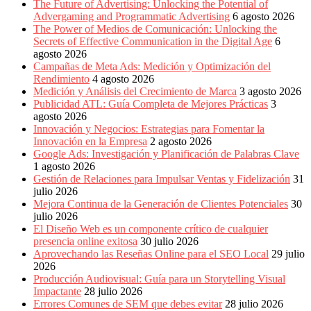
sus
The Future of Advertising: Unlocking the Potential of
filiales
Advergaming and Programmatic Advertising
6 agosto 2026
en
The Power of Medios de Comunicación: Unlocking the
América
Secrets of Effective Communication in the Digital Age
6
Latina
agosto 2026
|
Campañas de Meta Ads: Medición y Optimización del
Una
Rendimiento
4 agosto 2026
mirada
Medición y Análisis del Crecimiento de Marca
3 agosto 2026
estratégica
Publicidad ATL: Guía Completa de Mejores Prácticas
3
y
agosto 2026
versátil
Innovación y Negocios: Estrategias para Fomentar la
del
Innovación en la Empresa
2 agosto 2026
Marketing
Google Ads: Investigación y Planificación de Palabras Clave
en
1 agosto 2026
LATAM
Gestión de Relaciones para Impulsar Ventas y Fidelización
31
|
julio 2026
Bitácora
Mejora Continua de la Generación de Clientes Potenciales
30
social
julio 2026
de
El Diseño Web es un componente crítico de cualquier
Mercadeo
presencia online exitosa
30 julio 2026
Interactivo,
Aprovechando las Reseñas Online para el SEO Local
29 julio
Medios,
2026
Publicidad,
Producción Audiovisual: Guía para un Storytelling Visual
Marketing,
Impactante
28 julio 2026
Campañas
Errores Comunes de SEM que debes evitar
28 julio 2026