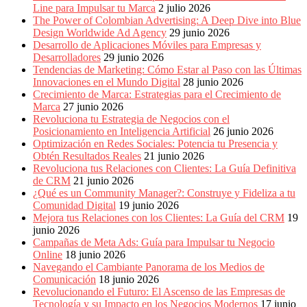
Periódicos
Line para Impulsar tu Marca
2 julio 2026
y
The Power of Colombian Advertising: A Deep Dive into Blue
Producción
Design Worldwide Ad Agency
29 junio 2026
Gráfica
Desarrollo de Aplicaciones Móviles para Empresas y
en
Desarrolladores
29 junio 2026
Colombia.
Tendencias de Marketing: Cómo Estar al Paso con las Últimas
Innovaciones en el Mundo Digital
28 junio 2026
Crecimiento de Marca: Estrategias para el Crecimiento de
Marca
27 junio 2026
Revoluciona tu Estrategia de Negocios con el
Posicionamiento en Inteligencia Artificial
26 junio 2026
Optimización en Redes Sociales: Potencia tu Presencia y
Obtén Resultados Reales
21 junio 2026
Revoluciona tus Relaciones con Clientes: La Guía Definitiva
de CRM
21 junio 2026
¿Qué es un Community Manager?: Construye y Fideliza a tu
Comunidad Digital
19 junio 2026
Mejora tus Relaciones con los Clientes: La Guía del CRM
19
junio 2026
Campañas de Meta Ads: Guía para Impulsar tu Negocio
Online
18 junio 2026
Navegando el Cambiante Panorama de los Medios de
Comunicación
18 junio 2026
Revolucionando el Futuro: El Ascenso de las Empresas de
Tecnología y su Impacto en los Negocios Modernos
17 junio