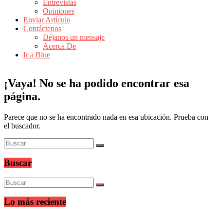
Entrevistas
Revistas
Opiniones
de
Enviar Artículo
Actualidad
Contáctenos
Déjanos un mensaje
en
Acerca De
Colombia
Ir a Blue
Revista
iBlue
¡Vaya! No se ha podido encontrar esa
Marketing
página.
|
Magazine
de
Parece que no se ha encontrado nada en esa ubicación. Prueba con
Publicidad,
el buscador.
Mercadeo
y
Medios
de
Buscar
la
Agencia
Blue
Design
Lo más reciente
Colombia
y