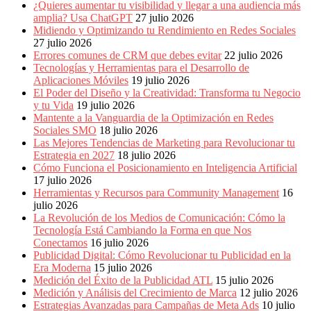
Publicitarias,
¿Quieres aumentar tu visibilidad y llegar a una audiencia más
Agencias,
amplia? Usa ChatGPT
27 julio 2026
Empresas,
Midiendo y Optimizando tu Rendimiento en Redes Sociales
Negocios,
27 julio 2026
Tendencias,
Errores comunes de CRM que debes evitar
22 julio 2026
Trendings,
Tecnologías y Herramientas para el Desarrollo de
Dinero,
Aplicaciones Móviles
19 julio 2026
Economía,
El Poder del Diseño y la Creatividad: Transforma tu Negocio
Diseño
y tu Vida
19 julio 2026
Web,
Mantente a la Vanguardia de la Optimización en Redes
Móviles,
Sociales SMO
18 julio 2026
Estrategias
Las Mejores Tendencias de Marketing para Revolucionar tu
Digitales,
Estrategia en 2027
18 julio 2026
Estrategias
Cómo Funciona el Posicionamiento en Inteligencia Artificial
Publicitarias,
17 julio 2026
Alianzas,
Herramientas y Recursos para Community Management
16
Clientes,
julio 2026
Innovación,
La Revolución de los Medios de Comunicación: Cómo la
Tecnología,
Tecnología Está Cambiando la Forma en que Nos
Noticias,
Conectamos
16 julio 2026
Artículos,
Publicidad Digital: Cómo Revolucionar tu Publicidad en la
Gente,
Era Moderna
15 julio 2026
Contenidos
Medición del Éxito de la Publicidad ATL
15 julio 2026
de
Medición y Análisis del Crecimiento de Marca
12 julio 2026
Calidad,
Estrategias Avanzadas para Campañas de Meta Ads
10 julio