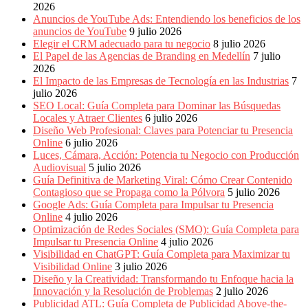
Eventos
2026
de
Anuncios de YouTube Ads: Entendiendo los beneficios de los
Marketing,
anuncios de YouTube
9 julio 2026
Mercadotecnia,
Elegir el CRM adecuado para tu negocio
8 julio 2026
Eventos
El Papel de las Agencias de Branding en Medellín
7 julio
Publicitarios,
2026
Colecciónes,
El Impacto de las Empresas de Tecnología en las Industrias
7
Marcas,
julio 2026
Insigns,
SEO Local: Guía Completa para Dominar las Búsquedas
TV,
Locales y Atraer Clientes
6 julio 2026
Radio,
Diseño Web Profesional: Claves para Potenciar tu Presencia
Creatividad,
Online
6 julio 2026
SEO,
Luces, Cámara, Acción: Potencia tu Negocio con Producción
SEM,
Audiovisual
5 julio 2026
Free
Guía Definitiva de Marketing Viral: Cómo Crear Contenido
Press,
Contagioso que se Propaga como la Pólvora
5 julio 2026
RRPP,
Google Ads: Guía Completa para Impulsar tu Presencia
Spots,
Online
4 julio 2026
Comerciales,
Optimización de Redes Sociales (SMO): Guía Completa para
Periodismo,
Impulsar tu Presencia Online
4 julio 2026
Revistas,
Visibilidad en ChatGPT: Guía Completa para Maximizar tu
Magazines
Visibilidad Online
3 julio 2026
,
Diseño y la Creatividad: Transformando tu Enfoque hacia la
ATL,
Innovación y la Resolución de Problemas
2 julio 2026
BTL,
Publicidad ATL: Guía Completa de Publicidad Above-the-