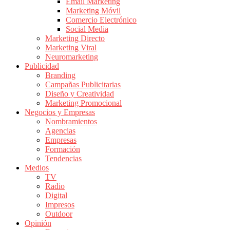
|
Email Marketing
Marketing Móvil
Revistas
Comercio Electrónico
de
Social Media
Publicidad
Marketing Directo
en
Marketing Viral
Colombia
Neuromarketing
Publicidad
|
Branding
Magazine
Campañas Publicitarias
de
Diseño y Creatividad
Publicidad
Marketing Promocional
Negocios y Empresas
y
Nombramientos
Marketing
Agencias
|
Empresas
Noticias
Formación
de
Tendencias
Medios
Actualidad
TV
y
Radio
Mercadeo
Digital
en
Impresos
Outdoor
Colombia
Opinión
|