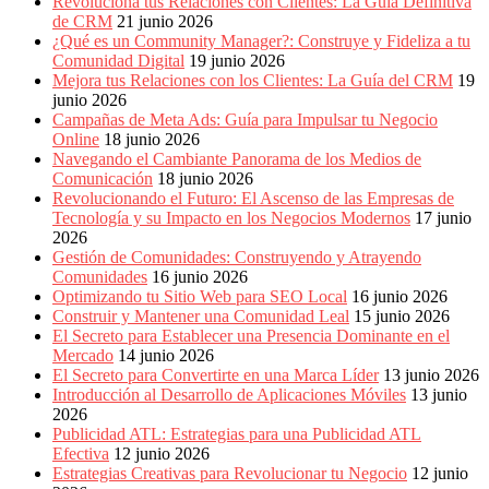
Revoluciona tus Relaciones con Clientes: La Guía Definitiva
de CRM
21 junio 2026
¿Qué es un Community Manager?: Construye y Fideliza a tu
Comunidad Digital
19 junio 2026
Mejora tus Relaciones con los Clientes: La Guía del CRM
19
junio 2026
Campañas de Meta Ads: Guía para Impulsar tu Negocio
Online
18 junio 2026
Navegando el Cambiante Panorama de los Medios de
Comunicación
18 junio 2026
Revolucionando el Futuro: El Ascenso de las Empresas de
Tecnología y su Impacto en los Negocios Modernos
17 junio
2026
Gestión de Comunidades: Construyendo y Atrayendo
Comunidades
16 junio 2026
Optimizando tu Sitio Web para SEO Local
16 junio 2026
Construir y Mantener una Comunidad Leal
15 junio 2026
El Secreto para Establecer una Presencia Dominante en el
Mercado
14 junio 2026
El Secreto para Convertirte en una Marca Líder
13 junio 2026
Introducción al Desarrollo de Aplicaciones Móviles
13 junio
2026
Publicidad ATL: Estrategias para una Publicidad ATL
Efectiva
12 junio 2026
Estrategias Creativas para Revolucionar tu Negocio
12 junio