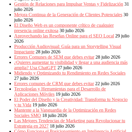
Publicitarias,
Gestión de Relaciones para Impulsar Ventas y Fidelización
31
Agencias,
julio 2026
Empresas,
Mejora Continua de la Generación de Clientes Potenciales
30
Negocios,
julio 2026
Tendencias,
El Diseño Web es un componente crítico de cualquier
Trendings,
presencia online exitosa
30 julio 2026
Dinero,
Aprovechando las Reseñas Online para el SEO Local
29 julio
Economía,
2026
Diseño
Producción Audiovisual: Guía para un Storytelling Visual
Web,
Impactante
28 julio 2026
Móviles,
Errores Comunes de SEM que debes evitar
28 julio 2026
Estrategias
¿Quieres aumentar tu visibilidad y llegar a una audiencia más
Digitales,
amplia? Usa ChatGPT
27 julio 2026
Estrategias
Midiendo y Optimizando tu Rendimiento en Redes Sociales
Publicitarias,
27 julio 2026
Alianzas,
Errores comunes de CRM que debes evitar
22 julio 2026
Clientes,
Tecnologías y Herramientas para el Desarrollo de
Innovación,
Aplicaciones Móviles
19 julio 2026
Tecnología,
El Poder del Diseño y la Creatividad: Transforma tu Negocio
Noticias,
y tu Vida
19 julio 2026
Artículos,
Mantente a la Vanguardia de la Optimización en Redes
Gente,
Sociales SMO
18 julio 2026
Contenidos
Las Mejores Tendencias de Marketing para Revolucionar tu
de
Estrategia en 2027
18 julio 2026
Calidad,
Cómo Funciona el Posicionamiento en Inteligencia Artificial