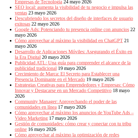
Empresas de Tecnología
24 mayo 2026
SEO local: aumenta la visibilidad de tu negocio e impulsa las
ventas
23 mayo 2026
Descubriendo los secretos del diseño de interfaces de usuario
exitosas
22 mayo 2026
Google Ads: Potenciando tu presencia online con anuncios
22
mayo 2026
Cómo aprovechar al máximo la visibilidad en ChatGPT
21
mayo 2026
Desarrollo de Aplicaciones Móviles: Asegurando el Éxito en
la Era Digital
20 mayo 2026
Publicidad ATL: Una guía para comprender el alcance de la
publicidad tradicional
19 mayo 2026
Crecimiento de Marca: El Secreto para Establecer una
Presencia Dominante en el Mercado
19 mayo 2026
Estrategias Creativas para Emprendedores y Empresas: Cómo
Innovar y Destacarse en un Mercado Competitivo
18 mayo
2026
Community Manager: Aprovechando el poder de las
comunidades en línea
17 mayo 2026
Cómo aprovechar al máximo los anuncios de YouTube Ads –
Video Marketing
17 mayo 2026
Gestión de comunidades: cómo crear y conectar con tu tribu
online
16 mayo 2026
Cómo aprovechar al máximo la optimización de redes