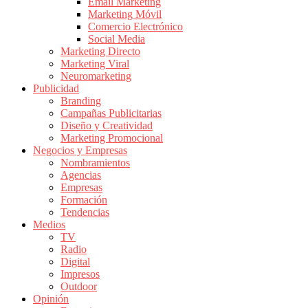
|
Email Marketing
Marketing Móvil
Revistas
Comercio Electrónico
de
Social Media
Publicidad
Marketing Directo
en
Marketing Viral
Colombia
Neuromarketing
Publicidad
|
Branding
Magazine
Campañas Publicitarias
de
Diseño y Creatividad
Publicidad
Marketing Promocional
Negocios y Empresas
y
Nombramientos
Marketing
Agencias
|
Empresas
Noticias
Formación
de
Tendencias
Medios
Actualidad
TV
y
Radio
Mercadeo
Digital
en
Impresos
Outdoor
Colombia
Opinión
|