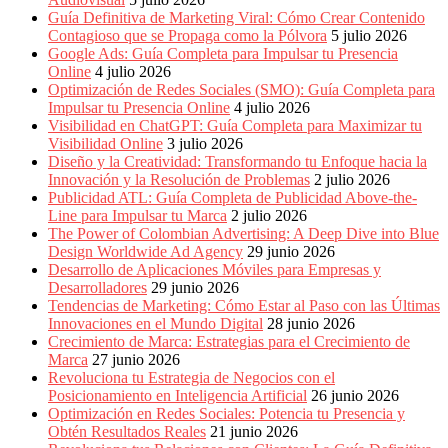
Periódicos
Guía Definitiva de Marketing Viral: Cómo Crear Contenido
y
Contagioso que se Propaga como la Pólvora
5 julio 2026
Producción
Google Ads: Guía Completa para Impulsar tu Presencia
Gráfica
Online
4 julio 2026
en
Optimización de Redes Sociales (SMO): Guía Completa para
Colombia.
Impulsar tu Presencia Online
4 julio 2026
Visibilidad en ChatGPT: Guía Completa para Maximizar tu
Visibilidad Online
3 julio 2026
Diseño y la Creatividad: Transformando tu Enfoque hacia la
Innovación y la Resolución de Problemas
2 julio 2026
Publicidad ATL: Guía Completa de Publicidad Above-the-
Line para Impulsar tu Marca
2 julio 2026
The Power of Colombian Advertising: A Deep Dive into Blue
Design Worldwide Ad Agency
29 junio 2026
Desarrollo de Aplicaciones Móviles para Empresas y
Desarrolladores
29 junio 2026
Tendencias de Marketing: Cómo Estar al Paso con las Últimas
Innovaciones en el Mundo Digital
28 junio 2026
Crecimiento de Marca: Estrategias para el Crecimiento de
Marca
27 junio 2026
Revoluciona tu Estrategia de Negocios con el
Posicionamiento en Inteligencia Artificial
26 junio 2026
Optimización en Redes Sociales: Potencia tu Presencia y
Obtén Resultados Reales
21 junio 2026