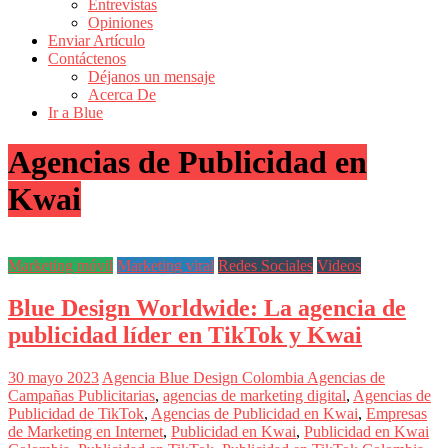
Entrevistas
Revistas
Opiniones
de
Enviar Artículo
Actualidad
Contáctenos
Déjanos un mensaje
en
Acerca De
Colombia
Ir a Blue
Revista
Agencias de Publicidad en
iBlue
Marketing
Kwai
|
Magazine
de
Publicidad,
Marketing móvil
Marketing viral
Redes Sociales
Videos
Mercadeo
y
Blue Design Worldwide: La agencia de
Medios
de
publicidad líder en TikTok y Kwai
la
Agencia
Blue
30 mayo 2023
Agencia Blue Design Colombia
Agencias de
Design
Campañas Publicitarias
,
agencias de marketing digital
,
Agencias de
Colombia
Publicidad de TikTok
,
Agencias de Publicidad en Kwai
,
Empresas
y
de Marketing en Internet
,
Publicidad en Kwai
,
Publicidad en Kwai