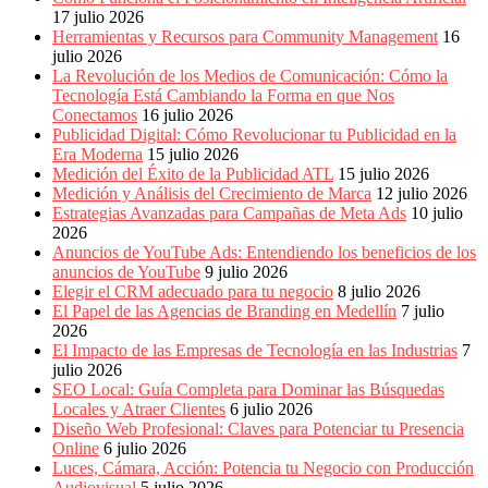
Eventos
17 julio 2026
de
Herramientas y Recursos para Community Management
16
Marketing,
julio 2026
Mercadotecnia,
La Revolución de los Medios de Comunicación: Cómo la
Eventos
Tecnología Está Cambiando la Forma en que Nos
Publicitarios,
Conectamos
16 julio 2026
Colecciónes,
Publicidad Digital: Cómo Revolucionar tu Publicidad en la
Marcas,
Era Moderna
15 julio 2026
Insigns,
Medición del Éxito de la Publicidad ATL
15 julio 2026
TV,
Medición y Análisis del Crecimiento de Marca
12 julio 2026
Radio,
Estrategias Avanzadas para Campañas de Meta Ads
10 julio
Creatividad,
2026
SEO,
Anuncios de YouTube Ads: Entendiendo los beneficios de los
SEM,
anuncios de YouTube
9 julio 2026
Free
Elegir el CRM adecuado para tu negocio
8 julio 2026
Press,
El Papel de las Agencias de Branding en Medellín
7 julio
RRPP,
2026
Spots,
El Impacto de las Empresas de Tecnología en las Industrias
7
Comerciales,
julio 2026
Periodismo,
SEO Local: Guía Completa para Dominar las Búsquedas
Revistas,
Locales y Atraer Clientes
6 julio 2026
Magazines
Diseño Web Profesional: Claves para Potenciar tu Presencia
,
Online
6 julio 2026
ATL,
Luces, Cámara, Acción: Potencia tu Negocio con Producción
BTL,
Audiovisual
5 julio 2026