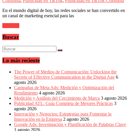
sus
Colombia
,
Publicidad en TikTok
,
Publicidad en TikTok Colombia
filiales
En el mundo digital de hoy, las redes sociales se han convertido en
en
un canal de marketing esencial para las
América
Latina
Leer más
|
Una
Buscar
mirada
estratégica
y
versátil
del
Lo más reciente
Marketing
en
The Power of Medios de Comunicación: Unlocking the
LATAM
Secrets of Effective Communication in the Digital Age
6
|
agosto 2026
Bitácora
Campañas de Meta Ads: Medición y Optimización del
social
Rendimiento
4 agosto 2026
de
Medición y Análisis del Crecimiento de Marca
3 agosto 2026
Mercadeo
Publicidad ATL: Guía Completa de Mejores Prácticas
3
Interactivo,
agosto 2026
Medios,
Innovación y Negocios: Estrategias para Fomentar la
Publicidad,
Innovación en la Empresa
2 agosto 2026
Marketing,
Google Ads: Investigación y Planificación de Palabras Clave
Campañas
1 agosto 2026