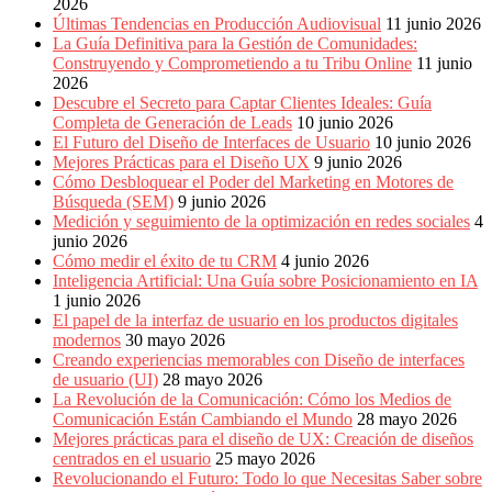
2026
Últimas Tendencias en Producción Audiovisual
11 junio 2026
La Guía Definitiva para la Gestión de Comunidades:
Construyendo y Comprometiendo a tu Tribu Online
11 junio
2026
Descubre el Secreto para Captar Clientes Ideales: Guía
Completa de Generación de Leads
10 junio 2026
El Futuro del Diseño de Interfaces de Usuario
10 junio 2026
Mejores Prácticas para el Diseño UX
9 junio 2026
Cómo Desbloquear el Poder del Marketing en Motores de
Búsqueda (SEM)
9 junio 2026
Medición y seguimiento de la optimización en redes sociales
4
junio 2026
Cómo medir el éxito de tu CRM
4 junio 2026
Inteligencia Artificial: Una Guía sobre Posicionamiento en IA
1 junio 2026
El papel de la interfaz de usuario en los productos digitales
modernos
30 mayo 2026
Creando experiencias memorables con Diseño de interfaces
de usuario (UI)
28 mayo 2026
La Revolución de la Comunicación: Cómo los Medios de
Comunicación Están Cambiando el Mundo
28 mayo 2026
Mejores prácticas para el diseño de UX: Creación de diseños
centrados en el usuario
25 mayo 2026
Revolucionando el Futuro: Todo lo que Necesitas Saber sobre