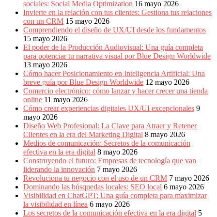
sociales: Social Media Optimization
16 mayo 2026
Invierte en la relación con tus clientes: Gestiona tus relaciones
con un CRM
15 mayo 2026
Comprendiendo el diseño de UX/UI desde los fundamentos
15 mayo 2026
El poder de la Producción Audiovisual: Una guía completa
para potenciar tu narrativa visual por Blue Design Worldwide
13 mayo 2026
Cómo hacer Posicionamiento en Inteligencia Artificial: Una
breve guía por Blue Design Worldwide
12 mayo 2026
Comercio electrónico: cómo lanzar y hacer crecer una tienda
online
11 mayo 2026
Cómo crear experiencias digitales UX/UI excepcionales
9
mayo 2026
Diseño Web Profesional: La Clave para Atraer y Retener
Clientes en la era del Marketing Digital
8 mayo 2026
Medios de comunicación: Secretos de la comunicación
efectiva en la era digital
8 mayo 2026
Construyendo el futuro: Empresas de tecnología que van
liderando la innovación
7 mayo 2026
Revoluciona tu negocio con el uso de un CRM
7 mayo 2026
Dominando las búsquedas locales: SEO local
6 mayo 2026
Visibilidad en ChatGPT: Una guía completa para maximizar
la visibilidad en línea
6 mayo 2026
Los secretos de la comunicación efectiva en la era digital
5