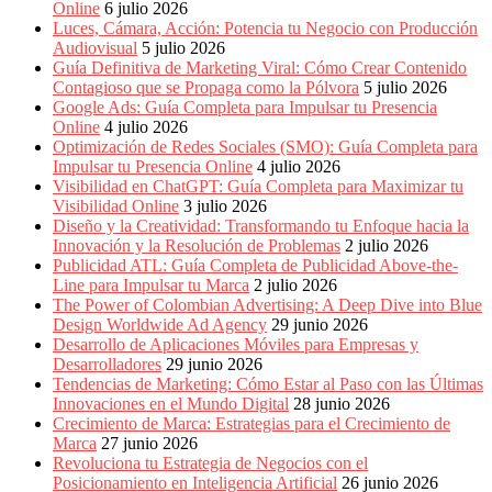
Periódicos
Online
6 julio 2026
y
Luces, Cámara, Acción: Potencia tu Negocio con Producción
Producción
Audiovisual
5 julio 2026
Gráfica
Guía Definitiva de Marketing Viral: Cómo Crear Contenido
en
Contagioso que se Propaga como la Pólvora
5 julio 2026
Colombia.
Google Ads: Guía Completa para Impulsar tu Presencia
Online
4 julio 2026
Optimización de Redes Sociales (SMO): Guía Completa para
Impulsar tu Presencia Online
4 julio 2026
Visibilidad en ChatGPT: Guía Completa para Maximizar tu
Visibilidad Online
3 julio 2026
Diseño y la Creatividad: Transformando tu Enfoque hacia la
Innovación y la Resolución de Problemas
2 julio 2026
Publicidad ATL: Guía Completa de Publicidad Above-the-
Line para Impulsar tu Marca
2 julio 2026
The Power of Colombian Advertising: A Deep Dive into Blue
Design Worldwide Ad Agency
29 junio 2026
Desarrollo de Aplicaciones Móviles para Empresas y
Desarrolladores
29 junio 2026
Tendencias de Marketing: Cómo Estar al Paso con las Últimas
Innovaciones en el Mundo Digital
28 junio 2026
Crecimiento de Marca: Estrategias para el Crecimiento de
Marca
27 junio 2026
Revoluciona tu Estrategia de Negocios con el
Posicionamiento en Inteligencia Artificial
26 junio 2026