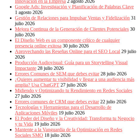
Publicitarias,
Innovación en la Empresa
2 agosto 2026
Agencias,
Google Ads: Investigación y Planificación de Palabras Clave
Empresas,
1 agosto 2026
Negocios,
Gestión de Relaciones para Impulsar Ventas y Fidelización
31
Tendencias,
julio 2026
Trendings,
Mejora Continua de la Generación de Clientes Potenciales
30
Dinero,
julio 2026
Economía,
El Diseño Web es un componente crítico de cualquier
Diseño
presencia online exitosa
30 julio 2026
Web,
Aprovechando las Reseñas Online para el SEO Local
29 julio
Móviles,
2026
Estrategias
Producción Audiovisual: Guía para un Storytelling Visual
Digitales,
Impactante
28 julio 2026
Estrategias
Errores Comunes de SEM que debes evitar
28 julio 2026
Publicitarias,
¿Quieres aumentar tu visibilidad y llegar a una audiencia más
Alianzas,
amplia? Usa ChatGPT
27 julio 2026
Clientes,
Midiendo y Optimizando tu Rendimiento en Redes Sociales
Innovación,
27 julio 2026
Tecnología,
Errores comunes de CRM que debes evitar
22 julio 2026
Noticias,
Tecnologías y Herramientas para el Desarrollo de
Artículos,
Aplicaciones Móviles
19 julio 2026
Gente,
El Poder del Diseño y la Creatividad: Transforma tu Negocio
Contenidos
y tu Vida
19 julio 2026
de
Mantente a la Vanguardia de la Optimización en Redes
Calidad,
Sociales SMO
18 julio 2026