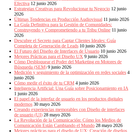
Efectiva
12 junio 2026
Estrategias Creativas para Revolucionar tu Negocio
12 junio
2026
Últimas Tendencias en Producción Audiovisual
11 junio 2026
La Guía Definitiva para la Gestión de Comunidades:
Construyendo y Comprometiendo a tu Tribu Online
11 junio
2026
Descubre el Secreto para Captar Clientes Ideales: Guía
Completa de Generación de Leads
10 junio 2026
El Futuro del Diseño de Interfaces de Usuario
10 junio 2026
Mejores Prácticas para el Diseño UX
9 junio 2026
Cómo Desbloquear el Poder del Marketing en Motores de
Búsqueda (SEM)
9 junio 2026
Medición y seguimiento de la optimización en redes sociales
4
junio 2026
Cómo medir el éxito de tu CRM
4 junio 2026
Inteligencia Artificial: Una Guía sobre Posicionamiento en IA
1 junio 2026
El papel de la interfaz de usuario en los productos digitales
modernos
30 mayo 2026
Creando experiencias memorables con Diseño de interfaces
de usuario (UI)
28 mayo 2026
La Revolución de la Comunicación: Cómo los Medios de
Comunicación Están Cambiando el Mundo
28 mayo 2026
Mejores prácticas para el diseño de UX: Creación de diseños