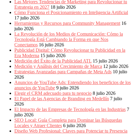
Eventos
Las Mejores Tendencias de Marketing para Revolucionar tu
de
Estrategia en 2027
18 julio 2026
Marketing,
Cómo Funciona el Posicionamiento en Inteligencia Artificial
Mercadotecnia,
17 julio 2026
Eventos
Herramientas y Recursos para Community Management
16
Publicitarios,
julio 2026
Colecciónes,
La Revolución de los Medios de Comunicación: Cómo la
Marcas,
Tecnología Está Cambiando la Forma en que Nos
Insigns,
Conectamos
16 julio 2026
TV,
Publicidad Digital: Cómo Revolucionar tu Publicidad en la
Radio,
Era Moderna
15 julio 2026
Creatividad,
Medición del Éxito de la Publicidad ATL
15 julio 2026
SEO,
Medición y Análisis del Crecimiento de Marca
12 julio 2026
SEM,
Estrategias Avanzadas para Campañas de Meta Ads
10 julio
Free
2026
Press,
Anuncios de YouTube Ads: Entendiendo los beneficios de los
RRPP,
anuncios de YouTube
9 julio 2026
Spots,
Elegir el CRM adecuado para tu negocio
8 julio 2026
Comerciales,
El Papel de las Agencias de Branding en Medellín
7 julio
Periodismo,
2026
Revistas,
El Impacto de las Empresas de Tecnología en las Industrias
7
Magazines
julio 2026
,
SEO Local: Guía Completa para Dominar las Búsquedas
ATL,
Locales y Atraer Clientes
6 julio 2026
BTL,
Diseño Web Profesional: Claves para Potenciar tu Presencia