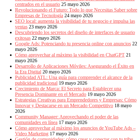
centrados en el usuario
25 mayo 2026
Revolucionando el Futuro: Todo lo que Necesitas Saber sobre
Empresas de Tecnología
24 mayo 2026
SEO local: aumenta la visibilidad de tu negocio e impulsa las
ventas
23 mayo 2026
Descubriendo los secretos del diseño de interfaces de usuario
exitosas
22 mayo 2026
Google Ads: Potenciando tu presencia online con anuncios
22
mayo 2026
Cómo aprovechar al máximo la visibilidad en ChatGPT
21
mayo 2026
Desarrollo de Aplicaciones Móviles: Asegurando el Éxito en
la Era Digital
20 mayo 2026
Publicidad ATL: Una guía para comprender el alcance de la
publicidad tradicional
19 mayo 2026
Crecimiento de Marca: El Secreto para Establecer una
Presencia Dominante en el Mercado
19 mayo 2026
Estrategias Creativas para Emprendedores y Empresas: Cómo
Innovar y Destacarse en un Mercado Competitivo
18 mayo
2026
Community Manager: Aprovechando el poder de las
comunidades en línea
17 mayo 2026
Cómo aprovechar al máximo los anuncios de YouTube Ads –
Video Marketing
17 mayo 2026
Gestión de comunidades: cómo crear y conectar con tu tribu