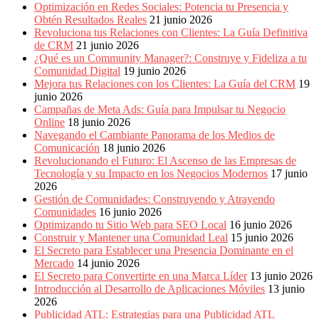
Optimización en Redes Sociales: Potencia tu Presencia y
Obtén Resultados Reales
21 junio 2026
Revoluciona tus Relaciones con Clientes: La Guía Definitiva
de CRM
21 junio 2026
¿Qué es un Community Manager?: Construye y Fideliza a tu
Comunidad Digital
19 junio 2026
Mejora tus Relaciones con los Clientes: La Guía del CRM
19
junio 2026
Campañas de Meta Ads: Guía para Impulsar tu Negocio
Online
18 junio 2026
Navegando el Cambiante Panorama de los Medios de
Comunicación
18 junio 2026
Revolucionando el Futuro: El Ascenso de las Empresas de
Tecnología y su Impacto en los Negocios Modernos
17 junio
2026
Gestión de Comunidades: Construyendo y Atrayendo
Comunidades
16 junio 2026
Optimizando tu Sitio Web para SEO Local
16 junio 2026
Construir y Mantener una Comunidad Leal
15 junio 2026
El Secreto para Establecer una Presencia Dominante en el
Mercado
14 junio 2026
El Secreto para Convertirte en una Marca Líder
13 junio 2026
Introducción al Desarrollo de Aplicaciones Móviles
13 junio
2026
Publicidad ATL: Estrategias para una Publicidad ATL