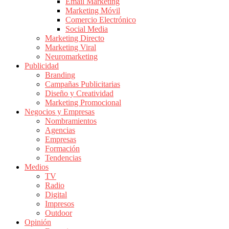
|
Email Marketing
Marketing Móvil
Revistas
Comercio Electrónico
de
Social Media
Publicidad
Marketing Directo
en
Marketing Viral
Colombia
Neuromarketing
Publicidad
|
Branding
Magazine
Campañas Publicitarias
de
Diseño y Creatividad
Publicidad
Marketing Promocional
Negocios y Empresas
y
Nombramientos
Marketing
Agencias
|
Empresas
Noticias
Formación
de
Tendencias
Medios
Actualidad
TV
y
Radio
Mercadeo
Digital
en
Impresos
Outdoor
Colombia
Opinión
|