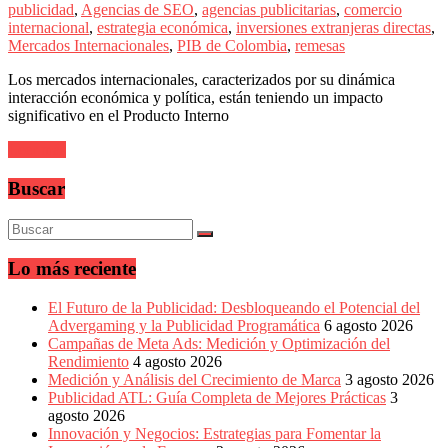
sus
publicidad
,
Agencias de SEO
,
agencias publicitarias
,
comercio
filiales
internacional
,
estrategia económica
,
inversiones extranjeras directas
,
en
Mercados Internacionales
,
PIB de Colombia
,
remesas
América
Latina
Los mercados internacionales, caracterizados por su dinámica
|
interacción económica y política, están teniendo un impacto
Una
significativo en el Producto Interno
mirada
estratégica
Leer más
y
versátil
Buscar
del
Marketing
en
LATAM
Lo más reciente
|
Bitácora
social
El Futuro de la Publicidad: Desbloqueando el Potencial del
de
Advergaming y la Publicidad Programática
6 agosto 2026
Mercadeo
Campañas de Meta Ads: Medición y Optimización del
Interactivo,
Rendimiento
4 agosto 2026
Medios,
Medición y Análisis del Crecimiento de Marca
3 agosto 2026
Publicidad,
Publicidad ATL: Guía Completa de Mejores Prácticas
3
Marketing,
agosto 2026
Campañas
Innovación y Negocios: Estrategias para Fomentar la