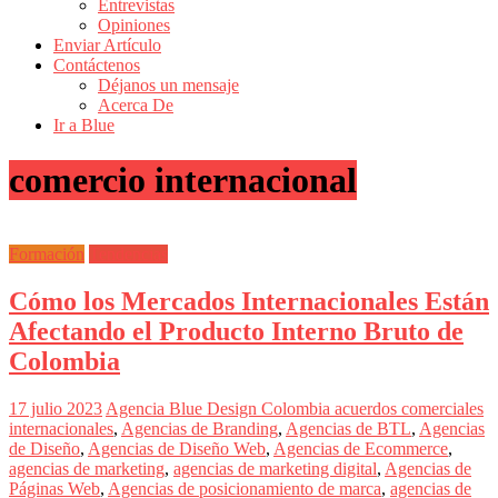
Entrevistas
Revistas
Opiniones
de
Enviar Artículo
Actualidad
Contáctenos
Déjanos un mensaje
en
Acerca De
Colombia
Ir a Blue
Revista
comercio internacional
iBlue
Marketing
|
Magazine
Formación
Tendencias
de
Publicidad,
Cómo los Mercados Internacionales Están
Mercadeo
y
Afectando el Producto Interno Bruto de
Medios
Colombia
de
la
Agencia
17 julio 2023
Agencia Blue Design Colombia
acuerdos comerciales
Blue
internacionales
,
Agencias de Branding
,
Agencias de BTL
,
Agencias
Design
de Diseño
,
Agencias de Diseño Web
,
Agencias de Ecommerce
,
Colombia
agencias de marketing
,
agencias de marketing digital
,
Agencias de
y
Páginas Web
,
Agencias de posicionamiento de marca
,
agencias de