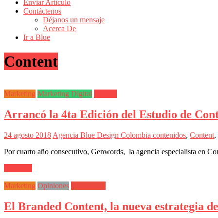
de
Enviar Artículo
Actualidad
Contáctenos
Déjanos un mensaje
en
Acerca De
Colombia
Ir a Blue
Revista
Content
iBlue
Marketing
|
Magazine
Marketing
Marketing Digital
Medios
de
Publicidad,
Arrancó la 4ta Edición del Estudio de C
Mercadeo
y
Medios
24 agosto 2018
Agencia Blue Design Colombia
contenidos
,
Content
,
de
la
Por cuarto año consecutivo, Genwords, la agencia especialista en Co
Agencia
Blue
Leer más
Design
Colombia
Marketing
Opiniones
Tendencias
y
sus
El Branded Content, la nueva estrategia d
filiales