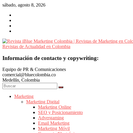
Saltar
sábado, agosto 8, 2026
al
contenido
Revista
Información de contacto y copywriting:
iBlue
Equipo de PR & Comunicaciones
Marketing
comercial@bluecolombia.co
Colombia
Medellín, Colombia
|
Revistas
de
Marketing
Marketing Digital
Marketing
Marketing Online
en
SEO y Posicionamiento
Colombia
Advergaming
|
Email Marketing
Marketing Móvil
Revistas