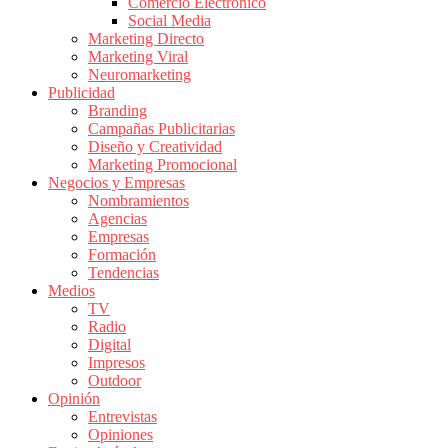
Comercio Electrónico
de
Social Media
Publicidad
Marketing Directo
en
Marketing Viral
Colombia
Neuromarketing
Publicidad
|
Branding
Magazine
Campañas Publicitarias
de
Diseño y Creatividad
Publicidad
Marketing Promocional
Negocios y Empresas
y
Nombramientos
Marketing
Agencias
|
Empresas
Noticias
Formación
de
Tendencias
Medios
Actualidad
TV
y
Radio
Mercadeo
Digital
en
Impresos
Outdoor
Colombia
Opinión
|
Entrevistas
Revistas
Opiniones