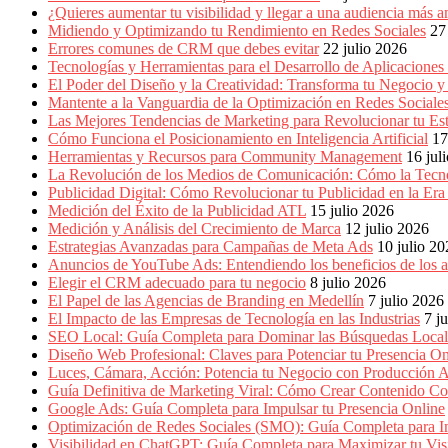
Empresas,
¿Quieres aumentar tu visibilidad y llegar a una audiencia má
Negocios,
Midiendo y Optimizando tu Rendimiento en Redes Sociales
27
Tendencias,
Errores comunes de CRM que debes evitar
22 julio 2026
Trendings,
Tecnologías y Herramientas para el Desarrollo de Aplicaciones
Dinero,
El Poder del Diseño y la Creatividad: Transforma tu Negocio y
Economía,
Mantente a la Vanguardia de la Optimización en Redes Socia
Diseño
Las Mejores Tendencias de Marketing para Revolucionar tu Est
Web,
Cómo Funciona el Posicionamiento en Inteligencia Artificial
17
Móviles,
Herramientas y Recursos para Community Management
16 jul
Estrategias
La Revolución de los Medios de Comunicación: Cómo la Tecn
Digitales,
Publicidad Digital: Cómo Revolucionar tu Publicidad en la Er
Estrategias
Medición del Éxito de la Publicidad ATL
15 julio 2026
Publicitarias,
Medición y Análisis del Crecimiento de Marca
12 julio 2026
Alianzas,
Estrategias Avanzadas para Campañas de Meta Ads
10 julio 2
Clientes,
Anuncios de YouTube Ads: Entendiendo los beneficios de los
Innovación,
Elegir el CRM adecuado para tu negocio
8 julio 2026
Tecnología,
El Papel de las Agencias de Branding en Medellín
7 julio 2026
Noticias,
El Impacto de las Empresas de Tecnología en las Industrias
7 j
Artículos,
SEO Local: Guía Completa para Dominar las Búsquedas Locale
Gente,
Diseño Web Profesional: Claves para Potenciar tu Presencia On
Contenidos
Luces, Cámara, Acción: Potencia tu Negocio con Producción A
de
Guía Definitiva de Marketing Viral: Cómo Crear Contenido Co
Calidad,
Google Ads: Guía Completa para Impulsar tu Presencia Online
Eventos
Optimización de Redes Sociales (SMO): Guía Completa para Im
de
Visibilidad en ChatGPT: Guía Completa para Maximizar tu Visi