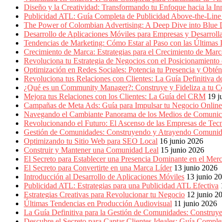
Marketing,
Diseño y la Creatividad: Transformando tu Enfoque hacia la I
Mercadotecnia,
Publicidad ATL: Guía Completa de Publicidad Above-the-Line 
Eventos
The Power of Colombian Advertising: A Deep Dive into Blu
Publicitarios,
Desarrollo de Aplicaciones Móviles para Empresas y Desarroll
Colecciónes,
Tendencias de Marketing: Cómo Estar al Paso con las Últimas 
Marcas,
Crecimiento de Marca: Estrategias para el Crecimiento de Marc
Insigns,
Revoluciona tu Estrategia de Negocios con el Posicionamiento en
TV,
Optimización en Redes Sociales: Potencia tu Presencia y Obté
Radio,
Revoluciona tus Relaciones con Clientes: La Guía Definitiva
Creatividad,
¿Qué es un Community Manager?: Construye y Fideliza a tu C
SEO,
Mejora tus Relaciones con los Clientes: La Guía del CRM
19 j
SEM,
Campañas de Meta Ads: Guía para Impulsar tu Negocio Online
Free
Navegando el Cambiante Panorama de los Medios de Comunic
Press,
Revolucionando el Futuro: El Ascenso de las Empresas de Tec
RRPP,
Gestión de Comunidades: Construyendo y Atrayendo Comuni
Spots,
Optimizando tu Sitio Web para SEO Local
16 junio 2026
Comerciales,
Construir y Mantener una Comunidad Leal
15 junio 2026
Periodismo,
El Secreto para Establecer una Presencia Dominante en el Mer
Revistas,
El Secreto para Convertirte en una Marca Líder
13 junio 2026
Magazines
Introducción al Desarrollo de Aplicaciones Móviles
13 junio 2
,
Publicidad ATL: Estrategias para una Publicidad ATL Efectiva
ATL,
Estrategias Creativas para Revolucionar tu Negocio
12 junio 2
BTL,
Últimas Tendencias en Producción Audiovisual
11 junio 2026
Periódicos
La Guía Definitiva para la Gestión de Comunidades: Construy
y
Descubre el Secreto para Captar Clientes Ideales: Guía Compl