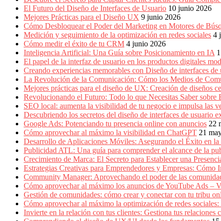
Producción
El Futuro del Diseño de Interfaces de Usuario
10 junio 2026
Gráfica
Mejores Prácticas para el Diseño UX
9 junio 2026
en
Cómo Desbloquear el Poder del Marketing en Motores de Bú
Colombia.
Medición y seguimiento de la optimización en redes sociales
4 
Cómo medir el éxito de tu CRM
4 junio 2026
Inteligencia Artificial: Una Guía sobre Posicionamiento en IA
1
El papel de la interfaz de usuario en los productos digitales mo
Creando experiencias memorables con Diseño de interfaces de 
La Revolución de la Comunicación: Cómo los Medios de Com
Mejores prácticas para el diseño de UX: Creación de diseños ce
Revolucionando el Futuro: Todo lo que Necesitas Saber sobre
SEO local: aumenta la visibilidad de tu negocio e impulsa las v
Descubriendo los secretos del diseño de interfaces de usuario e
Google Ads: Potenciando tu presencia online con anuncios
22 
Cómo aprovechar al máximo la visibilidad en ChatGPT
21 ma
Desarrollo de Aplicaciones Móviles: Asegurando el Éxito en la 
Publicidad ATL: Una guía para comprender el alcance de la publ
Crecimiento de Marca: El Secreto para Establecer una Presenc
Estrategias Creativas para Emprendedores y Empresas: Cómo 
Community Manager: Aprovechando el poder de las comunidad
Cómo aprovechar al máximo los anuncios de YouTube Ads – V
Gestión de comunidades: cómo crear y conectar con tu tribu on
Cómo aprovechar al máximo la optimización de redes sociales:
Invierte en la relación con tus clientes: Gestiona tus relacion