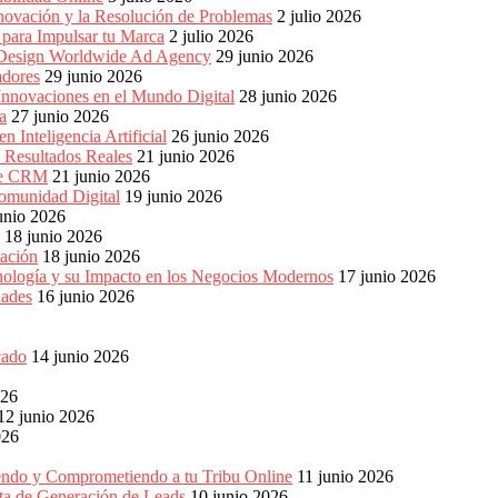
nnovación y la Resolución de Problemas
2 julio 2026
para Impulsar tu Marca
2 julio 2026
e Design Worldwide Ad Agency
29 junio 2026
adores
29 junio 2026
Innovaciones en el Mundo Digital
28 junio 2026
a
27 junio 2026
 Inteligencia Artificial
26 junio 2026
n Resultados Reales
21 junio 2026
 de CRM
21 junio 2026
omunidad Digital
19 junio 2026
unio 2026
18 junio 2026
ación
18 junio 2026
nología y su Impacto en los Negocios Modernos
17 junio 2026
dades
16 junio 2026
cado
14 junio 2026
026
12 junio 2026
026
endo y Comprometiendo a tu Tribu Online
11 junio 2026
eta de Generación de Leads
10 junio 2026