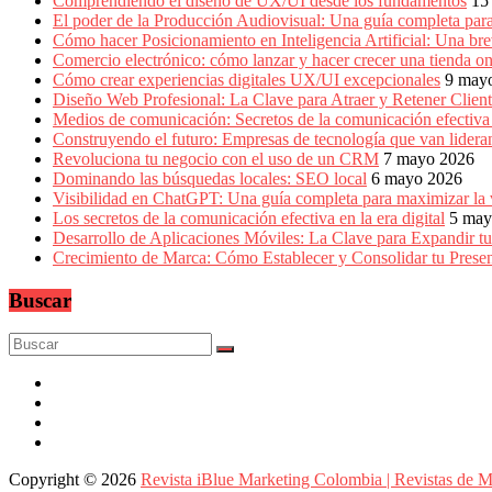
Comprendiendo el diseño de UX/UI desde los fundamentos
15
El poder de la Producción Audiovisual: Una guía completa para
Cómo hacer Posicionamiento en Inteligencia Artificial: Una b
Comercio electrónico: cómo lanzar y hacer crecer una tienda on
Cómo crear experiencias digitales UX/UI excepcionales
9 may
Diseño Web Profesional: La Clave para Atraer y Retener Cliente
Medios de comunicación: Secretos de la comunicación efectiva e
Construyendo el futuro: Empresas de tecnología que van lidera
Revoluciona tu negocio con el uso de un CRM
7 mayo 2026
Dominando las búsquedas locales: SEO local
6 mayo 2026
Visibilidad en ChatGPT: Una guía completa para maximizar la vi
Los secretos de la comunicación efectiva en la era digital
5 may
Desarrollo de Aplicaciones Móviles: La Clave para Expandir tu
Crecimiento de Marca: Cómo Establecer y Consolidar tu Prese
Buscar
Copyright © 2026
Revista iBlue Marketing Colombia | Revistas de M