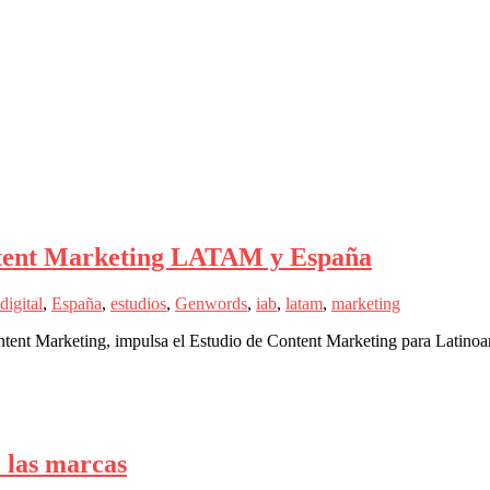
ontent Marketing LATAM y España
digital
,
España
,
estudios
,
Genwords
,
iab
,
latam
,
marketing
ntent Marketing, impulsa el Estudio de Content Marketing para Latinoa
e las marcas