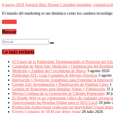
en
8 marzo 2018
Agencia Blue Design Colombia
branding
,
comunicaci
América
Latina
El mundo del marketing es tan dinámico como los cambios tecnológico
|
Una
Leer más
mirada
estratégica
Buscar
y
versátil
del
Marketing
en
Lo más reciente
LATAM
|
El Futuro de la Publicidad: Desbloqueando el Potencial del Ad
Bitácora
Campañas de Meta Ads: Medición y Optimización del Rendimi
social
Medición y Análisis del Crecimiento de Marca
3 agosto 2026
de
Publicidad ATL: Guía Completa de Mejores Prácticas
3 agosto
Mercadeo
Innovación y Negocios: Estrategias para Fomentar la Innovaci
Interactivo,
Google Ads: Investigación y Planificación de Palabras Clave
1
Medios,
Gestión de Relaciones para Impulsar Ventas y Fidelización
31 j
Publicidad,
Mejora Continua de la Generación de Clientes Potenciales
30 j
Marketing,
El Diseño Web es un componente crítico de cualquier presencia
Campañas
Aprovechando las Reseñas Online para el SEO Local
29 julio
Publicitarias,
Producción Audiovisual: Guía para un Storytelling Visual Impa
Agencias,
Errores Comunes de SEM que debes evitar
28 julio 2026